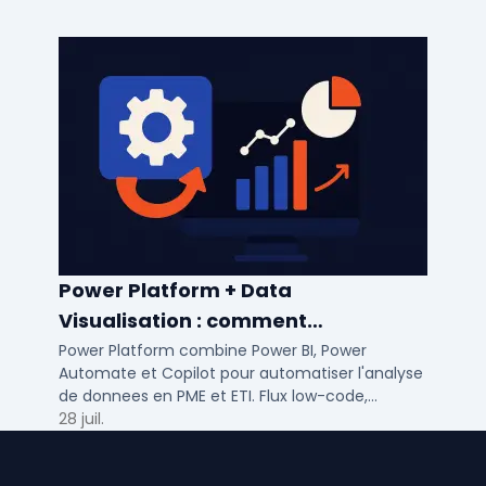
Power Platform + Data
Visualisation : comment
automatiser l’analyse de vos
Power Platform combine Power BI, Power
Automate et Copilot pour automatiser l'analyse
données ?
de donnees en PME et ETI. Flux low-code,
tableaux de bord temps reel et gouvernance
28 juil.
integree.