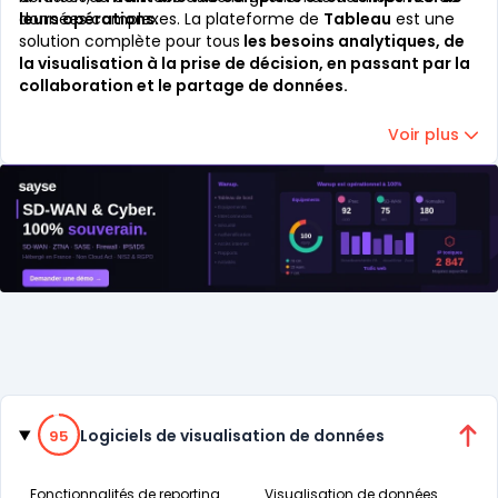
leurs opérations.
données complexes. La plateforme de
Tableau
est une
solution complète pour tous
les besoins analytiques, de
la visualisation à la prise de décision, en passant par la
collaboration et le partage de données.
Voir plus
Catégories
95% de compatibilité
Logiciels de visualisation de données
95
Fonctionnalités de reporting
Visualisation de données