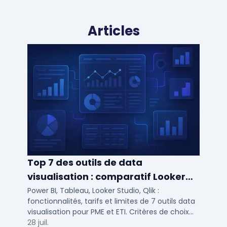
Articles
Top 7 des outils de data
visualisation : comparatif Looker
Studio, Tableau vs Power BI et
Power BI, Tableau, Looker Studio, Qlik :
fonctionnalités, tarifs et limites de 7 outils data
autres
visualisation pour PME et ETI. Critères de choix
selon votre SI et vos cas d'usage.
28 juil.