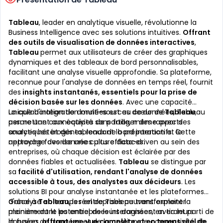
Tableau
, leader en analytique visuelle, révolutionne la
Business Intelligence avec ses solutions intuitives.
Offrant
des outils de visualisation de données interactives
,
Tableau
permet aux utilisateurs de créer des graphiques
dynamiques et des tableaux de bord personnalisables,
facilitant une analyse visuelle approfondie. Sa plateforme,
reconnue pour l'analyse de données en temps réel, fournit
des
insights instantanés, essentiels pour la prise de
décision basée sur les données
. Avec une capacité
unique d'intégration multi-sources de données, Tableau
La collaboration de données est au cœur de
Tableau
,
assure une connectivité sans faille, même avec des
permettant aux équipes de partager des rapports
sources hétérogènes, rendant la préparation et le
analytiques et des tableaux de bord interactifs. Cette
nettoyage des données plus efficaces.
approche favorise une culture data-driven au sein des
entreprises, où chaque décision est éclairée par des
données fiables et actualisées.
Tableau
se distingue par
sa
facilité d'utilisation, rendant l'analyse de données
accessible à tous, des analystes aux décideurs
. Les
solutions BI pour analyse instantanée et les plateformes
d'analyse en temps réel de Tableau transforment la
Grâce à
Tableau
, les entreprises peuvent exploiter
manière dont les entreprises interagissent avec leurs
pleinement le potentiel de leurs données, en tirant parti de
données,
la fusion de données et de la gestion de connectivité de
offrant une vue complète et en temps réel de