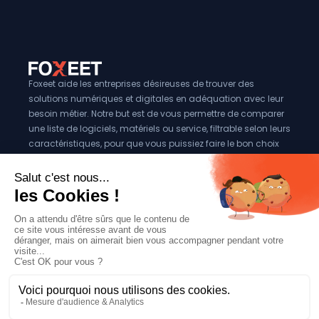
Foxeet aide les entreprises désireuses de trouver des
solutions numériques et digitales en adéquation avec leur
besoin métier. Notre but est de vous permettre de comparer
une liste de logiciels, matériels ou service, filtrable selon leurs
caractéristiques, pour que vous puissiez faire le bon choix
pour votre entreprise.
Vous êtes éditeur?
Se référencer sur Foxeet
Réseaux
© 2024 Foxeet, tous droits reservés
LinkedIn
Facebook
Twitter X
Mentions légales
|
Conditions générales d’utilisation