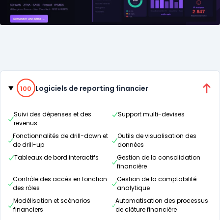
Catégories
100% de compatibilité
Logiciels de reporting financier
100
Suivi des dépenses et des
Support multi-devises
revenus
Fonctionnalités de drill-down et
Outils de visualisation des
de drill-up
données
Tableaux de bord interactifs
Gestion de la consolidation
financière
Contrôle des accès en fonction
Gestion de la comptabilité
des rôles
analytique
Modélisation et scénarios
Automatisation des processus
financiers
de clôture financière