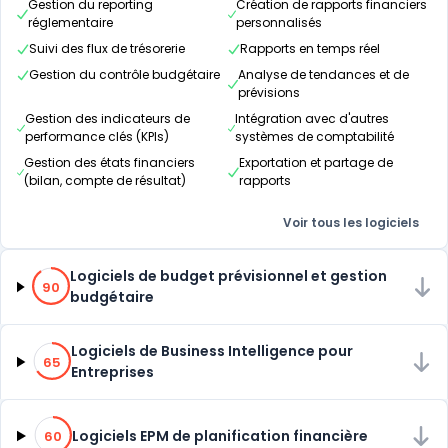
Gestion du reporting
Création de rapports financiers
réglementaire
personnalisés
Suivi des flux de trésorerie
Rapports en temps réel
Gestion du contrôle budgétaire
Analyse de tendances et de
prévisions
Gestion des indicateurs de
Intégration avec d'autres
performance clés (KPIs)
systèmes de comptabilité
Gestion des états financiers
Exportation et partage de
(bilan, compte de résultat)
rapports
Voir tous les logiciels
90% de compatibilité
Logiciels de budget prévisionnel et gestion
90
budgétaire
65% de compatibilité
Logiciels de Business Intelligence pour
65
Entreprises
60% de compatibilité
Logiciels EPM de planification financière
60