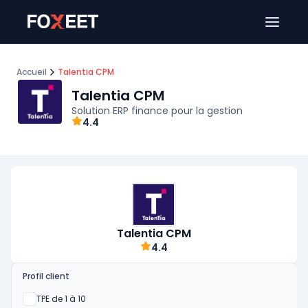
Ouver
Accueil
Talentia CPM
Talentia CPM
Solution ERP finance pour la gestion
4.4
Talentia CPM
4.4
Profil client
Oui
TPE de 1 à 10