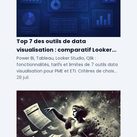
Top 7 des outils de data
visualisation : comparatif Looker
Studio, Tableau vs Power BI et
Power BI, Tableau, Looker Studio, Qlik :
fonctionnalités, tarifs et limites de 7 outils data
autres
visualisation pour PME et ETI. Critères de choix
selon votre SI et vos cas d'usage.
28 juil.