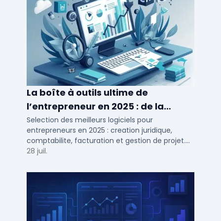
La boîte à outils ultime de
l’entrepreneur en 2025 : de la
création à la gestion
Selection des meilleurs logiciels pour
entrepreneurs en 2025 : creation juridique,
comptabilite, facturation et gestion de projet.
Outils adaptes aux TPE, PME et independants en
28 juil.
France.