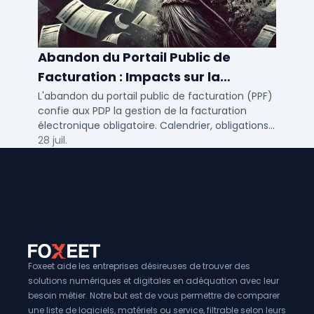
Abandon du Portail Public de
Facturation : Impacts sur la
Facturation Électronique
L'abandon du portail public de facturation (PPF)
confie aux PDP la gestion de la facturation
Obligatoire
électronique obligatoire. Calendrier, obligations
et solutions pour TPE, PME et ETI.
28 juil.
Foxeet aide les entreprises désireuses de trouver des
solutions numériques et digitales en adéquation avec leur
besoin métier. Notre but est de vous permettre de comparer
une liste de logiciels, matériels ou service, filtrable selon leurs