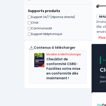
Supports produits
95%
Support 24/7 (réponse directe)
— vo
Envir
Chat
Elle 
Communauté
envir
Support téléphonique
Plus
Contenus à télécharger
Modèle & Méthodologie
Checklist de
conformité CSRD :
Facilitez votre mise
en conformité dès
maintenant !