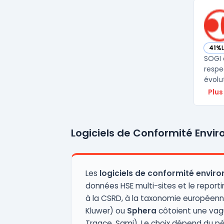
41%
— vo
SOGI 
respe
évolut
Plus
Logiciels de Conformité Envi
Les
logiciels de conformité envir
données HSE multi-sites et le reportin
à la CSRD, à la taxonomie européenn
Kluwer) ou
Sphera
côtoient une vagu
Traace, Sami). Le choix dépend du pér