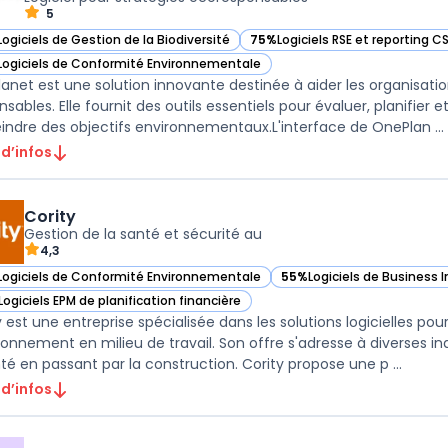
5
Logiciels de Gestion de la Biodiversité
75%
Logiciels RSE et reporting C
ir OnePlanet dans cette catégorie
— voir OnePlanet dans cette ca
Logiciels de Conformité Environnementale
ir OnePlanet dans cette catégorie
anet est une solution innovante destinée à aider les organisati
sables. Elle fournit des outils essentiels pour évaluer, planifier 
eindre des objectifs environnementaux.L'interface de OnePlan ...
 d’infos
Cority
Gestion de la santé et sécurité au
4,3
Logiciels de Conformité Environnementale
55%
Logiciels de Business I
ir Cority dans cette catégorie
— voir Cority dans cette c
Logiciels EPM de planification financière
ir Cority dans cette catégorie
 est une entreprise spécialisée dans les solutions logicielles pour
ironnement en milieu de travail. Son offre s'adresse à diverses ind
nté en passant par la construction. Cority propose une p ...
 d’infos