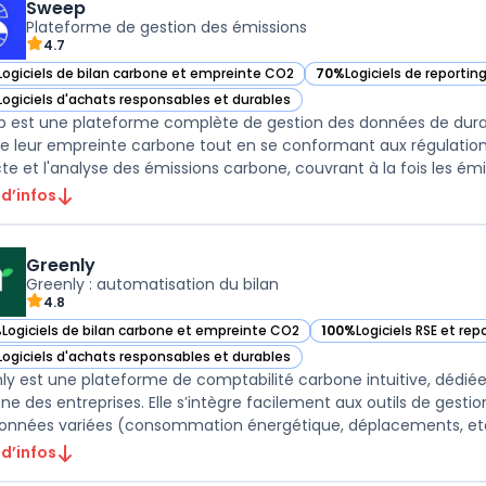
Sweep
Plateforme de gestion des émissions
4.7
Logiciels de bilan carbone et empreinte CO2
70%
Logiciels de reportin
ir Sweep dans cette catégorie
— voir Sweep dans cette 
Logiciels d'achats responsables et durables
ir Sweep dans cette catégorie
 est une plateforme complète de gestion des données de durab
re leur empreinte carbone tout en se conformant aux régulations 
te et l'analyse des émissions carbone, couvrant à la fois les émiss
 d’infos
Greenly
Greenly : automatisation du bilan
4.8
%
Logiciels de bilan carbone et empreinte CO2
100%
Logiciels RSE et re
ir Greenly dans cette catégorie
— voir Greenly dans cett
Logiciels d'achats responsables et durables
ir Greenly dans cette catégorie
ly est une plateforme de comptabilité carbone intuitive, dédiée
ne des entreprises. Elle s’intègre facilement aux outils de gest
onnées variées (consommation énergétique, déplacements, etc.
 d’infos