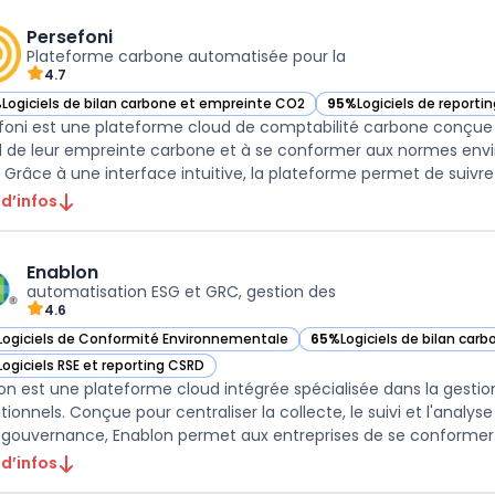
Persefoni
Plateforme carbone automatisée pour la
4.7
%
Logiciels de bilan carbone et empreinte CO2
95%
Logiciels de reporti
ir Persefoni dans cette catégorie
— voir Persefoni dans ce
foni est une plateforme cloud de comptabilité carbone conçue p
l de leur empreinte carbone et à se conformer aux normes en
 Grâce à une interface intuitive, la plateforme permet de suivre l
 d’infos
Enablon
automatisation ESG et GRC, gestion des
4.6
Logiciels de Conformité Environnementale
65%
Logiciels de bilan ca
ir Enablon dans cette catégorie
— voir Enablon dans cette 
Logiciels RSE et reporting CSRD
ir Enablon dans cette catégorie
on est une plateforme cloud intégrée spécialisée dans la gesti
tionnels. Conçue pour centraliser la collecte, le suivi et l'anal
 gouvernance, Enablon permet aux entreprises de se conformer
 d’infos