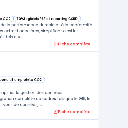
te CO2
70%
Logiciels RSE et reporting CSRD
— voir Greenscope dans cette catégorie
de la performance durable et à la conformité
 extra-financières, simplifiant ainsi les
 tels que ...
Fiche complète
arbone et empreinte CO2
tte catégorie
mplifier la gestion des données
ration complète de cadres tels que le GRI, le
 types de données, ...
Fiche complète