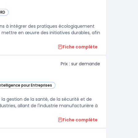
SRD
tégorie
ons à intégrer des pratiques écologiquement
et mettre en œuvre des initiatives durables, afin
Fiche complète
Prix : sur demande
ntelligence pour Entreprises
atégorie
 la gestion de la santé, de la sécurité et de
ustries, allant de l'industrie manufacturière à
Fiche complète