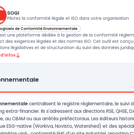
SOGI
Pilotez la conformité légale et ISO dans votre organisation
Logiciels de Conformité Environnementale
ir SOGI dans cette catégorie
est une plateforme dédiée à la gestion de la conformité régleme
ct des exigences légales et des normes ISO. Cet outil est conçu
ions législatives et de structuration du suivi des données juridiqu 
 d’infos
ronnementale
onnementale
centralisent le registre réglementaire, le suivi 
g extra-financier. Ils s'adressent aux directions RSE, QHSE, DA
e, au CBAM ou aux arrêtés préfectoraux. Les éditeurs hist
e ESG-native (Workiva, Novisto, Watershed) et des spéciali
imètre visé : conformité EHS d'un site industriel, reporting