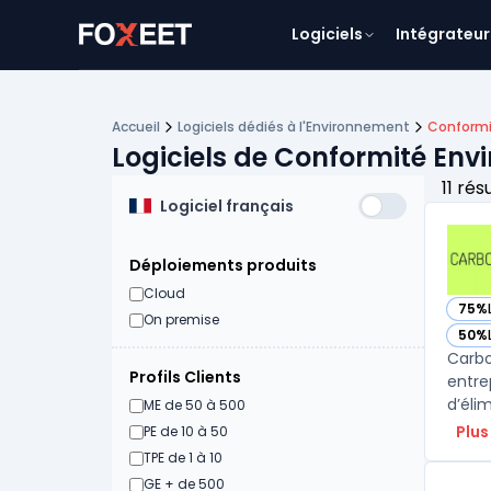
Logiciels
Intégrateur
Accueil
Logiciels dédiés à l'Environnement
Conformi
Logiciels de Conformité En
11 rés
Logiciel français
Déploiements produits
Cloud
75%
— vo
On premise
50%
— vo
Carbo
Profils Clients
entre
d’éli
ME de 50 à 500
Plus
PE de 10 à 50
TPE de 1 à 10
GE + de 500