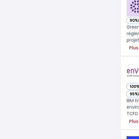
90%
— vo
Green
régle
proje
Plus
100
— voi
95%
— voi
IBM E
envir
TCFD 
Plus