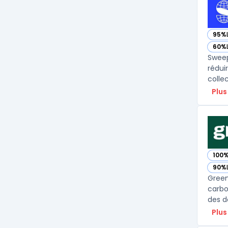
95%
— vo
60%
— vo
Sweep
rédui
collec
Plus
100
— vo
90%
— vo
Green
carbo
des d
Plus