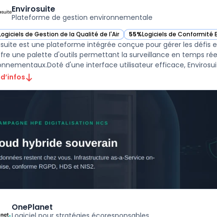
Envirosuite
Plateforme de gestion environnementale
Logiciels de Gestion de la Qualité de l'Air
55%
Logiciels de Conformité
ir Envirosuite dans cette catégorie
— voir Envirosuite dans cette
osuite est une plateforme intégrée conçue pour gérer les défi
offre une palette d'outils permettant la surveillance en temps réel
onnementaux.Doté d'une interface utilisateur efficace, Envirosuit
 d’infos
OnePlanet
Logiciel pour stratégies écoresponsables