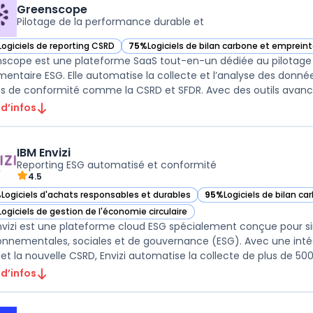
Greenscope
Pilotage de la performance durable et
Logiciels de reporting CSRD
75%
Logiciels de bilan carbone et emprein
ir Greenscope dans cette catégorie
— voir Greenscope dans cette catégorie
scope est une plateforme SaaS tout-en-un dédiée au pilotage 
mentaire ESG. Elle automatise la collecte et l’analyse des données
ts de conformité comme la CSRD et SFDR. Avec des outils avancés
 d’infos
IBM Envizi
Reporting ESG automatisé et conformité
4.5
%
Logiciels d'achats responsables et durables
95%
Logiciels de bilan c
r IBM Envizi dans cette catégorie
— voir IBM Envizi dans ce
Logiciels de gestion de l'économie circulaire
r IBM Envizi dans cette catégorie
nvizi est une plateforme cloud ESG spécialement conçue pour si
onnementales, sociales et de gouvernance (ESG). Avec une intég
et la nouvelle CSRD, Envizi automatise la collecte de plus de 500
 d’infos