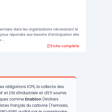
ntaire dans les organisations nécessitant le
 pour répondre aux besoins d’anticipation des
...
Fiche complète
des obligations ICPE, la collecte des
F et DSI d'industriels et d'ETI soumis
oriques comme
Enablon
(Wolters
stes français du carbone (Tennaxia,
 CSRD-ESRS audité par le commissaire