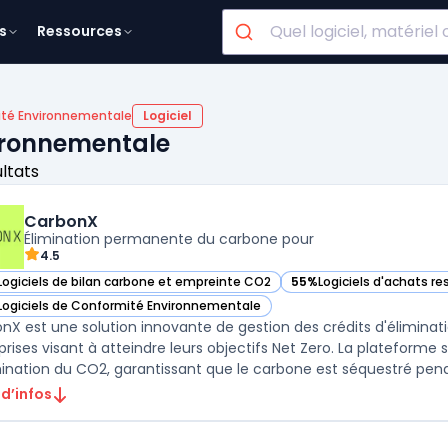
s
Ressources
té Environnementale
Logiciel
vironnementale
ultats
CarbonX
Élimination permanente du carbone pour
4.5
Logiciels de bilan carbone et empreinte CO2
55%
Logiciels d'achats r
ir CarbonX dans cette catégorie
— voir CarbonX dans cett
Logiciels de Conformité Environnementale
ir CarbonX dans cette catégorie
nX est une solution innovante de gestion des crédits d'élimin
prises visant à atteindre leurs objectifs Net Zero. La plateforme
mination du CO2, garantissant que le carbone est séquestré pend
 d’infos