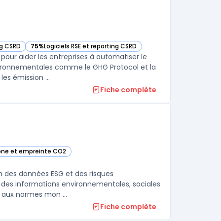
ng CSRD
75%
Logiciels RSE et reporting CSRD
tte catégorie
— voir Persefoni dans cette catégorie
our aider les entreprises à automatiser le
vironnementales comme le GHG Protocol et la
es émission ...
Fiche complète
rbone et empreinte CO2
catégorie
on des données ESG et des risques
yse des informations environnementales, sociales
 aux normes mon ...
Fiche complète