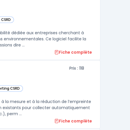
g CSRD
catégorie
ilité dédiée aux entreprises cherchant à
environnementales. Ce logiciel facilite la
ions dire ...
Fiche complète
Prix : 118
porting CSRD
e catégorie
 à la mesure et à la réduction de l’empreinte
ion existants pour collecter automatiquement
), perm ...
Fiche complète