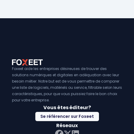
performance environnementale et renforcer leur réputati
les ressources sont gaspillées ou mal utilisées. Ils peuve
durabilité.
à améliorer la réputation de l'entreprise en démontrant
envers la durabilité et la protection de l'environnement. Enfin
logiciels de conformité environnementale
peut aider à 
en minimisant les déchets et en optimisant l'utilisation de
Foxeet aide les entreprises désireuses de trouver des
solutions numériques et digitales en adéquation avec leur
besoin métier. Notre but est de vous permettre de comparer
une liste de logiciels, matériels ou service, filtrable selon leurs
caractéristiques, pour que vous puissiez faire le bon choix
pour votre entreprise.
Vous êtes éditeur?
Se référencer sur Foxeet
Réseaux