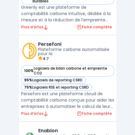
— voir Greenly dans cette catégorie
durables
Greenly est une plateforme de
comptabilité carbone intuitive, dédiée à la
mesure et à la réduction de l’empreinte
carbone des entreprises. Elle s’intègre
Plus d’infos
Fiche complète
facilement aux outils de gestion existants
pour collecter automatiquement des
Persefoni
données variées (consommation
Plateforme carbone automatisée
énergétique, déplacements, etc.), perm ...
pour la
4.7
Logiciels de bilan carbone et empreinte
100%
— voir Persefoni dans cette catégorie
CO2
95%
Logiciels de reporting CSRD
— voir Persefoni dans cette catégorie
75%
Logiciels RSE et reporting CSRD
— voir Persefoni dans cette catégorie
Persefoni est une plateforme cloud de
comptabilité carbone conçue pour aider les
entreprises à automatiser le calcul de leur
empreinte carbone et à se conformer aux
Plus d’infos
Fiche complète
normes environnementales comme le GHG
Protocol et la CSRD. Grâce à une interface
Enablon
intuitive, la plateforme permet de suivre les