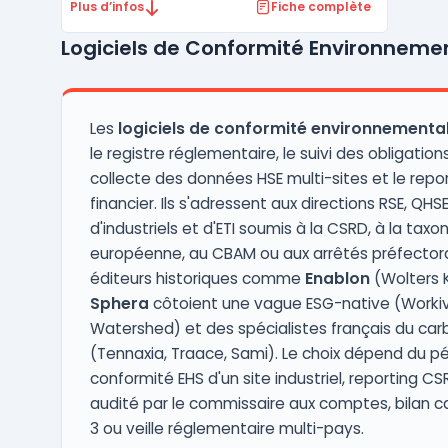
respect des exigences légales et des
Plus d’infos
Fiche complète
normes ISO. Cet outil est conçu pour
Logiciels de Conformité Environneme
répondre aux besoins d’anticipation des
évolutions législatives et de structuration
du suivi des données juridiqu ...
Les
logiciels de conformité environnementa
le registre réglementaire, le suivi des obligations
collecte des données HSE multi-sites et le repor
financier. Ils s'adressent aux directions RSE, QHSE
d'industriels et d'ETI soumis à la CSRD, à la tax
européenne, au CBAM ou aux arrêtés préfectora
éditeurs historiques comme
Enablon
(Wolters 
Sphera
côtoient une vague ESG-native (Workiv
Watershed) et des spécialistes français du ca
(Tennaxia, Traace, Sami). Le choix dépend du pé
conformité EHS d'un site industriel, reporting C
audité par le commissaire aux comptes, bilan 
3 ou veille réglementaire multi-pays.