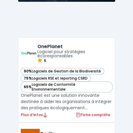
OnePlanet
Logiciel pour stratégies
écoresponsables
5
90%
Logiciels de Gestion de la Biodiversité
— voir OnePlanet dans cette catégorie
75%
Logiciels RSE et reporting CSRD
— voir OnePlanet dans cette catégorie
Logiciels de Conformité
65%
— voir OnePlanet dans cette catégorie
Environnementale
OnePlanet est une solution innovante
destinée à aider les organisations à intégrer
des pratiques écologiquement
responsables. Elle fournit des outils
Plus d’infos
Fiche complète
essentiels pour évaluer, planifier et mettre
en œuvre des initiatives durables, afin
d'atteindre des objectifs