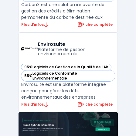
CarbonX est une solution innovante de
gestion des crédits d'élimination
permanente du carbone destinée aux
entreprises visant à atteindre leurs objectifs
Plus d’infos
Fiche complète
Net Zero. La plateforme se concentre sur
des technologies d’élimination du CO2,
garantissant que le carbone est séquestré
Envirosuite
pendant au moins 500 ans ...
Plateforme de gestion
environnementale
95%
Logiciels de Gestion de la Qualité de l'Air
— voir Envirosuite dans cette catégorie
Logiciels de Conformité
55%
— voir Envirosuite dans cette catégorie
Environnementale
Envirosuite est une plateforme intégrée
conçue pour gérer les défis
environnementaux des entreprises
modernes. Elle offre une palette d'outils
Plus d’infos
Fiche complète
permettant la surveillance en temps réel,
l'analyse et la prédiction des facteurs
environnementaux.Doté d'une interface
utilisateur efficace, Envirosuite fac ...