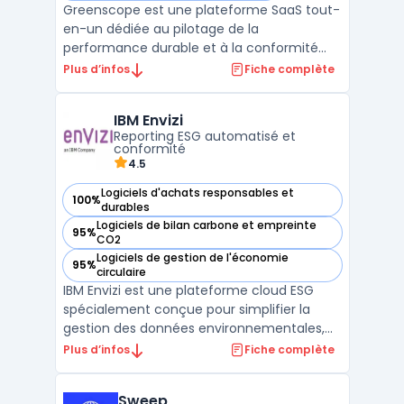
Greenscope est une plateforme SaaS tout-
en-un dédiée au pilotage de la
performance durable et à la conformité
réglementaire ESG. Elle automatise la
Plus d’infos
Fiche complète
collecte et l’analyse des données extra-
financières, simplifiant ainsi les projets de
IBM Envizi
conformité comme la CSRD et SFDR. Avec
Reporting ESG automatisé et
des outils avancés tels que ...
conformité
4.5
Logiciels d'achats responsables et
100%
— voir IBM Envizi dans cette catégorie
durables
Logiciels de bilan carbone et empreinte
95%
— voir IBM Envizi dans cette catégorie
CO2
Logiciels de gestion de l'économie
95%
— voir IBM Envizi dans cette catégorie
circulaire
IBM Envizi est une plateforme cloud ESG
spécialement conçue pour simplifier la
gestion des données environnementales,
sociales et de gouvernance (ESG). Avec
Plus d’infos
Fiche complète
une intégration complète de cadres tels
que le GRI, le TCFD et la nouvelle CSRD,
Sweep