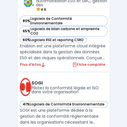
automatisation ESG et GRC, gestion
émission ...
des
4.6
Logiciels de Conformité
80%
— voir Enablon dans cette catégorie
Environnementale
Logiciels de bilan carbone et empreinte
65%
— voir Enablon dans cette catégorie
CO2
60%
Logiciels RSE et reporting CSRD
— voir Enablon dans cette catégorie
Enablon est une plateforme cloud intégrée
spécialisée dans la gestion des données
ESG et des risques opérationnels. Conçue
pour centraliser la collecte, le suivi et
Plus d’infos
Fiche complète
l'analyse des informations
environnementales, sociales et de
gouvernance, Enablon permet aux
SOGI
entreprises de se conformer aux normes
Pilotez la conformité légale et ISO
dans votre organisation
mon ...
41%
Logiciels de Conformité Environnementale
— voir SOGI dans cette catégorie
SOGI est une plateforme dédiée à la
gestion de la conformité réglementaire
dans les organisations nécessitant le