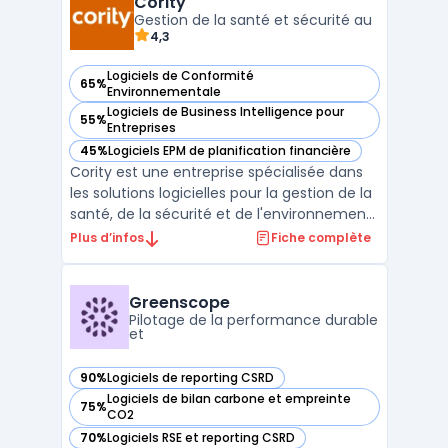
Cority
environnementaux.L'interface de OnePlan ...
Gestion de la santé et sécurité au
4,3
Logiciels de Conformité
65%
— voir Cority dans cette catégorie
Environnementale
Logiciels de Business Intelligence pour
55%
— voir Cority dans cette catégorie
Entreprises
45%
Logiciels EPM de planification financière
— voir Cority dans cette catégorie
Cority est une entreprise spécialisée dans
les solutions logicielles pour la gestion de la
santé, de la sécurité et de l'environnement
en milieu de travail. Son offre s'adresse à
Plus d’infos
Fiche complète
diverses industries, allant de l'industrie
manufacturière à la santé en passant par
la construction. Cority propose une p ...
Greenscope
Pilotage de la performance durable
et
90%
Logiciels de reporting CSRD
— voir Greenscope dans cette catégorie
Logiciels de bilan carbone et empreinte
75%
— voir Greenscope dans cette catégorie
CO2
70%
Logiciels RSE et reporting CSRD
— voir Greenscope dans cette catégorie