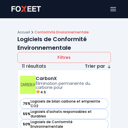
Ouver
Accueil
Conformité Environnementale
Logiciels de Conformité
Environnementale
Filtres
11 résultats
Trier par
CarbonX
Élimination permanente du
carbone pour
4.5
Logiciels de bilan carbone et empreinte
75%
— voir CarbonX dans cette catégorie
CO2
Logiciels d'achats responsables et
55%
— voir CarbonX dans cette catégorie
durables
Logiciels de Conformité
50%
— voir CarbonX dans cette catégorie
Environnementale