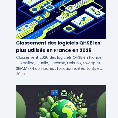
Classement des logiciels QHSE les
plus utilisés en France en 2026
Classement 2026 des logiciels QHSE en France
— Acciline, Qualio, Teexma, Dokunik, Sweep et
SIGMA-RH comparés : fonctionnalités, tarifs et
déploiement SaaS pour PME et ETI.
30 juil.