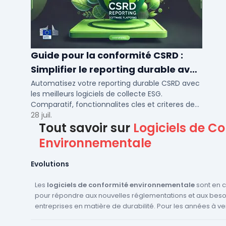
Guide pour la conformité CSRD :
Simplifier le reporting durable avec
des logiciels automatisés
Automatisez votre reporting durable CSRD avec
les meilleurs logiciels de collecte ESG.
Comparatif, fonctionnalites cles et criteres de
choix pour PME et ETI en 2026.
28 juil.
Tout savoir sur
Logiciels de C
Environnementale
Evolutions
Les
logiciels de conformité environnementale
sont en c
pour répondre aux nouvelles réglementations et aux beso
entreprises en matière de durabilité. Pour les années à v
nous attendre à voir plusieurs innovations et évolutions 