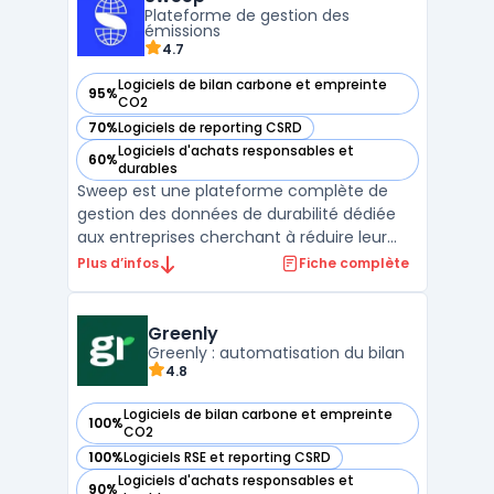
Envizi automatise la collecte de plus de 500
Plateforme de gestion des
types de données, ...
émissions
4.7
Logiciels de bilan carbone et empreinte
95%
— voir Sweep dans cette catégorie
CO2
70%
Logiciels de reporting CSRD
— voir Sweep dans cette catégorie
Logiciels d'achats responsables et
60%
— voir Sweep dans cette catégorie
durables
Sweep est une plateforme complète de
gestion des données de durabilité dédiée
aux entreprises cherchant à réduire leur
empreinte carbone tout en se conformant
Plus d’infos
Fiche complète
aux régulations environnementales. Ce
logiciel facilite la collecte et l'analyse des
émissions carbone, couvrant à la fois les
Greenly
émissions dire ...
Greenly : automatisation du bilan
4.8
Logiciels de bilan carbone et empreinte
100%
— voir Greenly dans cette catégorie
CO2
100%
Logiciels RSE et reporting CSRD
— voir Greenly dans cette catégorie
Logiciels d'achats responsables et
90%