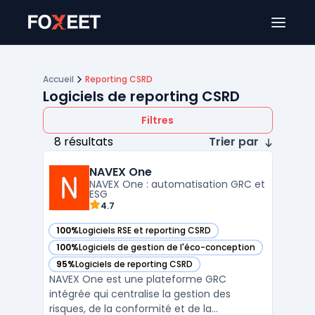
Ouver
Accueil
Reporting CSRD
Logiciels de reporting CSRD
Filtres
8 résultats
Trier par
NAVEX One
NAVEX One : automatisation GRC et
ESG
4.7
100%
Logiciels RSE et reporting CSRD
— voir NAVEX One dans cette catégorie
100%
Logiciels de gestion de l'éco-conception
— voir NAVEX One dans cette catégorie
95%
Logiciels de reporting CSRD
— voir NAVEX One dans cette catégorie
NAVEX One est une plateforme GRC
intégrée qui centralise la gestion des
risques, de la conformité et de la