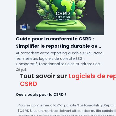
Guide pour la conformité CSRD :
Simplifier le reporting durable avec
des logiciels automatisés
Automatisez votre reporting durable CSRD avec
les meilleurs logiciels de collecte ESG.
Comparatif, fonctionnalites cles et criteres de
choix pour PME et ETI en 2026.
28 juil.
Tout savoir sur
Logiciels de re
CSRD
Quels outils pour la CSRD ?
Pour se conformer à la
Corporate Sustainability Report
(CSRD)
, les entreprises doivent utiliser des
outils spécial