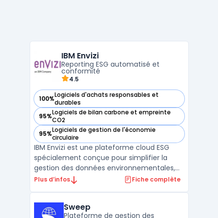
IBM Envizi
Reporting ESG automatisé et
conformité
4.5
Logiciels d'achats responsables et
100%
— voir IBM Envizi dans cette catégorie
durables
Logiciels de bilan carbone et empreinte
95%
— voir IBM Envizi dans cette catégorie
CO2
Logiciels de gestion de l'économie
95%
— voir IBM Envizi dans cette catégorie
circulaire
IBM Envizi est une plateforme cloud ESG
spécialement conçue pour simplifier la
gestion des données environnementales,
sociales et de gouvernance (ESG). Avec
Plus d’infos
Fiche complète
une intégration complète de cadres tels
que le GRI, le TCFD et la nouvelle CSRD,
Sweep
Envizi automatise la collecte de plus de 500
Plateforme de gestion des