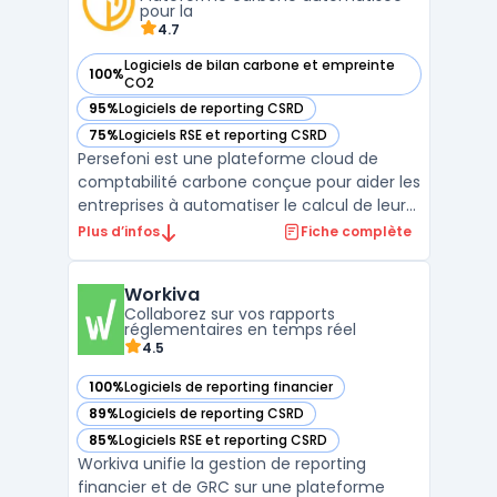
entreprises de se conformer aux normes
pour la
mon ...
4.7
Logiciels de bilan carbone et empreinte
100%
— voir Persefoni dans cette catégorie
CO2
95%
Logiciels de reporting CSRD
— voir Persefoni dans cette catégorie
75%
Logiciels RSE et reporting CSRD
— voir Persefoni dans cette catégorie
Persefoni est une plateforme cloud de
comptabilité carbone conçue pour aider les
entreprises à automatiser le calcul de leur
empreinte carbone et à se conformer aux
Plus d’infos
Fiche complète
normes environnementales comme le GHG
Protocol et la CSRD. Grâce à une interface
Workiva
intuitive, la plateforme permet de suivre les
Collaborez sur vos rapports
émission ...
réglementaires en temps réel
4.5
100%
Logiciels de reporting financier
— voir Workiva dans cette catégorie
89%
Logiciels de reporting CSRD
— voir Workiva dans cette catégorie
85%
Logiciels RSE et reporting CSRD
— voir Workiva dans cette catégorie
Workiva unifie la gestion de reporting
financier et de GRC sur une plateforme