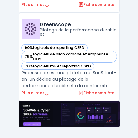
gouvernance. Avec un large éventail
Plus d’infos
Fiche complète
d'outils, NAVEX One simplifie la gestion des
processus réglementaires, des risques et
des obligations de conformité pour les
Greenscope
entreprises de toute taille. En ...
Pilotage de la performance durable
et
90%
Logiciels de reporting CSRD
— voir Greenscope dans cette catégorie
Logiciels de bilan carbone et empreinte
75%
— voir Greenscope dans cette catégorie
CO2
70%
Logiciels RSE et reporting CSRD
— voir Greenscope dans cette catégorie
Greenscope est une plateforme SaaS tout-
en-un dédiée au pilotage de la
performance durable et à la conformité
réglementaire ESG. Elle automatise la
Plus d’infos
Fiche complète
collecte et l’analyse des données extra-
financières, simplifiant ainsi les projets de
conformité comme la CSRD et SFDR. Avec
des outils avancés tels que ...