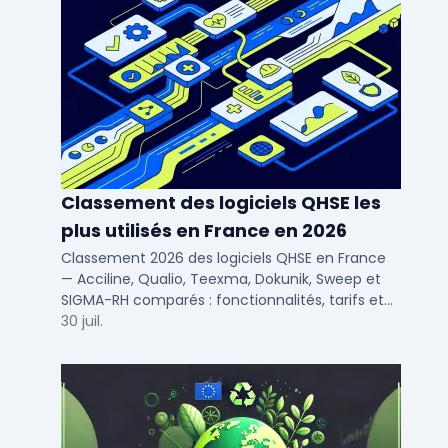
Classement des logiciels QHSE les
plus utilisés en France en 2026
Classement 2026 des logiciels QHSE en France
— Acciline, Qualio, Teexma, Dokunik, Sweep et
SIGMA-RH comparés : fonctionnalités, tarifs et
déploiement SaaS pour PME et ETI.
30 juil.