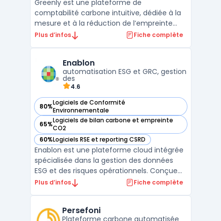
Greenly est une plateforme de
comptabilité carbone intuitive, dédiée à la
mesure et à la réduction de l’empreinte
carbone des entreprises. Elle s’intègre
Plus d’infos
Fiche complète
facilement aux outils de gestion existants
pour collecter automatiquement des
Enablon
données variées (consommation
automatisation ESG et GRC, gestion
énergétique, déplacements, etc.), perm ...
des
4.6
Logiciels de Conformité
80%
— voir Enablon dans cette catégorie
Environnementale
Logiciels de bilan carbone et empreinte
65%
— voir Enablon dans cette catégorie
CO2
60%
Logiciels RSE et reporting CSRD
— voir Enablon dans cette catégorie
Enablon est une plateforme cloud intégrée
spécialisée dans la gestion des données
ESG et des risques opérationnels. Conçue
pour centraliser la collecte, le suivi et
Plus d’infos
Fiche complète
l'analyse des informations
environnementales, sociales et de
Persefoni
gouvernance, Enablon permet aux
Plateforme carbone automatisée