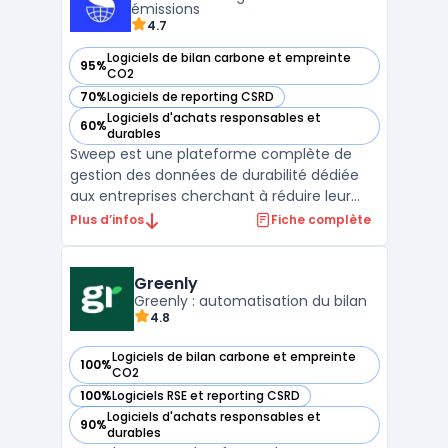
types de données, ...
émissions
4.7
Logiciels de bilan carbone et empreinte
95%
— voir Sweep dans cette catégorie
CO2
70%
Logiciels de reporting CSRD
— voir Sweep dans cette catégorie
Logiciels d'achats responsables et
60%
— voir Sweep dans cette catégorie
durables
Sweep est une plateforme complète de
gestion des données de durabilité dédiée
aux entreprises cherchant à réduire leur
empreinte carbone tout en se conformant
Plus d’infos
Fiche complète
aux régulations environnementales. Ce
logiciel facilite la collecte et l'analyse des
émissions carbone, couvrant à la fois les
Greenly
émissions dire ...
Greenly : automatisation du bilan
4.8
Logiciels de bilan carbone et empreinte
100%
— voir Greenly dans cette catégorie
CO2
100%
Logiciels RSE et reporting CSRD
— voir Greenly dans cette catégorie
Logiciels d'achats responsables et
90%
— voir Greenly dans cette catégorie
durables