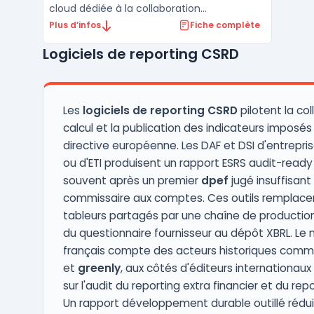
cloud dédiée à la collaboration
documentaire, à la traçabilité des données
Plus d’infos
Fiche complète
et à la conformité. Les organisations
Logiciels de reporting CSRD
confrontées à la multiplication des
déclarations réglementaires consolident
leurs flux financiers, extra-fina ...
Les
logiciels de reporting CSRD
pilotent la col
calcul et la publication des indicateurs imposés 
directive européenne. Les DAF et DSI d'entrepri
ou d'ETI produisent un rapport ESRS audit-ready
souvent après un premier
dpef
jugé insuffisant 
commissaire aux comptes. Ces outils remplacen
tableurs partagés par une chaîne de production
du questionnaire fournisseur au dépôt XBRL. Le
français compte des acteurs historiques com
et
greenly
, aux côtés d'éditeurs internationaux
sur l'audit du reporting extra financier et du rep
Un rapport développement durable outillé rédui