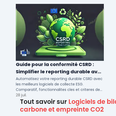
Guide pour la conformité CSRD :
Simplifier le reporting durable avec
des logiciels automatisés
Automatisez votre reporting durable CSRD avec
les meilleurs logiciels de collecte ESG.
Comparatif, fonctionnalites cles et criteres de
choix pour PME et ETI en 2026.
28 juil.
Tout savoir sur
Logiciels de bi
carbone et empreinte CO2