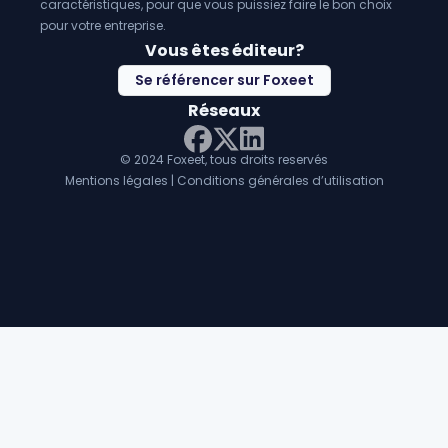
caractéristiques, pour que vous puissiez faire le bon choix
pour votre entreprise.
Vous êtes éditeur?
Se référencer sur Foxeet
Réseaux
© 2024 Foxeet, tous droits reservés
LinkedIn
Facebook
Twitter X
Mentions légales
|
Conditions générales d’utilisation