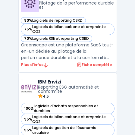
50 V ...
Pilotage de la performance durable
et
90%
Logiciels de reporting CSRD
— voir Greenscope dans cette catégorie
Logiciels de bilan carbone et empreinte
75%
— voir Greenscope dans cette catégorie
CO2
70%
Logiciels RSE et reporting CSRD
— voir Greenscope dans cette catégorie
Greenscope est une plateforme SaaS tout-
en-un dédiée au pilotage de la
performance durable et à la conformité
réglementaire ESG. Elle automatise la
Plus d’infos
Fiche complète
collecte et l’analyse des données extra-
financières, simplifiant ainsi les projets de
IBM Envizi
conformité comme la CSRD et SFDR. Avec
Reporting ESG automatisé et
des outils avancés tels que ...
conformité
4.5
Logiciels d'achats responsables et
100%
— voir IBM Envizi dans cette catégorie
durables
Logiciels de bilan carbone et empreinte
95%
— voir IBM Envizi dans cette catégorie
CO2
Logiciels de gestion de l'économie
95%
— voir IBM Envizi dans cette catégorie
circulaire