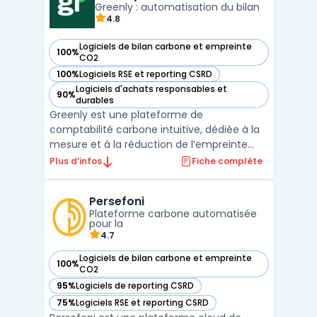
émissions dire ...
Greenly : automatisation du bilan
4.8
Logiciels de bilan carbone et empreinte
100%
— voir Greenly dans cette catégorie
CO2
100%
Logiciels RSE et reporting CSRD
— voir Greenly dans cette catégorie
Logiciels d'achats responsables et
90%
— voir Greenly dans cette catégorie
durables
Greenly est une plateforme de
comptabilité carbone intuitive, dédiée à la
mesure et à la réduction de l’empreinte
carbone des entreprises. Elle s’intègre
Plus d’infos
Fiche complète
facilement aux outils de gestion existants
pour collecter automatiquement des
Persefoni
données variées (consommation
Plateforme carbone automatisée
énergétique, déplacements, etc.), perm ...
pour la
4.7
Logiciels de bilan carbone et empreinte
100%
— voir Persefoni dans cette catégorie
CO2
95%
Logiciels de reporting CSRD
— voir Persefoni dans cette catégorie
75%
Logiciels RSE et reporting CSRD
— voir Persefoni dans cette catégorie