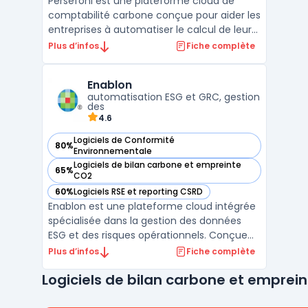
Persefoni est une plateforme cloud de
comptabilité carbone conçue pour aider les
entreprises à automatiser le calcul de leur
empreinte carbone et à se conformer aux
Plus d’infos
Fiche complète
normes environnementales comme le GHG
Protocol et la CSRD. Grâce à une interface
Enablon
intuitive, la plateforme permet de suivre les
automatisation ESG et GRC, gestion
émission ...
des
4.6
Logiciels de Conformité
80%
— voir Enablon dans cette catégorie
Environnementale
Logiciels de bilan carbone et empreinte
65%
— voir Enablon dans cette catégorie
CO2
60%
Logiciels RSE et reporting CSRD
— voir Enablon dans cette catégorie
Enablon est une plateforme cloud intégrée
spécialisée dans la gestion des données
ESG et des risques opérationnels. Conçue
pour centraliser la collecte, le suivi et
Plus d’infos
Fiche complète
l'analyse des informations
Logiciels de bilan carbone et emprei
environnementales, sociales et de
gouvernance, Enablon permet aux
entreprises de se conformer aux normes