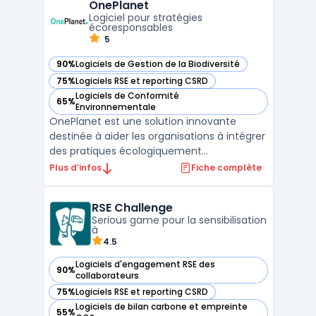
OnePlanet
garantissant que le carbone est séquestré
Logiciel pour stratégies
pendant au moins 500 ans ...
écoresponsables
5
90%
Logiciels de Gestion de la Biodiversité
— voir OnePlanet dans cette catégorie
75%
Logiciels RSE et reporting CSRD
— voir OnePlanet dans cette catégorie
Logiciels de Conformité
65%
— voir OnePlanet dans cette catégorie
Environnementale
OnePlanet est une solution innovante
destinée à aider les organisations à intégrer
des pratiques écologiquement
responsables. Elle fournit des outils
Plus d’infos
Fiche complète
essentiels pour évaluer, planifier et mettre
en œuvre des initiatives durables, afin
RSE Challenge
d'atteindre des objectifs
Serious game pour la sensibilisation
environnementaux.L'interface de OnePlan ...
à
4.5
Logiciels d'engagement RSE des
90%
— voir RSE Challenge dans cette catégorie
collaborateurs
75%
Logiciels RSE et reporting CSRD
— voir RSE Challenge dans cette catégorie
Logiciels de bilan carbone et empreinte
55%