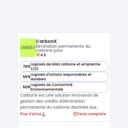
CarbonX
Élimination permanente du
carbone pour
4.5
Logiciels de bilan carbone et empreinte
75%
— voir CarbonX dans cette catégorie
CO2
Logiciels d'achats responsables et
55%
— voir CarbonX dans cette catégorie
durables
Logiciels de Conformité
50%
— voir CarbonX dans cette catégorie
Environnementale
CarbonX est une solution innovante de
gestion des crédits d'élimination
permanente du carbone destinée aux
entreprises visant à atteindre leurs objectifs
Plus d’infos
Fiche complète
Net Zero. La plateforme se concentre sur
des technologies d’élimination du CO2,