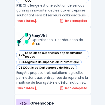
— voir RSE Challenge dans cette catégorie
CO2
RSE Challenge est une solution de serious
gaming innovante, dédiée aux entreprises
souhaitant sensibiliser leurs collaborateurs à
la réduction de l'empreinte carbone et à
Plus d’infos
Fiche complète
l'engagement environnemental. Ce serious
game permet de combiner la gamification
avec la Responsabilité Sociétale des
EasyVirt
Entreprises ...
Optimisation IT et réduction de
4.5
Solution de supervision et performance
80%
— voir EasyVirt dans cette catégorie
réseau
80%
Logiciels de supervision informatique
— voir EasyVirt dans cette catégorie
75%
Outils de Cartographie de Réseau
— voir EasyVirt dans cette catégorie
EasyVirt propose trois solutions logicielles
permettant aux entreprises de reprendre la
maîtrise de leur système d'information et
d'optimiser l'empreinte environnementale
Plus d’infos
Fiche complète
de leurs infrastructures IT, que ce soit en
On-Premise ou dans le Cloud. Conçues
pour les organisations disposant d'au moins
Greenscope