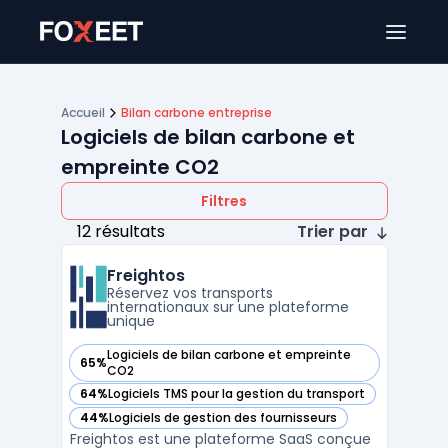
Ouver
Accueil
Bilan carbone entreprise
Logiciels de bilan carbone et
empreinte CO2
Filtres
12 résultats
Trier par
Freightos
Réservez vos transports
internationaux sur une plateforme
unique
Logiciels de bilan carbone et empreinte
65%
— voir Freightos dans cette catégorie
CO2
64%
Logiciels TMS pour la gestion du transport
— voir Freightos dans cette catégorie
44%
Logiciels de gestion des fournisseurs
— voir Freightos dans cette catégorie
Freightos est une plateforme SaaS conçue