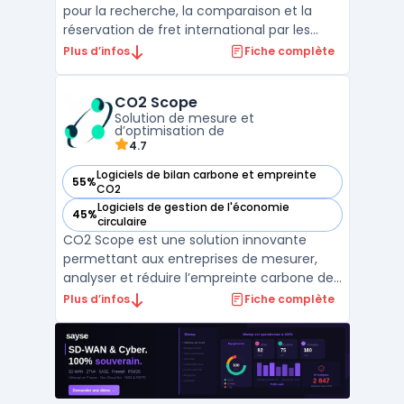
pour la recherche, la comparaison et la
réservation de fret international par les
importateurs, exportateurs et
Plus d’infos
Fiche complète
professionnels du transport. Elle participe à
la digitalisation supply chain en
CO2 Scope
automatisant des processus
Solution de mesure et
traditionnellement manuels, tels que les ...
d’optimisation de
4.7
Logiciels de bilan carbone et empreinte
55%
— voir CO2 Scope dans cette catégorie
CO2
Logiciels de gestion de l'économie
45%
— voir CO2 Scope dans cette catégorie
circulaire
CO2 Scope est une solution innovante
permettant aux entreprises de mesurer,
analyser et réduire l’empreinte carbone de
leurs infrastructures IT. Conçue pour les DSI
Plus d’infos
Fiche complète
et les responsables environnementaux, elle
offre une visibilité précise sur la
consommation énergétique des
datacenters, des serveurs e ...