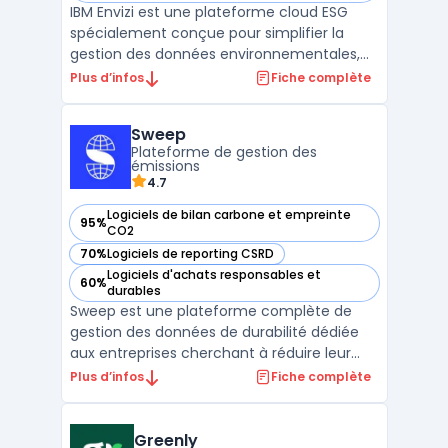
IBM Envizi est une plateforme cloud ESG
spécialement conçue pour simplifier la
gestion des données environnementales,
sociales et de gouvernance (ESG). Avec
Plus d’infos
Fiche complète
une intégration complète de cadres tels
que le GRI, le TCFD et la nouvelle CSRD,
Sweep
Envizi automatise la collecte de plus de 500
Plateforme de gestion des
types de données, ...
émissions
4.7
Logiciels de bilan carbone et empreinte
95%
— voir Sweep dans cette catégorie
CO2
70%
Logiciels de reporting CSRD
— voir Sweep dans cette catégorie
Logiciels d'achats responsables et
60%
— voir Sweep dans cette catégorie
durables
Sweep est une plateforme complète de
gestion des données de durabilité dédiée
aux entreprises cherchant à réduire leur
empreinte carbone tout en se conformant
Plus d’infos
Fiche complète
aux régulations environnementales. Ce
logiciel facilite la collecte et l'analyse des
émissions carbone, couvrant à la fois les
Greenly