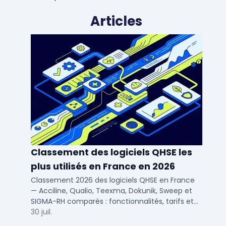
Articles
Classement des logiciels QHSE les
plus utilisés en France en 2026
Classement 2026 des logiciels QHSE en France
— Acciline, Qualio, Teexma, Dokunik, Sweep et
SIGMA-RH comparés : fonctionnalités, tarifs et
déploiement SaaS pour PME et ETI.
30 juil.