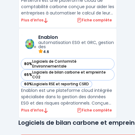
Persefoni est une plateforme cloud de
comptabilité carbone conçue pour aider les
entreprises à automatiser le calcul de leur
empreinte carbone et à se conformer aux
Plus d’infos
Fiche complète
normes environnementales comme le GHG
Protocol et la CSRD. Grâce à une interface
Enablon
intuitive, la plateforme permet de suivre les
automatisation ESG et GRC, gestion
émission ...
des
4.6
Logiciels de Conformité
80%
— voir Enablon dans cette catégorie
Environnementale
Logiciels de bilan carbone et empreinte
65%
— voir Enablon dans cette catégorie
CO2
60%
Logiciels RSE et reporting CSRD
— voir Enablon dans cette catégorie
Enablon est une plateforme cloud intégrée
spécialisée dans la gestion des données
ESG et des risques opérationnels. Conçue
pour centraliser la collecte, le suivi et
Plus d’infos
Fiche complète
l'analyse des informations
Logiciels de bilan carbone et emprei
environnementales, sociales et de
gouvernance, Enablon permet aux
entreprises de se conformer aux normes