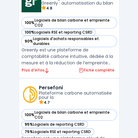
émissions dire ...
Greenly : automatisation du bilan
4.8
Logiciels de bilan carbone et empreinte
100%
— voir Greenly dans cette catégorie
CO2
100%
Logiciels RSE et reporting CSRD
— voir Greenly dans cette catégorie
Logiciels d'achats responsables et
90%
— voir Greenly dans cette catégorie
durables
Greenly est une plateforme de
comptabilité carbone intuitive, dédiée à la
mesure et à la réduction de l’empreinte
carbone des entreprises. Elle s’intègre
Plus d’infos
Fiche complète
facilement aux outils de gestion existants
pour collecter automatiquement des
Persefoni
données variées (consommation
Plateforme carbone automatisée
énergétique, déplacements, etc.), perm ...
pour la
4.7
Logiciels de bilan carbone et empreinte
100%
— voir Persefoni dans cette catégorie
CO2
95%
Logiciels de reporting CSRD
— voir Persefoni dans cette catégorie
75%
Logiciels RSE et reporting CSRD
— voir Persefoni dans cette catégorie