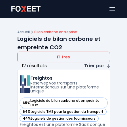
Ouver
Accueil
Bilan carbone entreprise
Logiciels de bilan carbone et
empreinte CO2
Filtres
12 résultats
Trier par
Freightos
Réservez vos transports
internationaux sur une plateforme
unique
Logiciels de bilan carbone et empreinte
65%
— voir Freightos dans cette catégorie
CO2
64%
Logiciels TMS pour la gestion du transport
— voir Freightos dans cette catégorie
44%
Logiciels de gestion des fournisseurs
— voir Freightos dans cette catégorie
Freightos est une plateforme SaaS conçue