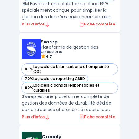
IBM Envizi est une plateforme cloud ESG
spécialement conçue pour simplifier la
gestion des données environnementales,
sociales et de gouvernance (ESG). Avec
Plus d’infos
Fiche complète
une intégration complète de cadres tels
que le GRI, le TCFD et la nouvelle CSRD,
Sweep
Envizi automatise la collecte de plus de 500
Plateforme de gestion des
types de données, ...
émissions
4.7
Logiciels de bilan carbone et empreinte
95%
— voir Sweep dans cette catégorie
CO2
70%
Logiciels de reporting CSRD
— voir Sweep dans cette catégorie
Logiciels d'achats responsables et
60%
— voir Sweep dans cette catégorie
durables
Sweep est une plateforme complète de
gestion des données de durabilité dédiée
aux entreprises cherchant à réduire leur
empreinte carbone tout en se conformant
Plus d’infos
Fiche complète
aux régulations environnementales. Ce
logiciel facilite la collecte et l'analyse des
émissions carbone, couvrant à la fois les
Greenly