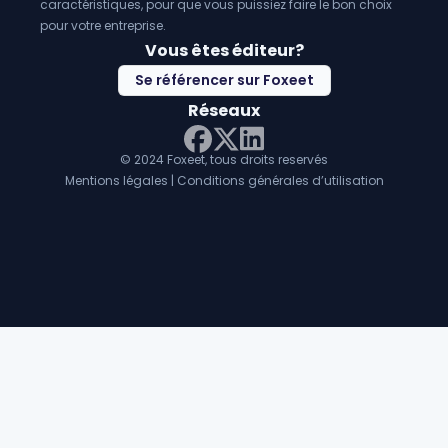
caractéristiques, pour que vous puissiez faire le bon choix
pour votre entreprise.
Vous êtes éditeur?
Se référencer sur Foxeet
Réseaux
© 2024 Foxeet, tous droits reservés
LinkedIn
Facebook
Twitter X
Mentions légales
|
Conditions générales d’utilisation