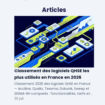
Articles
Classement des logiciels QHSE les
plus utilisés en France en 2026
Classement 2026 des logiciels QHSE en France
— Acciline, Qualio, Teexma, Dokunik, Sweep et
SIGMA-RH comparés : fonctionnalités, tarifs et
déploiement SaaS pour PME et ETI.
30 juil.