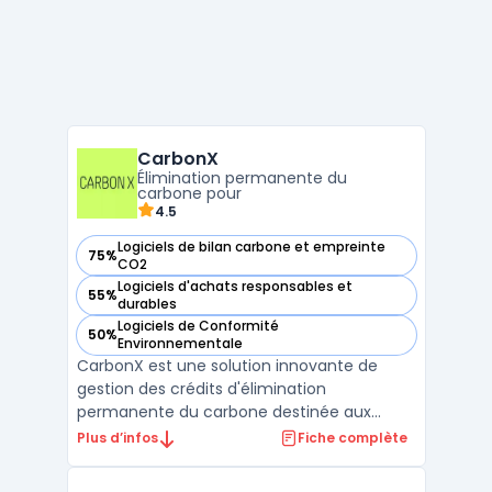
CarbonX
Élimination permanente du
carbone pour
4.5
Logiciels de bilan carbone et empreinte
75%
— voir CarbonX dans cette catégorie
CO2
Logiciels d'achats responsables et
55%
— voir CarbonX dans cette catégorie
durables
Logiciels de Conformité
50%
— voir CarbonX dans cette catégorie
Environnementale
CarbonX est une solution innovante de
gestion des crédits d'élimination
permanente du carbone destinée aux
entreprises visant à atteindre leurs objectifs
Plus d’infos
Fiche complète
Net Zero. La plateforme se concentre sur
des technologies d’élimination du CO2,