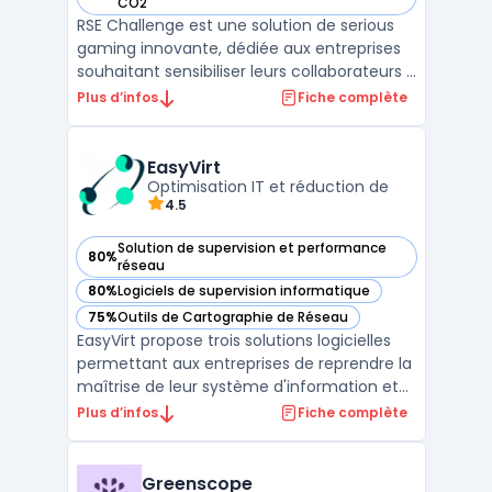
— voir RSE Challenge dans cette catégorie
CO2
RSE Challenge est une solution de serious
gaming innovante, dédiée aux entreprises
souhaitant sensibiliser leurs collaborateurs à
la réduction de l'empreinte carbone et à
Plus d’infos
Fiche complète
l'engagement environnemental. Ce serious
game permet de combiner la gamification
avec la Responsabilité Sociétale des
EasyVirt
Entreprises ...
Optimisation IT et réduction de
4.5
Solution de supervision et performance
80%
— voir EasyVirt dans cette catégorie
réseau
80%
Logiciels de supervision informatique
— voir EasyVirt dans cette catégorie
75%
Outils de Cartographie de Réseau
— voir EasyVirt dans cette catégorie
EasyVirt propose trois solutions logicielles
permettant aux entreprises de reprendre la
maîtrise de leur système d'information et
d'optimiser l'empreinte environnementale
Plus d’infos
Fiche complète
de leurs infrastructures IT, que ce soit en
On-Premise ou dans le Cloud. Conçues
pour les organisations disposant d'au moins
Greenscope