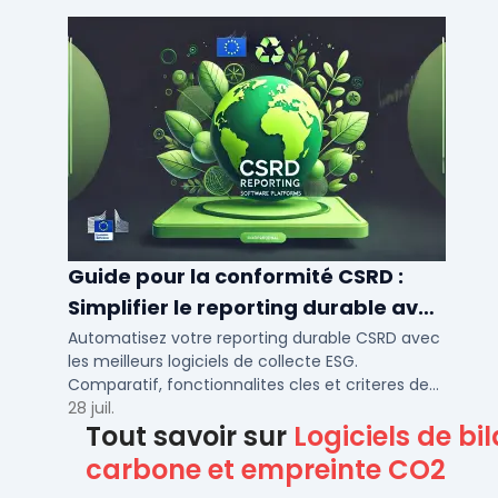
Guide pour la conformité CSRD :
Simplifier le reporting durable avec
des logiciels automatisés
Automatisez votre reporting durable CSRD avec
les meilleurs logiciels de collecte ESG.
Comparatif, fonctionnalites cles et criteres de
choix pour PME et ETI en 2026.
28 juil.
Tout savoir sur
Logiciels de bi
carbone et empreinte CO2