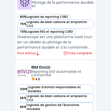
50 V ...
Pilotage de la performance durable
et
90%
Logiciels de reporting CSRD
— voir Greenscope dans cette catégorie
Logiciels de bilan carbone et empreinte
75%
— voir Greenscope dans cette catégorie
CO2
70%
Logiciels RSE et reporting CSRD
— voir Greenscope dans cette catégorie
Greenscope est une plateforme SaaS tout-
en-un dédiée au pilotage de la
performance durable et à la conformité
réglementaire ESG. Elle automatise la
Plus d’infos
Fiche complète
collecte et l’analyse des données extra-
financières, simplifiant ainsi les projets de
IBM Envizi
conformité comme la CSRD et SFDR. Avec
Reporting ESG automatisé et
des outils avancés tels que ...
conformité
4.5
Logiciels d'achats responsables et
100%
— voir IBM Envizi dans cette catégorie
durables
Logiciels de bilan carbone et empreinte
95%
— voir IBM Envizi dans cette catégorie
CO2
Logiciels de gestion de l'économie
95%
— voir IBM Envizi dans cette catégorie
circulaire