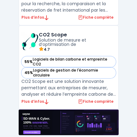
pour la recherche, la comparaison et la
réservation de fret international par les
importateurs, exportateurs et
Plus d’infos
Fiche complète
professionnels du transport. Elle participe à
la digitalisation supply chain en
CO2 Scope
automatisant des processus
Solution de mesure et
traditionnellement manuels, tels que les ...
d’optimisation de
4.7
Logiciels de bilan carbone et empreinte
55%
— voir CO2 Scope dans cette catégorie
CO2
Logiciels de gestion de l'économie
45%
— voir CO2 Scope dans cette catégorie
circulaire
CO2 Scope est une solution innovante
permettant aux entreprises de mesurer,
analyser et réduire l’empreinte carbone de
leurs infrastructures IT. Conçue pour les DSI
Plus d’infos
Fiche complète
et les responsables environnementaux, elle
offre une visibilité précise sur la
consommation énergétique des
datacenters, des serveurs e ...