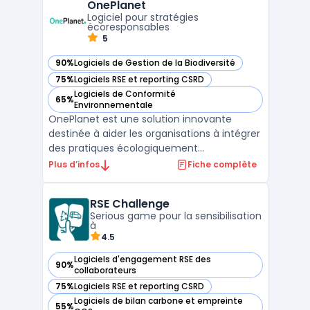
OnePlanet
garantissant que le carbone est séquestré
Logiciel pour stratégies
pendant au moins 500 ans ...
écoresponsables
5
90%
Logiciels de Gestion de la Biodiversité
— voir OnePlanet dans cette catégorie
75%
Logiciels RSE et reporting CSRD
— voir OnePlanet dans cette catégorie
Logiciels de Conformité
65%
— voir OnePlanet dans cette catégorie
Environnementale
OnePlanet est une solution innovante
destinée à aider les organisations à intégrer
des pratiques écologiquement
responsables. Elle fournit des outils
Plus d’infos
Fiche complète
essentiels pour évaluer, planifier et mettre
en œuvre des initiatives durables, afin
RSE Challenge
d'atteindre des objectifs
Serious game pour la sensibilisation
environnementaux.L'interface de OnePlan ...
à
4.5
Logiciels d'engagement RSE des
90%
— voir RSE Challenge dans cette catégorie
collaborateurs
75%
Logiciels RSE et reporting CSRD
— voir RSE Challenge dans cette catégorie
Logiciels de bilan carbone et empreinte
55%