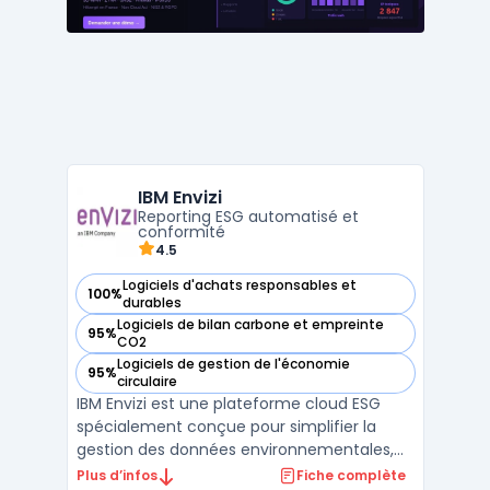
des outils avancés tels que ...
IBM Envizi
Reporting ESG automatisé et
conformité
4.5
Logiciels d'achats responsables et
100%
— voir IBM Envizi dans cette catégorie
durables
Logiciels de bilan carbone et empreinte
95%
— voir IBM Envizi dans cette catégorie
CO2
Logiciels de gestion de l'économie
95%
— voir IBM Envizi dans cette catégorie
circulaire
IBM Envizi est une plateforme cloud ESG
spécialement conçue pour simplifier la
gestion des données environnementales,
sociales et de gouvernance (ESG). Avec
Plus d’infos
Fiche complète