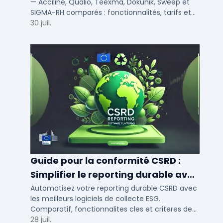
— Acciline, Qualio, Teexma, Dokunik, Sweep et
SIGMA-RH comparés : fonctionnalités, tarifs et
déploiement SaaS pour PME et ETI.
30 juil.
Guide pour la conformité CSRD :
Simplifier le reporting durable avec
des logiciels automatisés
Automatisez votre reporting durable CSRD avec
les meilleurs logiciels de collecte ESG.
Comparatif, fonctionnalites cles et criteres de
choix pour PME et ETI en 2026.
28 juil.