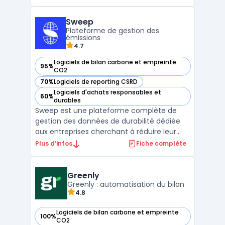
une intégration complète de cadres tels
que le GRI, le TCFD et la nouvelle CSRD,
Sweep
Envizi automatise la collecte de plus de 500
Plateforme de gestion des
types de données, ...
émissions
4.7
Logiciels de bilan carbone et empreinte
95%
— voir Sweep dans cette catégorie
CO2
70%
Logiciels de reporting CSRD
— voir Sweep dans cette catégorie
Logiciels d'achats responsables et
60%
— voir Sweep dans cette catégorie
durables
Sweep est une plateforme complète de
gestion des données de durabilité dédiée
aux entreprises cherchant à réduire leur
empreinte carbone tout en se conformant
Plus d’infos
Fiche complète
aux régulations environnementales. Ce
logiciel facilite la collecte et l'analyse des
émissions carbone, couvrant à la fois les
Greenly
émissions dire ...
Greenly : automatisation du bilan
4.8
Logiciels de bilan carbone et empreinte
100%
— voir Greenly dans cette catégorie
CO2