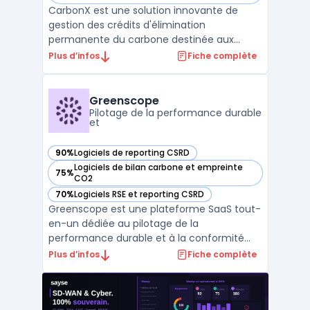
CarbonX est une solution innovante de
gestion des crédits d'élimination
permanente du carbone destinée aux
entreprises visant à atteindre leurs objectifs
Plus d’infos
Fiche complète
Net Zero. La plateforme se concentre sur
des technologies d’élimination du CO2,
garantissant que le carbone est séquestré
Greenscope
pendant au moins 500 ans ...
Pilotage de la performance durable
et
90%
Logiciels de reporting CSRD
— voir Greenscope dans cette catégorie
Logiciels de bilan carbone et empreinte
75%
— voir Greenscope dans cette catégorie
CO2
70%
Logiciels RSE et reporting CSRD
— voir Greenscope dans cette catégorie
Greenscope est une plateforme SaaS tout-
en-un dédiée au pilotage de la
performance durable et à la conformité
réglementaire ESG. Elle automatise la
Plus d’infos
Fiche complète
collecte et l’analyse des données extra-
financières, simplifiant ainsi les projets de
conformité comme la CSRD et SFDR. Avec