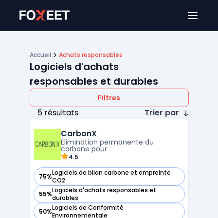
Ouver
Accueil
Achats responsables
Logiciels d'achats
responsables et durables
Filtres
5 résultats
Trier par
CarbonX
Élimination permanente du
carbone pour
4.5
Logiciels de bilan carbone et empreinte
75%
— voir CarbonX dans cette catégorie
CO2
Logiciels d'achats responsables et
55%
— voir CarbonX dans cette catégorie
durables
Logiciels de Conformité
50%
— voir CarbonX dans cette catégorie
Environnementale