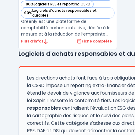
100%
Logiciels RSE et reporting CSRD
— voir Greenly dans cette catégorie
Logiciels d'achats responsables et
90%
— voir Greenly dans cette catégorie
durables
Greenly est une plateforme de
comptabilité carbone intuitive, dédiée à la
mesure et à la réduction de l’empreinte
carbone des entreprises. Elle s’intègre
Plus d’infos
Fiche complète
facilement aux outils de gestion existants
Logiciels d'achats responsables et d
pour collecter automatiquement des
données variées (consommation
énergétique, déplacements, etc.), perm ...
Les directions achats font face à trois obligation
la CSRD impose un reporting extra-financier déta
étend le devoir de vigilance aux fournisseurs de 
loi Sapin II resserre la conformité tiers. Les logicie
responsables
centralisent l'évaluation ESG des
la cartographie des risques et le suivi des plans
correctifs. Cette catégorie s'adresse aux direct
RSE, DAF et DSI qui doivent démontrer la confor