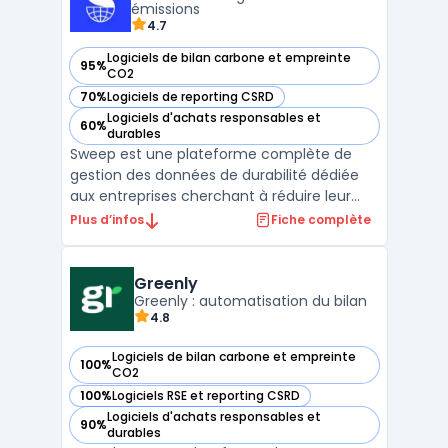
types de données, ...
émissions
4.7
Logiciels de bilan carbone et empreinte
95%
— voir Sweep dans cette catégorie
CO2
70%
Logiciels de reporting CSRD
— voir Sweep dans cette catégorie
Logiciels d'achats responsables et
60%
— voir Sweep dans cette catégorie
durables
Sweep est une plateforme complète de
gestion des données de durabilité dédiée
aux entreprises cherchant à réduire leur
empreinte carbone tout en se conformant
Plus d’infos
Fiche complète
aux régulations environnementales. Ce
logiciel facilite la collecte et l'analyse des
émissions carbone, couvrant à la fois les
Greenly
émissions dire ...
Greenly : automatisation du bilan
4.8
Logiciels de bilan carbone et empreinte
100%
— voir Greenly dans cette catégorie
CO2
100%
Logiciels RSE et reporting CSRD
— voir Greenly dans cette catégorie
Logiciels d'achats responsables et
90%
— voir Greenly dans cette catégorie
durables