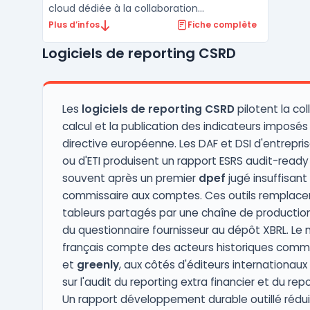
cloud dédiée à la collaboration
documentaire, à la traçabilité des données
Plus d’infos
Fiche complète
et à la conformité. Les organisations
Logiciels de reporting CSRD
confrontées à la multiplication des
déclarations réglementaires consolident
leurs flux financiers, extra-fina ...
Les
logiciels de reporting CSRD
pilotent la col
calcul et la publication des indicateurs imposés 
directive européenne. Les DAF et DSI d'entrepri
ou d'ETI produisent un rapport ESRS audit-ready
souvent après un premier
dpef
jugé insuffisant 
commissaire aux comptes. Ces outils remplacen
tableurs partagés par une chaîne de production
du questionnaire fournisseur au dépôt XBRL. Le
français compte des acteurs historiques com
et
greenly
, aux côtés d'éditeurs internationaux
sur l'audit du reporting extra financier et du rep
Un rapport développement durable outillé rédui