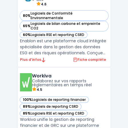
4.6
Logiciels de Conformité
80%
— voir Enablon dans cette catégorie
Environnementale
Logiciels de bilan carbone et empreinte
65%
— voir Enablon dans cette catégorie
CO2
60%
Logiciels RSE et reporting CSRD
— voir Enablon dans cette catégorie
Enablon est une plateforme cloud intégrée
spécialisée dans la gestion des données
ESG et des risques opérationnels. Conçue
pour centraliser la collecte, le suivi et
Plus d’infos
Fiche complète
l'analyse des informations
environnementales, sociales et de
Workiva
gouvernance, Enablon permet aux
Collaborez sur vos rapports
entreprises de se conformer aux normes
réglementaires en temps réel
mon ...
4.5
100%
Logiciels de reporting financier
— voir Workiva dans cette catégorie
89%
Logiciels de reporting CSRD
— voir Workiva dans cette catégorie
85%
Logiciels RSE et reporting CSRD
— voir Workiva dans cette catégorie
Workiva unifie la gestion de reporting
financier et de GRC sur une plateforme