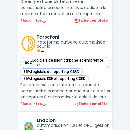
Greenly est une plateforme de
comptabilité carbone intuitive, dédiée à la
mesure et à la réduction de l’empreinte
carbone des entreprises. Elle s’intègre
Plus d’infos
Fiche complète
facilement aux outils de gestion existants
pour collecter automatiquement des
Persefoni
données variées (consommation
Plateforme carbone automatisée
énergétique, déplacements, etc.), perm ...
pour la
4.7
Logiciels de bilan carbone et empreinte
100%
— voir Persefoni dans cette catégorie
CO2
95%
Logiciels de reporting CSRD
— voir Persefoni dans cette catégorie
75%
Logiciels RSE et reporting CSRD
— voir Persefoni dans cette catégorie
Persefoni est une plateforme cloud de
comptabilité carbone conçue pour aider les
entreprises à automatiser le calcul de leur
empreinte carbone et à se conformer aux
Plus d’infos
Fiche complète
normes environnementales comme le GHG
Protocol et la CSRD. Grâce à une interface
Enablon
intuitive, la plateforme permet de suivre les
automatisation ESG et GRC, gestion
émission ...
des