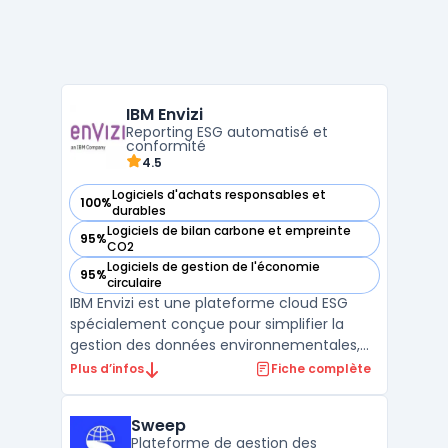
IBM Envizi
Reporting ESG automatisé et
conformité
4.5
Logiciels d'achats responsables et
100%
— voir IBM Envizi dans cette catégorie
durables
Logiciels de bilan carbone et empreinte
95%
— voir IBM Envizi dans cette catégorie
CO2
Logiciels de gestion de l'économie
95%
— voir IBM Envizi dans cette catégorie
circulaire
IBM Envizi est une plateforme cloud ESG
spécialement conçue pour simplifier la
gestion des données environnementales,
sociales et de gouvernance (ESG). Avec
Plus d’infos
Fiche complète
une intégration complète de cadres tels
que le GRI, le TCFD et la nouvelle CSRD,
Sweep
Envizi automatise la collecte de plus de 500
Plateforme de gestion des