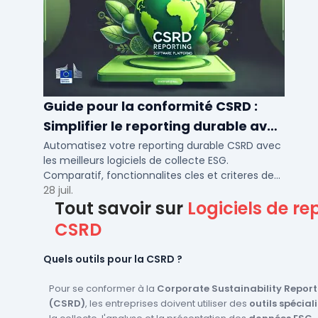
Guide pour la conformité CSRD :
Simplifier le reporting durable avec
des logiciels automatisés
Automatisez votre reporting durable CSRD avec
les meilleurs logiciels de collecte ESG.
Comparatif, fonctionnalites cles et criteres de
choix pour PME et ETI en 2026.
28 juil.
Tout savoir sur
Logiciels de re
CSRD
Quels outils pour la CSRD ?
Pour se conformer à la
Corporate Sustainability Report
(CSRD)
, les entreprises doivent utiliser des
outils spécial