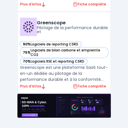
gouvernance. Avec un large éventail
Plus d’infos
Fiche complète
d'outils, NAVEX One simplifie la gestion des
processus réglementaires, des risques et
des obligations de conformité pour les
Greenscope
entreprises de toute taille. En ...
Pilotage de la performance durable
et
90%
Logiciels de reporting CSRD
— voir Greenscope dans cette catégorie
Logiciels de bilan carbone et empreinte
75%
— voir Greenscope dans cette catégorie
CO2
70%
Logiciels RSE et reporting CSRD
— voir Greenscope dans cette catégorie
Greenscope est une plateforme SaaS tout-
en-un dédiée au pilotage de la
performance durable et à la conformité
réglementaire ESG. Elle automatise la
Plus d’infos
Fiche complète
collecte et l’analyse des données extra-
financières, simplifiant ainsi les projets de
conformité comme la CSRD et SFDR. Avec
des outils avancés tels que ...