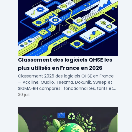
Classement des logiciels QHSE les
plus utilisés en France en 2026
Classement 2026 des logiciels QHSE en France
— Acciline, Qualio, Teexma, Dokunik, Sweep et
SIGMA-RH comparés : fonctionnalités, tarifs et
déploiement SaaS pour PME et ETI.
30 juil.