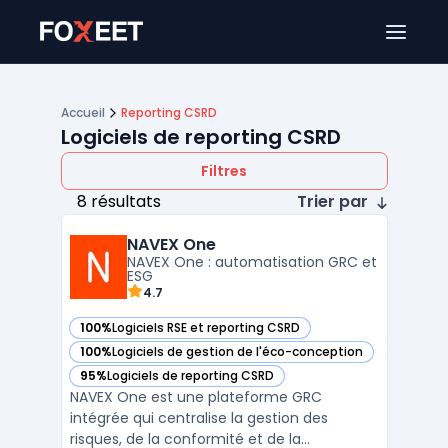
Ouver
Accueil
Reporting CSRD
Logiciels de reporting CSRD
Filtres
8 résultats
Trier par
NAVEX One
NAVEX One : automatisation GRC et
ESG
4.7
100%
Logiciels RSE et reporting CSRD
— voir NAVEX One dans cette catégorie
100%
Logiciels de gestion de l'éco-conception
— voir NAVEX One dans cette catégorie
95%
Logiciels de reporting CSRD
— voir NAVEX One dans cette catégorie
NAVEX One est une plateforme GRC
intégrée qui centralise la gestion des
risques, de la conformité et de la