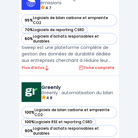
types de données, ...
émissions
4.7
Logiciels de bilan carbone et empreinte
95%
— voir Sweep dans cette catégorie
CO2
70%
Logiciels de reporting CSRD
— voir Sweep dans cette catégorie
Logiciels d'achats responsables et
60%
— voir Sweep dans cette catégorie
durables
Sweep est une plateforme complète de
gestion des données de durabilité dédiée
aux entreprises cherchant à réduire leur
empreinte carbone tout en se conformant
Plus d’infos
Fiche complète
aux régulations environnementales. Ce
logiciel facilite la collecte et l'analyse des
émissions carbone, couvrant à la fois les
Greenly
émissions dire ...
Greenly : automatisation du bilan
4.8
Logiciels de bilan carbone et empreinte
100%
— voir Greenly dans cette catégorie
CO2
100%
Logiciels RSE et reporting CSRD
— voir Greenly dans cette catégorie
Logiciels d'achats responsables et
90%
— voir Greenly dans cette catégorie
durables