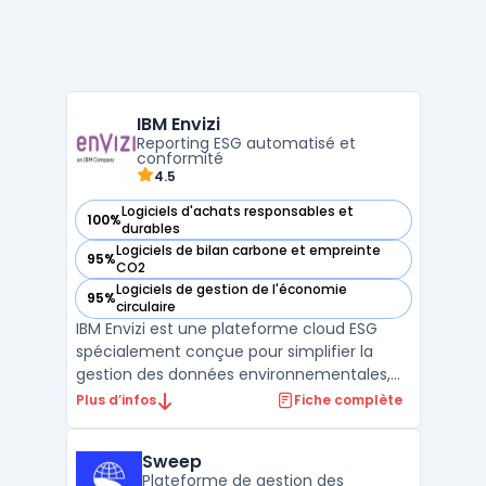
IBM Envizi
Reporting ESG automatisé et
conformité
4.5
Logiciels d'achats responsables et
100%
— voir IBM Envizi dans cette catégorie
durables
Logiciels de bilan carbone et empreinte
95%
— voir IBM Envizi dans cette catégorie
CO2
Logiciels de gestion de l'économie
95%
— voir IBM Envizi dans cette catégorie
circulaire
IBM Envizi est une plateforme cloud ESG
spécialement conçue pour simplifier la
gestion des données environnementales,
sociales et de gouvernance (ESG). Avec
Plus d’infos
Fiche complète
une intégration complète de cadres tels
que le GRI, le TCFD et la nouvelle CSRD,
Sweep
Envizi automatise la collecte de plus de 500
Plateforme de gestion des