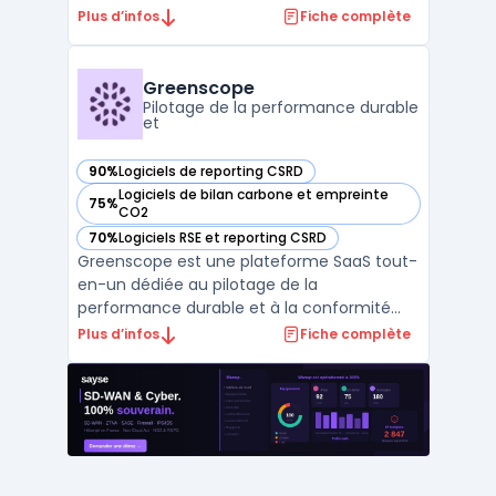
gouvernance. Avec un large éventail
Plus d’infos
Fiche complète
d'outils, NAVEX One simplifie la gestion des
processus réglementaires, des risques et
des obligations de conformité pour les
Greenscope
entreprises de toute taille. En ...
Pilotage de la performance durable
et
90%
Logiciels de reporting CSRD
— voir Greenscope dans cette catégorie
Logiciels de bilan carbone et empreinte
75%
— voir Greenscope dans cette catégorie
CO2
70%
Logiciels RSE et reporting CSRD
— voir Greenscope dans cette catégorie
Greenscope est une plateforme SaaS tout-
en-un dédiée au pilotage de la
performance durable et à la conformité
réglementaire ESG. Elle automatise la
Plus d’infos
Fiche complète
collecte et l’analyse des données extra-
financières, simplifiant ainsi les projets de
conformité comme la CSRD et SFDR. Avec
des outils avancés tels que ...