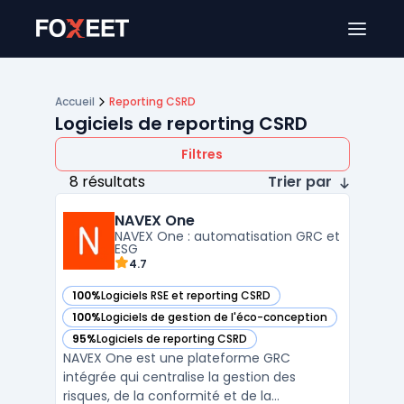
Ouver
Accueil
Reporting CSRD
Logiciels de reporting CSRD
Filtres
8 résultats
Trier par
NAVEX One
NAVEX One : automatisation GRC et
ESG
4.7
100%
Logiciels RSE et reporting CSRD
— voir NAVEX One dans cette catégorie
100%
Logiciels de gestion de l'éco-conception
— voir NAVEX One dans cette catégorie
95%
Logiciels de reporting CSRD
— voir NAVEX One dans cette catégorie
NAVEX One est une plateforme GRC
intégrée qui centralise la gestion des
risques, de la conformité et de la