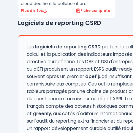
cloud dédiée à la collaboration
documentaire, à la traçabilité des données
Plus d’infos
Fiche complète
et à la conformité. Les organisations
Logiciels de reporting CSRD
confrontées à la multiplication des
déclarations réglementaires consolident
leurs flux financiers, extra-fina ...
Les
logiciels de reporting CSRD
pilotent la col
calcul et la publication des indicateurs imposés 
directive européenne. Les DAF et DSI d'entrepri
ou d'ETI produisent un rapport ESRS audit-ready
souvent après un premier
dpef
jugé insuffisant 
commissaire aux comptes. Ces outils remplacen
tableurs partagés par une chaîne de production
du questionnaire fournisseur au dépôt XBRL. Le
français compte des acteurs historiques com
et
greenly
, aux côtés d'éditeurs internationaux
sur l'audit du reporting extra financier et du rep
Un rapport développement durable outillé rédui