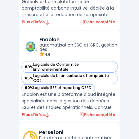
Greenly est une plateforme de
comptabilité carbone intuitive, dédiée à la
mesure et à la réduction de l’empreinte
carbone des entreprises. Elle s’intègre
Plus d’infos
Fiche complète
facilement aux outils de gestion existants
pour collecter automatiquement des
Enablon
données variées (consommation
automatisation ESG et GRC, gestion
énergétique, déplacements, etc.), perm ...
des
4.6
Logiciels de Conformité
80%
— voir Enablon dans cette catégorie
Environnementale
Logiciels de bilan carbone et empreinte
65%
— voir Enablon dans cette catégorie
CO2
60%
Logiciels RSE et reporting CSRD
— voir Enablon dans cette catégorie
Enablon est une plateforme cloud intégrée
spécialisée dans la gestion des données
ESG et des risques opérationnels. Conçue
pour centraliser la collecte, le suivi et
Plus d’infos
Fiche complète
l'analyse des informations
environnementales, sociales et de
Persefoni
gouvernance, Enablon permet aux
Plateforme carbone automatisée