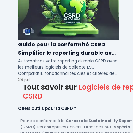
Guide pour la conformité CSRD :
Simplifier le reporting durable avec
des logiciels automatisés
Automatisez votre reporting durable CSRD avec
les meilleurs logiciels de collecte ESG.
Comparatif, fonctionnalites cles et criteres de
choix pour PME et ETI en 2026.
28 juil.
Tout savoir sur
Logiciels de re
CSRD
Quels outils pour la CSRD ?
Pour se conformer à la
Corporate Sustainability Report
(CSRD)
, les entreprises doivent utiliser des
outils spécial