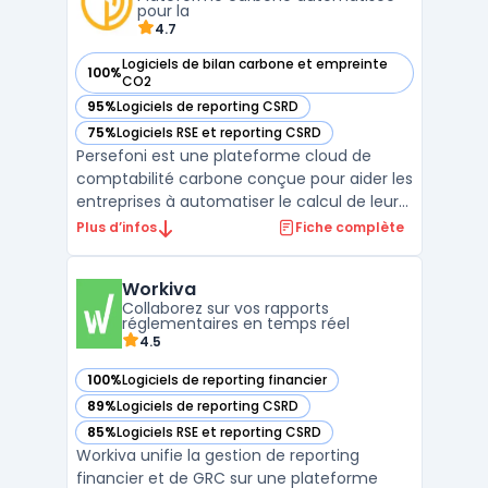
entreprises de se conformer aux normes
pour la
mon ...
4.7
Logiciels de bilan carbone et empreinte
100%
— voir Persefoni dans cette catégorie
CO2
95%
Logiciels de reporting CSRD
— voir Persefoni dans cette catégorie
75%
Logiciels RSE et reporting CSRD
— voir Persefoni dans cette catégorie
Persefoni est une plateforme cloud de
comptabilité carbone conçue pour aider les
entreprises à automatiser le calcul de leur
empreinte carbone et à se conformer aux
Plus d’infos
Fiche complète
normes environnementales comme le GHG
Protocol et la CSRD. Grâce à une interface
Workiva
intuitive, la plateforme permet de suivre les
Collaborez sur vos rapports
émission ...
réglementaires en temps réel
4.5
100%
Logiciels de reporting financier
— voir Workiva dans cette catégorie
89%
Logiciels de reporting CSRD
— voir Workiva dans cette catégorie
85%
Logiciels RSE et reporting CSRD
— voir Workiva dans cette catégorie
Workiva unifie la gestion de reporting
financier et de GRC sur une plateforme