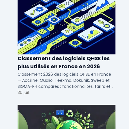
Classement des logiciels QHSE les
plus utilisés en France en 2026
Classement 2026 des logiciels QHSE en France
— Acciline, Qualio, Teexma, Dokunik, Sweep et
SIGMA-RH comparés : fonctionnalités, tarifs et
déploiement SaaS pour PME et ETI.
30 juil.