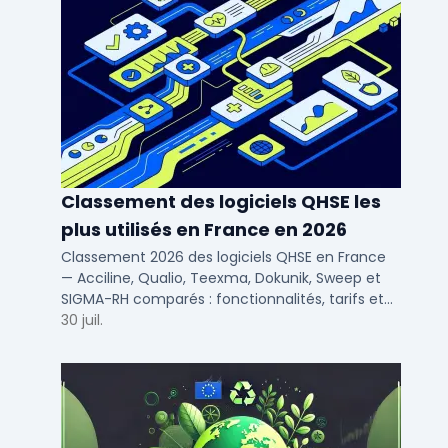
Classement des logiciels QHSE les
plus utilisés en France en 2026
Classement 2026 des logiciels QHSE en France
— Acciline, Qualio, Teexma, Dokunik, Sweep et
SIGMA-RH comparés : fonctionnalités, tarifs et
déploiement SaaS pour PME et ETI.
30 juil.