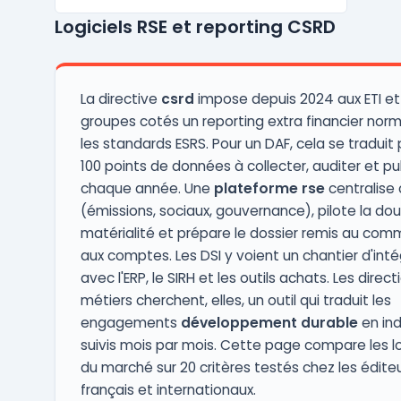
et à la conformité. Les organisations
Logiciels RSE et reporting CSRD
confrontées à la multiplication des
déclarations réglementaires consolident
leurs flux financiers, extra-fina ...
La directive
csrd
impose depuis 2024 aux ETI et
groupes cotés un reporting extra financier nor
les standards ESRS. Pour un DAF, cela se traduit 
100 points de données à collecter, auditer et pu
chaque année. Une
plateforme rse
centralise 
(émissions, sociaux, gouvernance), pilote la do
matérialité et prépare le dossier remis au comm
aux comptes. Les DSI y voient un chantier d'inté
avec l'ERP, le SIRH et les outils achats. Les direct
métiers cherchent, elles, un outil qui traduit les
engagements
développement durable
en ind
suivis mois par mois. Cette page compare les lo
du marché sur 20 critères testés chez les édite
français et internationaux.