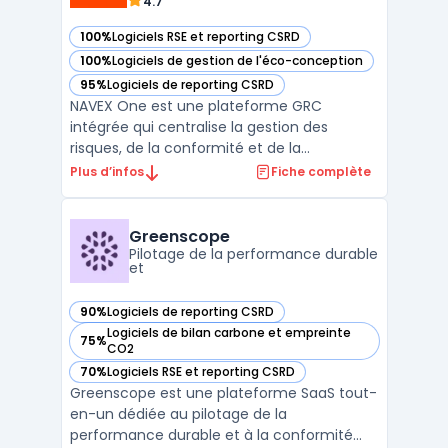
4.7
100%
Logiciels RSE et reporting CSRD
— voir NAVEX One dans cette catégorie
100%
Logiciels de gestion de l'éco-conception
— voir NAVEX One dans cette catégorie
95%
Logiciels de reporting CSRD
— voir NAVEX One dans cette catégorie
NAVEX One est une plateforme GRC
intégrée qui centralise la gestion des
risques, de la conformité et de la
gouvernance. Avec un large éventail
Plus d’infos
Fiche complète
d'outils, NAVEX One simplifie la gestion des
processus réglementaires, des risques et
des obligations de conformité pour les
Greenscope
entreprises de toute taille. En ...
Pilotage de la performance durable
et
90%
Logiciels de reporting CSRD
— voir Greenscope dans cette catégorie
Logiciels de bilan carbone et empreinte
75%
— voir Greenscope dans cette catégorie
CO2
70%
Logiciels RSE et reporting CSRD
— voir Greenscope dans cette catégorie
Greenscope est une plateforme SaaS tout-
en-un dédiée au pilotage de la
performance durable et à la conformité