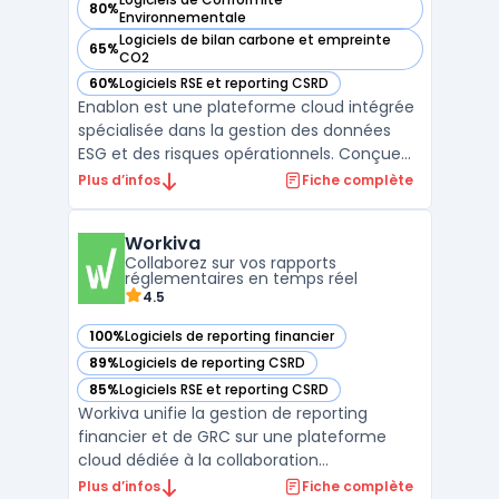
80%
— voir Enablon dans cette catégorie
Environnementale
Logiciels de bilan carbone et empreinte
65%
— voir Enablon dans cette catégorie
CO2
60%
Logiciels RSE et reporting CSRD
— voir Enablon dans cette catégorie
Enablon est une plateforme cloud intégrée
spécialisée dans la gestion des données
ESG et des risques opérationnels. Conçue
pour centraliser la collecte, le suivi et
Plus d’infos
Fiche complète
l'analyse des informations
environnementales, sociales et de
Workiva
gouvernance, Enablon permet aux
Collaborez sur vos rapports
entreprises de se conformer aux normes
réglementaires en temps réel
mon ...
4.5
100%
Logiciels de reporting financier
— voir Workiva dans cette catégorie
89%
Logiciels de reporting CSRD
— voir Workiva dans cette catégorie
85%
Logiciels RSE et reporting CSRD
— voir Workiva dans cette catégorie
Workiva unifie la gestion de reporting
financier et de GRC sur une plateforme
cloud dédiée à la collaboration
documentaire, à la traçabilité des données
Plus d’infos
Fiche complète