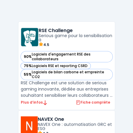
RSE Challenge
Serious game pour la sensibilisation
à
4.5
Logiciels d'engagement RSE des
90%
— voir RSE Challenge dans cette catégorie
collaborateurs
75%
Logiciels RSE et reporting CSRD
— voir RSE Challenge dans cette catégorie
Logiciels de bilan carbone et empreinte
55%
— voir RSE Challenge dans cette catégorie
CO2
RSE Challenge est une solution de serious
gaming innovante, dédiée aux entreprises
souhaitant sensibiliser leurs collaborateurs à
la réduction de l'empreinte carbone et à
Plus d’infos
Fiche complète
l'engagement environnemental. Ce serious
game permet de combiner la gamification
NAVEX One
avec la Responsabilité Sociétale des
NAVEX One : automatisation GRC et
Entreprises ...
ESG