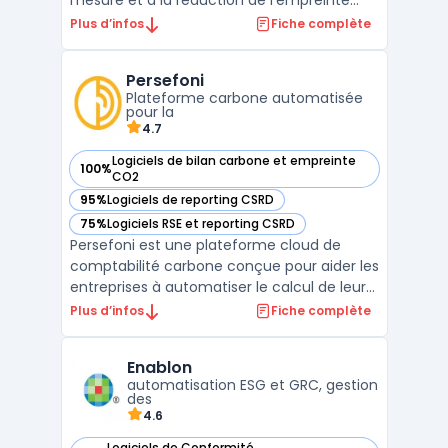
mesure et à la réduction de l’empreinte
carbone des entreprises. Elle s’intègre
Plus d’infos
Fiche complète
facilement aux outils de gestion existants
pour collecter automatiquement des
Persefoni
données variées (consommation
Plateforme carbone automatisée
énergétique, déplacements, etc.), perm ...
pour la
4.7
Logiciels de bilan carbone et empreinte
100%
— voir Persefoni dans cette catégorie
CO2
95%
Logiciels de reporting CSRD
— voir Persefoni dans cette catégorie
75%
Logiciels RSE et reporting CSRD
— voir Persefoni dans cette catégorie
Persefoni est une plateforme cloud de
comptabilité carbone conçue pour aider les
entreprises à automatiser le calcul de leur
empreinte carbone et à se conformer aux
Plus d’infos
Fiche complète
normes environnementales comme le GHG
Protocol et la CSRD. Grâce à une interface
Enablon
intuitive, la plateforme permet de suivre les
automatisation ESG et GRC, gestion
émission ...
des
4.6
Logiciels de Conformité