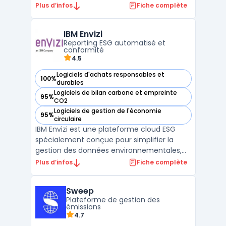
réglementaire ESG. Elle automatise la
Plus d’infos
Fiche complète
collecte et l’analyse des données extra-
financières, simplifiant ainsi les projets de
IBM Envizi
conformité comme la CSRD et SFDR. Avec
Reporting ESG automatisé et
des outils avancés tels que ...
conformité
4.5
Logiciels d'achats responsables et
100%
— voir IBM Envizi dans cette catégorie
durables
Logiciels de bilan carbone et empreinte
95%
— voir IBM Envizi dans cette catégorie
CO2
Logiciels de gestion de l'économie
95%
— voir IBM Envizi dans cette catégorie
circulaire
IBM Envizi est une plateforme cloud ESG
spécialement conçue pour simplifier la
gestion des données environnementales,
sociales et de gouvernance (ESG). Avec
Plus d’infos
Fiche complète
une intégration complète de cadres tels
que le GRI, le TCFD et la nouvelle CSRD,
Sweep
Envizi automatise la collecte de plus de 500
Plateforme de gestion des
types de données, ...
émissions
4.7