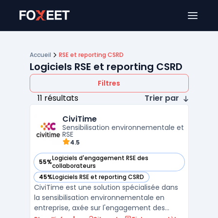
Ouver
Accueil
RSE et reporting CSRD
Logiciels RSE et reporting CSRD
Filtres
11 résultats
Trier par
CiviTime
Sensibilisation environnementale et
RSE
4.5
Logiciels d'engagement RSE des
55%
— voir CiviTime dans cette catégorie
collaborateurs
45%
Logiciels RSE et reporting CSRD
— voir CiviTime dans cette catégorie
CiviTime est une solution spécialisée dans
la sensibilisation environnementale en
entreprise, axée sur l'engagement des