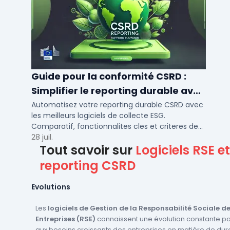
Guide pour la conformité CSRD :
Simplifier le reporting durable avec
des logiciels automatisés
Automatisez votre reporting durable CSRD avec
les meilleurs logiciels de collecte ESG.
Comparatif, fonctionnalites cles et criteres de
choix pour PME et ETI en 2026.
28 juil.
Tout savoir sur
Logiciels RSE et
reporting CSRD
Evolutions
Les
logiciels de Gestion de la Responsabilité Sociale d
Entreprises (RSE)
connaissent une évolution constante p
aux besoins croissants des entreprises en matière de dura