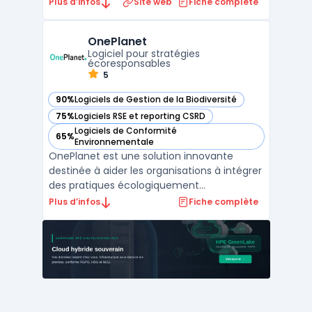
collaborateurs dans des pratiques plus
Plus d’infos
Site web
Fiche complète
respectueuses de l'environnement. Ce
logiciel accompagne les entreprises dans la
OnePlanet
mise en place d'initiatives de
Logiciel pour stratégies
développement durable en leur ...
écoresponsables
5
90%
Logiciels de Gestion de la Biodiversité
— voir OnePlanet dans cette catégorie
75%
Logiciels RSE et reporting CSRD
— voir OnePlanet dans cette catégorie
Logiciels de Conformité
65%
— voir OnePlanet dans cette catégorie
Environnementale
OnePlanet est une solution innovante
destinée à aider les organisations à intégrer
des pratiques écologiquement
responsables. Elle fournit des outils
Plus d’infos
Fiche complète
essentiels pour évaluer, planifier et mettre
en œuvre des initiatives durables, afin
d'atteindre des objectifs
environnementaux.L'interface de OnePlan ...