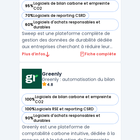
Logiciels de bilan carbone et empreinte
95%
— voir Sweep dans cette catégorie
CO2
70%
Logiciels de reporting CSRD
— voir Sweep dans cette catégorie
Logiciels d'achats responsables et
60%
— voir Sweep dans cette catégorie
durables
Sweep est une plateforme complète de
gestion des données de durabilité dédiée
aux entreprises cherchant à réduire leur
empreinte carbone tout en se conformant
Plus d’infos
Fiche complète
aux régulations environnementales. Ce
logiciel facilite la collecte et l'analyse des
émissions carbone, couvrant à la fois les
Greenly
émissions dire ...
Greenly : automatisation du bilan
4.8
Logiciels de bilan carbone et empreinte
100%
— voir Greenly dans cette catégorie
CO2
100%
Logiciels RSE et reporting CSRD
— voir Greenly dans cette catégorie
Logiciels d'achats responsables et
90%
— voir Greenly dans cette catégorie
durables
Greenly est une plateforme de
comptabilité carbone intuitive, dédiée à la