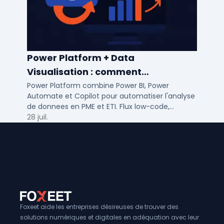
Power Platform + Data
Visualisation : comment
automatiser l’analyse de vos
Power Platform combine Power BI, Power
Automate et Copilot pour automatiser l'analyse
données ?
de donnees en PME et ETI. Flux low-code,
tableaux de bord temps reel et gouvernance
28 juil.
integree.
Foxeet aide les entreprises désireuses de trouver des
solutions numériques et digitales en adéquation avec leur