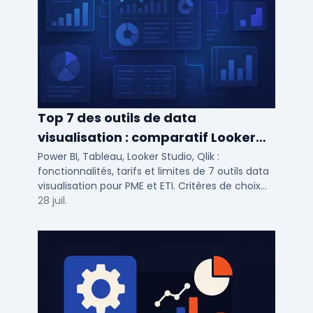
Top 7 des outils de data
visualisation : comparatif Looker
Studio, Tableau vs Power BI et
Power BI, Tableau, Looker Studio, Qlik :
fonctionnalités, tarifs et limites de 7 outils data
autres
visualisation pour PME et ETI. Critères de choix
selon votre SI et vos cas d'usage.
28 juil.