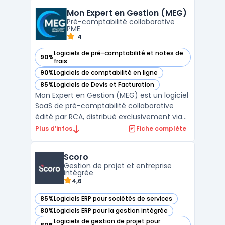
confrontées à la multiplication des
Mon Expert en Gestion (MEG)
déclarations réglementaires consolident
Pré-comptabilité collaborative
leurs flux financiers, extra-fina ...
PME
4
Logiciels de pré-comptabilité et notes de
90%
— voir Mon Expert en Gestion (MEG) dans cette catégorie
frais
90%
Logiciels de comptabilité en ligne
— voir Mon Expert en Gestion (MEG) dans cette catégorie
85%
Logiciels de Devis et Facturation
— voir Mon Expert en Gestion (MEG) dans cette catégorie
Mon Expert en Gestion (MEG) est un logiciel
SaaS de pré-comptabilité collaborative
édité par RCA, distribué exclusivement via
les cabinets d'expertise comptable. La
Plus d’infos
Fiche complète
solution couvre la saisie des factures
achats et ventes par OCR, le
Scoro
rapprochement bancaire automatisé
Gestion de projet et entreprise
(DSP2, EBICS), la gestion des sto ...
intégrée
4,6
85%
Logiciels ERP pour sociétés de services
— voir Scoro dans cette catégorie
80%
Logiciels ERP pour la gestion intégrée
— voir Scoro dans cette catégorie
Logiciels de gestion de projet pour