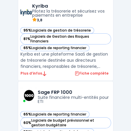
qu'ils proviennent des banques, des outils
Kyriba
comptables ou des ERP ...
Pilotez la trésorerie et sécurisez vos
paiements en entreprise
3,8
95%
Logiciels de gestion de trésorerie
— voir Kyriba dans cette catégorie
Logiciels de Gestion des Risques
81%
— voir Kyriba dans cette catégorie
Financiers
65%
Logiciels de reporting financier
— voir Kyriba dans cette catégorie
Kyriba est une plateforme SaaS de gestion
de trésorerie destinée aux directeurs
financiers, responsables de trésorerie,
architectes solutions IT, banques et
Plus d’infos
Fiche complète
entreprises de toutes tailles. Elle traite la
centralisation et la sécurisation de la
gestion des liquidités, des paiements et des
Sage FRP 1000
risques, tou ...
Suite financière multi-entités pour
ETI
65%
Logiciels de reporting financier
— voir Sage FRP 1000 dans cette catégorie
Logiciels de budget prévisionnel et
60%
— voir Sage FRP 1000 dans cette catégorie
gestion budgétaire