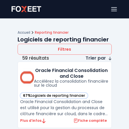
Ouver
Accueil
Reporting financier
Logiciels de reporting financier
Filtres
59 résultats
Trier par
Oracle Financial Consolidation
and Close
Accélérez la consolidation financière
sur le cloud
67%
Logiciels de reporting financier
— voir Oracle Financial Consolidation and Close dans cette
Oracle Financial Consolidation and Close
est utilisé pour la gestion du processus de
clôture financière sur cloud, dans le cadre
de la centralisation et coordination des
Plus d’infos
Fiche complète
consolidations au sein d'organisations