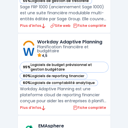
55%
Logiciels de gestion de trésorerie
— voir Sage FRP 1000 dans cette catégorie
Sage FRP 1000 (anciennement Sage 1000)
est une suite financière modulable multi-
entités éditée par Sage Group. Elle couvre
l'ensemble des besoins de la fonction
Plus d’infos
Site web
Fiche complète
finance : comptabilité générale et
analytique, gestion des immobilisations,
Workday Adaptive Planning
trésorerie, achats, ventes et pilotage
Planification financière et
budgétaire. Le module co ...
budgétaire
4,5
Logiciels de budget prévisionnel et
95%
— voir Workday Adaptive Planning dans cette catégorie
gestion budgétaire
80%
Logiciels de reporting financier
— voir Workday Adaptive Planning dans cette catégorie
60%
Logiciels de comptabilité analytique
— voir Workday Adaptive Planning dans cette catégorie
Workday Adaptive Planning est une
plateforme cloud de reporting financier
conçue pour aider les entreprises à planifier
et gérer leur budget. Elle permet aux
Plus d’infos
Fiche complète
utilisateurs de créer des budgets, de prévoir
des scénarios et d'analyser les résultats
financiers en temps réel. Workday Adaptive
EMAsphere