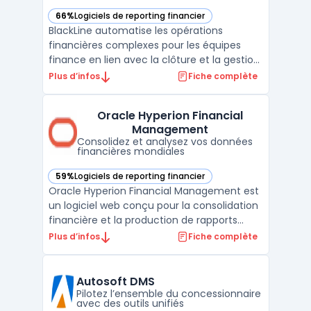
66%
Logiciels de reporting financier
— voir BlackLine dans cette catégorie
BlackLine automatise les opérations
financières complexes pour les équipes
finance en lien avec la clôture et la gestion
des transactions à grande échelle. Ce
Plus d’infos
Fiche complète
logiciel répond aux exigences des
organisations multi-entités cherchant à
Oracle Hyperion Financial
piloter des processus comme la clôture
Management
financière, le rapprochement ...
Consolidez et analysez vos données
financières mondiales
59%
Logiciels de reporting financier
— voir Oracle Hyperion Financial Management dans cette c
Oracle Hyperion Financial Management est
un logiciel web conçu pour la consolidation
financière et la production de rapports
réglementaires à l’échelle mondiale. Il
Plus d’infos
Fiche complète
répond aux exigences des directions
financières concernant le processus de
clôture et la centralisation des données
Autosoft DMS
provenant de multip ...
Pilotez l’ensemble du concessionnaire
avec des outils unifiés