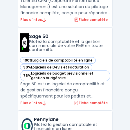
Talentia CPM (Corporate Performance
Management) est une solution de pilotage
financier complète, conçue pour répondre
aux enjeux stratégiques des ETI en matière
Plus d’infos
Fiche complète
de consolidation, reporting et planification
financière.Cette plateforme intelligente
Sage 50
centralise l'ensemble des processus de
Pilotez la comptabilité et la gestion
consolidation ...
commerciale de votre PME en toute
conformité.
100%
Logiciels de comptabilité en ligne
— voir Sage 50 dans cette catégorie
90%
Logiciels de Devis et Facturation
— voir Sage 50 dans cette catégorie
Logiciels de budget prévisionnel et
75%
— voir Sage 50 dans cette catégorie
gestion budgétaire
Sage 50 est un logiciel de comptabilité et
de gestion financière conçu
spécifiquement pour les petites et
moyennes entreprises. Avec ses
Plus d’infos
Fiche complète
fonctionnalités avancées, il permet une
gestion efficace des comptes clients et
Pennylane
fournisseurs, la gestion des stocks, la
Pilotez la gestion comptable et
facturation, la gestion des salaires et le ...
financière en ligne