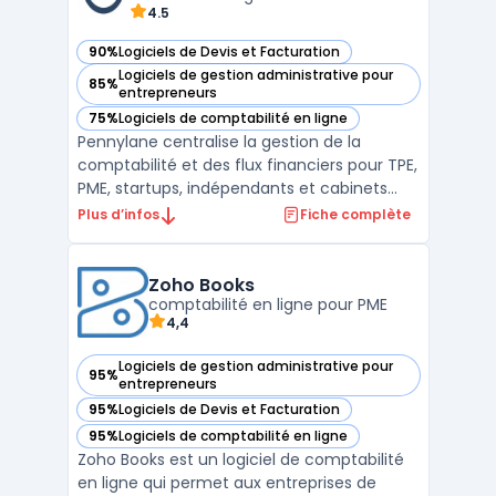
4.5
90%
Logiciels de Devis et Facturation
— voir Pennylane dans cette catégorie
Logiciels de gestion administrative pour
85%
— voir Pennylane dans cette catégorie
entrepreneurs
75%
Logiciels de comptabilité en ligne
— voir Pennylane dans cette catégorie
Pennylane centralise la gestion de la
comptabilité et des flux financiers pour TPE,
PME, startups, indépendants et cabinets
d’expertise comptable. La plateforme SaaS
Plus d’infos
Fiche complète
traite le suivi des flux, permet la collecte
centralisée des justificatifs, la gestion des
accès collaboratifs pour clients et experts ...
Zoho Books
comptabilité en ligne pour PME
4,4
Logiciels de gestion administrative pour
95%
— voir Zoho Books dans cette catégorie
entrepreneurs
95%
Logiciels de Devis et Facturation
— voir Zoho Books dans cette catégorie
95%
Logiciels de comptabilité en ligne
— voir Zoho Books dans cette catégorie
Zoho Books est un logiciel de comptabilité
en ligne qui permet aux entreprises de