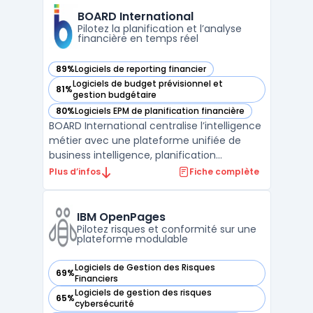
permet aux équipes d’accéder à l’ensemble
BOARD International
des données opérat ...
Pilotez la planification et l’analyse
financière en temps réel
89%
Logiciels de reporting financier
— voir BOARD International dans cette catégorie
Logiciels de budget prévisionnel et
81%
— voir BOARD International dans cette catégorie
gestion budgétaire
80%
Logiciels EPM de planification financière
— voir BOARD International dans cette catégorie
BOARD International centralise l’intelligence
métier avec une plateforme unifiée de
business intelligence, planification
d’entreprise et analytique prédictive. Les
Plus d’infos
Fiche complète
entreprises disposant de volumes de
données croissants traitent souvent des
limites avec certains outils, notamment en
IBM OpenPages
matière de suivi ...
Pilotez risques et conformité sur une
plateforme modulable
Logiciels de Gestion des Risques
69%
— voir IBM OpenPages dans cette catégorie
Financiers
Logiciels de gestion des risques
65%
— voir IBM OpenPages dans cette catégorie
cybersécurité