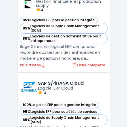
Gestion financière et production
recommanda ...
supply
4.1
95%
Logiciels ERP pour la gestion intégrée
— voir Sage X3 dans cette catégorie
Logiciels de Supply Chain Management
85%
— voir Sage X3 dans cette catégorie
(SCM)
Logiciels de gestion administrative pour
85%
— voir Sage X3 dans cette catégorie
entrepreneurs
Sage X3 est un logiciel ERP conçu pour
répondre aux besoins des entreprises en
matière de gestion financière, de
production et de chaîne
Plus d’infos
Fiche complète
d'approvisionnement. Cette solution
permet aux entreprises de centraliser et
d'automatiser leurs processus, offrant ainsi
SAP S/4HANA Cloud
un gain de temps et une meilleure prise d ...
Logiciel ERP Cloud
4
100%
Logiciels ERP pour la gestion intégrée
— voir SAP S/4HANA Cloud dans cette catégorie
95%
Logiciels ERP pour sociétés de services
— voir SAP S/4HANA Cloud dans cette catégorie
Logiciels de Supply Chain Management
85%
— voir SAP S/4HANA Cloud dans cette catégorie
(SCM)