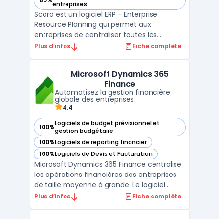
80%
— voir Scoro dans cette catégorie
entreprises
Scoro est un logiciel ERP - Enterprise
Resource Planning qui permet aux
entreprises de centraliser toutes les
données de leur entreprise et de gérer
Plus d’infos
Fiche complète
l'ensemble de leurs processus métiers en
un seul endroit. Avec Scoro, vous pouvez
Microsoft Dynamics 365
suivre votre pipeline de ventes, gérer les
Finance
projets et les tâches, fac ...
Automatisez la gestion financière
globale des entreprises
4.4
Logiciels de budget prévisionnel et
100%
— voir Microsoft Dynamics 365 Finance dans cette catégori
gestion budgétaire
100%
Logiciels de reporting financier
— voir Microsoft Dynamics 365 Finance dans cette catégori
100%
Logiciels de Devis et Facturation
— voir Microsoft Dynamics 365 Finance dans cette catégori
Microsoft Dynamics 365 Finance centralise
les opérations financières des entreprises
de taille moyenne à grande. Le logiciel
prend en charge la gestion de la
Plus d’infos
Fiche complète
comptabilité, simplifie le suivi des dépenses
et le traitement du bilan. Son