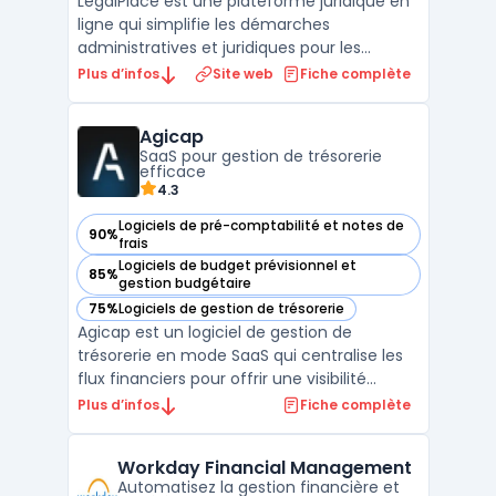
LegalPlace est une plateforme juridique en
ligne qui simplifie les démarches
administratives et juridiques pour les
entrepreneurs, professionnels et
Plus d’infos
Site web
Fiche complète
particuliers. Elle propose des solutions clé en
main pour la création d'entreprise en ligne,
Agicap
la domiciliation d'entreprise, la gestion des
SaaS pour gestion de trésorerie
contrats et ...
efficace
4.3
Logiciels de pré-comptabilité et notes de
90%
— voir Agicap dans cette catégorie
frais
Logiciels de budget prévisionnel et
85%
— voir Agicap dans cette catégorie
gestion budgétaire
75%
Logiciels de gestion de trésorerie
— voir Agicap dans cette catégorie
Agicap est un logiciel de gestion de
trésorerie en mode SaaS qui centralise les
flux financiers pour offrir une visibilité
continue sur le cash. L’application consolide
Plus d’infos
Fiche complète
les soldes multi-banques, rapproche
automatiquement les entrées et sorties, et
Workday Financial Management
fiabilise le suivi de trésorerie au quotidien. La
Automatisez la gestion financière et
sy ...