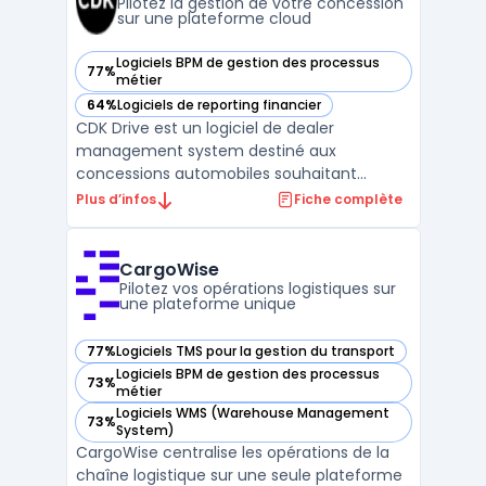
collecte et de la validation de ...
Pilotez la gestion de votre concession
sur une plateforme cloud
Logiciels BPM de gestion des processus
77%
— voir CDK Drive dans cette catégorie
métier
64%
Logiciels de reporting financier
— voir CDK Drive dans cette catégorie
CDK Drive est un logiciel de dealer
management system destiné aux
concessions automobiles souhaitant
centraliser et sécuriser la gestion de leurs
Plus d’infos
Fiche complète
opérations. Pour les équipes de vente, de
gestion ou d’après-vente, la question de
l’accès en temps réel aux informations et
CargoWise
celle du suivi des processus ...
Pilotez vos opérations logistiques sur
une plateforme unique
77%
Logiciels TMS pour la gestion du transport
— voir CargoWise dans cette catégorie
Logiciels BPM de gestion des processus
73%
— voir CargoWise dans cette catégorie
métier
Logiciels WMS (Warehouse Management
73%
— voir CargoWise dans cette catégorie
System)
CargoWise centralise les opérations de la
chaîne logistique sur une seule plateforme