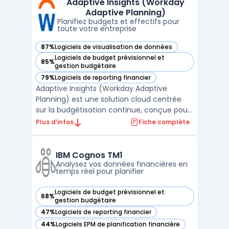
Adaptive Insights (Workday
organisations confrontées à la
Adaptive Planning)
multiplication d ...
Planifiez budgets et effectifs pour
toute votre entreprise
87%
Logiciels de visualisation de données
— voir Adaptive Insights (Workday Adaptive Planning) dans
Logiciels de budget prévisionnel et
85%
— voir Adaptive Insights (Workday Adaptive Planning) dans
gestion budgétaire
79%
Logiciels de reporting financier
— voir Adaptive Insights (Workday Adaptive Planning) dans
Adaptive Insights (Workday Adaptive
Planning) est une solution cloud centrée
sur la budgétisation continue, conçue pour
les équipes financières, RH et
Plus d’infos
Fiche complète
opérationnelles qui gèrent la planification à
grande échelle. Ce logiciel cible les
entreprises confrontées à la multiplication
IBM Cognos TM1
des données et à la n ...
Analysez vos données financières en
temps réel pour planifier
Logiciels de budget prévisionnel et
68%
— voir IBM Cognos TM1 dans cette catégorie
gestion budgétaire
47%
Logiciels de reporting financier
— voir IBM Cognos TM1 dans cette catégorie
44%
Logiciels EPM de planification financière
— voir IBM Cognos TM1 dans cette catégorie