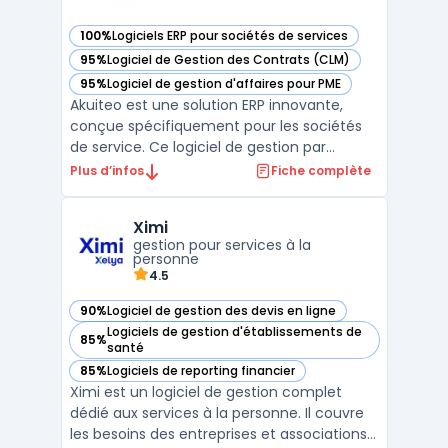
100%
Logiciels ERP pour sociétés de services
— voir Akuiteo dans cette catégorie
95%
Logiciel de Gestion des Contrats (CLM)
— voir Akuiteo dans cette catégorie
95%
Logiciel de gestion d'affaires pour PME
— voir Akuiteo dans cette catégorie
Akuiteo est une solution ERP innovante,
conçue spécifiquement pour les sociétés
de service. Ce logiciel de gestion par
affaires offre une plateforme complète
Plus d’infos
Fiche complète
pour la gestion commerciale,
opérationnelle et financière. Adapté aux
Ximi
entreprises gérant des projets ou des
gestion pour services à la
affaires, Akuiteo facilite la plan ...
personne
4.5
90%
Logiciel de gestion des devis en ligne
— voir Ximi dans cette catégorie
Logiciels de gestion d'établissements de
85%
— voir Ximi dans cette catégorie
santé
85%
Logiciels de reporting financier
— voir Ximi dans cette catégorie
Ximi est un logiciel de gestion complet
dédié aux services à la personne. Il couvre
les besoins des entreprises et associations