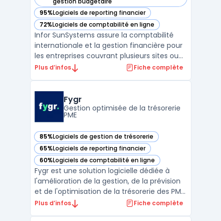
— voir Infor SunSystems dans cette catégorie
gestion budgétaire
95%
Logiciels de reporting financier
— voir Infor SunSystems dans cette catégorie
72%
Logiciels de comptabilité en ligne
— voir Infor SunSystems dans cette catégorie
Infor SunSystems assure la comptabilité
internationale et la gestion financière pour
les entreprises couvrant plusieurs sites ou
filiales. Ce logiciel s’adresse aux groupes
Plus d’infos
Fiche complète
répartis dans différents pays confrontés à
la complexité des opérations multi-entités,
multi-monnaies et multi-langues. Les org ...
Fygr
Gestion optimisée de la trésorerie
PME
85%
Logiciels de gestion de trésorerie
— voir Fygr dans cette catégorie
65%
Logiciels de reporting financier
— voir Fygr dans cette catégorie
60%
Logiciels de comptabilité en ligne
— voir Fygr dans cette catégorie
Fygr est une solution logicielle dédiée à
l'amélioration de la gestion, de la prévision
et de l'optimisation de la trésorerie des PME.
Cette plateforme permet de centraliser
Plus d’infos
Fiche complète
automatiquement tous les flux financiers,