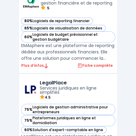
Planning es ...
gestion financière et de reporting
5
80%
Logiciels de reporting financier
— voir EMAsphere dans cette catégorie
65%
Logiciels de visualisation de données
— voir EMAsphere dans cette catégorie
Logiciels de budget prévisionnel et
60%
— voir EMAsphere dans cette catégorie
gestion budgétaire
EMAsphere est une plateforme de reporting
dédiée aux professionnels financiers. Elle
offre une solution pour commencer la
journée avec des reportings à jour,
Plus d’infos
Fiche complète
permettant ainsi aux financiers de gagner
du temps et de mettre en avant leur valeur
LegalPlace
ajoutée. La plateforme est conçue pour
Services juridiques en ligne
être simple et eff ...
simplifiés
4.5
Logiciels de gestion administrative pour
75%
— voir LegalPlace dans cette catégorie
entrepreneurs
Plateformes juridiques en ligne et
75%
— voir LegalPlace dans cette catégorie
domiciliation
60%
Solution d'expert-comptable en ligne
— voir LegalPlace dans cette catégorie