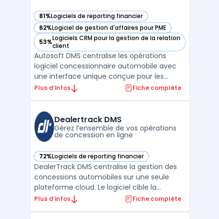
81%
Logiciels de reporting financier
— voir Autosoft DMS dans cette catégorie
62%
Logiciel de gestion d'affaires pour PME
— voir Autosoft DMS dans cette catégorie
Logiciels CRM pour la gestion de la relation
53%
— voir Autosoft DMS dans cette catégorie
client
Autosoft DMS centralise les opérations
logiciel concessionnaire automobile avec
une interface unique conçue pour les
concessions franchisées à faible ou moyen
Plus d’infos
Fiche complète
volume. Ce dealer management system
prend en charge l’ensemble du cycle de
gestion, du suivi des ventes à la facturation,
Dealertrack DMS
en passant par le s ...
Gérez l’ensemble de vos opérations
de concession en ligne
72%
Logiciels de reporting financier
— voir Dealertrack DMS dans cette catégorie
DealerTrack DMS centralise la gestion des
concessions automobiles sur une seule
plateforme cloud. Le logiciel cible la
multiplication des outils métiers et la
Plus d’infos
Fiche complète
dispersion des flux d’information dans les
groupes automobiles. Son modèle cloud