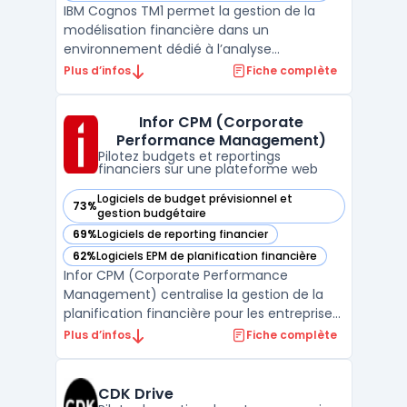
IBM Cognos TM1 permet la gestion de la
modélisation financière dans un
environnement dédié à l’analyse
multidimensionnelle ainsi qu’au pilotage en
Plus d’infos
Fiche complète
temps réel. Cette solution prend en charge
les activités des directions financières, des
Infor CPM (Corporate
contrôleurs de gestion et des responsables
Performance Management)
métier. Le système st ...
Pilotez budgets et reportings
financiers sur une plateforme web
Logiciels de budget prévisionnel et
73%
— voir Infor CPM (Corporate Performance Management) dan
gestion budgétaire
69%
Logiciels de reporting financier
— voir Infor CPM (Corporate Performance Management) dan
62%
Logiciels EPM de planification financière
— voir Infor CPM (Corporate Performance Management) dan
Infor CPM (Corporate Performance
Management) centralise la gestion de la
planification financière pour les entreprises
souhaitant structurer leurs cycles
Plus d’infos
Fiche complète
budgétaires, prévisionnels et de
consolidation. Ce logiciel s’adresse aux
équipes chargées de la production, de la
CDK Drive