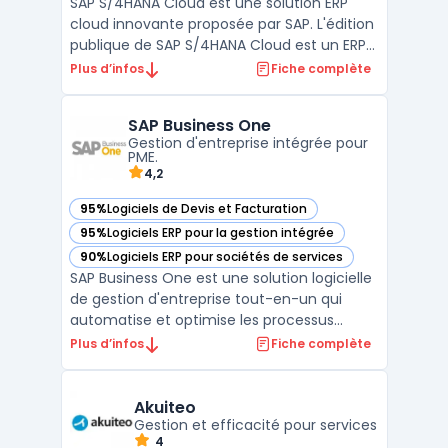
SAP S/4HANA Cloud est une solution ERP
cloud innovante proposée par SAP. L'édition
publique de SAP S/4HANA Cloud est un ERP
cloud prêt à l'emploi qui intègre les
Plus d’infos
Fiche complète
dernières bonnes pratiques sectorielles et
mise sur une innovation continue. Cette
SAP Business One
solution permet aux entreprises d'adopter
Gestion d'entreprise intégrée pour
les meilleur ...
PME.
4,2
95%
Logiciels de Devis et Facturation
— voir SAP Business One dans cette catégorie
95%
Logiciels ERP pour la gestion intégrée
— voir SAP Business One dans cette catégorie
90%
Logiciels ERP pour sociétés de services
— voir SAP Business One dans cette catégorie
SAP Business One est une solution logicielle
de gestion d'entreprise tout-en-un qui
automatise et optimise les processus
métier clés, y compris la gestion des stocks,
Plus d’infos
Fiche complète
les achats, les ventes, les finances et la
supply chain. Cette solution aide les PME à
maximiser leur productivité, à améliorer leur
Akuiteo
...
Gestion et efficacité pour services
4