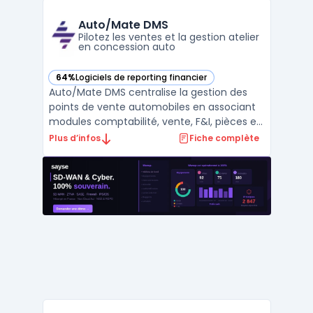
structurées. Le logiciel est destiné aux
équipes qui supervisent des opérations
Auto/Mate DMS
impliquant ...
Pilotez les ventes et la gestion atelier
en concession auto
64%
Logiciels de reporting financier
— voir Auto/Mate DMS dans cette catégorie
Auto/Mate DMS centralise la gestion des
points de vente automobiles en associant
modules comptabilité, vente, F&I, pièces et
atelier dans un environnement unique. Ce
Plus d’infos
Fiche complète
dealership management system s’adresse
à la gestion quotidienne de concessions
mono ou multi-marques dont l’objectif est
de conser ...