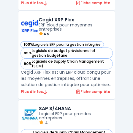
de ce secteur, avec des fonctionnalités
Plus d’infos
Fiche complète
clés comme la planification des
interventions, la gestion des ressources
Cegid XRP Flex
humaines, la facturation et le suivi de la
ERP cloud pour moyennes
relation client. ...
entreprises
4.5
100%
Logiciels ERP pour la gestion intégrée
— voir Cegid XRP Flex dans cette catégorie
Logiciels de budget prévisionnel et
95%
— voir Cegid XRP Flex dans cette catégorie
gestion budgétaire
Logiciels de Supply Chain Management
90%
— voir Cegid XRP Flex dans cette catégorie
(SCM)
Cegid XRP Flex est un ERP cloud conçu pour
les moyennes entreprises, offrant une
solution de gestion intégrée pour optimiser
les processus financiers, commerciaux et
Plus d’infos
Fiche complète
de production. Adapté aux besoins
spécifiques des entreprises de taille
SAP S/4HANA
moyenne, Cegid XRP Flex facilite la gestion
Logiciel ERP pour grandes
des flux comptable ...
entreprises
4
Logiciels de Supply Chain Management