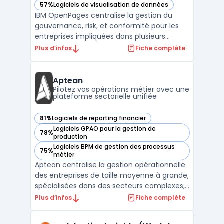
57%
Logiciels de visualisation de données
— voir IBM OpenPages dans cette catégorie
IBM OpenPages centralise la gestion du
gouvernance, risk, et conformité pour les
entreprises impliquées dans plusieurs
périmètres réglementaires et métiers. La
Plus d’infos
Fiche complète
solution cible les organisations désireuses
d’industrialiser la gestion de leurs risques, de
la conformité réglementaire aux audits, en
Aptean
pass ...
Pilotez vos opérations métier avec une
plateforme sectorielle unifiée
81%
Logiciels de reporting financier
— voir Aptean dans cette catégorie
Logiciels GPAO pour la gestion de
78%
— voir Aptean dans cette catégorie
production
Logiciels BPM de gestion des processus
75%
— voir Aptean dans cette catégorie
métier
Aptean centralise la gestion opérationnelle
des entreprises de taille moyenne à grande,
spécialisées dans des secteurs complexes,
en connectant la plateforme logicielle
Plus d’infos
Fiche complète
d’entreprise AppCentral à des outils métier
spécifiques. Le produit est destiné aux