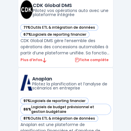
CDK Global DMS
Pilotez vos opérations auto avec une
plateforme intégrée
71%
Outils ETL & intégration de données
— voir CDK Global DMS dans cette catégorie
67%
Logiciels de reporting financier
— voir CDK Global DMS dans cette catégorie
CDK Global DMS gère l’ensemble des
opérations des concessions automobiles à
partir d’une plateforme unifiée. Sa fonction
principale consiste à orchestrer la gestion
Plus d’infos
Fiche complète
des ventes, du service, de la comptabilité
et des pièces, tout en maintenant une
conformité stricte aux règles du secteur.
Anaplan
Les concessi ...
Pilotez la planification et l’analyse de
scénarios en entreprise
91%
Logiciels de reporting financier
— voir Anaplan dans cette catégorie
Logiciels de budget prévisionnel et
86%
— voir Anaplan dans cette catégorie
gestion budgétaire
81%
Outils ETL & intégration de données
— voir Anaplan dans cette catégorie
Anaplan est une plateforme de
planification financière et d’analyse de