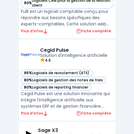
Logiciels CRM pour la gestion de la relation
90%
— voir Fulll dans cette catégorie
client
Fulll est un logiciel comptable conçu pour
répondre aux besoins spécifiques des
experts-comptables. Cette solution web
facilite la gestion des tâches comptables
Plus d’infos
Fiche complète
et fiscales, offrant une plateforme
centralisée pour le traitement des données
financières. Avec Fulll, les experts-
Cegid Pulse
comptables peuvent gére ...
Solution d'intelligence artificielle
4.5
95%
Logiciels de recrutement (ATS)
— voir Cegid Pulse dans cette catégorie
80%
Logiciels de gestion des notes de frais
— voir Cegid Pulse dans cette catégorie
80%
Logiciels de reporting financier
— voir Cegid Pulse dans cette catégorie
Cegid Pulse est une solution innovante qui
intègre l'intelligence artificielle aux
systèmes ERP et de gestion financière.
Conçu pour automatiser et optimiser les
Plus d’infos
Fiche complète
processus métier, cet outil repose sur des
agents intelligents capables d'analyser des
Sage X3
données en temps réel et de proposer des