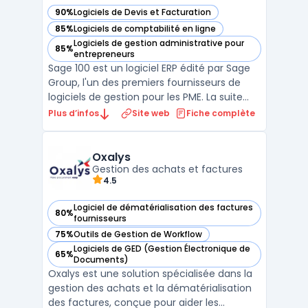
90%
Logiciels de Devis et Facturation
— voir Sage 100 dans cette catégorie
85%
Logiciels de comptabilité en ligne
— voir Sage 100 dans cette catégorie
Logiciels de gestion administrative pour
85%
— voir Sage 100 dans cette catégorie
entrepreneurs
Sage 100 est un logiciel ERP édité par Sage
Group, l'un des premiers fournisseurs de
logiciels de gestion pour les PME. La suite
couvre la comptabilité générale, la gestion
Plus d’infos
Site web
Fiche complète
commerciale (devis, commandes,
facturation), la gestion de trésorerie et la
paie dans un environnement intégré.
Oxalys
Disponible en m ...
Gestion des achats et factures
4.5
Logiciel de dématérialisation des factures
80%
— voir Oxalys dans cette catégorie
fournisseurs
75%
Outils de Gestion de Workflow
— voir Oxalys dans cette catégorie
Logiciels de GED (Gestion Électronique de
65%
— voir Oxalys dans cette catégorie
Documents)
Oxalys est une solution spécialisée dans la
gestion des achats et la dématérialisation
des factures, conçue pour aider les