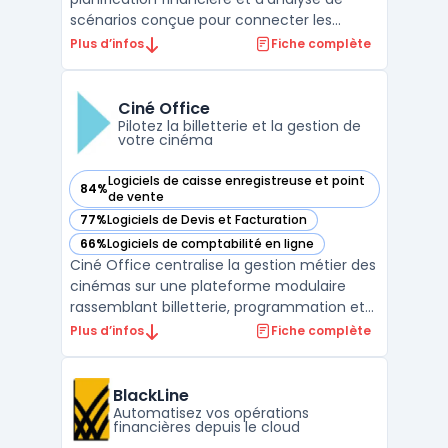
scénarios conçue pour connecter les
données, workflows métiers et utilisateurs
Plus d’infos
Fiche complète
au sein des grandes organisations. Cet outil
centralise la modélisation de scénarios
variés tout en prenant en compte des
Ciné Office
variables métiers à travers ...
Pilotez la billetterie et la gestion de
votre cinéma
Logiciels de caisse enregistreuse et point
84%
— voir Ciné Office dans cette catégorie
de vente
77%
Logiciels de Devis et Facturation
— voir Ciné Office dans cette catégorie
66%
Logiciels de comptabilité en ligne
— voir Ciné Office dans cette catégorie
Ciné Office centralise la gestion métier des
cinémas sur une plateforme modulaire
rassemblant billetterie, programmation et
opérations courantes. Les exploitants
Plus d’infos
Fiche complète
disposent ainsi d’un système pour organiser
la gestion quotidienne des salles, qu’elles
soient uniques ou réparties sur plusieurs
BlackLine
sites de ...
Automatisez vos opérations
financières depuis le cloud