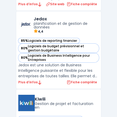
entreprises à optimiser leurs processus
Plus d’infos
Site web
Fiche complète
d’approvisionnement et de gestion des
fournisseurs. Cette plateforme offre des
Jedox
outils performants pour automatiser et
planification et de gestion de
centraliser les ach ...
données
4,4
85%
Logiciels de reporting financier
— voir Jedox dans cette catégorie
Logiciels de budget prévisionnel et
80%
— voir Jedox dans cette catégorie
gestion budgétaire
Logiciels de Business Intelligence pour
80%
— voir Jedox dans cette catégorie
Entreprises
Jedox est une solution de Business
Intelligence puissante et flexible pour les
entreprises de toutes tailles. Elle permet de
rassembler toutes les données d'une
Plus d’infos
Fiche complète
entreprise dans un seul endroit, de créer
des modèles de planification et de gestion
de performance, et de générer des
Kiwili
reporting financier ...
Gestion de projet et facturation
en