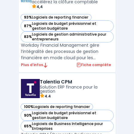
accélérez la clôture comptable
4,4
93%
Logiciels de reporting financier
— voir Workday Financial Management dans cette catégori
Logiciels de budget prévisionnel et
87%
— voir Workday Financial Management dans cette catégori
gestion budgétaire
Logiciels de gestion administrative pour
83%
— voir Workday Financial Management dans cette catégori
entrepreneurs
Workday Financial Management gère
l’intégralité des processus de gestion
financière en mode cloud pour les
entreprises de taille moyenne, les ETI et les
Plus d’infos
Fiche complète
groupes internationaux. Ce logiciel s’adapte
à la consolidation rapide, au suivi des flux
Talentia CPM
de trésorerie et à l’analyse des données. Les
Solution ERP finance pour la
équipes dis ...
gestion
4.4
100%
Logiciels de reporting financier
— voir Talentia CPM dans cette catégorie
Logiciels de budget prévisionnel et
90%
— voir Talentia CPM dans cette catégorie
gestion budgétaire
Logiciels de Business Intelligence pour
65%
— voir Talentia CPM dans cette catégorie
Entreprises