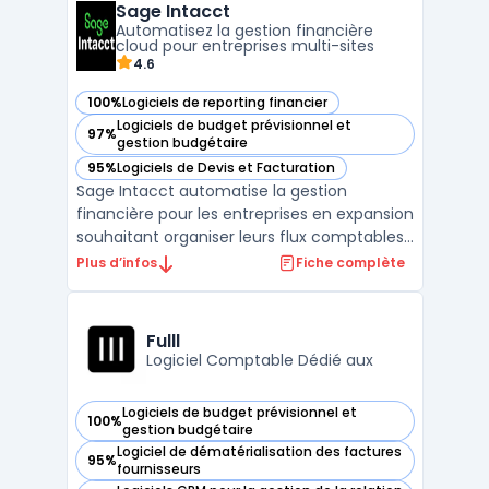
Sage Intacct
fonctionnement en mode cloud adapte la
Automatisez la gestion financière
coordination à des environ ...
cloud pour entreprises multi-sites
4.6
100%
Logiciels de reporting financier
— voir Sage Intacct dans cette catégorie
Logiciels de budget prévisionnel et
97%
— voir Sage Intacct dans cette catégorie
gestion budgétaire
95%
Logiciels de Devis et Facturation
— voir Sage Intacct dans cette catégorie
Sage Intacct automatise la gestion
financière pour les entreprises en expansion
souhaitant organiser leurs flux comptables
et suivre leurs opérations. Ce logiciel cloud
Plus d’infos
Fiche complète
natif met l’accent sur une logique
modulaire centrée sur la comptabilité
générale automatisée et la consolidation
Fulll
multi-entités, so ...
Logiciel Comptable Dédié aux
Logiciels de budget prévisionnel et
100%
— voir Fulll dans cette catégorie
gestion budgétaire
Logiciel de dématérialisation des factures
95%
— voir Fulll dans cette catégorie
fournisseurs