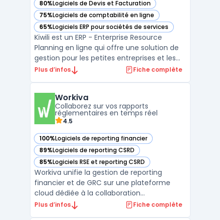
80%
Logiciels de Devis et Facturation
— voir Kiwili dans cette catégorie
75%
Logiciels de comptabilité en ligne
— voir Kiwili dans cette catégorie
65%
Logiciels ERP pour sociétés de services
— voir Kiwili dans cette catégorie
Kiwili est un ERP - Enterprise Resource
Planning en ligne qui offre une solution de
gestion pour les petites entreprises et les
travailleurs autonomes. Kiwili permet une
Plus d’infos
Fiche complète
gestion complète de la facturation, de la
comptabilité et des projets, ainsi que la
Workiva
création de devis, la gestion de stock et la g
Collaborez sur vos rapports
...
réglementaires en temps réel
4.5
100%
Logiciels de reporting financier
— voir Workiva dans cette catégorie
89%
Logiciels de reporting CSRD
— voir Workiva dans cette catégorie
85%
Logiciels RSE et reporting CSRD
— voir Workiva dans cette catégorie
Workiva unifie la gestion de reporting
financier et de GRC sur une plateforme
cloud dédiée à la collaboration
documentaire, à la traçabilité des données
Plus d’infos
Fiche complète
et à la conformité. Les organisations