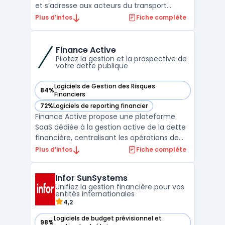
et s’adresse aux acteurs du transport
international. Dans un contexte où la
Plus d’infos
Fiche complète
gestion multi-sites, le respect des
réglementations et le suivi des expéditions
exigent une coordination, CargoWise relie
Finance Active
les différents do ...
Pilotez la gestion et la prospective de
votre dette publique
Logiciels de Gestion des Risques
84%
— voir Finance Active dans cette catégorie
Financiers
72%
Logiciels de reporting financier
— voir Finance Active dans cette catégorie
Finance Active propose une plateforme
SaaS dédiée à la gestion active de la dette
financière, centralisant les opérations de
suivi, d’analyse et de valorisation pour les
Plus d’infos
Fiche complète
collectivités locales, entreprises et
institutions financières. La problématique
Infor SunSystems
métier principale vise la sécurisation de la
Unifiez la gestion financière pour vos
gest ...
entités internationales
4,2
Logiciels de budget prévisionnel et
98%