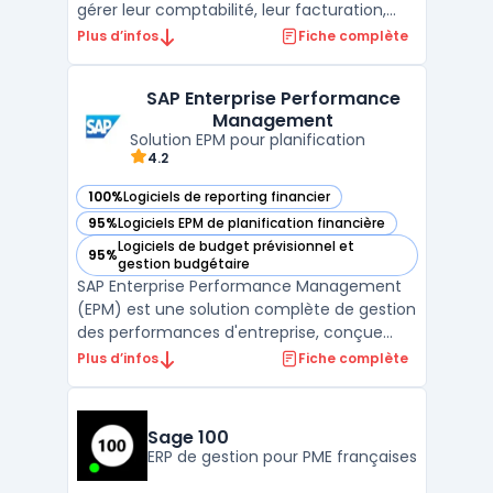
gérer leur comptabilité, leur facturation,
leur gestion de stock, leur reporting
Plus d’infos
Fiche complète
financier et bien plus encore. Avec Zoho
Books, les entreprises peuvent automatiser
SAP Enterprise Performance
leurs tâches administratives et financières,
Management
comme l' ...
Solution EPM pour planification
4.2
100%
Logiciels de reporting financier
— voir SAP Enterprise Performance Management dans cette
95%
Logiciels EPM de planification financière
— voir SAP Enterprise Performance Management dans cette
Logiciels de budget prévisionnel et
95%
— voir SAP Enterprise Performance Management dans cette
gestion budgétaire
SAP Enterprise Performance Management
(EPM) est une solution complète de gestion
des performances d'entreprise, conçue
pour aider les organisations à améliorer leur
Plus d’infos
Fiche complète
planification, leur budgétisation et leur
reporting financiers. Cette plateforme
intègre des outils d'analyse avancée, de
Sage 100
modélisation ...
ERP de gestion pour PME françaises