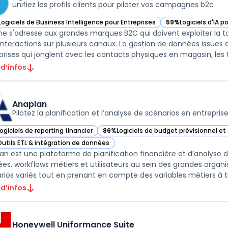
unifiez les profils clients pour piloter vos campagnes b2c
Logiciels de Business Intelligence pour Entreprises
59%
Logiciels d'IA p
ir AgilOne dans cette catégorie
— voir AgilOne dans
ne s'adresse aux grandes marques B2C qui doivent exploiter la tot
 interactions sur plusieurs canaux. La gestion de données issues 
prises qui jonglent avec les contacts physiques en magasin, les tr
 d’infos
Anaplan
Pilotez la planification et l’analyse de scénarios en entrepris
ogiciels de reporting financier
86%
Logiciels de budget prévisionnel e
ir Anaplan dans cette catégorie
— voir Anaplan dans cette catégorie
Outils ETL & intégration de données
ir Anaplan dans cette catégorie
an est une plateforme de planification financière et d’analyse
es, workflows métiers et utilisateurs au sein des grandes organis
 d’infos
Honeywell Uniformance Suite