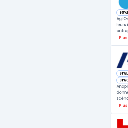
90%
— vo
AgilO
leurs
entre
Plus
91%
L
— vo
81%
— vo
Anapl
donné
Plus