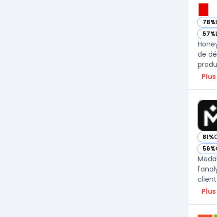
78%
— vo
57%
— vo
Honey
de déc
produ
Plus
81%
— vo
56%
— vo
Medal
l'ana
client
Plus