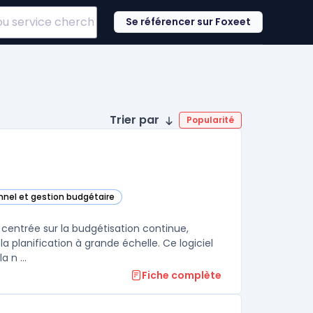
Se référencer sur Foxeet
Trier par
Popularité
onnel et gestion budgétaire
ay Adaptive Planning) dans cette catégorie
 centrée sur la budgétisation continue,
a planification à grande échelle. Ce logiciel
 n ...
Fiche complète