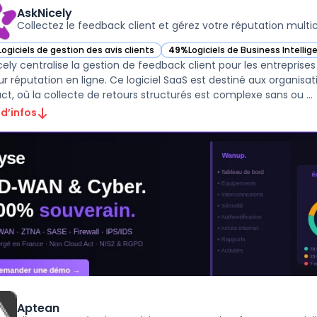
AskNicely
Collectez le feedback client et gérez votre réputation multi
Logiciels de gestion des avis clients
49%
Logiciels de Business Intellig
ir AskNicely dans cette catégorie
— voir AskNicely dans cette catég
cely centralise la gestion de feedback client pour les entreprises
eur réputation en ligne. Ce logiciel SaaS est destiné aux organi
ct, où la collecte de retours structurés est complexe sans ou ...
 d’infos
Aptean