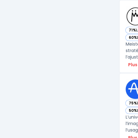
71%
— vo
60%
— vo
Meist
strat
l’aju
Plus
75%
— vo
50%
— vo
L’uni
l’ima
l’usa
Plus