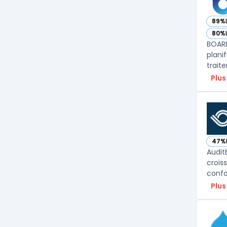
89%
— vo
80%
— vo
BOARD
plani
Plus
47%
— vo
Audit
crois
confo
Plus