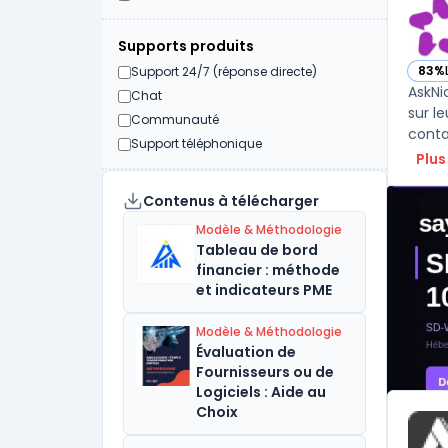
Supports produits
83%
Support 24/7 (réponse directe)
— vo
AskNi
Chat
sur l
Communauté
conta
Support téléphonique
Plus
Contenus à télécharger
Modèle & Méthodologie
Tableau de bord
financier : méthode
et indicateurs PME
Modèle & Méthodologie
Évaluation de
Fournisseurs ou de
Logiciels : Aide au
Choix