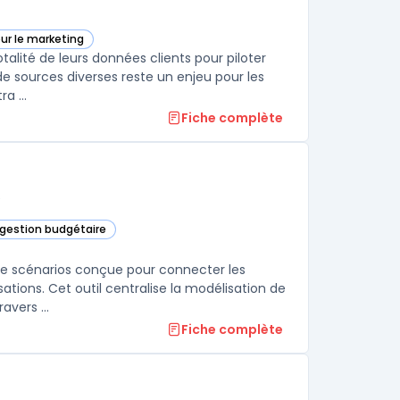
our le marketing
 cette catégorie
alité de leurs données clients pour piloter
de sources diverses reste un enjeu pour les
a ...
Fiche complète
e
t gestion budgétaire
 de scénarios conçue pour connecter les
ations. Cet outil centralise la modélisation de
scénarios variés tout en prenant en compte des variables métiers à travers ...
Fiche complète