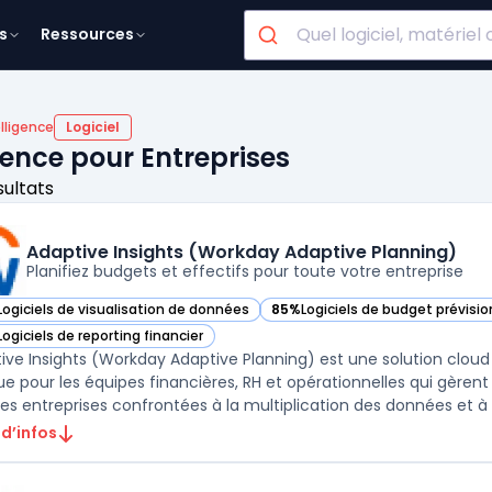
s
Ressources
lligence
Logiciel
igence pour Entreprises
sultats
Adaptive Insights (Workday Adaptive Planning)
Planifiez budgets et effectifs pour toute votre entreprise
Logiciels de visualisation de données
85%
Logiciels de budget prévisi
ir Adaptive Insights (Workday Adaptive Planning) dans cette catégorie
— voir Adaptive Insights (Workd
Logiciels de reporting financier
ir Adaptive Insights (Workday Adaptive Planning) dans cette catégorie
ive Insights (Workday Adaptive Planning) est une solution cloud
e pour les équipes financières, RH et opérationnelles qui gèrent l
les entreprises confrontées à la multiplication des données et à la
 d’infos