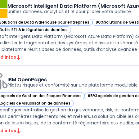
Microsoft Intelligent Data Platform (Microsoft Azu
Unifiez données, analytics et IA pour piloter votre activité
Solutions de Data Warehouse pour entreprises
80%
Solutions de Gest
ir Microsoft Intelligent Data Platform (Microsoft Azure Data Platform) d
— voir Microsoft Intel
Outils ETL & intégration de données
ir Microsoft Intelligent Data Platform (Microsoft Azure Data Platform) d
soft Intelligent Data Platform (Microsoft Azure Data Platform) ce
de limiter la fragmentation des systèmes et d’assurer la sécurité
 d’infos
IBM OpenPages
Pilotez risques et conformité sur une plateforme modulable
Logiciels de Gestion des Risques Financiers
65%
Logiciels de gestion d
ir IBM OpenPages dans cette catégorie
— voir IBM OpenPages dans
Logiciels de visualisation de données
ir IBM OpenPages dans cette catégorie
penPages centralise la gestion du gouvernance, risk, et conform
eurs périmètres réglementaires et métiers. La solution cible les or
on de leurs risques, de la conformité réglementaire aux audits, en
 d’infos