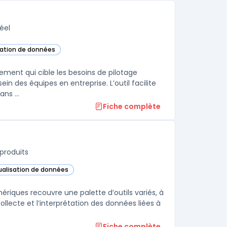
éel
isation de données
 cette catégorie
ement qui cible les besoins de pilotage
in des équipes en entreprise. L’outil facilite
ns ...
Fiche complète
produits
sualisation de données
ns cette catégorie
riques recouvre une palette d’outils variés, à
llecte et l’interprétation des données liées à
Fiche complète