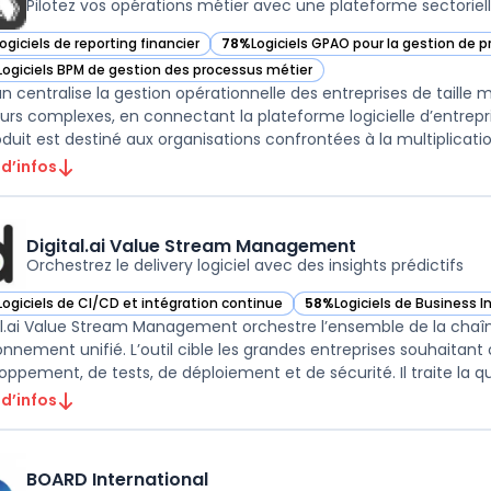
Pilotez vos opérations métier avec une plateforme sectoriell
ogiciels de reporting financier
78%
Logiciels GPAO pour la gestion de 
ir Aptean dans cette catégorie
— voir Aptean dans cette catégorie
Logiciels BPM de gestion des processus métier
ir Aptean dans cette catégorie
n centralise la gestion opérationnelle des entreprises de taille
urs complexes, en connectant la plateforme logicielle d’entrepri
oduit est destiné aux organisations confrontées à la multiplication
 d’infos
Digital.ai Value Stream Management
Orchestrez le delivery logiciel avec des insights prédictifs
Logiciels de CI/CD et intégration continue
58%
Logiciels de Business I
ir Digital.ai Value Stream Management dans cette catégorie
— voir Digital.ai Value St
al.ai Value Stream Management orchestre l’ensemble de la chaîn
onnement unifié. L’outil cible les grandes entreprises souhaitant o
oppement, de tests, de déploiement et de sécurité. Il traite la que
 d’infos
BOARD International