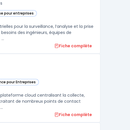
fs
e pour entreprises
ite dans cette catégorie
lles pour la surveillance, l’analyse et la prise
les besoins des ingénieurs, équipes de
..
Fiche complète
ence pour Entreprises
ie
 plateforme cloud centralisant la collecte,
ns traitant de nombreux points de contact
..
Fiche complète