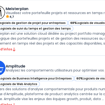
Meisterplan
Visualisez votre portefeuille projets et ressources en temps r
4,7
Logiciels de gestion de projet pour entreprises
68%
Logiciels de visual
ir Meisterplan dans cette catégorie
— voir Meisterplan dans
Logiciels de suivi du temps et gestion des temps
ir Meisterplan dans cette catégorie
erplan est une solution cloud dédiée au project portfolio manag
égique des portefeuilles projets et de gestion des ressources au se
stement en temps réel des projets et des capacités disponibles, sa
 d’infos
Amplitude
Analysez les comportements utilisateurs pour optimiser vos 
Logiciels de Business Intelligence pour Entreprises
60%
Logiciels de vi
ir Amplitude dans cette catégorie
— voir Amplitude da
Logiciels de Web Analytics
ir Amplitude dans cette catégorie
vers des solutions d’analyse comportementale pour produits numé
ge d’Amplitude, plateforme de product analytics centrée sur la co
ge. Amplitude vise les enjeux des équipes growth, produit, data ...
 d’infos