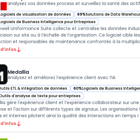
analysez vos données process et surveillez la santé des acti
Logiciels de visualisation de données
69%
Solutions de Data Warehous
ir Honeywell Uniformance Suite dans cette catégorie
— voir Honeywell Uniformance Su
Logiciels de Business Intelligence pour Entreprises
ir Honeywell Uniformance Suite dans cette catégorie
well Uniformance Suite collecte et centralise les données industrie
ision sur site ou à l’échelle de l’organisation. Ce logiciel cible 
ction et responsables de maintenance confrontés à la multiplic .
 d’infos
Medallia
Analysez et améliorez l’expérience client avec l’IA
Outils ETL & intégration de données
60%
Logiciels de Business Intellig
ir Medallia dans cette catégorie
— voir Medallia dans cette catégor
Outils d'analyse de texte pour entreprises
ir Medallia dans cette catégorie
lia gère l’expérience client et l’expérience collaborateur sur une
lyse et l'action sur différents types de signaux. Les organisatio
s et internes pilotent ainsi la qualité des interactions en temps r .
 d’infos