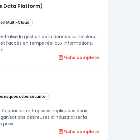
re Data Platform)
ion Multi-Cloud
ans cette catégorie
ligent Data Platform (Microsoft Azure Data Platform) dans cette catégori
ans cette catégorie
ntralise la gestion de la donnée sur le cloud
 et l’accès en temps réel aux informations.
Cette plateforme réunit bases de données, outils d’analyse avancée et ...
Fiche complète
es risques cybersécurité
 cette catégorie
ité pour les entreprises impliquées dans
ganisations désireuses d’industrialiser la
 pass ...
Fiche complète