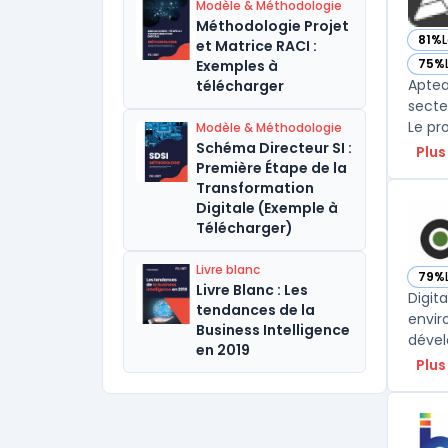
Modèle & Méthodologie
Méthodologie Projet
81%
L
et Matrice RACI :
— vo
75%
Exemples à
— vo
Aptea
télécharger
secte
Le pr
Modèle & Méthodologie
Schéma Directeur SI :
Plus
Première Étape de la
Transformation
Digitale (Exemple à
Télécharger)
Livre blanc
79%
— vo
Livre Blanc : Les
Digit
tendances de la
envir
Business Intelligence
dével
en 2019
Plus