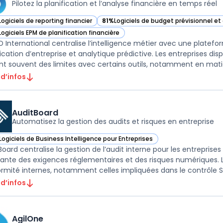
Pilotez la planification et l’analyse financière en temps réel
Logiciels de reporting financier
81%
Logiciels de budget prévisionnel e
ir BOARD International dans cette catégorie
— voir BOARD International dans cette 
Logiciels EPM de planification financière
ir BOARD International dans cette catégorie
 International centralise l’intelligence métier avec une platefor
fication d’entreprise et analytique prédictive. Les entreprises 
 d’infos
AuditBoard
Automatisez la gestion des audits et risques en entreprise
Logiciels de Business Intelligence pour Entreprises
ir AuditBoard dans cette catégorie
Board centralise la gestion de l’audit interne pour les entreprise
sante des exigences réglementaires et des risques numériques. Le 
rmité internes, notamment celles impliquées dans le contrôle SOX
 d’infos
AgilOne