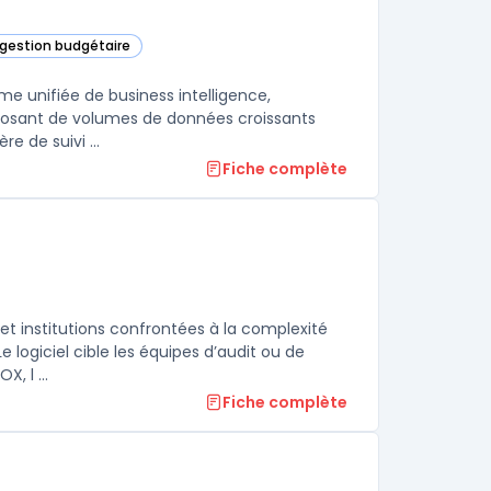
t gestion budgétaire
catégorie
me unifiée de business intelligence,
disposant de volumes de données croissants
traitent souvent des limites avec certains outils, notamment en matière de suivi ...
Fiche complète
s et institutions confrontées à la complexité
logiciel cible les équipes d’audit ou de
, l ...
Fiche complète