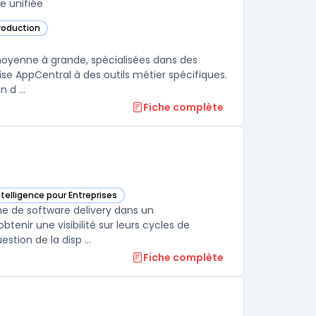
e unifiée
production
 moyenne à grande, spécialisées dans des
se AppCentral à des outils métier spécifiques.
 d ...
Fiche complète
ntelligence pour Entreprises
ream Management dans cette catégorie
e de software delivery dans un
btenir une visibilité sur leurs cycles de
stion de la disp ...
Fiche complète