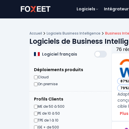
Logiciels
Intégrateur
Accueil
Logiciels Business Intelligence
Business Inte
Logiciels de Business Intell
76 ré
Logiciel français
Déploiements produits
Cloud
87%
— vo
On premise
79%
— vo
Adapt
Profils Clients
conçu
cible 
ME de 50 à 500
Plus
PE de 10 à 50
TPE de 1 à 10
GE + de 500