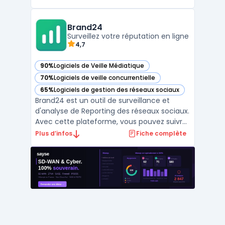
ligne. Les entreprises du retail et des
services traitent plusieurs milliers de
mentions par semaine et ajustent leur suivi
Brand24
en ...
Surveillez votre réputation en ligne
4,7
90%
Logiciels de Veille Médiatique
— voir Brand24 dans cette catégorie
70%
Logiciels de veille concurrentielle
— voir Brand24 dans cette catégorie
65%
Logiciels de gestion des réseaux sociaux
— voir Brand24 dans cette catégorie
Brand24 est un outil de surveillance et
d'analyse de Reporting des réseaux sociaux.
Avec cette plateforme, vous pouvez suivre
votre présence sur les réseaux sociaux, les
Plus d’infos
Fiche complète
marques concurrentes et les hashtags liés
à votre entreprise. Vous recevrez des
alertes en temps réel pour pouvoir prendre
des déc ...