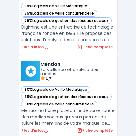
95%
Logiciels de Veille Médiatique
— voir Digimind dans cette catégorie
95%
Logiciels de veille concurrentielle
— voir Digimind dans cette catégorie
75%
Logiciels de gestion des réseaux sociaux
— voir Digimind dans cette catégorie
Digimind est une entreprise de technologie
française fondée en 1998. Elle propose des
solutions d'analyse des réseaux sociaux et
de veille stratégique pour les entreprises et
Plus d’infos
Fiche complète
organisations. Les clients de Digimind ont
accès à des outils de monitoring, d'analyse
Mention
et d'alertes en temps réel qui leur pe ...
Surveillance et analyse des
médias
4,7
90%
Logiciels de Veille Médiatique
— voir Mention dans cette catégorie
85%
Logiciels de gestion des réseaux sociaux
— voir Mention dans cette catégorie
60%
Logiciels de veille concurrentielle
— voir Mention dans cette catégorie
Mention est une plateforme de surveillance
des médias sociaux qui vous permet de
suivre les mentions de votre marque, de
surveiller la concurrence et de mesurer
Plus d’infos
Fiche complète