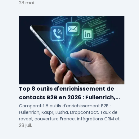
votre solution de lead generation B2B en PME et
28 mai
ETI.
Top 8 outils d'enrichissement de
contacts B2B en 2026 : Fullenrich,
Kaspr, Lusha...
Comparatif 8 outils d'enrichissement B2B :
Fullenrich, Kaspr, Lusha, Dropcontact. Taux de
reveal, couverture France, intégrations CRM et
tarifs testés pour SDR et commerciaux PME/ETI.
28 juil.