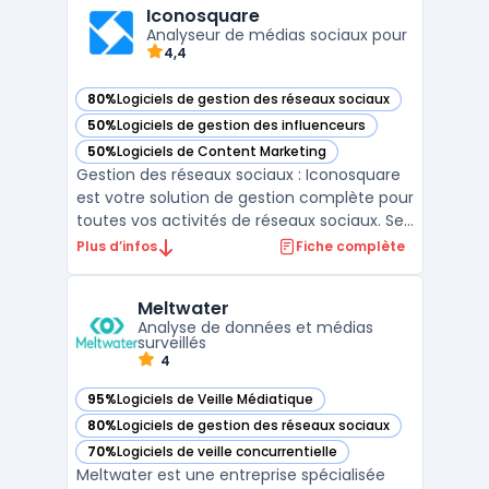
sociaux, y compris les blogs, les forums, ...
Iconosquare
Analyseur de médias sociaux pour
4,4
80%
Logiciels de gestion des réseaux sociaux
— voir Iconosquare dans cette catégorie
50%
Logiciels de gestion des influenceurs
— voir Iconosquare dans cette catégorie
50%
Logiciels de Content Marketing
— voir Iconosquare dans cette catégorie
Gestion des réseaux sociaux : Iconosquare
est votre solution de gestion complète pour
toutes vos activités de réseaux sociaux. Ses
fonctionnalités et tableaux de bord en
Plus d’infos
Fiche complète
temps réel vous permettent de gérer
efficacement vos comptes et campagnes,
Meltwater
en obtenant des résultats mesurables et
Analyse de données et médias
une croissance ...
surveillés
4
95%
Logiciels de Veille Médiatique
— voir Meltwater dans cette catégorie
80%
Logiciels de gestion des réseaux sociaux
— voir Meltwater dans cette catégorie
70%
Logiciels de veille concurrentielle
— voir Meltwater dans cette catégorie
Meltwater est une entreprise spécialisée