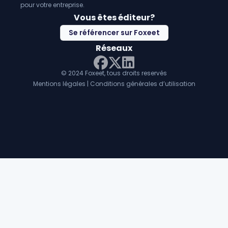
pour votre entreprise.
Vous êtes éditeur?
Se référencer sur Foxeet
Réseaux
© 2024 Foxeet, tous droits reservés
LinkedIn
Facebook
Twitter X
Mentions légales
|
Conditions générales d’utilisation