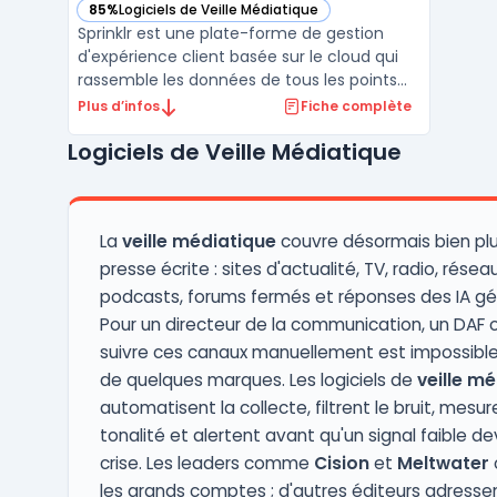
85%
Logiciels de Veille Médiatique
— voir Sprinklr dans cette catégorie
Sprinklr est une plate-forme de gestion
d'expérience client basée sur le cloud qui
rassemble les données de tous les points
de contact du client. Elle comprend des
Plus d’infos
Fiche complète
outils de Marketing automation, de
Logiciels de Veille Médiatique
publicité, de social media et d'analyse de
données pour offrir une vue d'ensemble de
l'expérience cli ...
La
veille médiatique
couvre désormais bien plu
presse écrite : sites d'actualité, TV, radio, résea
podcasts, forums fermés et réponses des IA gé
Pour un directeur de la communication, un DAF o
suivre ces canaux manuellement est impossibl
de quelques marques. Les logiciels de
veille m
automatisent la collecte, filtrent le bruit, mesur
tonalité et alertent avant qu'un signal faible d
crise. Les leaders comme
Cision
et
Meltwater
o
les grands comptes ; d'autres éditeurs adresse