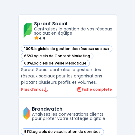
Sprout Social
Centralisez la gestion de vos réseaux
sociaux en équipe
4,4
100%
Logiciels de gestion des réseaux sociaux
— voir Sprout Social dans cette catégorie
65%
Logiciels de Content Marketing
— voir Sprout Social dans cette catégorie
60%
Logiciels de Veille Médiatique
— voir Sprout Social dans cette catégorie
Sprout Social centralise la gestion des
réseaux sociaux pour les organisations
pilotant plusieurs profils et volumes
importants d’interactions. Ce logiciel cloud
Plus d’infos
Fiche complète
cible les équipes devant organiser leur
stratégie social media sur différents
canaux, automatiser une partie du travail
Brandwatch
éditorial et suivr ...
Analysez les conversations clients
pour piloter votre stratégie digitale
91%
Logiciels de visualisation de données
— voir Brandwatch dans cette catégorie