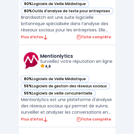
90%
Logiciels de Veille Médiatique
— voir Brandwatch dans cette catégorie
80%
Outils d'analyse de texte pour entreprises
— voir Brandwatch dans cette catégorie
Brandwatch est une suite logicielle
britannique spécialisée dans l’analyse des
réseaux sociaux pour les entreprises. Elle
permet la collecte, l’analyse et l’utilisation
Plus d’infos
Fiche complète
des conversations issues de diverses
sources en ligne. Cet outil vise les
organisations gérant de grands volumes de
Mentionlytics
mentions sur le ...
Surveillez votre réputation en ligne
4,8
80%
Logiciels de Veille Médiatique
— voir Mentionlytics dans cette catégorie
55%
Logiciels de gestion des réseaux sociaux
— voir Mentionlytics dans cette catégorie
55%
Logiciels de veille concurrentielle
— voir Mentionlytics dans cette catégorie
Mentionlytics est une plateforme d'analyse
des réseaux sociaux qui permet de suivre,
surveiller et analyser les conversations en
ligne sur votre marque, votre industrie et
Plus d’infos
Fiche complète
vos concurrents. Avec Mentionlytics, vous
pouvez surveiller tous les canaux de médias