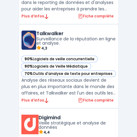
dans le reporting de données et d'analyses
pour aider les entreprises à prendre les
bonnes décisions en se basant sur des
Plus d’infos
Fiche complète
informations fiables et pertinentes. Grâce à
sa technologie de pointe, Meltwater est
Talkwalker
capable de collecter des données
Surveillance de la réputation en ligne
provenant de nombre ...
et analyse.
4,3
90%
Logiciels de veille concurrentielle
— voir Talkwalker dans cette catégorie
90%
Logiciels de Veille Médiatique
— voir Talkwalker dans cette catégorie
70%
Outils d'analyse de texte pour entreprises
— voir Talkwalker dans cette catégorie
Analyse des réseaux sociaux devient de
plus en plus importante dans le monde des
affaires, et Talkwalker est l'un des outils les
plus performants pour aider les marques à
Plus d’infos
Fiche complète
réaliser cette tâche. Avec un large éventail
de fonctionnalités et une interface
Digimind
utilisateur conviviale, Talkwalker permet aux
Veille stratégique et analyse de
ut ...
données
4,4