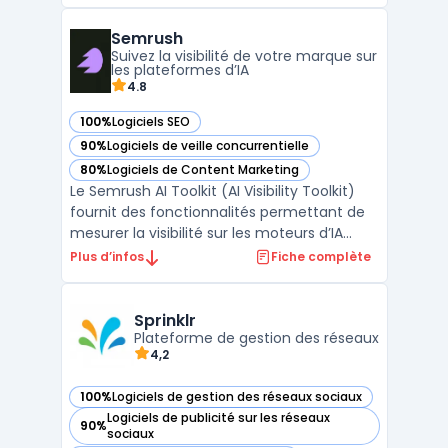
l'impact de votre marketing sur les réseaux
sociaux. Avec des fonctionnalités telles que
Semrush
l'analyse des réseaux sociaux, la mesure
Suivez la visibilité de votre marque sur
des senti ...
les plateformes d’IA
4.8
100%
Logiciels SEO
— voir Semrush dans cette catégorie
90%
Logiciels de veille concurrentielle
— voir Semrush dans cette catégorie
80%
Logiciels de Content Marketing
— voir Semrush dans cette catégorie
Le Semrush AI Toolkit (AI Visibility Toolkit)
fournit des fonctionnalités permettant de
mesurer la visibilité sur les moteurs d’IA
générative tels que ChatGPT ou Google
Plus d’infos
Fiche complète
Gemini. Un nombre croissant de recherches
sont réalisées via des réponses générées
par IA, modifiant les méthodes courantes
Sprinklr
d’analy ...
Plateforme de gestion des réseaux
4,2
100%
Logiciels de gestion des réseaux sociaux
— voir Sprinklr dans cette catégorie
Logiciels de publicité sur les réseaux
90%
— voir Sprinklr dans cette catégorie
sociaux