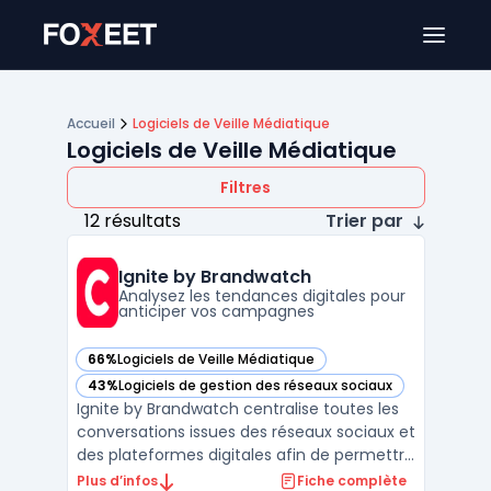
Ouver
Accueil
Logiciels de Veille Médiatique
Logiciels de Veille Médiatique
Filtres
12 résultats
Trier par
Ignite by Brandwatch
Analysez les tendances digitales pour
anticiper vos campagnes
66%
Logiciels de Veille Médiatique
— voir Ignite by Brandwatch dans cette catégorie
43%
Logiciels de gestion des réseaux sociaux
— voir Ignite by Brandwatch dans cette catégorie
Ignite by Brandwatch centralise toutes les
conversations issues des réseaux sociaux et
des plateformes digitales afin de permettre
un suivi en temps réel de la réputation en
Plus d’infos
Fiche complète