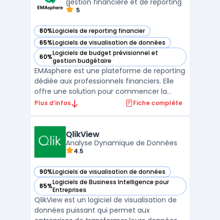
pour aider à identifier rapid ...
gestion financière et de reporting
5
80%
Logiciels de reporting financier
— voir EMAsphere dans cette catégorie
65%
Logiciels de visualisation de données
— voir EMAsphere dans cette catégorie
Logiciels de budget prévisionnel et
60%
— voir EMAsphere dans cette catégorie
gestion budgétaire
EMAsphere est une plateforme de reporting
dédiée aux professionnels financiers. Elle
offre une solution pour commencer la
journée avec des reportings à jour,
Plus d’infos
Fiche complète
permettant ainsi aux financiers de gagner
du temps et de mettre en avant leur valeur
ajoutée. La plateforme est conçue pour
QlikView
être simple et eff ...
Analyse Dynamique de Données
4.5
90%
Logiciels de visualisation de données
— voir QlikView dans cette catégorie
Logiciels de Business Intelligence pour
85%
— voir QlikView dans cette catégorie
Entreprises
QlikView est un logiciel de visualisation de
données puissant qui permet aux