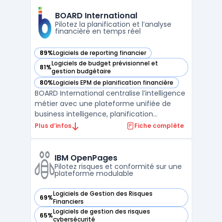
centralise la modélisation de scénarios
variés tout en prenant en compte des
BOARD International
variables métiers à travers ...
Pilotez la planification et l’analyse
financière en temps réel
89%
Logiciels de reporting financier
— voir BOARD International dans cette catégorie
Logiciels de budget prévisionnel et
81%
— voir BOARD International dans cette catégorie
gestion budgétaire
80%
Logiciels EPM de planification financière
— voir BOARD International dans cette catégorie
BOARD International centralise l’intelligence
métier avec une plateforme unifiée de
business intelligence, planification
d’entreprise et analytique prédictive. Les
Plus d’infos
Fiche complète
entreprises disposant de volumes de
données croissants traitent souvent des
limites avec certains outils, notamment en
IBM OpenPages
matière de suivi ...
Pilotez risques et conformité sur une
plateforme modulable
Logiciels de Gestion des Risques
69%
— voir IBM OpenPages dans cette catégorie
Financiers
Logiciels de gestion des risques
65%
— voir IBM OpenPages dans cette catégorie
cybersécurité