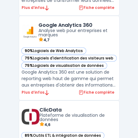
entreprises de transformer leurs données
brutes en insights significatifs. Grâce à une
Plus d’infos
Fiche complète
interface intuitive, QlikView offre des
capacités d'analyse de données avancées
Google Analytics 360
et permet aux utilisateurs de créer des
Analyse web pour entreprises et
visualisations i ...
marques
4,7
90%
Logiciels de Web Analytics
— voir Google Analytics 360 dans cette catégorie
75%
Logiciels d'identification des visiteurs web
— voir Google Analytics 360 dans cette catégorie
75%
Logiciels de visualisation de données
— voir Google Analytics 360 dans cette catégorie
Google Analytics 360 est une solution de
reporting web haut de gamme qui permet
aux entreprises d'obtenir des informations
approfondies sur leur audience. Grâce à ses
Plus d’infos
Fiche complète
fonctionnalités d'analyse de données
avancées, les spécialistes du marketing
ClicData
peuvent comprendre les comportements
Plateforme de visualisation de
des utilisateurs, i ...
données
4,6
85%
Outils ETL & intégration de données
— voir ClicData dans cette catégorie