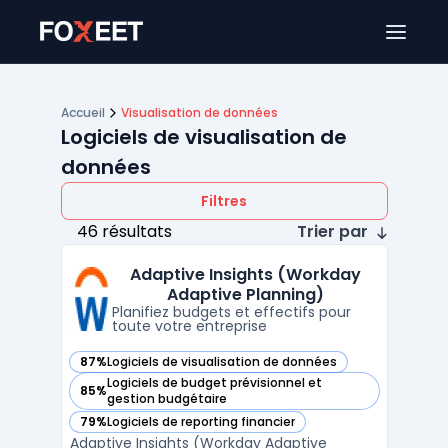
Ouver
Accueil
Visualisation de données
Logiciels de visualisation de
données
Filtres
46 résultats
Trier par
Adaptive Insights (Workday
Adaptive Planning)
Planifiez budgets et effectifs pour
toute votre entreprise
87%
Logiciels de visualisation de données
— voir Adaptive Insights (Workday Adaptive Planning) dans
Logiciels de budget prévisionnel et
85%
— voir Adaptive Insights (Workday Adaptive Planning) dans
gestion budgétaire
79%
Logiciels de reporting financier
— voir Adaptive Insights (Workday Adaptive Planning) dans
Adaptive Insights (Workday Adaptive