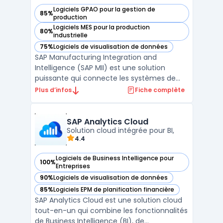
Logiciels GPAO pour la gestion de
85%
— voir SAP MII dans cette catégorie
production
Logiciels MES pour la production
80%
— voir SAP MII dans cette catégorie
industrielle
75%
Logiciels de visualisation de données
— voir SAP MII dans cette catégorie
SAP Manufacturing Integration and
Intelligence (SAP MII) est une solution
puissante qui connecte les systèmes de
production aux opérations commerciales
Plus d’infos
Fiche complète
pour améliorer la visibilité et l’efficacité des
processus de fabrication. Cette plateforme
permet une intégration verticale des
SAP Analytics Cloud
données, reliant le ...
Solution cloud intégrée pour BI,
4.4
Logiciels de Business Intelligence pour
100%
— voir SAP Analytics Cloud dans cette catégorie
Entreprises
90%
Logiciels de visualisation de données
— voir SAP Analytics Cloud dans cette catégorie
85%
Logiciels EPM de planification financière
— voir SAP Analytics Cloud dans cette catégorie
SAP Analytics Cloud est une solution cloud
tout-en-un qui combine les fonctionnalités
de Business Intelligence (BI), de