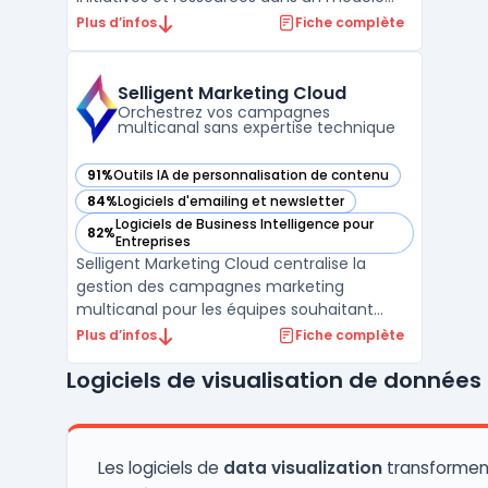
unifié. La plateforme cible la gestion de
Plus d’infos
Fiche complète
portefeuille au sein des grandes entreprises,
avec un usage marqué chez les
départements de transformation et les
Selligent Marketing Cloud
directions financiè ...
Orchestrez vos campagnes
multicanal sans expertise technique
91%
Outils IA de personnalisation de contenu
— voir Selligent Marketing Cloud dans cette catégorie
84%
Logiciels d'emailing et newsletter
— voir Selligent Marketing Cloud dans cette catégorie
Logiciels de Business Intelligence pour
82%
— voir Selligent Marketing Cloud dans cette catégorie
Entreprises
Selligent Marketing Cloud centralise la
gestion des campagnes marketing
multicanal pour les équipes souhaitant
automatiser la personnalisation à grande
Plus d’infos
Fiche complète
échelle. De nombreuses entreprises
Logiciels de visualisation de données
rencontrent encore des freins techniques
lorsqu’il s’agit de coordonner emails, SMS,
messages mobiles et web tout ...
Les logiciels de
data visualization
transforment