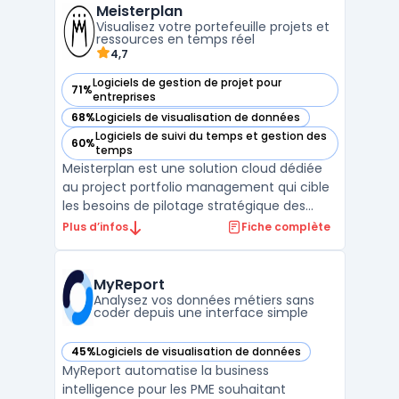
Meisterplan
maintenance confrontés à la multiplic ...
Visualisez votre portefeuille projets et
ressources en temps réel
4,7
Logiciels de gestion de projet pour
71%
— voir Meisterplan dans cette catégorie
entreprises
68%
Logiciels de visualisation de données
— voir Meisterplan dans cette catégorie
Logiciels de suivi du temps et gestion des
60%
— voir Meisterplan dans cette catégorie
temps
Meisterplan est une solution cloud dédiée
au project portfolio management qui cible
les besoins de pilotage stratégique des
portefeuilles projets et de gestion des
Plus d’infos
Fiche complète
ressources au sein des équipes en
entreprise. L’outil facilite l’ajustement en
temps réel des projets et des capacités
MyReport
disponibles, sans ...
Analysez vos données métiers sans
coder depuis une interface simple
45%
Logiciels de visualisation de données
— voir MyReport dans cette catégorie
MyReport automatise la business
intelligence pour les PME souhaitant