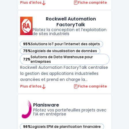
de développement logiciel. Cet outil cible
Plus d’infos
Fiche complète
les entreprises souhaitant aligner équipes
techniques et métiers sur des objectifs
Rockwell Automation
communs pour organiser la livraison
FactoryTalk
logicielle. Avec ce logi ...
Pilotez la conception et l’exploitation
de sites industriels
95%
Solutions IoT pour l'internet des objets
— voir Rockwell Automation FactoryTalk dans cette catégor
75%
Logiciels de visualisation de données
— voir Rockwell Automation FactoryTalk dans cette catégor
Solutions de Data Warehouse pour
72%
— voir Rockwell Automation FactoryTalk dans cette catégor
entreprises
Rockwell Automation FactoryTalk centralise
la gestion des applications industrielles
avancées et prend en charge la
digitalisation industrielle de la conception à
Plus d’infos
Fiche complète
la maintenance, jusqu’à l’analytics et l’IIoT.
Ce logiciel cible les architectes
d’automatisation industrielle, les équipes
Planisware
d’opérations ...
Pilotez vos portefeuilles projets avec
l’IA en entreprise
96%
Logiciels EPM de planification financière
— voir Planisware dans cette catégorie