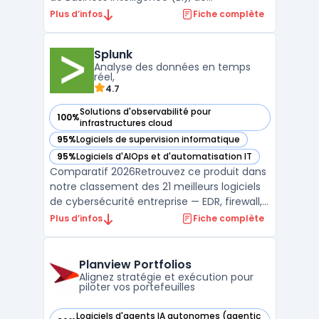
planification intégrée, et d’analytique
Plus d’infos
Fiche complète
prédictive. Conçu pour offrir une vision
centralisée des données, cet outil permet
Splunk
aux entreprises d’optimiser leurs processus
Analyse des données en temps
de décision e ...
réel,
4.7
Solutions d'observabilité pour
100%
— voir Splunk dans cette catégorie
infrastructures cloud
95%
Logiciels de supervision informatique
— voir Splunk dans cette catégorie
95%
Logiciels d'AIOps et d'automatisation IT
— voir Splunk dans cette catégorie
Comparatif 2026Retrouvez ce produit dans
notre classement des 21 meilleurs logiciels
de cybersécurité entreprise — EDR, firewall,
SIEM, XDR. ...
Plus d’infos
Fiche complète
Planview Portfolios
Alignez stratégie et exécution pour
piloter vos portefeuilles
Logiciels d'agents IA autonomes (agentic