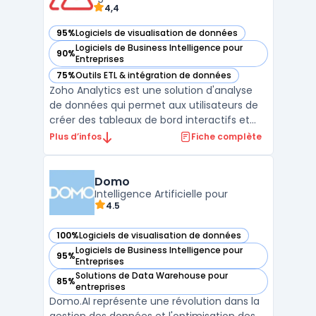
4,4
95%
Logiciels de visualisation de données
— voir Zoho Analytics dans cette catégorie
Logiciels de Business Intelligence pour
90%
— voir Zoho Analytics dans cette catégorie
Entreprises
75%
Outils ETL & intégration de données
— voir Zoho Analytics dans cette catégorie
Zoho Analytics est une solution d'analyse
de données qui permet aux utilisateurs de
créer des tableaux de bord interactifs et
des reporting financiers. Elle permet
Plus d’infos
Fiche complète
également de connecter des données
provenant de sources diverses telles que
des fichiers Excel, des bases de données ou
Domo
des applications ...
Intelligence Artificielle pour
4.5
100%
Logiciels de visualisation de données
— voir Domo dans cette catégorie
Logiciels de Business Intelligence pour
95%
— voir Domo dans cette catégorie
Entreprises
Solutions de Data Warehouse pour
85%
— voir Domo dans cette catégorie
entreprises
Domo.AI représente une révolution dans la