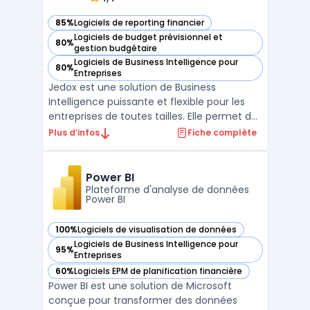
85%
Logiciels de reporting financier
— voir Jedox dans cette catégorie
Logiciels de budget prévisionnel et
80%
— voir Jedox dans cette catégorie
gestion budgétaire
Logiciels de Business Intelligence pour
80%
— voir Jedox dans cette catégorie
Entreprises
Jedox est une solution de Business
Intelligence puissante et flexible pour les
entreprises de toutes tailles. Elle permet de
rassembler toutes les données d'une
Plus d’infos
Fiche complète
entreprise dans un seul endroit, de créer
des modèles de planification et de gestion
de performance, et de générer des
Power BI
reporting financier ...
Plateforme d'analyse de données
Power BI
100%
Logiciels de visualisation de données
— voir Power BI dans cette catégorie
Logiciels de Business Intelligence pour
95%
— voir Power BI dans cette catégorie
Entreprises
60%
Logiciels EPM de planification financière
— voir Power BI dans cette catégorie
Power BI est une solution de Microsoft
conçue pour transformer des données