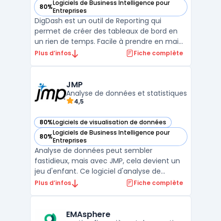
Logiciels de Business Intelligence pour
80%
— voir DigDash dans cette catégorie
Entreprises
DigDash est un outil de Reporting qui
permet de créer des tableaux de bord en
un rien de temps. Facile à prendre en main,
il permet de suivre en temps réel
Plus d’infos
Fiche complète
l'ensemble des indicateurs clés de votre
entreprise. Avec DigDash, vous pouvez
utiliser des widgets pour ajouter des
JMP
visualisations dans vos tab ...
Analyse de données et statistiques
4,5
80%
Logiciels de visualisation de données
— voir JMP dans cette catégorie
Logiciels de Business Intelligence pour
80%
— voir JMP dans cette catégorie
Entreprises
Analyse de données peut sembler
fastidieux, mais avec JMP, cela devient un
jeu d'enfant. Ce logiciel d'analyse de
données dynamique facilite la prise en
Plus d’infos
Fiche complète
main des données les plus complexes. JMP
offre des fonctions de statistiques
avancées et de visualisation des données
EMAsphere