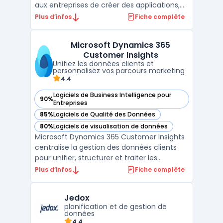
aux entreprises de créer des applications,
d'automatiser des processus, et d'analyser
Plus d’infos
Fiche complète
des données sans avoir besoin de
compétences avancées en
Microsoft Dynamics 365
programmation. Regroupant Power BI,
Customer Insights
Power Apps, Power Automate, et Power Virt
Unifiez les données clients et
...
personnalisez vos parcours marketing
4.4
Logiciels de Business Intelligence pour
90%
— voir Microsoft Dynamics 365 Customer Insights dans cet
Entreprises
85%
Logiciels de Qualité des Données
— voir Microsoft Dynamics 365 Customer Insights dans cet
80%
Logiciels de visualisation de données
— voir Microsoft Dynamics 365 Customer Insights dans cet
Microsoft Dynamics 365 Customer Insights
centralise la gestion des données clients
pour unifier, structurer et traiter les
informations au sein des équipes
Plus d’infos
Fiche complète
marketing, ventes et service. Les
organisations ayant des données réparties
Jedox
constatent des écarts dans le ciblage, la
planification et de gestion de
personnalisation et le sui ...
données
4,4