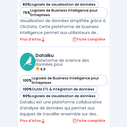
80%
Logiciels de visualisation de données
— voir ClicData dans cette catégorie
Logiciels de Business Intelligence pour
75%
— voir ClicData dans cette catégorie
Entreprises
Visualisation de données simplifiée grâce à
ClicData. Cette plateforme de business
intelligence permet aux utilisateurs de
collecter, analyser et visualiser des données
Plus d’infos
Fiche complète
en un clic. Avec ClicData, vous pouvez
créer des tableaux de bord interactifs
Dataiku
personnalisés pour surveiller vos KPIs en
Plateforme de science des
temps réel. ...
données pour
4,6
Logiciels de Business Intelligence pour
100%
— voir Dataiku dans cette catégorie
Entreprises
100%
Outils ETL & intégration de données
— voir Dataiku dans cette catégorie
90%
Logiciels de visualisation de données
— voir Dataiku dans cette catégorie
Dataiku est une plateforme collaborative
d'analyse de données qui permet aux
équipes de travailler ensemble sur des
projets de données avancés. Avec ses
Plus d’infos
Fiche complète
fonctionnalités intégrées de big data,