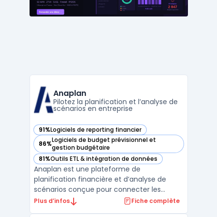
avancée et ...
Anaplan
Pilotez la planification et l’analyse de
scénarios en entreprise
91%
Logiciels de reporting financier
— voir Anaplan dans cette catégorie
Logiciels de budget prévisionnel et
86%
— voir Anaplan dans cette catégorie
gestion budgétaire
81%
Outils ETL & intégration de données
— voir Anaplan dans cette catégorie
Anaplan est une plateforme de
planification financière et d’analyse de
scénarios conçue pour connecter les
données, workflows métiers et utilisateurs
Plus d’infos
Fiche complète
au sein des grandes organisations. Cet outil