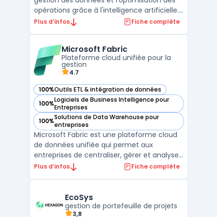
gestion des données et l'optimisation des
opérations grâce à l'intelligence artificielle.
Cette plateforme avancée permet aux
Plus d’infos
Fiche complète
entreprises de toutes tailles d'améliorer
significativement leur efficacité
Microsoft Fabric
opérationnelle et de prendre des décisions
Plateforme cloud unifiée pour la
stratégiques ...
gestion
4.7
100%
Outils ETL & intégration de données
— voir Microsoft Fabric dans cette catégorie
Logiciels de Business Intelligence pour
100%
— voir Microsoft Fabric dans cette catégorie
Entreprises
Solutions de Data Warehouse pour
100%
— voir Microsoft Fabric dans cette catégorie
entreprises
Microsoft Fabric est une plateforme cloud
de données unifiée qui permet aux
entreprises de centraliser, gérer et analyser
leurs données dans un environnement
Plus d’infos
Fiche complète
sécurisé. Elle s'intègre naturellement avec
des outils comme Microsoft 365, Azure et
Power BI pour offrir une solution complète
EcoSys
aux entreprise ...
gestion de portefeuille de projets
3,8