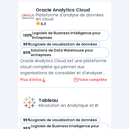
d'apprentissage automatique et de
Oracle Analytics Cloud
gouvernance des données, Dataiku
Plateforme d'analyse de données
simplifie l'ensemble du processus d'analy ...
en cloud
4,3
Logiciels de Business Intelligence pour
100%
— voir Oracle Analytics Cloud dans cette catégorie
Entreprises
95%
Logiciels de visualisation de données
— voir Oracle Analytics Cloud dans cette catégorie
Solutions de Data Warehouse pour
80%
— voir Oracle Analytics Cloud dans cette catégorie
entreprises
Oracle Analytics Cloud est une plateforme
cloud complète qui permet aux
organisations de consolider et d'analyser
des données en temps réel pour prendre
Plus d’infos
Fiche complète
des décisions plus éclairées. Elle offre des
fonctionnalités telles que la visualisation de
données, le reporting financier et les
Tableau
analyses prédict ...
Révolution en Analytique et BI
95%
Logiciels de visualisation de données
— voir Tableau dans cette catégorie
Logiciels de Business Intelligence pour
95%