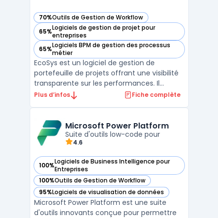
70%
Outils de Gestion de Workflow
— voir EcoSys dans cette catégorie
Logiciels de gestion de projet pour
65%
— voir EcoSys dans cette catégorie
entreprises
Logiciels BPM de gestion des processus
65%
— voir EcoSys dans cette catégorie
métier
EcoSys est un logiciel de gestion de
portefeuille de projets offrant une visibilité
transparente sur les performances. Il
facilite la planification, l'estimation des
Plus d’infos
Fiche complète
coûts, le suivi et l'analyse des données pour
les entreprises de toutes tailles. Grâce à
EcoSys, les organisations peuvent améliorer
Microsoft Power Platform
l ...
Suite d'outils low-code pour
4.6
Logiciels de Business Intelligence pour
100%
— voir Microsoft Power Platform dans cette catégorie
Entreprises
100%
Outils de Gestion de Workflow
— voir Microsoft Power Platform dans cette catégorie
95%
Logiciels de visualisation de données
— voir Microsoft Power Platform dans cette catégorie
Microsoft Power Platform est une suite
d'outils innovants conçue pour permettre