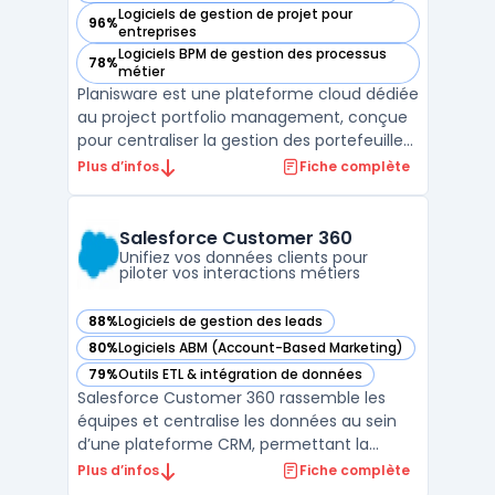
Logiciels de gestion de projet pour
96%
— voir Planisware dans cette catégorie
entreprises
Logiciels BPM de gestion des processus
78%
— voir Planisware dans cette catégorie
métier
Planisware est une plateforme cloud dédiée
au project portfolio management, conçue
pour centraliser la gestion des portefeuilles,
la planification stratégique et l’exécution
Plus d’infos
Fiche complète
opérationnelle dans les grandes entreprises.
Ce logiciel cible les directions PMO, les
responsables de portefeuille IT ou prod ...
Salesforce Customer 360
Unifiez vos données clients pour
piloter vos interactions métiers
88%
Logiciels de gestion des leads
— voir Salesforce Customer 360 dans cette catégorie
80%
Logiciels ABM (Account-Based Marketing)
— voir Salesforce Customer 360 dans cette catégorie
79%
Outils ETL & intégration de données
— voir Salesforce Customer 360 dans cette catégorie
Salesforce Customer 360 rassemble les
équipes et centralise les données au sein
d’une plateforme CRM, permettant la
gestion coordonnée de l’information client
Plus d’infos
Fiche complète
à travers tous les points de contact. Les