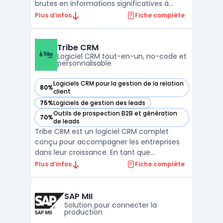
brutes en informations significatives à
travers des visuels interactifs. Cette
Plus d’infos
Fiche complète
plateforme de décisionnel offre une source
unique de vérité, permettant aux
entreprises de découvrir des informations
Tribe CRM
puissantes et de les traduir ...
Logiciel CRM tout-en-un, no-code et
personnalisable
Logiciels CRM pour la gestion de la relation
80%
— voir Tribe CRM dans cette catégorie
client
75%
Logiciels de gestion des leads
— voir Tribe CRM dans cette catégorie
Outils de prospection B2B et génération
70%
— voir Tribe CRM dans cette catégorie
de leads
Tribe CRM est un logiciel CRM complet
conçu pour accompagner les entreprises
dans leur croissance. En tant que
plateforme CRM tout-en-un, il offre une
Plus d’infos
Fiche complète
solution prête à l'emploi qui s'adapte aux
besoins des équipes de vente, marketing et
service client. Grâce à son approche crm
SAP MII
no-code, les utilisate ...
Solution pour connecter la
production