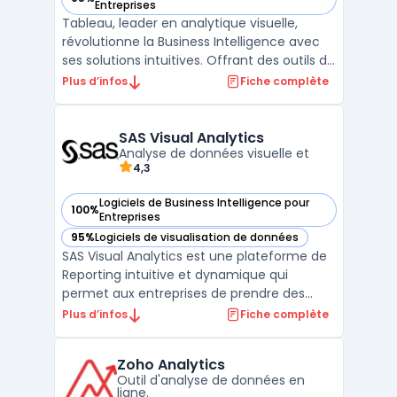
— voir Tableau dans cette catégorie
Entreprises
Tableau, leader en analytique visuelle,
révolutionne la Business Intelligence avec
ses solutions intuitives. Offrant des outils de
visualisation de données interactives,
Plus d’infos
Fiche complète
Tableau permet aux utilisateurs de créer
des graphiques dynamiques et des
tableaux de bord personnalisables, facilitant
SAS Visual Analytics
une analys ...
Analyse de données visuelle et
4,3
Logiciels de Business Intelligence pour
100%
— voir SAS Visual Analytics dans cette catégorie
Entreprises
95%
Logiciels de visualisation de données
— voir SAS Visual Analytics dans cette catégorie
SAS Visual Analytics est une plateforme de
Reporting intuitive et dynamique qui
permet aux entreprises de prendre des
décisions plus éclairées à partir de leurs
Plus d’infos
Fiche complète
données. Elle permet de visualiser et
d'explorer ces données de manière
Zoho Analytics
interactive, de créer des tableaux de bord
Outil d'analyse de données en
et des rapports élaborés ...
ligne.