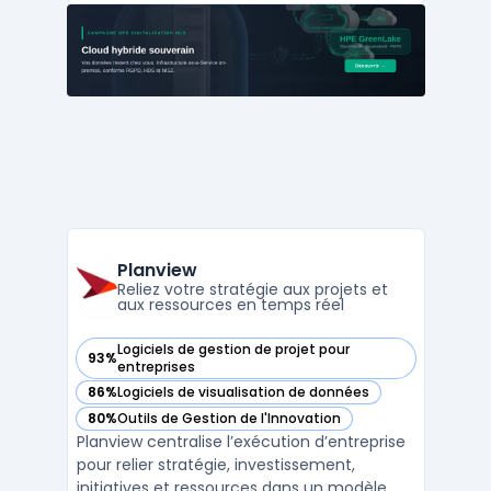
entreprises possédant plusieurs
départements rencontrent souvent des
problèmes d’efficacité et de d ...
Planview
Reliez votre stratégie aux projets et
aux ressources en temps réel
Logiciels de gestion de projet pour
93%
— voir Planview dans cette catégorie
entreprises
86%
Logiciels de visualisation de données
— voir Planview dans cette catégorie
80%
Outils de Gestion de l'Innovation
— voir Planview dans cette catégorie
Planview centralise l’exécution d’entreprise
pour relier stratégie, investissement,
initiatives et ressources dans un modèle