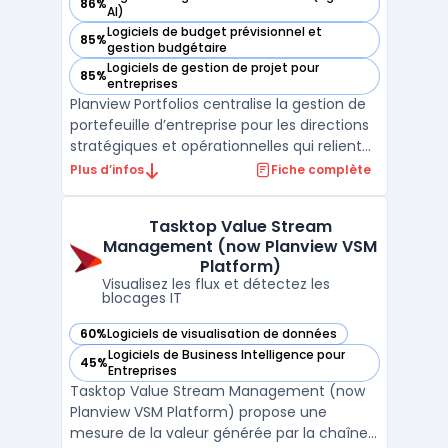
86%
— voir Planview Portfolios dans cette catégorie
AI)
Logiciels de budget prévisionnel et
85%
— voir Planview Portfolios dans cette catégorie
gestion budgétaire
Logiciels de gestion de projet pour
85%
— voir Planview Portfolios dans cette catégorie
entreprises
Planview Portfolios centralise la gestion de
portefeuille d’entreprise pour les directions
stratégiques et opérationnelles qui relient
planification, pilotage financier, ressources
Plus d’infos
Fiche complète
et exécution dans une plateforme intégrée.
Le logiciel est utilisé par les grandes
Tasktop Value Stream
organisations, EPMO, PMO, responsabl ...
Management (now Planview VSM
Platform)
Visualisez les flux et détectez les
blocages IT
60%
Logiciels de visualisation de données
— voir Tasktop Value Stream Management (now Planview VS
Logiciels de Business Intelligence pour
45%
— voir Tasktop Value Stream Management (now Planview VS
Entreprises
Tasktop Value Stream Management (now
Planview VSM Platform) propose une
mesure de la valeur générée par la chaîne