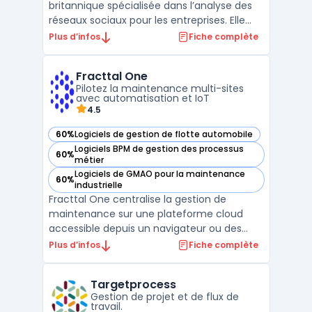
britannique spécialisée dans l’analyse des
réseaux sociaux pour les entreprises. Elle
permet la collecte, l’analyse et l’utilisation
Plus d’infos
Fiche complète
des conversations issues de diverses
sources en ligne. Cet outil vise les
Fracttal One
organisations gérant de grands volumes de
Pilotez la maintenance multi-sites
mentions sur le ...
avec automatisation et IoT
4.5
60%
Logiciels de gestion de flotte automobile
— voir Fracttal One dans cette catégorie
Logiciels BPM de gestion des processus
60%
— voir Fracttal One dans cette catégorie
métier
Logiciels de GMAO pour la maintenance
60%
— voir Fracttal One dans cette catégorie
industrielle
Fracttal One centralise la gestion de
maintenance sur une plateforme cloud
accessible depuis un navigateur ou des
applications mobiles, adaptée aux
Plus d’infos
Fiche complète
entreprises souhaitant digitaliser et
automatiser le suivi de leurs actifs
Targetprocess
industriels ou immobiliers. La solution cible
Gestion de projet et de flux de
les environnements multi-sites, ...
travail.