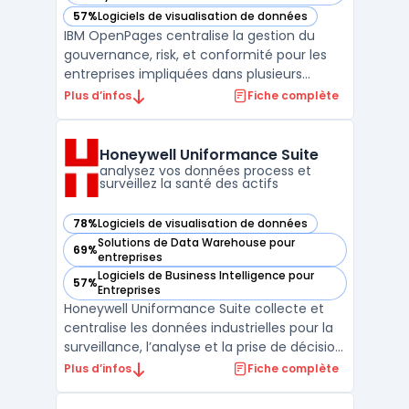
57%
Logiciels de visualisation de données
— voir IBM OpenPages dans cette catégorie
IBM OpenPages centralise la gestion du
gouvernance, risk, et conformité pour les
entreprises impliquées dans plusieurs
périmètres réglementaires et métiers. La
Plus d’infos
Fiche complète
solution cible les organisations désireuses
d’industrialiser la gestion de leurs risques, de
la conformité réglementaire aux audits, en
Honeywell Uniformance Suite
pass ...
analysez vos données process et
surveillez la santé des actifs
78%
Logiciels de visualisation de données
— voir Honeywell Uniformance Suite dans cette catégorie
Solutions de Data Warehouse pour
69%
— voir Honeywell Uniformance Suite dans cette catégorie
entreprises
Logiciels de Business Intelligence pour
57%
— voir Honeywell Uniformance Suite dans cette catégorie
Entreprises
Honeywell Uniformance Suite collecte et
centralise les données industrielles pour la
surveillance, l’analyse et la prise de décision
sur site ou à l’échelle de l’organisation. Ce
Plus d’infos
Fiche complète
logiciel cible les besoins des ingénieurs,
équipes de production et responsables de