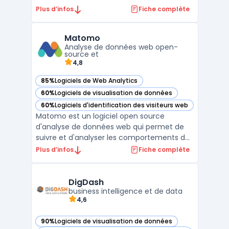
entreprises. Elle permet de créer des
Plus d’infos
Fiche complète
tableaux de bord interactifs sans avoir
besoin de maîtriser le langage SQL, grâce à
Matomo
une interface utilisateur simple et intuitive.
Analyse de données web open-
Les utilisateurs peu ...
source et
4,8
85%
Logiciels de Web Analytics
— voir Matomo dans cette catégorie
60%
Logiciels de visualisation de données
— voir Matomo dans cette catégorie
60%
Logiciels d'identification des visiteurs web
— voir Matomo dans cette catégorie
Matomo est un logiciel open source
d'analyse de données web qui permet de
suivre et d'analyser les comportements des
visiteurs sur un site web. Il offre une
Plus d’infos
Fiche complète
alternative à Google Analytics, en offrant
une solution de suivi de données plus
respectueuse de la vie privée des
DigDash
business intelligence et de data
utilisateurs. Matomo permet ...
4,6
90%
Logiciels de visualisation de données
— voir DigDash dans cette catégorie