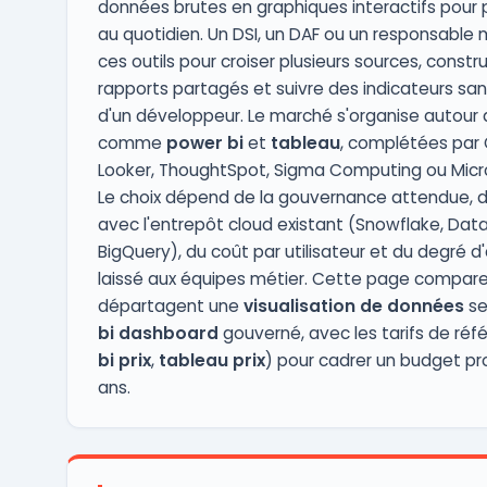
données brutes en graphiques interactifs pour pi
au quotidien. Un DSI, un DAF ou un responsable m
ces outils pour croiser plusieurs sources, constr
rapports partagés et suivre des indicateurs sa
d'un développeur. Le marché s'organise autour
comme
power bi
et
tableau
, complétées par 
Looker, ThoughtSpot, Sigma Computing ou Micr
Le choix dépend de la gouvernance attendue, de
avec l'entrepôt cloud existant (Snowflake, Datab
BigQuery), du coût par utilisateur et du degré 
laissé aux équipes métier. Cette page compare l
départagent une
visualisation de données
se
bi dashboard
gouverné, avec les tarifs de réf
bi prix
,
tableau prix
) pour cadrer un budget proj
ans.