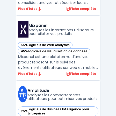
consolider, analyser et sécuriser leurs
données sans nécessiter de compétences
Plus d’infos
Fiche complète
techniques ou de codage. Le logiciel traite
les besoins de pilotage pour les directions
générales, directions financières, DSI, RH ou
Mixpanel
équipes commercial ...
Analysez les interactions utilisateurs
pour piloter vos produits
55%
Logiciels de Web Analytics
— voir Mixpanel dans cette catégorie
45%
Logiciels de visualisation de données
— voir Mixpanel dans cette catégorie
Mixpanel est une plateforme d’analyse
produit reposant sur le suivi des
événements utilisateurs sur web et mobile.
L’outil cible les équipes produit, marketing
Plus d’infos
Fiche complète
et analytics en fournissant des données
pour la compréhension du comportement
et de la rétention client. L’accès direct aux
Amplitude
indicateurs d’ad ...
Analysez les comportements
utilisateurs pour optimiser vos produits
Logiciels de Business Intelligence pour
75%
— voir Amplitude dans cette catégorie
Entreprises