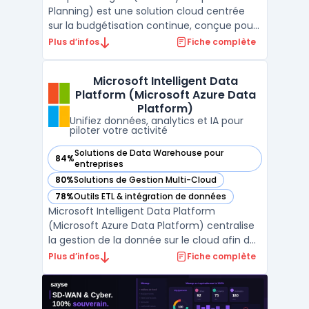
Planning) est une solution cloud centrée
sur la budgétisation continue, conçue pour
les équipes financières, RH et
Plus d’infos
Fiche complète
opérationnelles qui gèrent la planification à
grande échelle. Ce logiciel cible les
Microsoft Intelligent Data
entreprises confrontées à la multiplication
Platform (Microsoft Azure Data
des données et à la n ...
Platform)
Unifiez données, analytics et IA pour
piloter votre activité
Solutions de Data Warehouse pour
84%
— voir Microsoft Intelligent Data Platform (Microsoft Azure
entreprises
80%
Solutions de Gestion Multi-Cloud
— voir Microsoft Intelligent Data Platform (Microsoft Azure
78%
Outils ETL & intégration de données
— voir Microsoft Intelligent Data Platform (Microsoft Azure
Microsoft Intelligent Data Platform
(Microsoft Azure Data Platform) centralise
la gestion de la donnée sur le cloud afin de
limiter la fragmentation des systèmes et
Plus d’infos
Fiche complète
d’assurer la sécurité et l’accès en temps
réel aux informations. Cette plateforme
réunit bases de données, outils d’analyse