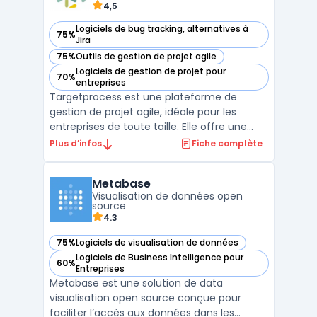
4,5
Logiciels de bug tracking, alternatives à
75%
— voir Targetprocess dans cette catégorie
Jira
75%
Outils de gestion de projet agile
— voir Targetprocess dans cette catégorie
Logiciels de gestion de projet pour
70%
— voir Targetprocess dans cette catégorie
entreprises
Targetprocess est une plateforme de
gestion de projet agile, idéale pour les
entreprises de toute taille. Elle offre une
gamme complète de fonctionnalités pour
Plus d’infos
Fiche complète
gérer efficacement les projets ITSM -
Information Technology Service
Metabase
Management, y compris la planification, le
Visualisation de données open
suivi, la collaboration et l ...
source
4.3
75%
Logiciels de visualisation de données
— voir Metabase dans cette catégorie
Logiciels de Business Intelligence pour
60%
— voir Metabase dans cette catégorie
Entreprises
Metabase est une solution de data
visualisation open source conçue pour
faciliter l’accès aux données dans les