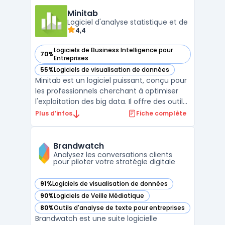
digitalisation de processus métiers, la
création d’outils internes ou
Minitab
Logiciel d'analyse statistique et de
l’automatisation de tâches ...
4,4
Logiciels de Business Intelligence pour
70%
— voir Minitab dans cette catégorie
Entreprises
55%
Logiciels de visualisation de données
— voir Minitab dans cette catégorie
Minitab est un logiciel puissant, conçu pour
les professionnels cherchant à optimiser
l'exploitation des big data. Il offre des outils
sophistiqués pour le reporting et la business
Plus d’infos
Fiche complète
intelligence, permettant une analyse
approfondie et une interprétation précise
des données complexes. Minitab aide acti ...
Brandwatch
Analysez les conversations clients
pour piloter votre stratégie digitale
91%
Logiciels de visualisation de données
— voir Brandwatch dans cette catégorie
90%
Logiciels de Veille Médiatique
— voir Brandwatch dans cette catégorie
80%
Outils d'analyse de texte pour entreprises
— voir Brandwatch dans cette catégorie
Brandwatch est une suite logicielle