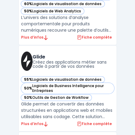
60%
Logiciels de visualisation de données
— voir Amplitude dans cette catégorie
50%
Logiciels de Web Analytics
— voir Amplitude dans cette catégorie
L’univers des solutions d’analyse
comportementale pour produits
numériques recouvre une palette d’outils
variés, à l’image d’Amplitude, plateforme de
Plus d’infos
Fiche complète
product analytics centrée sur la collecte et
l’interprétation des données liées à l’usage.
Amplitude vise les enjeux des équipes
Glide
growth, produit, data ...
Créez des applications métier sans
code à partir de vos données
55%
Logiciels de visualisation de données
— voir Glide dans cette catégorie
Logiciels de Business Intelligence pour
50%
— voir Glide dans cette catégorie
Entreprises
50%
Outils de Gestion de Workflow
— voir Glide dans cette catégorie
Glide permet de convertir des données
structurées en applications web et mobiles
utilisables sans codage. Cette solution
s’adresse aux équipes opérationnelles, aux
Plus d’infos
Fiche complète
PME et aux startups impliquées dans la