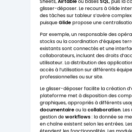
Sheets,
Airtable
ou bases
SQL
, puis la 
glisser-déposer. Le recours à Glide int
des tâches sur tableur s’avère comple
puisque
Glide
propose une centralisation
Par exemple, un responsable des opérati
stocks ou la coordination d’équipes ter
existants sont connectés et une interf
collaborateurs, incluant des droits d’ac
utilisateur. La distribution des applicat
accès à l’utilisation sur différents équ
professionnelles ou sur site.
Le glisser-déposer facilite la création d
plateforme met à disposition des compos
graphiques, appropriés à différents us
documentaire
ou la
collaboration
. Les
gestion de
workflows
: la donnée se me
en chaîne existent selon les entrées. Le
étendent les fonctionnalités. Les module