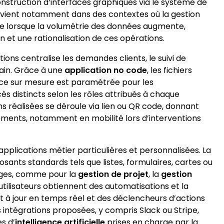
construction d’interfaces graphiques via le système de
ervient notamment dans des contextes où la gestion
xe lorsque la volumétrie des données augmente,
 et une rationalisation de ces opérations.
ons centralise les demandes clients, le suivi de
rain. Grâce à une
application no code
, les fichiers
ace sur mesure est paramétrée pour les
cès distincts selon les rôles attribués à chaque
ions réalisées se déroule via lien ou QR code, donnant
ipements, notamment en mobilité lors d’interventions
’applications métier particulières et personnalisées. La
ants standards tels que listes, formulaires, cartes ou
ages, comme pour la
gestion de projet
, la
gestion
 utilisateurs obtiennent des automatisations et la
t à jour en temps réel et des déclencheurs d’actions
s intégrations proposées, y compris Slack ou Stripe,
s d’
intelligence artificielle
prises en charge par la