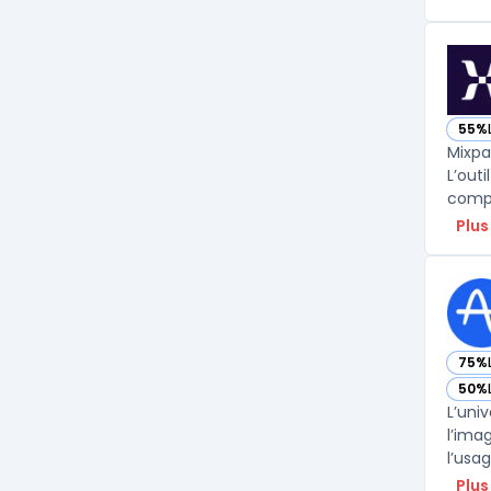
55%
— vo
Mixpa
L’out
compo
Plus
75%
— vo
50%
— vo
L’uni
l’ima
l’usa
Plus