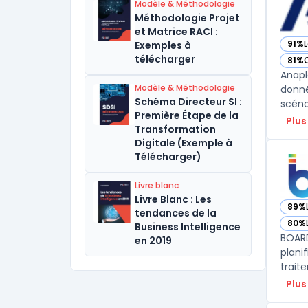
Modèle & Méthodologie
Méthodologie Projet
et Matrice RACI :
91%
L
Exemples à
— vo
télécharger
81%
— vo
Anapl
Modèle & Méthodologie
donné
Schéma Directeur SI :
Première Étape de la
Plus
Transformation
Digitale (Exemple à
Télécharger)
Livre blanc
Livre Blanc : Les
89%
— vo
tendances de la
80%
Business Intelligence
— vo
BOARD
en 2019
plani
Plus