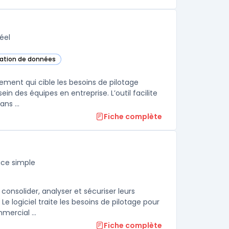
éel
isation de données
 cette catégorie
ement qui cible les besoins de pilotage
in des équipes en entreprise. L’outil facilite
ns ...
Fiche complète
ace simple
onsolider, analyser et sécuriser leurs
logiciel traite les besoins de pilotage pour
mercial ...
Fiche complète