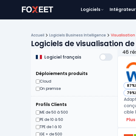
Logiciels
Intégrateur
Accueil
Logiciels Business Intelligence
Visualisatio
Logiciels de visualisation d
46 ré
Logiciel français
Déploiements produits
Cloud
87%
— vo
On premise
79%
— vo
Adapt
Profils Clients
conçu
cible 
ME de 50 à 500
Plus
PE de 10 à 50
TPE de 1 à 10
GE + de 500