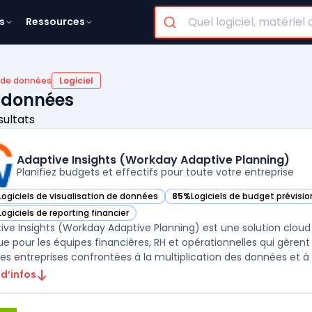
s
Ressources
n de données
Logiciel
e données
sultats
Adaptive Insights (Workday Adaptive Planning)
Planifiez budgets et effectifs pour toute votre entreprise
Logiciels de visualisation de données
85%
Logiciels de budget prévisi
ir Adaptive Insights (Workday Adaptive Planning) dans cette catégorie
— voir Adaptive Insights (Workd
Logiciels de reporting financier
ir Adaptive Insights (Workday Adaptive Planning) dans cette catégorie
ive Insights (Workday Adaptive Planning) est une solution cloud
e pour les équipes financières, RH et opérationnelles qui gèrent l
les entreprises confrontées à la multiplication des données et à la
 d’infos