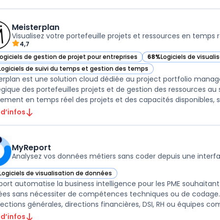
Meisterplan
Visualisez votre portefeuille projets et ressources en temps r
4,7
Logiciels de gestion de projet pour entreprises
68%
Logiciels de visual
ir Meisterplan dans cette catégorie
— voir Meisterplan dans
Logiciels de suivi du temps et gestion des temps
ir Meisterplan dans cette catégorie
erplan est une solution cloud dédiée au project portfolio manag
égique des portefeuilles projets et de gestion des ressources au se
stement en temps réel des projets et des capacités disponibles, sa
 d’infos
MyReport
Analysez vos données métiers sans coder depuis une interf
Logiciels de visualisation de données
ir MyReport dans cette catégorie
ort automatise la business intelligence pour les PME souhaitant c
es sans nécessiter de compétences techniques ou de codage. Le 
irections générales, directions financières, DSI, RH ou équipes com
 d’infos