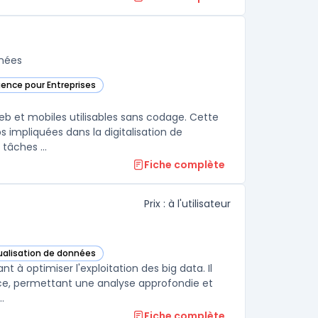
nnées
igence pour Entreprises
e
b et mobiles utilisables sans codage. Cette
s impliquées dans la digitalisation de
processus métiers, la création d’outils internes ou l’automatisation de tâches ...
Fiche complète
Prix : à l'utilisateur
sualisation de données
 cette catégorie
t à optimiser l'exploitation des big data. Il
gence, permettant une analyse approfondie et
.
Fiche complète