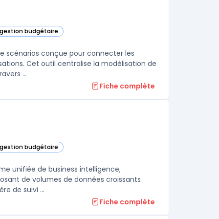
e
t gestion budgétaire
 de scénarios conçue pour connecter les
ations. Cet outil centralise la modélisation de
scénarios variés tout en prenant en compte des variables métiers à travers ...
Fiche complète
t gestion budgétaire
catégorie
me unifiée de business intelligence,
disposant de volumes de données croissants
traitent souvent des limites avec certains outils, notamment en matière de suivi ...
Fiche complète