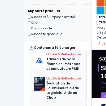
Supports produits
84%
Support 24/7 (réponse directe)
— vo
78%
Chat
— vo
Micro
Communauté
afin 
Support téléphonique
Plus
Contenus à télécharger
Modèle & Méthodologie
Tableau de bord
financier : méthode
et indicateurs PME
Modèle & Méthodologie
Évaluation de
Fournisseurs ou de
Logiciels : Aide au
Choix