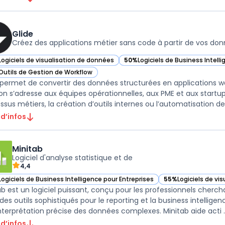
Glide
Créez des applications métier sans code à partir de vos do
Logiciels de visualisation de données
50%
Logiciels de Business Intell
ir Glide dans cette catégorie
— voir Glide dans cette catégori
Outils de Gestion de Workflow
ir Glide dans cette catégorie
 permet de convertir des données structurées en applications we
ion s’adresse aux équipes opérationnelles, aux PME et aux startup
 d’infos
Minitab
Logiciel d'analyse statistique et de
4,4
Logiciels de Business Intelligence pour Entreprises
55%
Logiciels de vi
ir Minitab dans cette catégorie
— voir Minitab dans
ab est un logiciel puissant, conçu pour les professionnels cherchan
 des outils sophistiqués pour le reporting et la business intelli
nterprétation précise des données complexes. Minitab aide acti ..
 d’infos