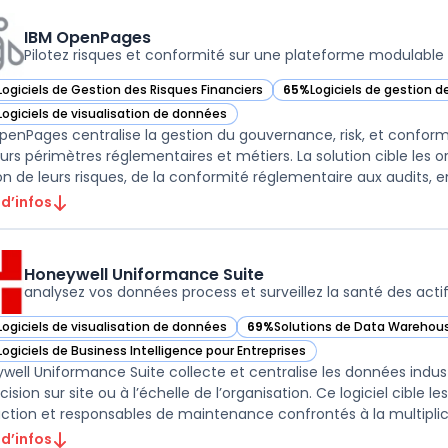
IBM OpenPages
Pilotez risques et conformité sur une plateforme modulable
Logiciels de Gestion des Risques Financiers
65%
Logiciels de gestion d
ir IBM OpenPages dans cette catégorie
— voir IBM OpenPages dans
Logiciels de visualisation de données
ir IBM OpenPages dans cette catégorie
penPages centralise la gestion du gouvernance, risk, et conform
eurs périmètres réglementaires et métiers. La solution cible les or
on de leurs risques, de la conformité réglementaire aux audits, en
 d’infos
Honeywell Uniformance Suite
analysez vos données process et surveillez la santé des acti
Logiciels de visualisation de données
69%
Solutions de Data Warehous
ir Honeywell Uniformance Suite dans cette catégorie
— voir Honeywell Uniformance Su
Logiciels de Business Intelligence pour Entreprises
ir Honeywell Uniformance Suite dans cette catégorie
well Uniformance Suite collecte et centralise les données industrie
ision sur site ou à l’échelle de l’organisation. Ce logiciel cible 
ction et responsables de maintenance confrontés à la multiplic .
 d’infos