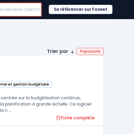
Se référencer sur Foxeet
Trier par
Popularité
onnel et gestion budgétaire
ay Adaptive Planning) dans cette catégorie
 centrée sur la budgétisation continue,
a planification à grande échelle. Ce logiciel
 n ...
Fiche complète