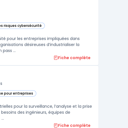
es risques cybersécurité
 cette catégorie
ité pour les entreprises impliquées dans
ganisations désireuses d’industrialiser la
 pass ...
Fiche complète
fs
e pour entreprises
ite dans cette catégorie
lles pour la surveillance, l’analyse et la prise
les besoins des ingénieurs, équipes de
..
Fiche complète