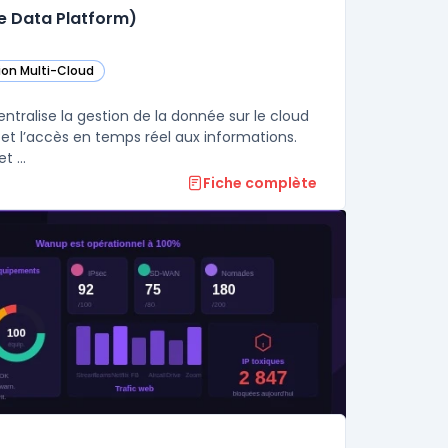
re Data Platform)
ion Multi-Cloud
ans cette catégorie
ligent Data Platform (Microsoft Azure Data Platform) dans cette catégori
ans cette catégorie
ntralise la gestion de la donnée sur le cloud
 et l’accès en temps réel aux informations.
Cette plateforme réunit bases de données, outils d’analyse avancée et ...
Fiche complète