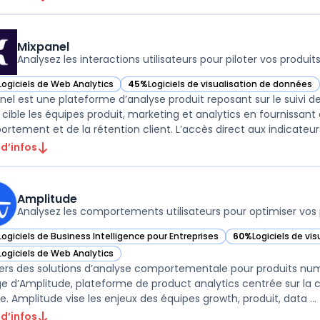
Mixpanel
Analysez les interactions utilisateurs pour piloter vos produit
Logiciels de Web Analytics
45%
Logiciels de visualisation de données
ir Mixpanel dans cette catégorie
— voir Mixpanel dans cette catégorie
nel est une plateforme d’analyse produit reposant sur le suivi d
il cible les équipes produit, marketing et analytics en fourniss
rtement et de la rétention client. L’accès direct aux indicateurs 
 d’infos
Amplitude
Analysez les comportements utilisateurs pour optimiser vos 
Logiciels de Business Intelligence pour Entreprises
60%
Logiciels de vi
ir Amplitude dans cette catégorie
— voir Amplitude da
Logiciels de Web Analytics
ir Amplitude dans cette catégorie
vers des solutions d’analyse comportementale pour produits numé
ge d’Amplitude, plateforme de product analytics centrée sur la co
ge. Amplitude vise les enjeux des équipes growth, produit, data ...
 d’infos