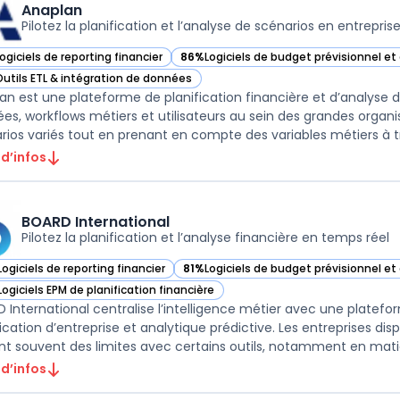
Anaplan
Pilotez la planification et l’analyse de scénarios en entrepris
ogiciels de reporting financier
86%
Logiciels de budget prévisionnel e
ir Anaplan dans cette catégorie
— voir Anaplan dans cette catégorie
Outils ETL & intégration de données
ir Anaplan dans cette catégorie
an est une plateforme de planification financière et d’analyse
es, workflows métiers et utilisateurs au sein des grandes organis
 d’infos
BOARD International
Pilotez la planification et l’analyse financière en temps réel
Logiciels de reporting financier
81%
Logiciels de budget prévisionnel e
ir BOARD International dans cette catégorie
— voir BOARD International dans cette 
Logiciels EPM de planification financière
ir BOARD International dans cette catégorie
 International centralise l’intelligence métier avec une platefor
fication d’entreprise et analytique prédictive. Les entreprises 
 d’infos