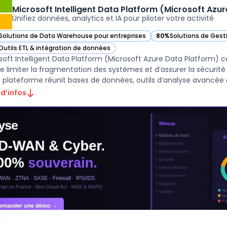
Microsoft Intelligent Data Platform (Microsoft Azu
Unifiez données, analytics et IA pour piloter votre activité
Solutions de Data Warehouse pour entreprises
80%
Solutions de Gest
ir Microsoft Intelligent Data Platform (Microsoft Azure Data Platform) d
— voir Microsoft Intel
Outils ETL & intégration de données
ir Microsoft Intelligent Data Platform (Microsoft Azure Data Platform) d
soft Intelligent Data Platform (Microsoft Azure Data Platform) ce
de limiter la fragmentation des systèmes et d’assurer la sécurité
 d’infos