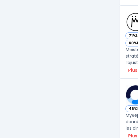
71%
— vo
60%
— vo
Meist
strat
l’aju
Plus
45%
— vo
MyRep
donné
les d
Plus