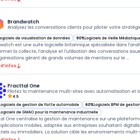
Brandwatch
Analysez les conversations clients pour piloter votre stratégie
Logiciels de visualisation de données
90%
Logiciels de Veille Médiatiqu
ir Brandwatch dans cette catégorie
— voir Brandwatch dans cette ca
watch est une suite logicielle britannique spécialisée dans l’ana
ermet la collecte, l’analyse et l’utilisation des conversations issu
rganisations gérant de grands volumes de mentions sur le ...
 d’infos
Fracttal One
Pilotez la maintenance multi-sites avec automatisation et I
4.5
Logiciels de gestion de flotte automobile
60%
Logiciels BPM de gestio
ir Fracttal One dans cette catégorie
— voir Fracttal One dans cet
Logiciels de GMAO pour la maintenance industrielle
ir Fracttal One dans cette catégorie
tal One centralise la gestion de maintenance sur une plateform
pplications mobiles, adaptée aux entreprises souhaitant digitalise
riels ou immobiliers. La solution cible les environnements multi-sit
 d’infos