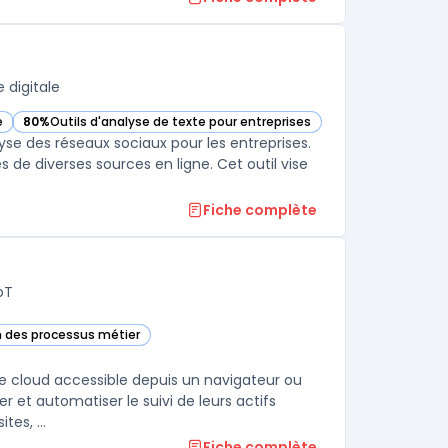
 digitale
e
80%
Outils d'analyse de texte pour entreprises
tégorie
— voir Brandwatch dans cette catégorie
lyse des réseaux sociaux pour les entreprises.
es de diverses sources en ligne. Cet outil vise
Fiche complète
oT
n des processus métier
te catégorie
e cloud accessible depuis un navigateur ou
r et automatiser le suivi de leurs actifs
es, ...
Fiche complète