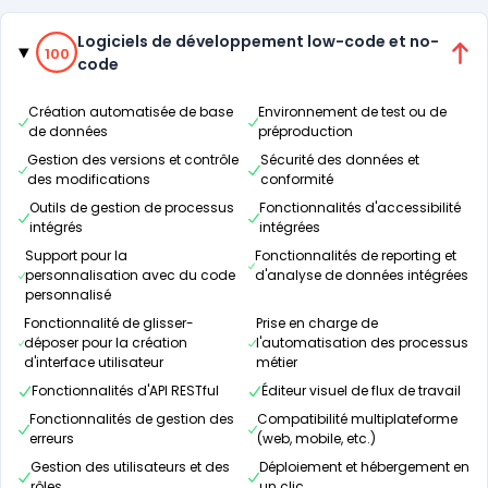
Catégories
100% de compatibilité
Logiciels de développement low-code et no-
100
code
Création automatisée de base
Environnement de test ou de
de données
préproduction
Gestion des versions et contrôle
Sécurité des données et
des modifications
conformité
Outils de gestion de processus
Fonctionnalités d'accessibilité
intégrés
intégrées
Support pour la
Fonctionnalités de reporting et
personnalisation avec du code
d'analyse de données intégrées
personnalisé
Fonctionnalité de glisser-
Prise en charge de
déposer pour la création
l'automatisation des processus
d'interface utilisateur
métier
Fonctionnalités d'API RESTful
Éditeur visuel de flux de travail
Fonctionnalités de gestion des
Compatibilité multiplateforme
erreurs
(web, mobile, etc.)
Gestion des utilisateurs et des
Déploiement et hébergement en
rôles
un clic