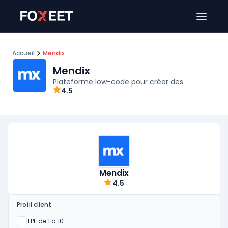
Ouver
Accueil
Mendix
Mendix
Plateforme low-code pour créer des
4.5
Mendix
4.5
Profil client
Oui
TPE de 1 à 10