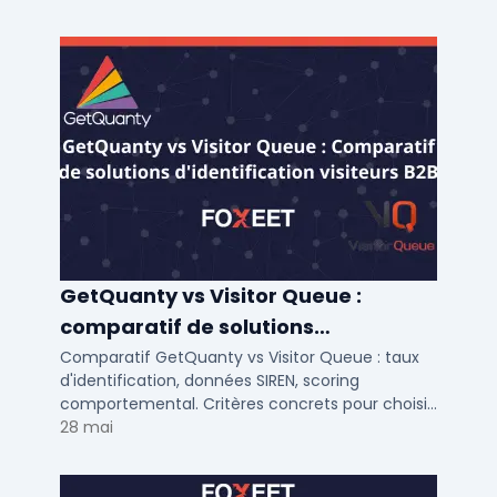
GetQuanty vs Visitor Queue :
comparatif de solutions
d'identification visiteurs B2B
Comparatif GetQuanty vs Visitor Queue : taux
d'identification, données SIREN, scoring
comportemental. Critères concrets pour choisir
votre solution de lead generation B2B en PME et
28 mai
ETI.