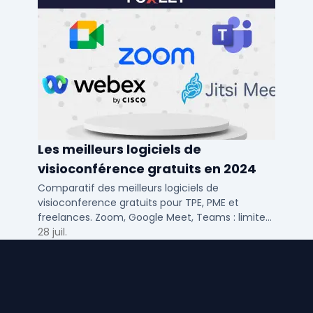
Les meilleurs logiciels de
visioconférence gratuits en 2024
Comparatif des meilleurs logiciels de
visioconference gratuits pour TPE, PME et
freelances. Zoom, Google Meet, Teams : limites,
participants, fonctions cles pour bien choisir.
28 juil.