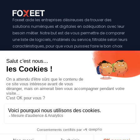
Foxeet aide les entreprises désireuses de trouver des
solutions numériques et digitales en adéquation avec leur
besoin métier. Notre but est de vous permettre de comparer
une liste de logiciels, matériels ou service, filtrable selon leurs
caractéristiques, pour que vous puissiez faire le bon choix
pour votre entreprise.
Vous êtes éditeur?
Se référencer sur Foxeet
Réseaux
© 2024 Foxeet, tous droits reservés
LinkedIn
Facebook
Twitter X
Mentions légales
|
Conditions générales d’utilisation