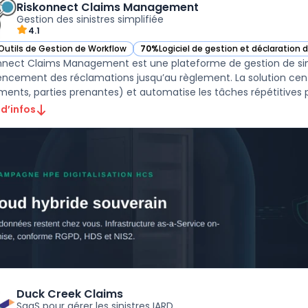
Riskonnect Claims Management
Gestion des sinistres simplifiée
4.1
Outils de Gestion de Workflow
70%
Logiciel de gestion et déclaration d
ir Riskonnect Claims Management dans cette catégorie
— voir Riskonnect Claims Management 
nnect Claims Management est une plateforme de gestion de sinis
encement des réclamations jusqu’au règlement. La solution centra
ents, parties prenantes) et automatise les tâches répétitives pou
 d’infos
Duck Creek Claims
SaaS pour gérer les sinistres IARD