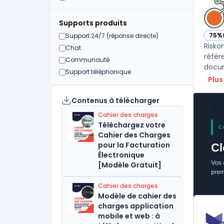
Supports produits
75%
Support 24/7 (réponse directe)
— vo
Risko
Chat
référ
Communauté
docum
Support téléphonique
Plus
Contenus à télécharger
Cahier des charges
Téléchargez votre
Cahier des Charges
pour la Facturation
Électronique
[Modèle Gratuit]
Cahier des charges
Modèle de cahier des
charges application
mobile et web : à