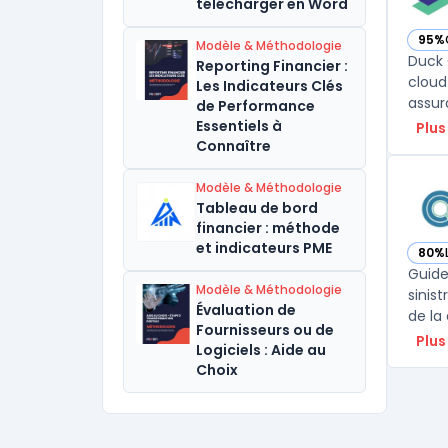
télécharger en Word
95%
Modèle & Méthodologie
— vo
Duck 
Reporting Financier :
cloud
Les Indicateurs Clés
de Performance
Essentiels à
Plus
Connaître
Modèle & Méthodologie
Tableau de bord
financier : méthode
et indicateurs PME
80%
— vo
Guide
Modèle & Méthodologie
sinis
Évaluation de
de la 
Fournisseurs ou de
Plus
Logiciels : Aide au
Choix