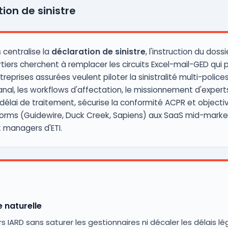
tion de sinistre
s
centralise la
déclaration de sinistre
, l'instruction du doss
rtiers cherchent à remplacer les circuits Excel-mail-GED qui
treprises assurées veulent piloter la sinistralité multi-polic
nal, les workflows d'affectation, le missionnement d'experts
délai de traitement, sécurise la conformité ACPR et objectiv
rms (Guidewire, Duck Creek, Sapiens) aux SaaS mid-market fr
k managers d'ETI.
e naturelle
 IARD sans saturer les gestionnaires ni décaler les délais lé