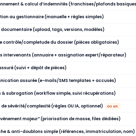
onnement & calcul d’indemnités (franchises/plafonds basique
tion au gestionnaire (manuelle + règles simples)
 documentaire (upload, tags, versions, modèles)
de contrôle/completude du dossier (pièces obligatoires)
es intervenants (annuaire + assignation expert/réparateur)
assuré (suivi + dépôt de pièces)
ication assurée (e-mails/SMS templates + accusés)
 & subrogation (workflow simple, suivi récupérations)
 de sévérité/complexité (règles OU IA, optionnel)
OU alt.
vénement majeur” (priorisation de masse, files dédiées)
he & anti-doublons simple (références, immatriculation, nom)