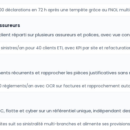
000 déclarations en 72 h après une tempête grâce au FNOL multic
ssureurs
e client réparti sur plusieurs assureurs et polices, avec vue co
 sinistres/an pour 40 clients ETI, avec KPI par site et refacturatio
ts récurrents et rapprocher les pièces justificatives sans r
00 règlements/an avec OCR sur factures et rapprochement auto
, flotte et cyber sur un référentiel unique, indépendant des
ites suit sa sinistralité multi-branches et alimente ses provisions