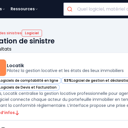
s
Ressources
des sinistres
Logiciel
ation de sinistre
ultats
Locatik
Pilotez la gestion locative et les états des lieux immobiliers
Logiciels de comptabilité en ligne
53%
Logiciel de gestion et déclaratio
r Locatik dans cette catégorie
— voir Locatik dans cette catégorie
Logiciels de Devis et Facturation
r Locatik dans cette catégorie
is, Locatik centralise la gestion locative professionnelle pour ag
giciel connecte chaque acteur du portefeuille immobilier en temp
rant la conformité réglementaire. L’interface propose une prise e
 d’infos