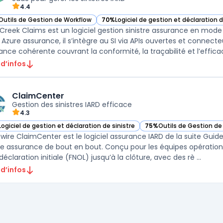
4.4
Outils de Gestion de Workflow
70%
Logiciel de gestion et déclaration d
ir Duck Creek Claims dans cette catégorie
— voir Duck Creek Claims dans cette ca
Creek Claims est un logiciel gestion sinistre assurance en mode 
 Azure assurance, il s’intègre au SI via APIs ouvertes et connect
 d’infos
ClaimCenter
Gestion des sinistres IARD efficace
4.3
Logiciel de gestion et déclaration de sinistre
75%
Outils de Gestion de
ir ClaimCenter dans cette catégorie
— voir ClaimCenter dans 
wire ClaimCenter est le logiciel assurance IARD de la suite Guide
tre assurance de bout en bout. Conçu pour les équipes opérations,
déclaration initiale (FNOL) jusqu’à la clôture, avec des rè ...
 d’infos