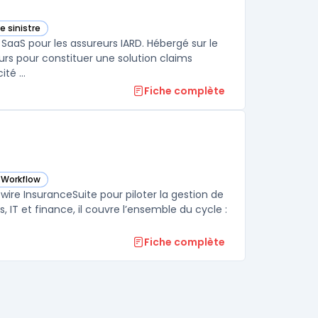
e sinistre
tégorie
SaaS pour les assureurs IARD. Hébergé sur le
eurs pour constituer une solution claims
assurance cohérente couvrant la conformité, la traçabilité et l’efficacité ...
Fiche complète
 Workflow
cette catégorie
wire InsuranceSuite pour piloter la gestion de
 IT et finance, il couvre l’ensemble du cycle :
Fiche complète