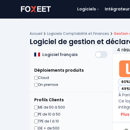
Logiciels
Intégrateur
Accueil
Logiciels Comptabilité et Finances
Gestion 
Logiciel de gestion et déclar
4 rés
Logiciel français
Déploiements produits
Cloud
60%
— voi
On premise
49%
— voi
À Par
Profils Clients
Ce lo
intég
ME de 50 à 500
Plus
PE de 10 à 50
TPE de 1 à 10
GE + de 500