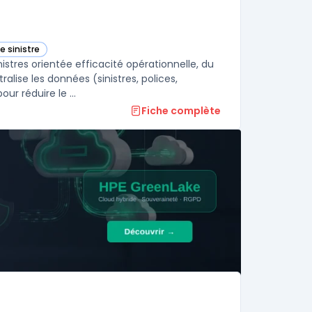
e sinistre
dans cette catégorie
tres orientée efficacité opérationnelle, du
lise les données (sinistres, polices,
r réduire le ...
Fiche complète