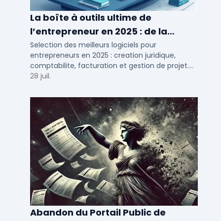
La boîte à outils ultime de
l’entrepreneur en 2025 : de la
création à la gestion
Selection des meilleurs logiciels pour
entrepreneurs en 2025 : creation juridique,
comptabilite, facturation et gestion de projet.
Outils adaptes aux TPE, PME et independants en
28 juil.
France.
Abandon du Portail Public de