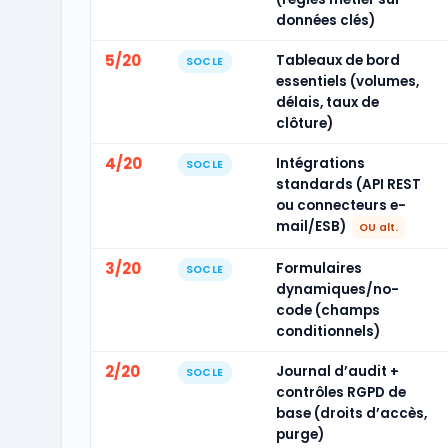
données clés)
5/20
Tableaux de bord
SOCLE
essentiels (volumes,
délais, taux de
clôture)
4/20
Intégrations
SOCLE
standards (API REST
ou connecteurs e-
mail/ESB)
OU alt.
3/20
Formulaires
SOCLE
dynamiques/no-
code (champs
conditionnels)
2/20
Journal d’audit +
SOCLE
contrôles RGPD de
base (droits d’accès,
purge)