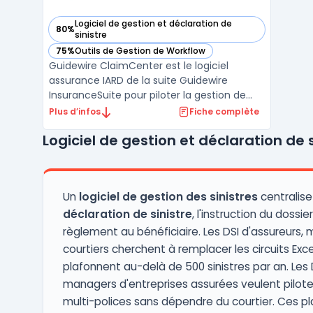
Logiciel de gestion et déclaration de
80%
— voir ClaimCenter dans cette catégorie
sinistre
75%
Outils de Gestion de Workflow
— voir ClaimCenter dans cette catégorie
Guidewire ClaimCenter est le logiciel
assurance IARD de la suite Guidewire
InsuranceSuite pour piloter la gestion de
sinistre assurance de bout en bout. Conçu
Plus d’infos
Fiche complète
pour les équipes opérations, IT et finance, il
Logiciel de gestion et déclaration de s
couvre l’ensemble du cycle : de la
déclaration initiale (FNOL) jusqu’à la clôture,
avec des rè ...
Un
logiciel de gestion des sinistres
centralise
déclaration de sinistre
, l'instruction du dossier
règlement au bénéficiaire. Les DSI d'assureurs, 
courtiers cherchent à remplacer les circuits Exc
plafonnent au-delà de 500 sinistres par an. Les 
managers d'entreprises assurées veulent piloter 
multi-polices sans dépendre du courtier. Ces p