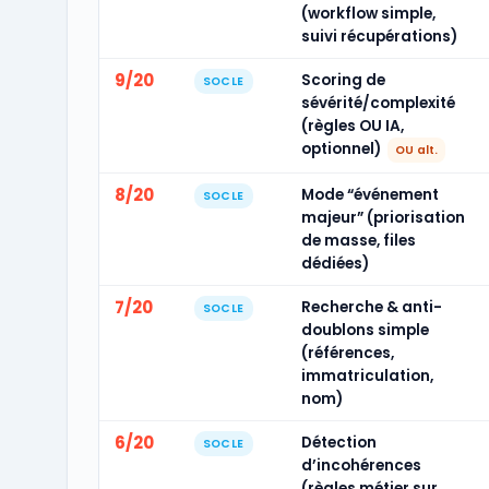
(workflow simple,
suivi récupérations)
9/20
Scoring de
SOCLE
sévérité/complexité
(règles OU IA,
optionnel)
OU alt.
8/20
Mode “événement
SOCLE
majeur” (priorisation
de masse, files
dédiées)
7/20
Recherche & anti-
SOCLE
doublons simple
(références,
immatriculation,
nom)
6/20
Détection
SOCLE
d’incohérences
(règles métier sur