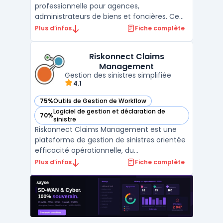
professionnelle pour agences,
administrateurs de biens et foncières. Ce
logiciel connecte chaque acteur du
Plus d’infos
Fiche complète
portefeuille immobilier en temps réel et suit
les opérations tout en intégrant la
Riskonnect Claims
conformité réglementaire. L’interface
Management
propose une prise en main ...
Gestion des sinistres simplifiée
4.1
75%
Outils de Gestion de Workflow
— voir Riskonnect Claims Management dans cette catégor
Logiciel de gestion et déclaration de
70%
— voir Riskonnect Claims Management dans cette catégor
sinistre
Riskonnect Claims Management est une
plateforme de gestion de sinistres orientée
efficacité opérationnelle, du
référencement des réclamations jusqu’au
Plus d’infos
Fiche complète
règlement. La solution centralise les
données (sinistres, polices, documents,
parties prenantes) et automatise les
tâches répétitives pour réduire le ...