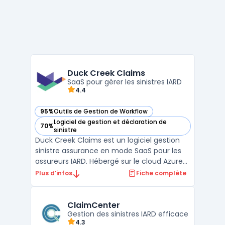
Duck Creek Claims
SaaS pour gérer les sinistres IARD
4.4
95%
Outils de Gestion de Workflow
— voir Duck Creek Claims dans cette catégorie
Logiciel de gestion et déclaration de
70%
— voir Duck Creek Claims dans cette catégorie
sinistre
Duck Creek Claims est un logiciel gestion
sinistre assurance en mode SaaS pour les
assureurs IARD. Hébergé sur le cloud Azure
assurance, il s’intègre au SI via APIs ouvertes
Plus d’infos
Fiche complète
et connecteurs pour constituer une
solution claims assurance cohérente
couvrant la conformité, la traçabilité et
ClaimCenter
Gestion des sinistres IARD efficace
l’efficacité ...
4.3