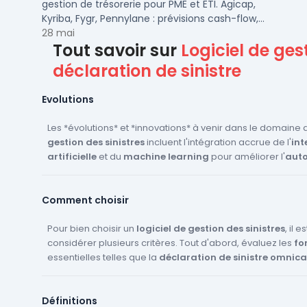
gestion de trésorerie pour PME et ETI. Agicap,
Kyriba, Fygr, Pennylane : prévisions cash-flow,
consolidation bancaire, tarifs et avis.
28 mai
Tout savoir sur
Logiciel de ges
déclaration de sinistre
Evolutions
Les *évolutions* et *innovations* à venir dans le domaine
gestion des sinistres
incluent l'intégration accrue de l'
int
artificielle
et du
machine learning
pour améliorer l'
auto
précision
des processus de gestion des sinistres. Les solu
cloud
continueront de se développer, offrant une
flexibili
Comment choisir
accessibilité
accrues. L'
analyse prédictive
jouera un rôl
l'
anticipation
des sinistres et la
réduction
des risques. De 
utilisateur
Pour bien choisir un
sera améliorée grâce à des interfaces plus intu
logiciel de gestion des sinistres
, il 
fonctionnalités de
considérer plusieurs critères. Tout d'abord, évaluez les
self-service
pour les assurés. Enfin, la
fo
c
conformité
essentielles telles que la
aux réglementations, telles que le
déclaration de sinistre omnic
RGPD
, rest
pour garantir la
l'
orchestration des intervenants
protection
des données sensibles.
et un
workflow sinistr
Assurez-vous que le logiciel offre une
gestion document
Définitions
respecte les normes de
conformité
comme le
RGPD
. Vé