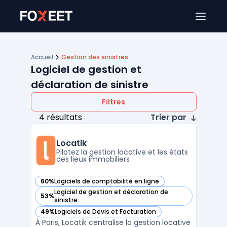
Ouver
Accueil
Gestion des sinistres
Logiciel de gestion et
déclaration de sinistre
Filtres
4 résultats
Trier par
Locatik
Pilotez la gestion locative et les états
des lieux immobiliers
60%
Logiciels de comptabilité en ligne
— voir Locatik dans cette catégorie
Logiciel de gestion et déclaration de
53%
— voir Locatik dans cette catégorie
sinistre
49%
Logiciels de Devis et Facturation
— voir Locatik dans cette catégorie
À Paris, Locatik centralise la gestion locative