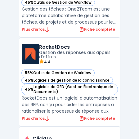
45%
Outils de Gestion de Workflow
— voir One2Team dans cette catégorie
Gestion des tâches : One2Team est une
plateforme collaborative de gestion des
tâches, de projets et de processus pour les
entreprises. Elle propose une solution
Plus d’infos
Fiche complète
complète basée sur le cloud qui permet
aux équipes de travailler de manière plus
RocketDocs
efficace et productive. One2Team : La
Gestion des réponses aux appels
plateforme One2Team ...
d'offres
4.4
55%
Outils de Gestion de Workflow
— voir RocketDocs dans cette catégorie
45%
Logiciels de gestion de la connaissance
— voir RocketDocs dans cette catégorie
Logiciels de GED (Gestion Électronique de
45%
— voir RocketDocs dans cette catégorie
Documents)
RocketDocs est un logiciel d'automatisation
des RFP, conçu pour aider les entreprises à
rationaliser le processus de réponse aux
appels d'offres en centralisant les données,
Plus d’infos
Fiche complète
en facilitant la collaboration et en
améliorant l'efficacité. Avec des outils
avancés de gestion de contenu et de flux
ClickUp