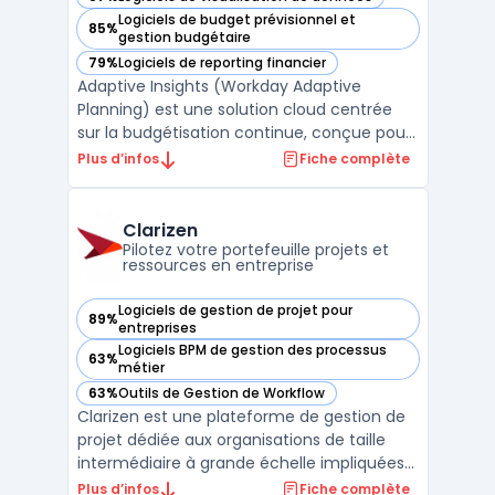
— voir Adaptive Insights (Workday Adaptive Planning) dans
Logiciels de budget prévisionnel et
85%
— voir Adaptive Insights (Workday Adaptive Planning) dans
gestion budgétaire
79%
Logiciels de reporting financier
— voir Adaptive Insights (Workday Adaptive Planning) dans
Adaptive Insights (Workday Adaptive
Planning) est une solution cloud centrée
sur la budgétisation continue, conçue pour
les équipes financières, RH et
Plus d’infos
Fiche complète
opérationnelles qui gèrent la planification à
grande échelle. Ce logiciel cible les
entreprises confrontées à la multiplication
Clarizen
des données et à la n ...
Pilotez votre portefeuille projets et
ressources en entreprise
Logiciels de gestion de projet pour
89%
— voir Clarizen dans cette catégorie
entreprises
Logiciels BPM de gestion des processus
63%
— voir Clarizen dans cette catégorie
métier
63%
Outils de Gestion de Workflow
— voir Clarizen dans cette catégorie
Clarizen est une plateforme de gestion de
projet dédiée aux organisations de taille
intermédiaire à grande échelle impliquées
dans la coordination de portefeuilles
Plus d’infos
Fiche complète