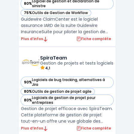
Logiciel de gestion et déclaration de
80%
— voir ClaimCenter dans cette catégorie
sinistre
75%
Outils de Gestion de Workflow
— voir ClaimCenter dans cette catégorie
Guidewire ClaimCenter est le logiciel
assurance IARD de la suite Guidewire
InsuranceSuite pour piloter la gestion de
sinistre assurance de bout en bout. Conçu
Plus d’infos
Fiche complète
pour les équipes opérations, IT et finance, il
couvre l’ensemble du cycle : de la
déclaration initiale (FNOL) jusqu’à la clôture,
SpiraTeam
avec des rè ...
Gestion de projets et tests logiciels
4,1
Logiciels de bug tracking, alternatives à
90%
— voir SpiraTeam dans cette catégorie
Jira
80%
Outils de gestion de projet agile
— voir SpiraTeam dans cette catégorie
Logiciels de gestion de projet pour
80%
— voir SpiraTeam dans cette catégorie
entreprises
Gestion de projet efficace avec SpiraTeam.
Cette plateforme de gestion de projet
tout-en-un offre une vue globale des
projets en cours, permettant de suivre les
Plus d’infos
Fiche complète
tâches, les bugs, les tests et les exigences