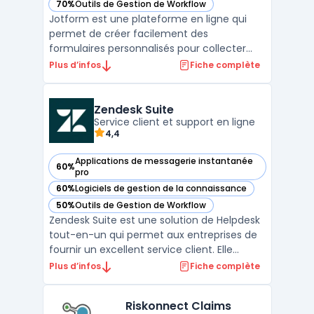
70%
Outils de Gestion de Workflow
— voir Jotform dans cette catégorie
Jotform est une plateforme en ligne qui
permet de créer facilement des
formulaires personnalisés pour collecter
des informations en ligne. Avec des
Plus d’infos
Fiche complète
fonctionnalités avancées de
personnalisation, de gestion des paiements
en ligne et d'intégration avec d'autres
Zendesk Suite
outils, Jotform est la solution idéale po ...
Service client et support en ligne
4,4
Applications de messagerie instantanée
60%
— voir Zendesk Suite dans cette catégorie
pro
60%
Logiciels de gestion de la connaissance
— voir Zendesk Suite dans cette catégorie
50%
Outils de Gestion de Workflow
— voir Zendesk Suite dans cette catégorie
Zendesk Suite est une solution de Helpdesk
tout-en-un qui permet aux entreprises de
fournir un excellent service client. Elle
comprend un logiciel de support client, de
Plus d’infos
Fiche complète
chat en direct, de centre d'appels et de
base de connaissances. Les entreprises
Riskonnect Claims
peuvent personnaliser la suite selon leurs