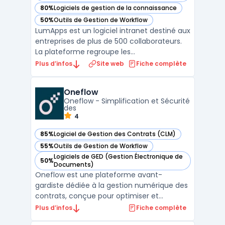
80%
Logiciels de gestion de la connaissance
— voir LumApps dans cette catégorie
50%
Outils de Gestion de Workflow
— voir LumApps dans cette catégorie
LumApps est un logiciel intranet destiné aux
entreprises de plus de 500 collaborateurs.
La plateforme regroupe les
communications internes, les documents
Plus d’infos
Site web
Fiche complète
partagés et les applications métier dans un
même espace. Les équipes RH et
Oneflow
communication publient des actualités
Oneflow - Simplification et Sécurité
ciblées par site, département ou ...
des
4
85%
Logiciel de Gestion des Contrats (CLM)
— voir Oneflow dans cette catégorie
55%
Outils de Gestion de Workflow
— voir Oneflow dans cette catégorie
Logiciels de GED (Gestion Électronique de
50%
— voir Oneflow dans cette catégorie
Documents)
Oneflow est une plateforme avant-
gardiste dédiée à la gestion numérique des
contrats, conçue pour optimiser et
sécuriser les processus contractuels des
Plus d’infos
Fiche complète
entreprises. Elle permet de créer des