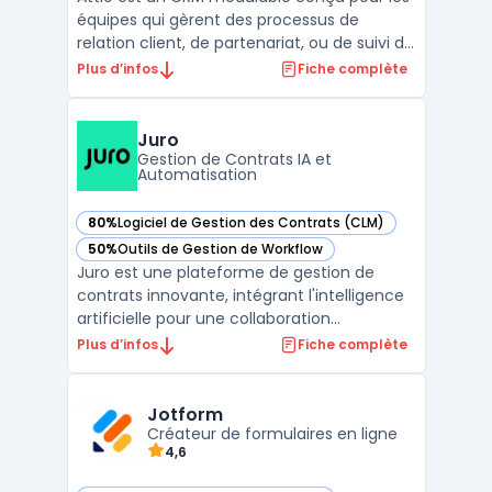
équipes qui gèrent des processus de
relation client, de partenariat, ou de suivi de
transactions. Sa structure s'appuie sur un
Plus d’infos
Fiche complète
modèle de données ajustable, permettant
d'organiser les contacts, sociétés,
opportunités et entités spécifiques selon
Juro
les besoins i ...
Gestion de Contrats IA et
Automatisation
80%
Logiciel de Gestion des Contrats (CLM)
— voir Juro dans cette catégorie
50%
Outils de Gestion de Workflow
— voir Juro dans cette catégorie
Juro est une plateforme de gestion de
contrats innovante, intégrant l'intelligence
artificielle pour une collaboration
contractuelle efficace. Elle offre des
Plus d’infos
Fiche complète
fonctionnalités avancées telles que
l'automatisation des contrats, la
personnalisation des modèles avec des
Jotform
champs intelligents, et une intégr ...
Créateur de formulaires en ligne
4,6