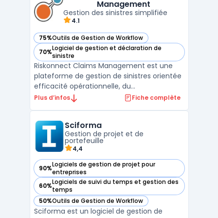
Management
besoins ...
Gestion des sinistres simplifiée
4.1
75%
Outils de Gestion de Workflow
— voir Riskonnect Claims Management dans cette catégor
Logiciel de gestion et déclaration de
70%
— voir Riskonnect Claims Management dans cette catégor
sinistre
Riskonnect Claims Management est une
plateforme de gestion de sinistres orientée
efficacité opérationnelle, du
référencement des réclamations jusqu’au
Plus d’infos
Fiche complète
règlement. La solution centralise les
données (sinistres, polices, documents,
Sciforma
parties prenantes) et automatise les
Gestion de projet et de
tâches répétitives pour réduire le ...
portefeuille
4,4
Logiciels de gestion de projet pour
90%
— voir Sciforma dans cette catégorie
entreprises
Logiciels de suivi du temps et gestion des
60%
— voir Sciforma dans cette catégorie
temps
50%
Outils de Gestion de Workflow
— voir Sciforma dans cette catégorie
Sciforma est un logiciel de gestion de