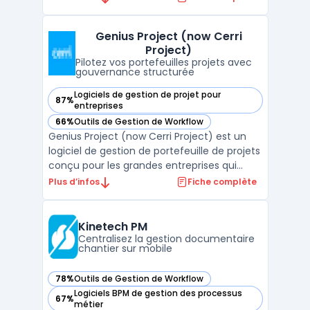
d’entreprise AppCentral à des outils métier
spécifiques. Le produit est destiné aux
Genius Project (now Cerri
organisations confrontées à la
Project)
multiplication d ...
Pilotez vos portefeuilles projets avec
gouvernance structurée
Logiciels de gestion de projet pour
87%
— voir Genius Project (now Cerri Project) dans cette catégo
entreprises
66%
Outils de Gestion de Workflow
— voir Genius Project (now Cerri Project) dans cette catégo
Genius Project (now Cerri Project) est un
logiciel de gestion de portefeuille de projets
conçu pour les grandes entreprises qui
gèrent des environnements complexes et
Plus d’infos
Fiche complète
réglementés. Son objectif principal est
d’outiller la gouvernance structurée, la
planification des ressources et la maîtrise
Kinetech PM
budgétai ...
Centralisez la gestion documentaire
chantier sur mobile
78%
Outils de Gestion de Workflow
— voir Kinetech PM dans cette catégorie
Logiciels BPM de gestion des processus
67%
— voir Kinetech PM dans cette catégorie
métier