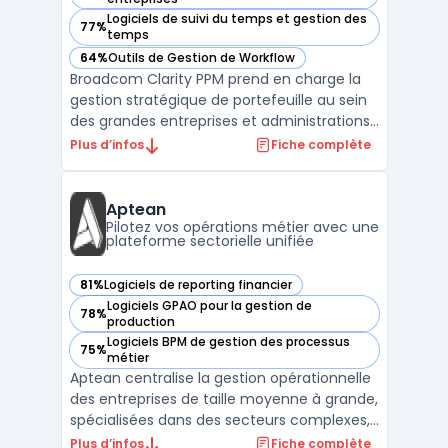
Logiciels de suivi du temps et gestion des
77%
— voir Broadcom Clarity PPM dans cette catégorie
temps
64%
Outils de Gestion de Workflow
— voir Broadcom Clarity PPM dans cette catégorie
Broadcom Clarity PPM prend en charge la
gestion stratégique de portefeuille au sein
des grandes entreprises et administrations
publiques. Le logiciel s’adresse aux équipes
Plus d’infos
Fiche complète
qui pilotent plusieurs projets, produits ou
plateformes et recherchent un outil pour
centraliser leurs budgets, aligner les ress ...
Aptean
Pilotez vos opérations métier avec une
plateforme sectorielle unifiée
81%
Logiciels de reporting financier
— voir Aptean dans cette catégorie
Logiciels GPAO pour la gestion de
78%
— voir Aptean dans cette catégorie
production
Logiciels BPM de gestion des processus
75%
— voir Aptean dans cette catégorie
métier
Aptean centralise la gestion opérationnelle
des entreprises de taille moyenne à grande,
spécialisées dans des secteurs complexes,
en connectant la plateforme logicielle
Plus d’infos
Fiche complète