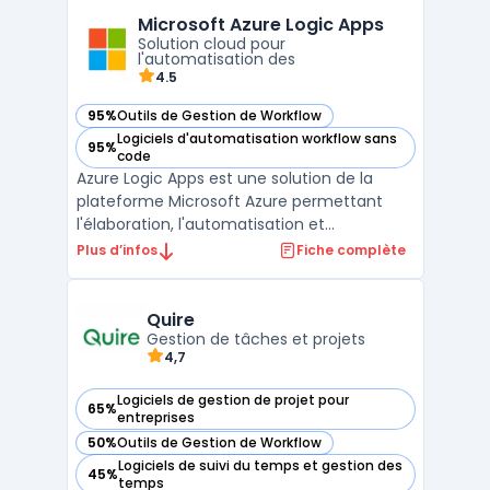
contrats numériques personnalisables avec
Microsoft Azure Logic Apps
une grande facilité, grâce à des modèles
Solution cloud pour
interactifs et une édition ...
l'automatisation des
4.5
95%
Outils de Gestion de Workflow
— voir Microsoft Azure Logic Apps dans cette catégorie
Logiciels d'automatisation workflow sans
95%
— voir Microsoft Azure Logic Apps dans cette catégorie
code
Azure Logic Apps est une solution de la
plateforme Microsoft Azure permettant
l'élaboration, l'automatisation et
l'orchestration de workflows complexes
Plus d’infos
Fiche complète
sans avoir besoin de coder. Elle est conçue
pour aider les entreprises à automatiser
leurs processus métiers, à intégrer
Quire
différentes applications cl ...
Gestion de tâches et projets
4,7
Logiciels de gestion de projet pour
65%
— voir Quire dans cette catégorie
entreprises
50%
Outils de Gestion de Workflow
— voir Quire dans cette catégorie
Logiciels de suivi du temps et gestion des
45%
— voir Quire dans cette catégorie
temps