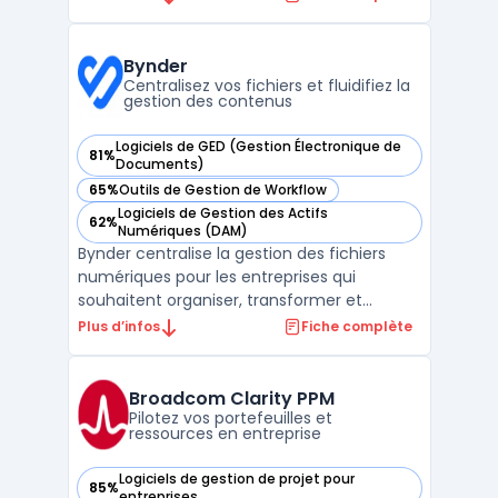
complexes. L’objectif porte sur la
consolidation des activités, la planification
des ressources et la visibilité sur l’état
Bynder
d’avancement ...
Centralisez vos fichiers et fluidifiez la
gestion des contenus
Logiciels de GED (Gestion Électronique de
81%
— voir Bynder dans cette catégorie
Documents)
65%
Outils de Gestion de Workflow
— voir Bynder dans cette catégorie
Logiciels de Gestion des Actifs
62%
— voir Bynder dans cette catégorie
Numériques (DAM)
Bynder centralise la gestion des fichiers
numériques pour les entreprises qui
souhaitent organiser, transformer et
diffuser rapidement leurs contenus à
Plus d’infos
Fiche complète
travers différents services. Dans un
contexte où la multiplication des médias,
des plateformes et des intervenants
Broadcom Clarity PPM
complexifie la gestion des actifs ...
Pilotez vos portefeuilles et
ressources en entreprise
Logiciels de gestion de projet pour
85%
— voir Broadcom Clarity PPM dans cette catégorie
entreprises