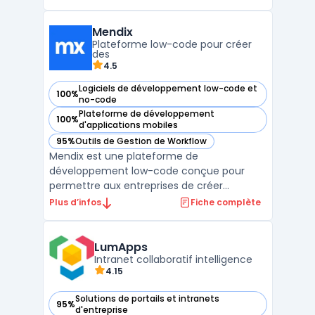
des fonctionnalités complètes
de management qualité, incluant la gestion
Mendix
documentaire, le suivi des audits et la
Plateforme low-code pour créer
traçabilité ...
des
4.5
Logiciels de développement low-code et
100%
— voir Mendix dans cette catégorie
no-code
Plateforme de développement
100%
— voir Mendix dans cette catégorie
d'applications mobiles
95%
Outils de Gestion de Workflow
— voir Mendix dans cette catégorie
Mendix est une plateforme de
développement low-code conçue pour
permettre aux entreprises de créer
rapidement des applications d'entreprise
Plus d’infos
Fiche complète
adaptées à leurs besoins. Grâce à son
interface intuitive, Mendix simplifie le
développement d'applications mobiles, web
LumApps
et omnicanal, sans nécessiter de compét ...
Intranet collaboratif intelligence
4.15
Solutions de portails et intranets
95%
— voir LumApps dans cette catégorie
d'entreprise