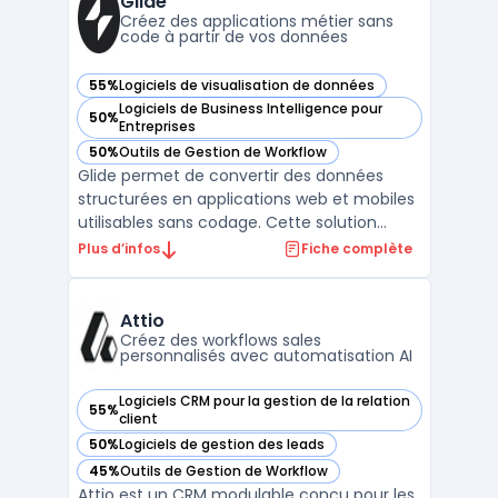
Glide
Créez des applications métier sans
code à partir de vos données
55%
Logiciels de visualisation de données
— voir Glide dans cette catégorie
Logiciels de Business Intelligence pour
50%
— voir Glide dans cette catégorie
Entreprises
50%
Outils de Gestion de Workflow
— voir Glide dans cette catégorie
Glide permet de convertir des données
structurées en applications web et mobiles
utilisables sans codage. Cette solution
s’adresse aux équipes opérationnelles, aux
Plus d’infos
Fiche complète
PME et aux startups impliquées dans la
digitalisation de processus métiers, la
création d’outils internes ou
Attio
l’automatisation de tâches ...
Créez des workflows sales
personnalisés avec automatisation AI
Logiciels CRM pour la gestion de la relation
55%
— voir Attio dans cette catégorie
client
50%
Logiciels de gestion des leads
— voir Attio dans cette catégorie
45%
Outils de Gestion de Workflow
— voir Attio dans cette catégorie
Attio est un CRM modulable conçu pour les