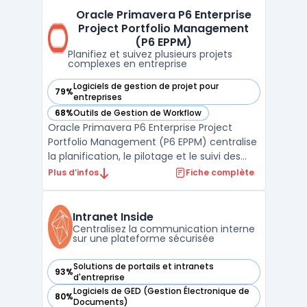
les professionnels du notariat. Ce logiciel
Oracle Primavera P6 Enterprise
cible la massification et la fiabilisation des ...
Project Portfolio Management
(P6 EPPM)
Planifiez et suivez plusieurs projets
complexes en entreprise
Logiciels de gestion de projet pour
79%
— voir Oracle Primavera P6 Enterprise Project Portfolio Ma
entreprises
68%
Outils de Gestion de Workflow
— voir Oracle Primavera P6 Enterprise Project Portfolio Ma
Oracle Primavera P6 Enterprise Project
Portfolio Management (P6 EPPM) centralise
la planification, le pilotage et le suivi des
projets, programmes et portefeuilles à
Plus d’infos
Fiche complète
grande échelle pour les équipes projet,
direction de programmes ou gestionnaires
de portefeuilles. Dans les contextes où
Intranet Inside
plusieurs cha ...
Centralisez la communication interne
sur une plateforme sécurisée
Solutions de portails et intranets
93%
— voir Intranet Inside dans cette catégorie
d'entreprise
Logiciels de GED (Gestion Électronique de
80%
— voir Intranet Inside dans cette catégorie
Documents)