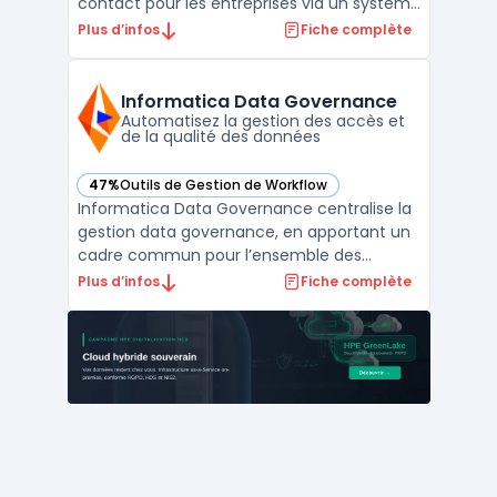
contact pour les entreprises via un système
d’abonnement. Les organisations disposent
Plus d’infos
Fiche complète
ainsi d’un modèle OPEX, évitant l’achat de
licences perpétuelles et maîtrisant leurs
coûts. Ce service permet de déployer des
Informatica Data Governance
outil ...
Automatisez la gestion des accès et
de la qualité des données
47%
Outils de Gestion de Workflow
— voir Informatica Data Governance dans cette catégorie
Informatica Data Governance centralise la
gestion data governance, en apportant un
cadre commun pour l’ensemble des
acteurs et systèmes répartis dans
Plus d’infos
Fiche complète
l’organisation. Ce module s’intègre à
l’environnement cloud IDMC, permettant
ainsi la constitution d’un référentiel unique
de métadonnées pour tous le ...