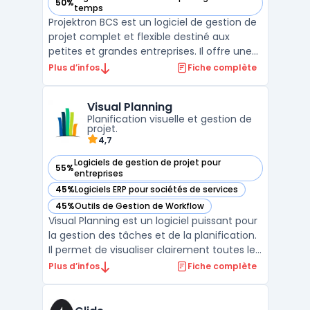
50%
— voir Projektron BCS dans cette catégorie
temps
Projektron BCS est un logiciel de gestion de
projet complet et flexible destiné aux
petites et grandes entreprises. Il offre une
gamme complète de fonctionnalités de
Plus d’infos
Fiche complète
gestion de projet, allant de la planification
et de l'organisation des tâches à la gestion
Visual Planning
des ressources et des budgets. Projektron B
Planification visuelle et gestion de
...
projet.
4,7
Logiciels de gestion de projet pour
55%
— voir Visual Planning dans cette catégorie
entreprises
45%
Logiciels ERP pour sociétés de services
— voir Visual Planning dans cette catégorie
45%
Outils de Gestion de Workflow
— voir Visual Planning dans cette catégorie
Visual Planning est un logiciel puissant pour
la gestion des tâches et de la planification.
Il permet de visualiser clairement toutes les
activités quotidiennes d'une entreprise, afin
Plus d’infos
Fiche complète
de mieux organiser les ressources
humaines et matérielles. Ce logiciel de
planification assure une gestion simplifi ...