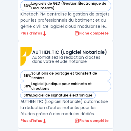
Logiciels de GED (Gestion Électronique de
63%
— voir Kinetech PM dans cette catégorie
Documents)
Kinetech PM centralise la gestion de projets
pour les professionnels du bâtiment et du
génie civil. Ce logiciel cloud modularise le
pilotage de chantier, en digitalisant
Plus d’infos
Fiche complète
l’ensemble des flux de documents de
construction, de la communication à la
gestion financière. L'utilisation de gestion
AUTHEN.TIC (Logiciel Notariale)
de projet ...
Automatisez la rédaction d’actes
dans votre étude notariale
Solutions de partage et transfert de
68%
— voir AUTHEN.TIC (Logiciel Notariale) dans cette catégorie
fichiers
Logiciel juridique pour cabinets et
60%
— voir AUTHEN.TIC (Logiciel Notariale) dans cette catégorie
directions
60%
Logiciel de signature électronique
— voir AUTHEN.TIC (Logiciel Notariale) dans cette catégorie
AUTHEN.TIC (Logiciel Notariale) automatise
la rédaction d’actes notariés pour les
études grâce à des modules dédiés
intégrant intelligence artificielle notariale et
Plus d’infos
Fiche complète
des outils d’aide à la rédaction conçus pour