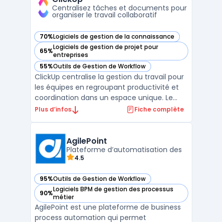
de trav ...
Centralisez tâches et documents pour
organiser le travail collaboratif
70%
Logiciels de gestion de la connaissance
— voir ClickUp dans cette catégorie
Logiciels de gestion de projet pour
65%
— voir ClickUp dans cette catégorie
entreprises
55%
Outils de Gestion de Workflow
— voir ClickUp dans cette catégorie
ClickUp centralise la gestion du travail pour
les équipes en regroupant productivité et
coordination dans un espace unique. Le
logiciel facilite le suivi quotidien des tâches,
Plus d’infos
Fiche complète
l’organisation des documents, la
communication interne et la gestion des
objectifs, tout en simplifiant l’accès à
AgilePoint
l’informat ...
Plateforme d’automatisation des
4.5
95%
Outils de Gestion de Workflow
— voir AgilePoint dans cette catégorie
Logiciels BPM de gestion des processus
90%
— voir AgilePoint dans cette catégorie
métier
AgilePoint est une plateforme de business
process automation qui permet