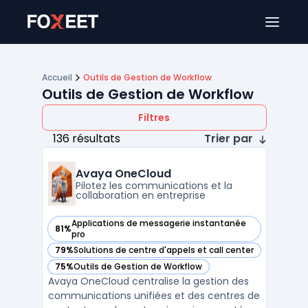
Ouver
Accueil
Outils de Gestion de Workflow
Outils de Gestion de Workflow
Filtres
136 résultats
Trier par
Avaya OneCloud
Pilotez les communications et la
collaboration en entreprise
Applications de messagerie instantanée
81%
— voir Avaya OneCloud dans cette catégorie
pro
79%
Solutions de centre d'appels et call center
— voir Avaya OneCloud dans cette catégorie
75%
Outils de Gestion de Workflow
— voir Avaya OneCloud dans cette catégorie
Avaya OneCloud centralise la gestion des
communications unifiées et des centres de