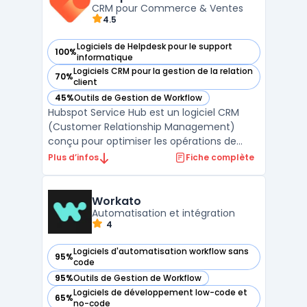
etc. iObe ...
CRM pour Commerce & Ventes
4.5
Logiciels de Helpdesk pour le support
100%
— voir Hubspot Service Hub dans cette catégorie
informatique
Logiciels CRM pour la gestion de la relation
70%
— voir Hubspot Service Hub dans cette catégorie
client
45%
Outils de Gestion de Workflow
— voir Hubspot Service Hub dans cette catégorie
Hubspot Service Hub est un logiciel CRM
(Customer Relationship Management)
conçu pour optimiser les opérations de
Commerce & Ventes. Développé par
Plus d’infos
Fiche complète
Hubspot, ce logiciel répond aux besoins des
DSI, DAF, DRH, DirMarket, DirCo, DirLogistique,
DG, PDG et indépendants en offrant une
Workato
Automatisation et intégration
solution complète ...
4
Logiciels d'automatisation workflow sans
95%
— voir Workato dans cette catégorie
code
95%
Outils de Gestion de Workflow
— voir Workato dans cette catégorie
Logiciels de développement low-code et
65%
— voir Workato dans cette catégorie
no-code