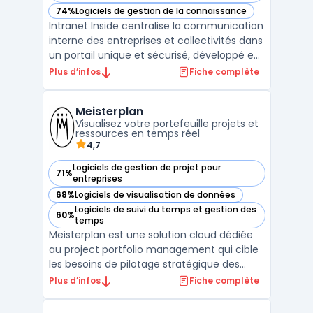
74%
Logiciels de gestion de la connaissance
— voir Intranet Inside dans cette catégorie
Intranet Inside centralise la communication
interne des entreprises et collectivités dans
un portail unique et sécurisé, développé en
France. Adapté aux exigences des
Plus d’infos
Fiche complète
organisations cherchant à simplifier la
gestion des échanges tout en maîtrisant la
Meisterplan
confidentialité des données, il s’adresse aux
Visualisez votre portefeuille projets et
stru ...
ressources en temps réel
4,7
Logiciels de gestion de projet pour
71%
— voir Meisterplan dans cette catégorie
entreprises
68%
Logiciels de visualisation de données
— voir Meisterplan dans cette catégorie
Logiciels de suivi du temps et gestion des
60%
— voir Meisterplan dans cette catégorie
temps
Meisterplan est une solution cloud dédiée
au project portfolio management qui cible
les besoins de pilotage stratégique des
portefeuilles projets et de gestion des
Plus d’infos
Fiche complète
ressources au sein des équipes en
entreprise. L’outil facilite l’ajustement en