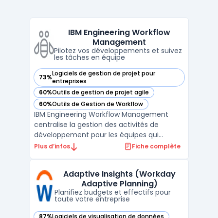
IBM Engineering Workflow
Management
Pilotez vos développements et suivez
les tâches en équipe
Logiciels de gestion de projet pour
73%
— voir IBM Engineering Workflow Management dans cette c
entreprises
60%
Outils de gestion de projet agile
— voir IBM Engineering Workflow Management dans cette c
60%
Outils de Gestion de Workflow
— voir IBM Engineering Workflow Management dans cette c
IBM Engineering Workflow Management
centralise la gestion des activités de
développement pour les équipes qui
organisent les livrables, suivent les
Plus d’infos
Fiche complète
changements et garantissent la traçabilité.
Ce logiciel s’adresse aux environnements
Adaptive Insights (Workday
cycle de vie logiciel à grande échelle où la
Adaptive Planning)
coordination entre man ...
Planifiez budgets et effectifs pour
toute votre entreprise
87%
Logiciels de visualisation de données