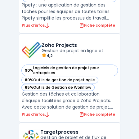
Pipefy : une application de gestion des
tâches pour les équipes de toutes tailles.
Pipefy simplifie les processus de travail
avec des modèles préconfigurés pour les
Plus d’infos
Fiche complète
projets les plus courants et une interface
intuitive. Les équipes peuvent rapidement
créer des workflows opérationnels sans
Zoho Projects
connaissanc ...
Gestion de projet en ligne et
4,2
Logiciels de gestion de projet pour
90%
— voir Zoho Projects dans cette catégorie
entreprises
80%
Outils de gestion de projet agile
— voir Zoho Projects dans cette catégorie
65%
Outils de Gestion de Workflow
— voir Zoho Projects dans cette catégorie
Gestion des tâches et collaboration
d'équipe facilitées grâce à Zoho Projects.
Avec cette solution de gestion de projet,
organisez vos tâches, discutez
Plus d’infos
Fiche complète
instantanément avec vos collaborateurs et
suivez l'avancement de vos projets en
Targetprocess
temps réel. Profitez d'une vue d'ensemble
Gestion de projet et de flux de