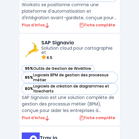
Workato se positionne comme une
plateforme d'automatisation et
d'intégration avant-gardiste, conçue pour
révolutionner la manière dont les
Plus d’infos
Fiche complète
entreprises orchestrent leurs processus
métier. En exploitant la puissance de
SAP Signavio
l'automatisation basée sur l'IA et une
Solution cloud pour cartographie
approche low-code/no-code, Workato
et
démocrati ...
4.5
95%
Outils de Gestion de Workflow
— voir SAP Signavio dans cette catégorie
Logiciels BPM de gestion des processus
85%
— voir SAP Signavio dans cette catégorie
métier
Logiciels de création de diagrammes et
80%
— voir SAP Signavio dans cette catégorie
flowcharts
SAP Signavio est une solution complète de
gestion des processus métier (BPM),
conçue pour aider les entreprises à
cartographier, analyser et optimiser leurs
Plus d’infos
Fiche complète
workflows opérationnels. Cette plateforme
offre une transparence totale sur les
processus métier, permettant d’identifier
Tray.io