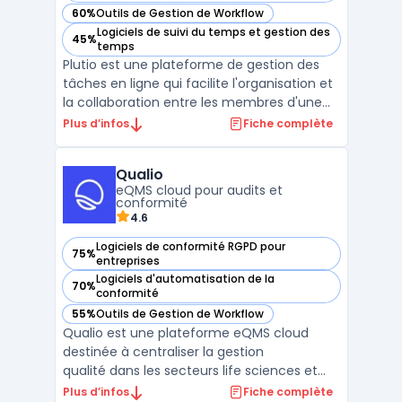
60%
Outils de Gestion de Workflow
— voir Plutio dans cette catégorie
Logiciels de suivi du temps et gestion des
45%
— voir Plutio dans cette catégorie
temps
Plutio est une plateforme de gestion des
tâches en ligne qui facilite l'organisation et
la collaboration entre les membres d'une
équipe. Elle comprend des fonctionnalités
Plus d’infos
Fiche complète
telles que la planification des projets, la
gestion des tâches, les tableaux Kanban, les
Qualio
calendriers, les fichiers et la messager ...
eQMS cloud pour audits et
conformité
4.6
Logiciels de conformité RGPD pour
75%
— voir Qualio dans cette catégorie
entreprises
Logiciels d'automatisation de la
70%
— voir Qualio dans cette catégorie
conformité
55%
Outils de Gestion de Workflow
— voir Qualio dans cette catégorie
Qualio est une plateforme eQMS cloud
destinée à centraliser la gestion
qualité dans les secteurs life sciences et
dispositifs médicaux. La solution propose
Plus d’infos
Fiche complète