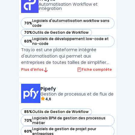
les inefficacités, de ...
Automatisation Workflow et
intégration
Logiciels d'automatisation workflow sans
70%
— voir Tray.io dans cette catégorie
code
70%
Outils de Gestion de Workflow
— voir Tray.io dans cette catégorie
Logiciels de développement low-code et
60%
— voir Tray.io dans cette catégorie
no-code
Tray.io est une plateforme intégrée
d'automatisation qui permet aux
entreprises de toutes tailles de simplifier
leurs processus d'affaires grâce à une
Plus d’infos
Fiche complète
automatisation puissante et flexible. En
tant que solution iPaaS alimentée par l'IA,
Tray.io offre une approche unifiée pour
Pipefy
connecter diverses appli ...
Gestion de processus et de flux de
4,6
85%
Outils de Gestion de Workflow
— voir Pipefy dans cette catégorie
Logiciels BPM de gestion des processus
70%
— voir Pipefy dans cette catégorie
métier
Logiciels de gestion de projet pour
60%
— voir Pipefy dans cette catégorie
entreprises