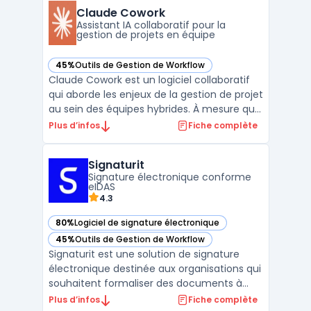
temps réel des projets et des capacités
Claude Cowork
disponibles, sans ...
Assistant IA collaboratif pour la
gestion de projets en équipe
45%
Outils de Gestion de Workflow
— voir Claude Cowork dans cette catégorie
Claude Cowork est un logiciel collaboratif
qui aborde les enjeux de la gestion de projet
au sein des équipes hybrides. À mesure que
le télétravail gagne en importance, la
Plus d’infos
Fiche complète
coordination des actions et le suivi des
tâches deviennent essentiels pour
Signaturit
maintenir la productivité sans centraliser
Signature électronique conforme
l'informati ...
eIDAS
4.3
80%
Logiciel de signature électronique
— voir Signaturit dans cette catégorie
45%
Outils de Gestion de Workflow
— voir Signaturit dans cette catégorie
Signaturit est une solution de signature
électronique destinée aux organisations qui
souhaitent formaliser des documents à
distance avec une valeur probante
Plus d’infos
Fiche complète