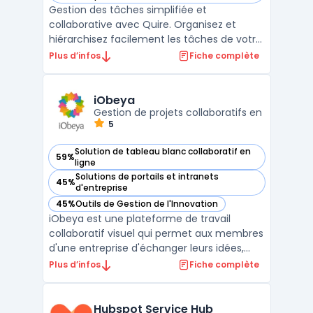
Gestion des tâches simplifiée et
collaborative avec Quire. Organisez et
hiérarchisez facilement les tâches de votre
projet entre plusieurs équipes en temps
Plus d’infos
Fiche complète
réel. Profitez d'une interface intuitive, une
vue d'ensemble claire, et des options de
personnalisation étendues pour mieux
iObeya
coordonner votre tra ...
Gestion de projets collaboratifs en
5
Solution de tableau blanc collaboratif en
59%
— voir iObeya dans cette catégorie
ligne
Solutions de portails et intranets
45%
— voir iObeya dans cette catégorie
d'entreprise
45%
Outils de Gestion de l'Innovation
— voir iObeya dans cette catégorie
iObeya est une plateforme de travail
collaboratif visuel qui permet aux membres
d'une entreprise d'échanger leurs idées,
leurs connaissances et informations en
Plus d’infos
Fiche complète
temps réel. Elle est utilisée pour la gestion
de projet, la résolution de problème, la
planification, la formation, la simulation,
Hubspot Service Hub