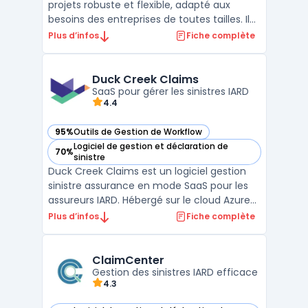
projets robuste et flexible, adapté aux
besoins des entreprises de toutes tailles. Il
offre des fonctionnalités complètes pour la
Plus d’infos
Fiche complète
gestion de projets, la planification, et le suivi
des tâches, permettant aux équipes de
travailler de manière efficace et harmonieu
Duck Creek Claims
...
SaaS pour gérer les sinistres IARD
4.4
95%
Outils de Gestion de Workflow
— voir Duck Creek Claims dans cette catégorie
Logiciel de gestion et déclaration de
70%
— voir Duck Creek Claims dans cette catégorie
sinistre
Duck Creek Claims est un logiciel gestion
sinistre assurance en mode SaaS pour les
assureurs IARD. Hébergé sur le cloud Azure
assurance, il s’intègre au SI via APIs ouvertes
Plus d’infos
Fiche complète
et connecteurs pour constituer une
solution claims assurance cohérente
couvrant la conformité, la traçabilité et
ClaimCenter
Gestion des sinistres IARD efficace
l’efficacité ...
4.3