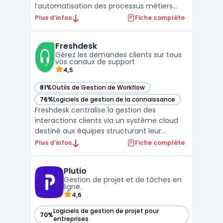
l’automatisation des processus métiers
dans les entreprises. Elle s’appuie sur
Plus d’infos
Fiche complète
une plateforme low code offrant un
environnement flexible pour créer et
Freshdesk
adapter des workflows transverses, tout en
Gérez les demandes clients sur tous
harm ...
vos canaux de support
4,5
81%
Outils de Gestion de Workflow
— voir Freshdesk dans cette catégorie
76%
Logiciels de gestion de la connaissance
— voir Freshdesk dans cette catégorie
Freshdesk centralise la gestion des
interactions clients via un système cloud
destiné aux équipes structurant leur
support au quotidien. Les PME B2B, les
Plus d’infos
Fiche complète
sociétés du secteur e‑commerce ou les
groupes multinationales utilisent Freshdesk
Plutio
pour organiser les processus de support
Gestion de projet et de tâches en
client. La plateforme co ...
ligne.
4,6
Logiciels de gestion de projet pour
70%
— voir Plutio dans cette catégorie
entreprises