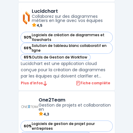
en temps réel. Contrairement à d'autres
Lucidchart
outils de gestion de projets, SpiraTeam
Collaborez sur des diagrammes
facilite la co ...
métiers en ligne avec vos équipes
4,5
Logiciels de création de diagrammes et
90%
— voir Lucidchart dans cette catégorie
flowcharts
Solution de tableau blanc collaboratif en
66%
— voir Lucidchart dans cette catégorie
ligne
65%
Outils de Gestion de Workflow
— voir Lucidchart dans cette catégorie
Lucidchart est une application cloud
conçue pour la création de diagrammes
par les équipes qui doivent clarifier et
partager des processus à distance. Cette
Plus d’infos
Fiche complète
plateforme facilite la visualisation des flux
opérationnels des entreprises et la gestion
One2Team
documentaire centralisée. Lucidchart
Gestion de projets et collaboration
s'adresse aux gr ...
en
4,3
Logiciels de gestion de projet pour
60%
— voir One2Team dans cette catégorie
entreprises