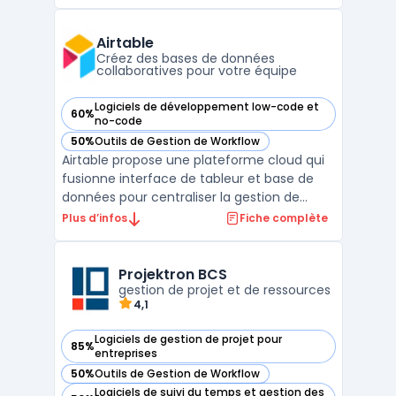
conforme au règlement eIDAS. La
plateforme prend en charge la signature en
ligne, la signature PDF et la signature
Airtable
numérique, avec des niveaux ...
Créez des bases de données
collaboratives pour votre équipe
Logiciels de développement low-code et
60%
— voir Airtable dans cette catégorie
no-code
50%
Outils de Gestion de Workflow
— voir Airtable dans cette catégorie
Airtable propose une plateforme cloud qui
fusionne interface de tableur et base de
données pour centraliser la gestion de
données métiers dans une interface
Plus d’infos
Fiche complète
unique. Cette approche permet la
structuration de données hétérogènes
comme des stocks, contacts, documents
Projektron BCS
ou workflows, tout en répondant aux ...
gestion de projet et de ressources
4,1
Logiciels de gestion de projet pour
85%
— voir Projektron BCS dans cette catégorie
entreprises
50%
Outils de Gestion de Workflow
— voir Projektron BCS dans cette catégorie
Logiciels de suivi du temps et gestion des