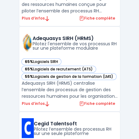
des ressources humaines conçue pour
piloter l’ensemble des processus RH
d’organisations en croissance. Ce logiciel
Plus d’infos
Fiche complète
centralise la gestion des données
employés, l’automatisation des workflows
RH et le suivi des relations de travail, afin de
Adequasys SIRH (HRMS)
traiter les spécifi ...
Pilotez l'ensemble de vos processus RH
sur une plateforme modulaire
65%
Logiciels SIRH
— voir Adequasys SIRH (HRMS) dans cette catégorie
65%
Logiciels de recrutement (ATS)
— voir Adequasys SIRH (HRMS) dans cette catégorie
55%
Logiciels de gestion de la formation (LMS)
— voir Adequasys SIRH (HRMS) dans cette catégorie
Adequasys SIRH (HRMS) centralise
l’ensemble des processus de gestion des
ressources humaines pour les organisations
de 100 à 10 000 employés, intégrant
Plus d’infos
Fiche complète
l’administration du personnel, la
planification RH et la gestion des talents. Ce
logiciel modulaire est conçu pour faciliter la
Cegid Talentsoft
gestion des informat ...
Pilotez l’ensemble des processus RH
sur une seule plateforme