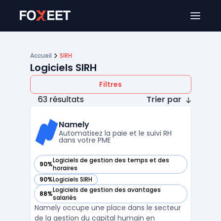
Ouver
Accueil
SIRH
Logiciels SIRH
Filtres
63 résultats
Trier par
Namely
Automatisez la paie et le suivi RH
dans votre PME
Logiciels de gestion des temps et des
90%
— voir Namely dans cette catégorie
horaires
90%
Logiciels SIRH
— voir Namely dans cette catégorie
Logiciels de gestion des avantages
88%
— voir Namely dans cette catégorie
salariés
Namely occupe une place dans le secteur
de la gestion du capital humain en