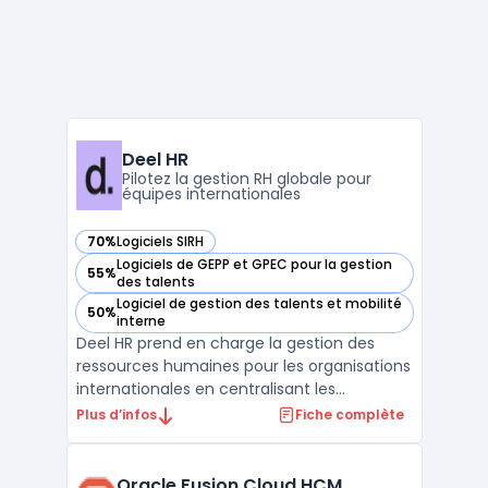
Deel HR
Pilotez la gestion RH globale pour
équipes internationales
70%
Logiciels SIRH
— voir Deel HR dans cette catégorie
Logiciels de GEPP et GPEC pour la gestion
55%
— voir Deel HR dans cette catégorie
des talents
Logiciel de gestion des talents et mobilité
50%
— voir Deel HR dans cette catégorie
interne
Deel HR prend en charge la gestion des
ressources humaines pour les organisations
internationales en centralisant les
processus sur une plateforme unique. Les
Plus d’infos
Fiche complète
entreprises qui pilotent des équipes
réparties sur plusieurs pays rencontrent des
défis liés à la conformité, à la diversité
Oracle Fusion Cloud HCM