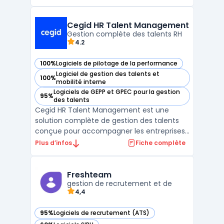
système de gestion du rendement agile et
puissant. La plateforme offre des outils tels
que l'entesure de la rétroaction en temps
Cegid HR Talent Management
réel, l ...
Gestion complète des talents RH
4.2
100%
Logiciels de pilotage de la performance
— voir Cegid HR Talent Management dans cette catégorie
Logiciel de gestion des talents et
100%
— voir Cegid HR Talent Management dans cette catégorie
mobilité interne
Logiciels de GEPP et GPEC pour la gestion
95%
— voir Cegid HR Talent Management dans cette catégorie
des talents
Cegid HR Talent Management est une
solution complète de gestion des talents
conçue pour accompagner les entreprises
dans leur transformation RH. Le logiciel
Plus d’infos
Fiche complète
couvre l'ensemble du cycle de vie des
employés, depuis le recrutement jusqu'à la
gestion des compétences, en passant par
Freshteam
l'évaluation des perfo ...
gestion de recrutement et de
4,4
95%
Logiciels de recrutement (ATS)
— voir Freshteam dans cette catégorie