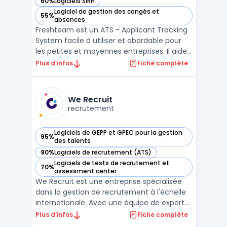
60%
Logiciels SIRH
— voir Freshteam dans cette catégorie
Logiciel de gestion des congés et
55%
— voir Freshteam dans cette catégorie
absences
Freshteam est un ATS - Applicant Tracking
System facile à utiliser et abordable pour
les petites et moyennes entreprises. Il aide
les entreprises à gérer leur processus de
Plus d’infos
Fiche complète
recrutement de bout en bout, de la
publication d'offres d'emploi à l'embauche
des candidats. Avec Freshteam, vous
We Recruit
pouvez créer d ...
recrutement
Logiciels de GEPP et GPEC pour la gestion
95%
— voir We Recruit dans cette catégorie
des talents
90%
Logiciels de recrutement (ATS)
— voir We Recruit dans cette catégorie
Logiciels de tests de recrutement et
70%
— voir We Recruit dans cette catégorie
assessment center
We Recruit est une entreprise spécialisée
dans la gestion de recrutement à l'échelle
internationale. Avec une équipe de experts
SEO et un vaste éventail de services, We
Plus d’infos
Fiche complète
Recruit peut aider les entreprises à trouver