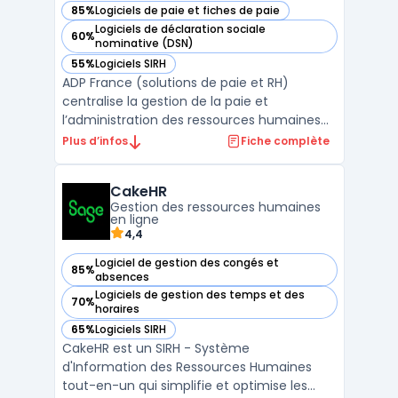
85%
Logiciels de paie et fiches de paie
— voir ADP Paie dans cette catégorie
Logiciels de déclaration sociale
60%
— voir ADP Paie dans cette catégorie
nominative (DSN)
55%
Logiciels SIRH
— voir ADP Paie dans cette catégorie
ADP France (solutions de paie et RH)
centralise la gestion de la paie et
l’administration des ressources humaines
pour les entreprises, de toutes tailles, des
Plus d’infos
Fiche complète
TPE aux multinationales. Les directions RH et
finance disposent de dispositifs pour la
CakeHR
conformité réglementaire, la précision du
Gestion des ressources humaines
calcul des s ...
en ligne
4,4
Logiciel de gestion des congés et
85%
— voir CakeHR dans cette catégorie
absences
Logiciels de gestion des temps et des
70%
— voir CakeHR dans cette catégorie
horaires
65%
Logiciels SIRH
— voir CakeHR dans cette catégorie
CakeHR est un SIRH - Système
d'Information des Ressources Humaines
tout-en-un qui simplifie et optimise les