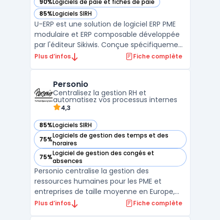
90%
Logiciels de paie et fiches de paie
— voir SIKIWIS UERP dans cette catégorie
85%
Logiciels SIRH
— voir SIKIWIS UERP dans cette catégorie
U-ERP est une solution de logiciel ERP PME
modulaire et ERP composable développée
par l'éditeur Sikiwis. Conçue spécifiquement
pour les petites et moyennes entreprises,
Plus d’infos
Fiche complète
cette plateforme low code et erp no code
permet de digitaliser l'ensemble des
Personio
processus métier au sein d'une
Centralisez la gestion RH et
architecture unifiée. ...
automatisez vos processus internes
4,3
85%
Logiciels SIRH
— voir Personio dans cette catégorie
Logiciels de gestion des temps et des
75%
— voir Personio dans cette catégorie
horaires
Logiciel de gestion des congés et
75%
— voir Personio dans cette catégorie
absences
Personio centralise la gestion des
ressources humaines pour les PME et
entreprises de taille moyenne en Europe,
facilitant le pilotage RH sur l’ensemble du
Plus d’infos
Fiche complète
cycle de vie des employés. Les directions RH