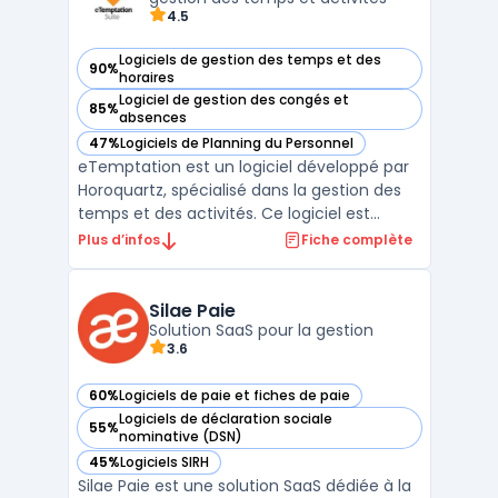
4.5
Logiciels de gestion des temps et des
90%
— voir eTemptation dans cette catégorie
horaires
Logiciel de gestion des congés et
85%
— voir eTemptation dans cette catégorie
absences
47%
Logiciels de Planning du Personnel
— voir eTemptation dans cette catégorie
eTemptation est un logiciel développé par
Horoquartz, spécialisé dans la gestion des
temps et des activités. Ce logiciel est
conçu pour optimiser la gestion des
Plus d’infos
Fiche complète
horaires de travail, améliorer l'efficacité
opérationnelle et assurer la conformité
réglementaire. eTemptation offre une
Silae Paie
Solution SaaS pour la gestion
solution complète ...
3.6
60%
Logiciels de paie et fiches de paie
— voir Silae Paie dans cette catégorie
Logiciels de déclaration sociale
55%
— voir Silae Paie dans cette catégorie
nominative (DSN)
45%
Logiciels SIRH
— voir Silae Paie dans cette catégorie
Silae Paie est une solution SaaS dédiée à la