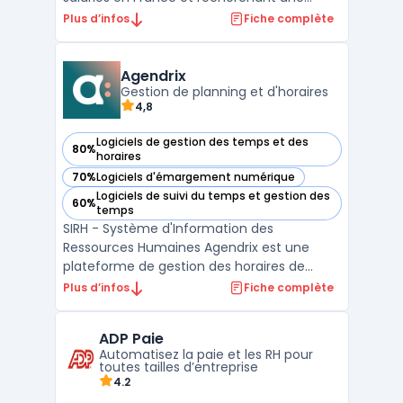
solution intégrée à leur système de gestion
Plus d’infos
Fiche complète
des ressources humaines. Le logiciel
permettait une automatisation paie
avancée grâce à un moteur de calcul
Agendrix
personnalisable, facilitant la ...
Gestion de planning et d'horaires
4,8
Logiciels de gestion des temps et des
80%
— voir Agendrix dans cette catégorie
horaires
70%
Logiciels d'émargement numérique
— voir Agendrix dans cette catégorie
Logiciels de suivi du temps et gestion des
60%
— voir Agendrix dans cette catégorie
temps
SIRH - Système d'Information des
Ressources Humaines Agendrix est une
plateforme de gestion des horaires de
travail et des plannings d'employés. Cet
Plus d’infos
Fiche complète
outil permet aux employeurs de créer des
calendriers personnalisés et aux employés
ADP Paie
de visualiser leur emploi du temps en
Automatisez la paie et les RH pour
temps réel. Agendrix offre éga ...
toutes tailles d’entreprise
4.2