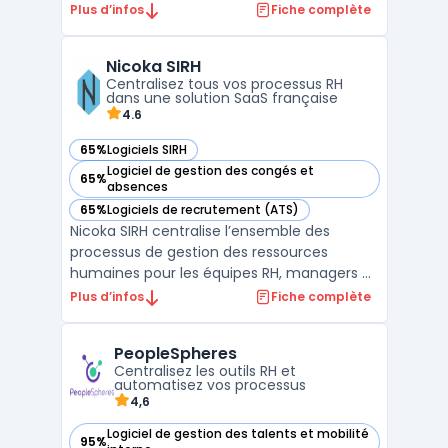
processus de RH pour les entreprises de
Plus d’infos
Fiche complète
toutes tailles. Il propose des fonctionnalités
de gestion du personnel, de suivi des
Nicoka SIRH
congés et absences, de gestion des
Centralisez tous vos processus RH
performances, de gestion des can ...
dans une solution SaaS française
4.6
65%
Logiciels SIRH
— voir Nicoka SIRH dans cette catégorie
Logiciel de gestion des congés et
65%
— voir Nicoka SIRH dans cette catégorie
absences
65%
Logiciels de recrutement (ATS)
— voir Nicoka SIRH dans cette catégorie
Nicoka SIRH centralise l’ensemble des
processus de gestion des ressources
humaines pour les équipes RH, managers et
collaborateurs. Le logiciel traite la
Plus d’infos
Fiche complète
problématique de la gestion dispersée des
données et des tâches RH dans des
PeopleSpheres
contextes où la sécurisation des accès, la
Centralisez les outils RH et
conformité française et la ...
automatisez vos processus
4,6
Logiciel de gestion des talents et mobilité
95%