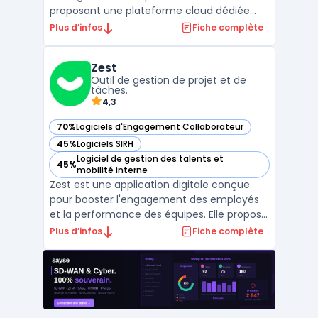
proposant une plateforme cloud dédiée
aux PME. Ce logiciel centralise les
Plus d’infos
Fiche complète
opérations HCM et automatise la gestion
des processus liés aux ressources
Zest
humaines. L’interface permet également
Outil de gestion de projet et de
d’encadrer la paie, le suivi du temps ...
tâches.
4,3
70%
Logiciels d'Engagement Collaborateur
— voir Zest dans cette catégorie
45%
Logiciels SIRH
— voir Zest dans cette catégorie
Logiciel de gestion des talents et
45%
— voir Zest dans cette catégorie
mobilité interne
Zest est une application digitale conçue
pour booster l'engagement des employés
et la performance des équipes. Elle propose
des outils pour l'écoute, le partage, la
Plus d’infos
Fiche complète
gestion des objectifs et le pilotage de
l'engagement en temps réel. Adaptée à
toutes tailles d'entreprises, Zest est
disponible en plus ...