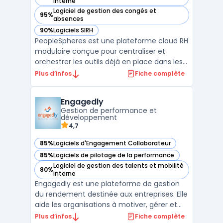
— voir PeopleSpheres dans cette catégorie
interne
Logiciel de gestion des congés et
95%
— voir PeopleSpheres dans cette catégorie
absences
90%
Logiciels SIRH
— voir PeopleSpheres dans cette catégorie
PeopleSpheres est une plateforme cloud RH
modulaire conçue pour centraliser et
orchestrer les outils déjà en place dans les
entreprises, sans imposer le remplacement
Plus d’infos
Fiche complète
d’infrastructures existantes. Sur le segment
des PME et organisations internationales, la
Engagedly
gestion de la diversité des solutions intern ...
Gestion de performance et
développement
4,7
85%
Logiciels d'Engagement Collaborateur
— voir Engagedly dans cette catégorie
85%
Logiciels de pilotage de la performance
— voir Engagedly dans cette catégorie
Logiciel de gestion des talents et mobilité
80%
— voir Engagedly dans cette catégorie
interne
Engagedly est une plateforme de gestion
du rendement destinée aux entreprises. Elle
aide les organisations à motiver, gérer et
développer leur personnel grâce à un
Plus d’infos
Fiche complète