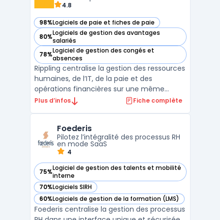
4.8
98%
Logiciels de paie et fiches de paie
— voir Rippling dans cette catégorie
Logiciels de gestion des avantages
80%
— voir Rippling dans cette catégorie
salariés
Logiciel de gestion des congés et
78%
— voir Rippling dans cette catégorie
absences
Rippling centralise la gestion des ressources
humaines, de l’IT, de la paie et des
opérations financières sur une même
interface, afin de traiter les processus RH,
Plus d’infos
Fiche complète
administratifs et informatiques dans des
organisations à effectifs internationaux.
Foederis
Conçu pour répondre à la complexité des
Pilotez l’intégralité des processus RH
entreprises r ...
en mode SaaS
4
Logiciel de gestion des talents et mobilité
75%
— voir Foederis dans cette catégorie
interne
70%
Logiciels SIRH
— voir Foederis dans cette catégorie
60%
Logiciels de gestion de la formation (LMS)
— voir Foederis dans cette catégorie
Foederis centralise la gestion des processus
RH dans une interface unique et sécurisée