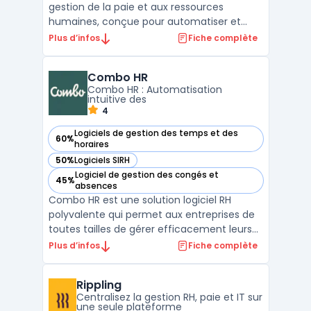
gestion de la paie et aux ressources
humaines, conçue pour automatiser et
simplifier le traitement des bulletins de
Plus d’infos
Fiche complète
salaire. Grâce à son moteur de calcul
intelligent, le logiciel garantit une gestion
Combo HR
conforme aux réglementations en vigueur,
Combo HR : Automatisation
réduisant ains ...
intuitive des
4
Logiciels de gestion des temps et des
60%
— voir Combo HR dans cette catégorie
horaires
50%
Logiciels SIRH
— voir Combo HR dans cette catégorie
Logiciel de gestion des congés et
45%
— voir Combo HR dans cette catégorie
absences
Combo HR est une solution logiciel RH
polyvalente qui permet aux entreprises de
toutes tailles de gérer efficacement leurs
ressources humaines. Cette plateforme
Plus d’infos
Fiche complète
cloud couvre divers aspects de la gestion
des talents et de l'automatisation des
Rippling
processus RH, offrant ainsi une gestion
Centralisez la gestion RH, paie et IT sur
fluide des opérati ...
une seule plateforme