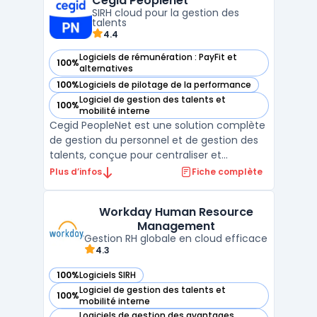
Cegid Peoplenet
administrative jusqu’à la planification des
SIRH cloud pour la gestion des
effectifs. Les équipes ...
talents
4.4
Logiciels de rémunération : PayFit et
100%
— voir Cegid Peoplenet dans cette catégorie
alternatives
100%
Logiciels de pilotage de la performance
— voir Cegid Peoplenet dans cette catégorie
Logiciel de gestion des talents et
100%
— voir Cegid Peoplenet dans cette catégorie
mobilité interne
Cegid PeopleNet est une solution complète
de gestion du personnel et de gestion des
talents, conçue pour centraliser et
automatiser les processus RH. Destiné aux
Plus d’infos
Fiche complète
entreprises de toutes tailles, ce SIRH cloud
facilite la gestion administrative des
Workday Human Resource
collaborateurs, du recrutement au suivi des
Management
performanc ...
Gestion RH globale en cloud efficace
4.3
100%
Logiciels SIRH
— voir Workday Human Resource Management dans cette c
Logiciel de gestion des talents et
100%
— voir Workday Human Resource Management dans cette c
mobilité interne
Logiciels de gestion des avantages