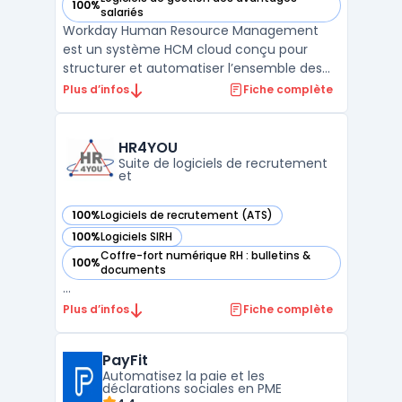
100%
— voir Workday Human Resource Management dans cette c
salariés
Workday Human Resource Management
est un système HCM cloud conçu pour
structurer et automatiser l’ensemble des
processus RH au sein des entreprises de
Plus d’infos
Fiche complète
toutes tailles, avec une orientation
particulière sur les organisations
internationales. La solution offre une vue
HR4YOU
centralisée et en temps réel sur l ...
Suite de logiciels de recrutement
et
100%
Logiciels de recrutement (ATS)
— voir HR4YOU dans cette catégorie
100%
Logiciels SIRH
— voir HR4YOU dans cette catégorie
Coffre-fort numérique RH : bulletins &
100%
— voir HR4YOU dans cette catégorie
documents
...
Plus d’infos
Fiche complète
PayFit
Automatisez la paie et les
déclarations sociales en PME