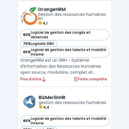
les meilleurs candidats pour les postes
OrangeHRM
vacants. Que ce soit pour le recrutement
Gestion des ressources humaines
de ca ...
en
4,1
Logiciel de gestion des congés et
80%
— voir OrangeHRM dans cette catégorie
absences
75%
Logiciels SIRH
— voir OrangeHRM dans cette catégorie
Logiciel de gestion des talents et mobilité
65%
— voir OrangeHRM dans cette catégorie
interne
OrangeHRM est un SIRH - Système
d'Information des Ressources Humaines
open source, modulaire, complet et
personnalisable. Il offre une suite d'outils de
Plus d’infos
Fiche complète
gestion du personnel, alliant performance
et simplicité. Grâce à OrangeHRM, gérez
facilement les informations relatives à la
BizMerlinHR
paie, la gestion des e ...
gestion des ressources humaines
4,4
Logiciel de gestion des talents et mobilité
85%
— voir BizMerlinHR dans cette catégorie
interne