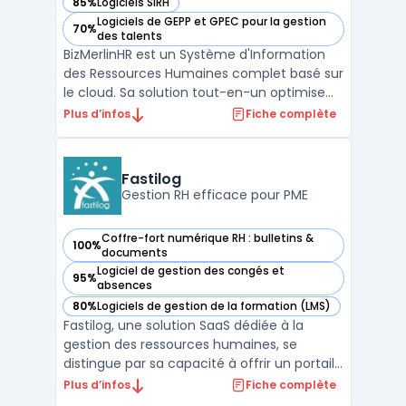
85%
Logiciels SIRH
— voir BizMerlinHR dans cette catégorie
Logiciels de GEPP et GPEC pour la gestion
70%
— voir BizMerlinHR dans cette catégorie
des talents
BizMerlinHR est un Système d'Information
des Ressources Humaines complet basé sur
le cloud. Sa solution tout-en-un optimise
l'embauche, la formation, la paie, le suivi
Plus d’infos
Fiche complète
des congés, l'évaluation des performances
et la gestion des avantages sociaux. Avec
ses outils de reporting et d'analyse, vous
Fastilog
pouve ...
Gestion RH efficace pour PME
Coffre-fort numérique RH : bulletins &
100%
— voir Fastilog dans cette catégorie
documents
Logiciel de gestion des congés et
95%
— voir Fastilog dans cette catégorie
absences
80%
Logiciels de gestion de la formation (LMS)
— voir Fastilog dans cette catégorie
Fastilog, une solution SaaS dédiée à la
gestion des ressources humaines, se
distingue par sa capacité à offrir un portail
RH sur mesure. Avec ses 12 modules, il
Plus d’infos
Fiche complète
couvre des fonctionnalités clés telles que la