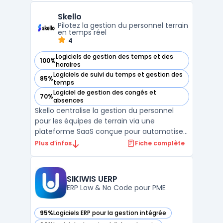
gestion des absences et des congés, la
Skello
dématérialisation des bulletins de paie, et
Pilotez la gestion du personnel terrain
l'automati ...
en temps réel
4
Logiciels de gestion des temps et des
100%
— voir Skello dans cette catégorie
horaires
Logiciels de suivi du temps et gestion des
85%
— voir Skello dans cette catégorie
temps
Logiciel de gestion des congés et
70%
— voir Skello dans cette catégorie
absences
Skello centralise la gestion du personnel
pour les équipes de terrain via une
plateforme SaaS conçue pour automatiser
la planification des équipes, assurer le suivi
Plus d’infos
Fiche complète
des temps de travail et structurer la
préparation de la paie. Le logiciel s’adresse
aux secteurs tels que l’hôtellerie-
SIKIWIS UERP
restauration, la ...
ERP Low & No Code pour PME
95%
Logiciels ERP pour la gestion intégrée
— voir SIKIWIS UERP dans cette catégorie