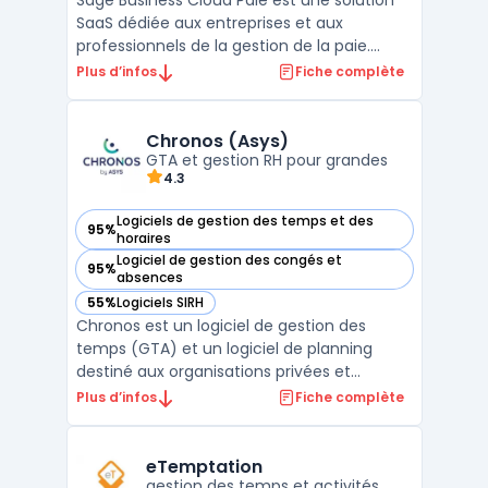
Sage Business Cloud Paie est une solution
SaaS dédiée aux entreprises et aux
professionnels de la gestion de la paie.
Conçu pour automatiser l’ensemble du
Plus d’infos
Fiche complète
processus de traitement des salaires, ce
logiciel permet de générer des bulletins de
paie en ligne en toute conformité avec les
Chronos (Asys)
réglementations e ...
GTA et gestion RH pour grandes
4.3
Logiciels de gestion des temps et des
95%
— voir Chronos (Asys) dans cette catégorie
horaires
Logiciel de gestion des congés et
95%
— voir Chronos (Asys) dans cette catégorie
absences
55%
Logiciels SIRH
— voir Chronos (Asys) dans cette catégorie
Chronos est un logiciel de gestion des
temps (GTA) et un logiciel de planning
destiné aux organisations privées et
publiques. La solution couvre la gestion des
Plus d’infos
Fiche complète
temps, des activités et la planification à
grande échelle, avec des workflows
adaptés aux RH, managers et
eTemptation
gestion des temps et activités
collaborateurs. Elle est proposée ...