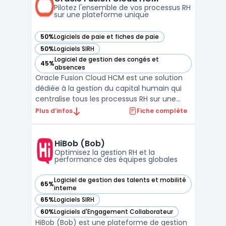
réglementaire et ...
Pilotez l'ensemble de vos processus RH
sur une plateforme unique
50%
Logiciels de paie et fiches de paie
— voir Oracle Fusion Cloud HCM dans cette catégorie
50%
Logiciels SIRH
— voir Oracle Fusion Cloud HCM dans cette catégorie
Logiciel de gestion des congés et
45%
— voir Oracle Fusion Cloud HCM dans cette catégorie
absences
Oracle Fusion Cloud HCM est une solution
dédiée à la gestion du capital humain qui
centralise tous les processus RH sur une
plateforme cloud. Son modèle de données
Plus d’infos
Fiche complète
unique et ses workflows configurables
traitent la fiabilité et la cohérence des
informations RH, que ce soit dans les PME
HiBob (Bob)
ou dans les gr ...
Optimisez la gestion RH et la
performance des équipes globales
Logiciel de gestion des talents et mobilité
65%
— voir HiBob (Bob) dans cette catégorie
interne
65%
Logiciels SIRH
— voir HiBob (Bob) dans cette catégorie
60%
Logiciels d'Engagement Collaborateur
— voir HiBob (Bob) dans cette catégorie
HiBob (Bob) est une plateforme de gestion