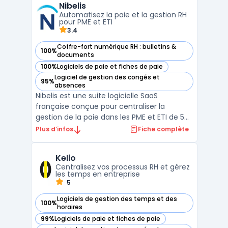
Nibelis
font face à la multiplication des outils et à
Automatisez la paie et la gestion RH
une visibilité limitée s ...
pour PME et ETI
3.4
Coffre-fort numérique RH : bulletins &
100%
— voir Nibelis dans cette catégorie
documents
100%
Logiciels de paie et fiches de paie
— voir Nibelis dans cette catégorie
Logiciel de gestion des congés et
95%
— voir Nibelis dans cette catégorie
absences
Nibelis est une suite logicielle SaaS
française conçue pour centraliser la
gestion de la paie dans les PME et ETI de 50
à 3 000 salariés, quels que soient leur
Plus d’infos
Fiche complète
secteur ou leur organisation. Les entreprises
concernées sont celles qui évoluent dans
Kelio
un environnement marqué par de
Centralisez vos processus RH et gérez
nombreuses obligations ...
les temps en entreprise
5
Logiciels de gestion des temps et des
100%
— voir Kelio dans cette catégorie
horaires
99%
Logiciels de paie et fiches de paie
— voir Kelio dans cette catégorie