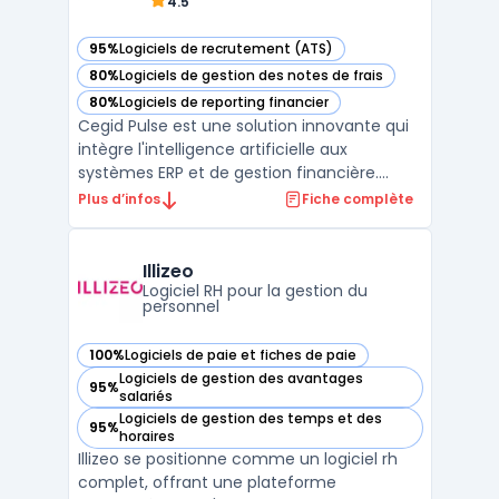
4.5
95%
Logiciels de recrutement (ATS)
— voir Cegid Pulse dans cette catégorie
80%
Logiciels de gestion des notes de frais
— voir Cegid Pulse dans cette catégorie
80%
Logiciels de reporting financier
— voir Cegid Pulse dans cette catégorie
Cegid Pulse est une solution innovante qui
intègre l'intelligence artificielle aux
systèmes ERP et de gestion financière.
Conçu pour automatiser et optimiser les
Plus d’infos
Fiche complète
processus métier, cet outil repose sur des
agents intelligents capables d'analyser des
données en temps réel et de proposer des
Illizeo
recommanda ...
Logiciel RH pour la gestion du
personnel
100%
Logiciels de paie et fiches de paie
— voir Illizeo dans cette catégorie
Logiciels de gestion des avantages
95%
— voir Illizeo dans cette catégorie
salariés
Logiciels de gestion des temps et des
95%
— voir Illizeo dans cette catégorie
horaires
Illizeo se positionne comme un logiciel rh
complet, offrant une plateforme