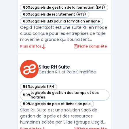
80%
Logiciels de gestion de la formation (LMS)
— voir Cegid Talentsoft dans cette catégorie
60%
Logiciels de recrutement (ATS)
— voir Cegid Talentsoft dans cette catégorie
60%
Logiciels LMS pour la formation en ligne
— voir Cegid Talentsoft dans cette catégorie
Cegid Talentsoft est une suite RH en mode
cloud conçue pour les entreprises de taille
moyenne à grande qui souhaitent
centraliser la gestion des ressources
Plus d’infos
Fiche complète
humaines sur une plateforme unique. La
solution permet l’administration des
données collaborateurs et l’automatisation
Silae RH Suite
des processus d’administr ...
Gestion RH et Paie Simplifiée
55%
Logiciels SIRH
— voir Silae RH Suite dans cette catégorie
Logiciels de gestion des temps et des
50%
— voir Silae RH Suite dans cette catégorie
horaires
50%
Logiciels de paie et fiches de paie
— voir Silae RH Suite dans cette catégorie
Silae RH Suite est une solution SaaS de
gestion de la paie et des ressources
humaines éditée par Silae (groupe Cegid
depuis 2022). La plateforme calcule la paie
Plus d’infos
Fiche complète