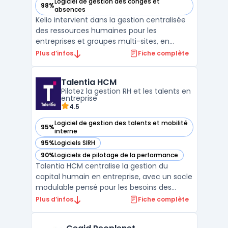
Logiciel de gestion des congés et
98%
— voir Kelio dans cette catégorie
absences
Kelio intervient dans la gestion centralisée
des ressources humaines pour les
entreprises et groupes multi-sites, en
intégrant l’ensemble des fonctionnalités
Plus d’infos
Fiche complète
SIRH liées à la gestion des temps, des
activités et de la paie. Cette solution
Talentia HCM
s’adresse aux organisations ayant des
Pilotez la gestion RH et les talents en
besoins spécifiques de su ...
entreprise
4.5
Logiciel de gestion des talents et mobilité
95%
— voir Talentia HCM dans cette catégorie
interne
95%
Logiciels SIRH
— voir Talentia HCM dans cette catégorie
90%
Logiciels de pilotage de la performance
— voir Talentia HCM dans cette catégorie
Talentia HCM centralise la gestion du
capital humain en entreprise, avec un socle
modulable pensé pour les besoins des
organisations de taille moyenne à grande.
Plus d’infos
Fiche complète
Ce logiciel cible la rationalisation des
processus RH, depuis la gestion