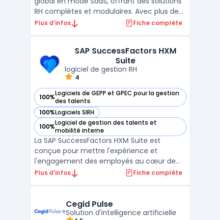
global en mode SaaS, offrant des solutions
RH complètes et modulaires. Avec plus de
30 ans d’expérience, SIGMA-RH propose une
Plus d’infos
Fiche complète
gestion administrative efficace, incluant le
Core RH, la gestion des notes de frais, la
SAP SuccessFactors HXM
signature électronique intégrée, ainsi que la
Suite
...
logiciel de gestion RH
4
Logiciels de GEPP et GPEC pour la gestion
100%
— voir SAP SuccessFactors HXM Suite dans cette catégorie
des talents
100%
Logiciels SIRH
— voir SAP SuccessFactors HXM Suite dans cette catégorie
Logiciel de gestion des talents et
100%
— voir SAP SuccessFactors HXM Suite dans cette catégorie
mobilité interne
La SAP SuccessFactors HXM Suite est
conçue pour mettre l'expérience et
l'engagement des employés au cœur de
votre organisation. Cette suite offre des
Plus d’infos
Fiche complète
solutions basées sur le cloud, telles qu'un
système de gestion des ressources
humaines (HRMS), qui relie le Core HR et la
Cegid Pulse
paie, la gestion des talents ...
Solution d'intelligence artificielle