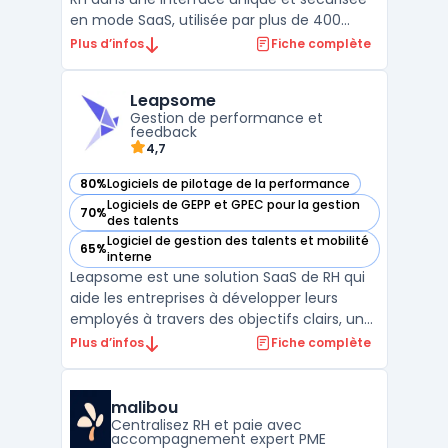
en mode SaaS, utilisée par plus de 400
clients et 2 millions d’utilisateurs en Europe.
Plus d’infos
Fiche complète
Les enjeux auxquels répond ce logiciel de
gestion des ressources humaines
Leapsome
comprennent la visibilité globale sur
Gestion de performance et
l’ensemble des ...
feedback
4,7
80%
Logiciels de pilotage de la performance
— voir Leapsome dans cette catégorie
Logiciels de GEPP et GPEC pour la gestion
70%
— voir Leapsome dans cette catégorie
des talents
Logiciel de gestion des talents et mobilité
65%
— voir Leapsome dans cette catégorie
interne
Leapsome est une solution SaaS de RH qui
aide les entreprises à développer leurs
employés à travers des objectifs clairs, un
feedback continu et un apprentissage de
Plus d’infos
Fiche complète
pointe. Avec son propre LMS - Learning
Management System, des fonctionnalités
de reconnaissance et des outils d'analyse
malibou
approfondis, Le ...
Centralisez RH et paie avec
accompagnement expert PME