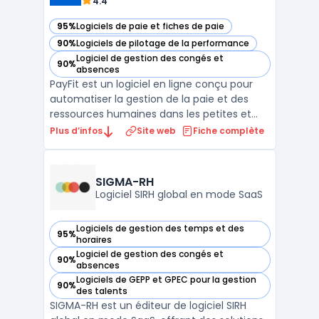
4.4
95%
Logiciels de paie et fiches de paie
— voir PayFit dans cette catégorie
90%
Logiciels de pilotage de la performance
— voir PayFit dans cette catégorie
Logiciel de gestion des congés et
90%
— voir PayFit dans cette catégorie
absences
PayFit est un logiciel en ligne conçu pour
automatiser la gestion de la paie et des
ressources humaines dans les petites et
moyennes entreprises. La saisie manuelle
Plus d’infos
Site web
Fiche complète
des bulletins de paie, la conformité avec les
déclarations sociales obligatoires et la
coordination des processus RH
SIGMA-RH
représentent des p ...
Logiciel SIRH global en mode SaaS
Logiciels de gestion des temps et des
95%
— voir SIGMA-RH dans cette catégorie
horaires
Logiciel de gestion des congés et
90%
— voir SIGMA-RH dans cette catégorie
absences
Logiciels de GEPP et GPEC pour la gestion
90%
— voir SIGMA-RH dans cette catégorie
des talents
SIGMA-RH est un éditeur de logiciel SIRH