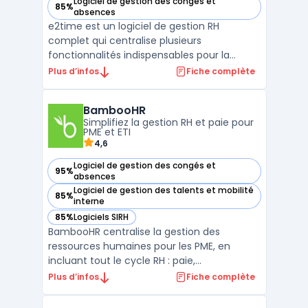
Logiciel de gestion des congés et
85%
— voir e2time dans cette catégorie
absences
e2time est un logiciel de gestion RH
complet qui centralise plusieurs
fonctionnalités indispensables pour la
gestion des ressources humaines en
Plus d’infos
Fiche complète
entreprise. Il permet d'optimiser la gestion
du temps de travail, de simplifier le suivi des
BambooHR
congés et absences, et de fluidifier la
Simplifiez la gestion RH et paie pour
gestion des plannings. ...
PME et ETI
4,6
Logiciel de gestion des congés et
95%
— voir BambooHR dans cette catégorie
absences
Logiciel de gestion des talents et mobilité
85%
— voir BambooHR dans cette catégorie
interne
85%
Logiciels SIRH
— voir BambooHR dans cette catégorie
BambooHR centralise la gestion des
ressources humaines pour les PME, en
incluant tout le cycle RH : paie,
administration des avantages sociaux,
Plus d’infos
Fiche complète
intégration, suivi du temps et gestion des
talents. Les managers et responsables paie