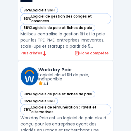
95%
Logiciels SIRH
— voir malibou dans cette catégorie
Logiciel de gestion des congés et
93%
— voir malibou dans cette catégorie
absences
88%
Logiciels de paie et fiches de paie
— voir malibou dans cette catégorie
Malibou centralise la gestion RH et la paie
pour les TPE, PME, entreprises innovantes,
scale-ups et startups à partir de 5
collaborateurs. Cette plateforme répond
Plus d’infos
Fiche complète
aux besoins des dirigeants, responsables RH
et directeurs financiers qui gèrent des
Workday Paie
équipes sans service RH dédié. Malibou cible
Logiciel cloud RH de paie,
les entr ...
indisponible
4.1
90%
Logiciels de paie et fiches de paie
— voir Workday Paie dans cette catégorie
85%
Logiciels SIRH
— voir Workday Paie dans cette catégorie
Logiciels de rémunération : PayFit et
75%
— voir Workday Paie dans cette catégorie
alternatives
Workday Paie est un logiciel de paie cloud
conçu pour les entreprises ayant des
salariés en France et recherchant une