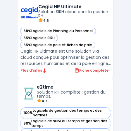
font souvent face à la dispersion des
Cegid HR Ultimate
informations et à la multiplicité des outils
Solution SIRH cloud pour la gestion
pour la paie, le ...
RH
4.5
68%
Logiciels de Planning du Personnel
— voir Cegid HR Ultimate dans cette catégorie
65%
Logiciels SIRH
— voir Cegid HR Ultimate dans cette catégorie
65%
Logiciels de paie et fiches de paie
— voir Cegid HR Ultimate dans cette catégorie
Cegid HR Ultimate est une solution SIRH
cloud conçue pour optimiser la gestion des
ressources humaines et de la paie en ligne.
Grâce à une interface intuitive et
Plus d’infos
Fiche complète
modulaire, cette solution permet aux
entreprises de centraliser l’ensemble des
e2time
processus RH, de la gestion des talents à la
Solution RH complète : gestion du
production des ...
temps,
4.7
Logiciels de gestion des temps et des
100%
— voir e2time dans cette catégorie
horaires
Logiciels de suivi du temps et gestion des
90%
— voir e2time dans cette catégorie
temps