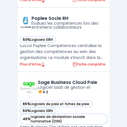
sur plus de 900 conventions collectives
mises à jour en temps réel, gère la
Déclaration Sociale Nominative (DSN), les
Poplee Socle RH
absences, les congés ...
Évaluez les compétences lors des
entretiens collaborateurs
50%
Logiciels SIRH
— voir Poplee Socle RH dans cette catégorie
Lucca Poplee Compétences centralise la
gestion des compétences au sein des
organisations. Le module s’inscrit dans la
suite Lucca Performance pour répondre à
Plus d’infos
Fiche complète
la nécessité de cartographier avec
précision les savoirs, savoir-faire et savoir-
être des équipes. Cette solution prend en
Sage Business Cloud Paie
compte la visibilit ...
Logiciel SaaS de gestion et
4.2
65%
Logiciels de paie et fiches de paie
— voir Sage Business Cloud Paie dans cette catégorie
50%
Logiciels SIRH
— voir Sage Business Cloud Paie dans cette catégorie
Logiciels de déclaration sociale
45%
— voir Sage Business Cloud Paie dans cette catégorie
nominative (DSN)