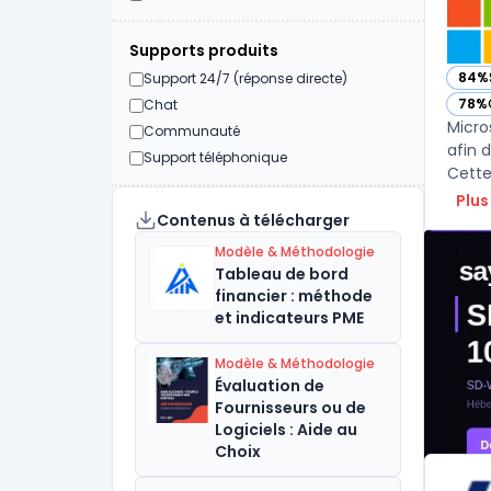
Supports produits
84%
Support 24/7 (réponse directe)
— vo
78%
Chat
— vo
Micro
Communauté
afin 
Support téléphonique
Plus
Contenus à télécharger
Modèle & Méthodologie
Tableau de bord
financier : méthode
et indicateurs PME
Modèle & Méthodologie
Évaluation de
Fournisseurs ou de
Logiciels : Aide au
Choix