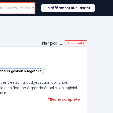
Se référencer sur Foxeet
Trier par
Popularité
onnel et gestion budgétaire
ay Adaptive Planning) dans cette catégorie
 centrée sur la budgétisation continue,
a planification à grande échelle. Ce logiciel
 n ...
Fiche complète