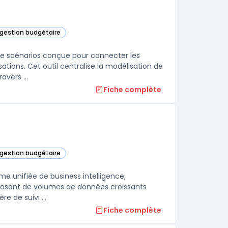
e
t gestion budgétaire
 de scénarios conçue pour connecter les
ations. Cet outil centralise la modélisation de
scénarios variés tout en prenant en compte des variables métiers à travers ...
Fiche complète
t gestion budgétaire
catégorie
me unifiée de business intelligence,
disposant de volumes de données croissants
traitent souvent des limites avec certains outils, notamment en matière de suivi ...
Fiche complète