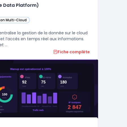
re Data Platform)
ion Multi-Cloud
ans cette catégorie
ligent Data Platform (Microsoft Azure Data Platform) dans cette catégori
ans cette catégorie
ntralise la gestion de la donnée sur le cloud
 et l’accès en temps réel aux informations.
Cette plateforme réunit bases de données, outils d’analyse avancée et ...
Fiche complète