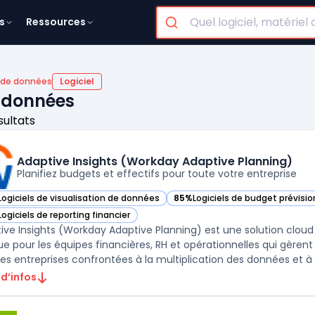
s
Ressources
n de données
Logiciel
e données
sultats
Adaptive Insights (Workday Adaptive Planning)
Planifiez budgets et effectifs pour toute votre entreprise
Logiciels de visualisation de données
85%
Logiciels de budget prévisi
ir Adaptive Insights (Workday Adaptive Planning) dans cette catégorie
— voir Adaptive Insights (Workd
Logiciels de reporting financier
ir Adaptive Insights (Workday Adaptive Planning) dans cette catégorie
ive Insights (Workday Adaptive Planning) est une solution cloud
e pour les équipes financières, RH et opérationnelles qui gèrent l
les entreprises confrontées à la multiplication des données et à la
 d’infos