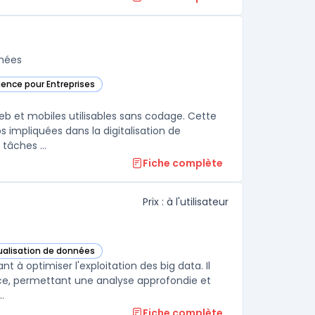
nnées
igence pour Entreprises
e
b et mobiles utilisables sans codage. Cette
s impliquées dans la digitalisation de
processus métiers, la création d’outils internes ou l’automatisation de tâches ...
Fiche complète
Prix : à l'utilisateur
sualisation de données
 cette catégorie
t à optimiser l'exploitation des big data. Il
gence, permettant une analyse approfondie et
.
Fiche complète