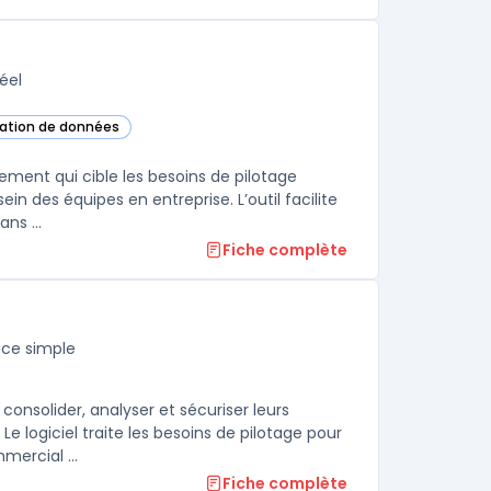
éel
isation de données
 cette catégorie
ement qui cible les besoins de pilotage
in des équipes en entreprise. L’outil facilite
ns ...
Fiche complète
ace simple
onsolider, analyser et sécuriser leurs
logiciel traite les besoins de pilotage pour
mercial ...
Fiche complète