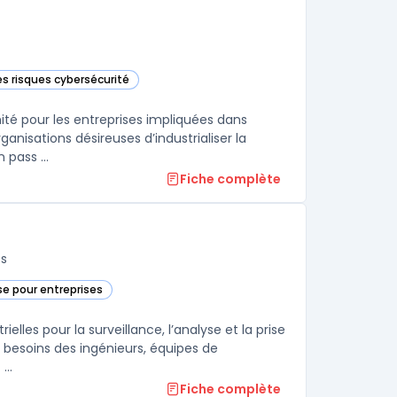
es risques cybersécurité
 cette catégorie
ité pour les entreprises impliquées dans
ganisations désireuses d’industrialiser la
 pass ...
Fiche complète
fs
e pour entreprises
ite dans cette catégorie
lles pour la surveillance, l’analyse et la prise
les besoins des ingénieurs, équipes de
..
Fiche complète