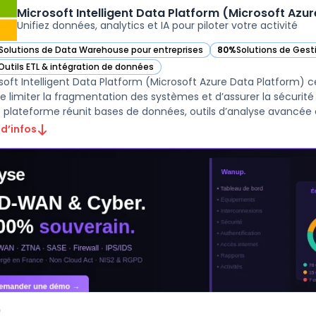
Microsoft Intelligent Data Platform (Microsoft Azu
Unifiez données, analytics et IA pour piloter votre activité
Solutions de Data Warehouse pour entreprises
80%
Solutions de Gest
ir Microsoft Intelligent Data Platform (Microsoft Azure Data Platform) d
— voir Microsoft Intel
Outils ETL & intégration de données
ir Microsoft Intelligent Data Platform (Microsoft Azure Data Platform) d
soft Intelligent Data Platform (Microsoft Azure Data Platform) ce
de limiter la fragmentation des systèmes et d’assurer la sécurité
 d’infos