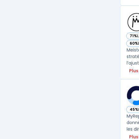
71%
— vo
60%
— vo
Meist
strat
l’aju
Plus
45%
— vo
MyRep
donné
les d
Plus