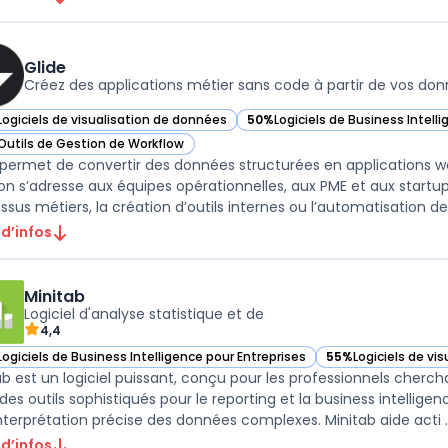
Glide
Créez des applications métier sans code à partir de vos do
Logiciels de visualisation de données
50%
Logiciels de Business Intell
ir Glide dans cette catégorie
— voir Glide dans cette catégori
Outils de Gestion de Workflow
ir Glide dans cette catégorie
 permet de convertir des données structurées en applications we
ion s’adresse aux équipes opérationnelles, aux PME et aux startup
 d’infos
Minitab
Logiciel d'analyse statistique et de
4,4
Logiciels de Business Intelligence pour Entreprises
55%
Logiciels de vi
ir Minitab dans cette catégorie
— voir Minitab dans
ab est un logiciel puissant, conçu pour les professionnels cherchan
 des outils sophistiqués pour le reporting et la business intelli
nterprétation précise des données complexes. Minitab aide acti ..
 d’infos