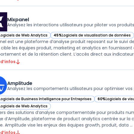
Mixpanel
Analysez les interactions utilisateurs pour piloter vos produit
Logiciels de Web Analytics
45%
Logiciels de visualisation de données
ir Mixpanel dans cette catégorie
— voir Mixpanel dans cette catégorie
nel est une plateforme d’analyse produit reposant sur le suivi d
il cible les équipes produit, marketing et analytics en fourniss
rtement et de la rétention client. L’accès direct aux indicateurs 
 d’infos
Amplitude
Analysez les comportements utilisateurs pour optimiser vos 
Logiciels de Business Intelligence pour Entreprises
60%
Logiciels de vi
ir Amplitude dans cette catégorie
— voir Amplitude da
Logiciels de Web Analytics
ir Amplitude dans cette catégorie
vers des solutions d’analyse comportementale pour produits numé
ge d’Amplitude, plateforme de product analytics centrée sur la co
ge. Amplitude vise les enjeux des équipes growth, produit, data ...
 d’infos