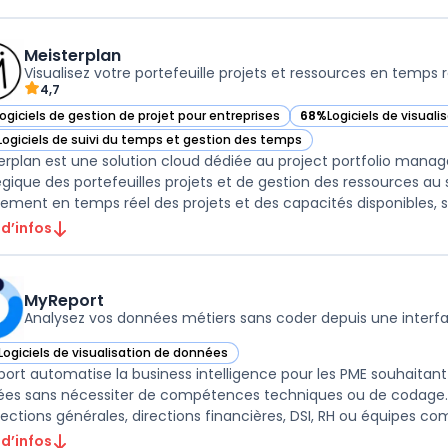
Meisterplan
Visualisez votre portefeuille projets et ressources en temps r
4,7
Logiciels de gestion de projet pour entreprises
68%
Logiciels de visual
ir Meisterplan dans cette catégorie
— voir Meisterplan dans
Logiciels de suivi du temps et gestion des temps
ir Meisterplan dans cette catégorie
erplan est une solution cloud dédiée au project portfolio manag
égique des portefeuilles projets et de gestion des ressources au se
stement en temps réel des projets et des capacités disponibles, sa
 d’infos
MyReport
Analysez vos données métiers sans coder depuis une interf
Logiciels de visualisation de données
ir MyReport dans cette catégorie
ort automatise la business intelligence pour les PME souhaitant c
es sans nécessiter de compétences techniques ou de codage. Le 
irections générales, directions financières, DSI, RH ou équipes com
 d’infos