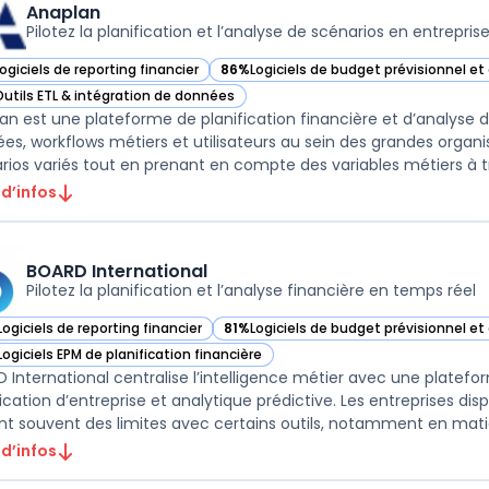
Anaplan
Pilotez la planification et l’analyse de scénarios en entrepris
ogiciels de reporting financier
86%
Logiciels de budget prévisionnel e
ir Anaplan dans cette catégorie
— voir Anaplan dans cette catégorie
Outils ETL & intégration de données
ir Anaplan dans cette catégorie
an est une plateforme de planification financière et d’analyse
es, workflows métiers et utilisateurs au sein des grandes organis
 d’infos
BOARD International
Pilotez la planification et l’analyse financière en temps réel
Logiciels de reporting financier
81%
Logiciels de budget prévisionnel e
ir BOARD International dans cette catégorie
— voir BOARD International dans cette 
Logiciels EPM de planification financière
ir BOARD International dans cette catégorie
 International centralise l’intelligence métier avec une platefor
fication d’entreprise et analytique prédictive. Les entreprises 
 d’infos