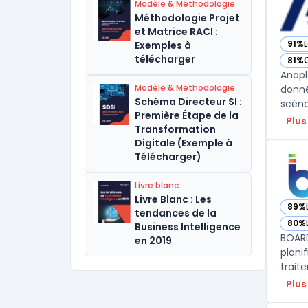
Modèle & Méthodologie
Méthodologie Projet
et Matrice RACI :
91%
L
Exemples à
— vo
télécharger
81%
— vo
Anapl
Modèle & Méthodologie
donné
Schéma Directeur SI :
Première Étape de la
Plus
Transformation
Digitale (Exemple à
Télécharger)
Livre blanc
Livre Blanc : Les
89%
— vo
tendances de la
80%
Business Intelligence
— vo
BOARD
en 2019
plani
Plus