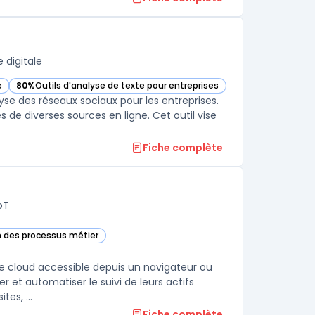
 digitale
e
80%
Outils d'analyse de texte pour entreprises
tégorie
— voir Brandwatch dans cette catégorie
lyse des réseaux sociaux pour les entreprises.
es de diverses sources en ligne. Cet outil vise
Fiche complète
oT
n des processus métier
te catégorie
e cloud accessible depuis un navigateur ou
r et automatiser le suivi de leurs actifs
es, ...
Fiche complète