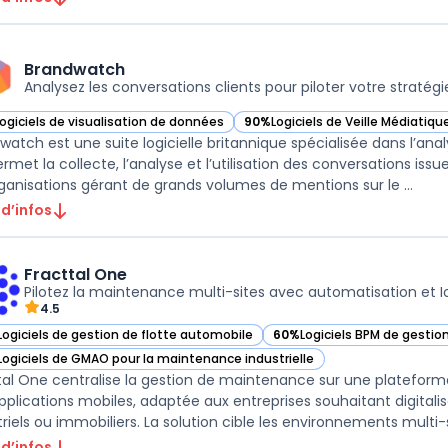
Brandwatch
Analysez les conversations clients pour piloter votre stratégie
Logiciels de visualisation de données
90%
Logiciels de Veille Médiatiqu
ir Brandwatch dans cette catégorie
— voir Brandwatch dans cette ca
watch est une suite logicielle britannique spécialisée dans l’ana
ermet la collecte, l’analyse et l’utilisation des conversations issu
rganisations gérant de grands volumes de mentions sur le ...
 d’infos
Fracttal One
Pilotez la maintenance multi-sites avec automatisation et I
4.5
Logiciels de gestion de flotte automobile
60%
Logiciels BPM de gestio
ir Fracttal One dans cette catégorie
— voir Fracttal One dans cet
Logiciels de GMAO pour la maintenance industrielle
ir Fracttal One dans cette catégorie
tal One centralise la gestion de maintenance sur une plateform
pplications mobiles, adaptée aux entreprises souhaitant digitalise
riels ou immobiliers. La solution cible les environnements multi-sit
 d’infos