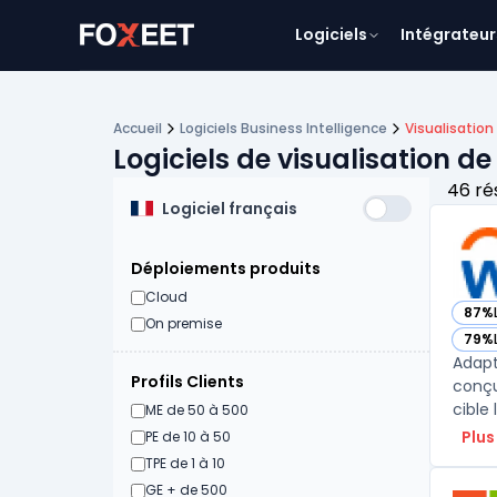
Logiciels
Intégrateur
Accueil
Logiciels Business Intelligence
Visualisatio
Logiciels de visualisation d
46 ré
Logiciel français
Déploiements produits
Cloud
87%
— vo
On premise
79%
— vo
Adapt
Profils Clients
conçu
cible 
ME de 50 à 500
Plus
PE de 10 à 50
TPE de 1 à 10
GE + de 500