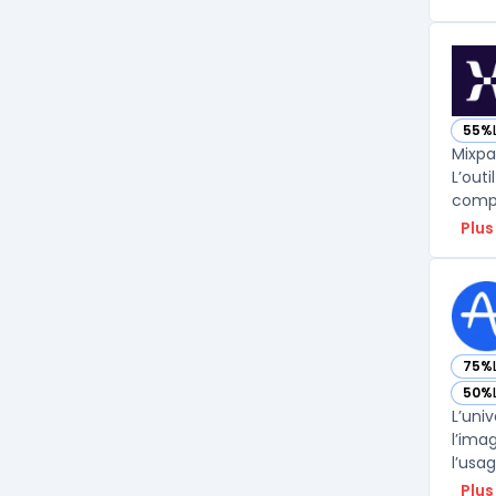
55%
— vo
Mixpa
L’out
compo
Plus
75%
— vo
50%
— vo
L’uni
l’ima
l’usa
Plus