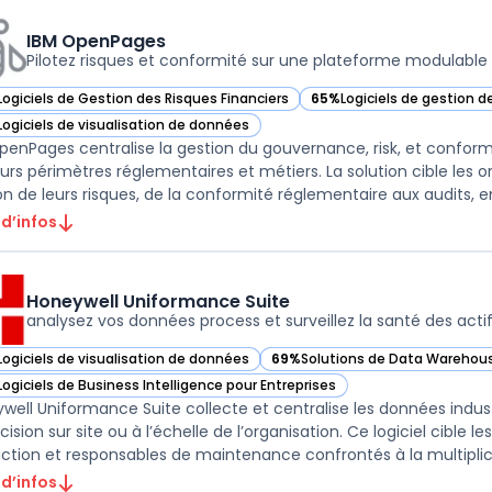
IBM OpenPages
Pilotez risques et conformité sur une plateforme modulable
Logiciels de Gestion des Risques Financiers
65%
Logiciels de gestion d
ir IBM OpenPages dans cette catégorie
— voir IBM OpenPages dans
Logiciels de visualisation de données
ir IBM OpenPages dans cette catégorie
penPages centralise la gestion du gouvernance, risk, et conform
eurs périmètres réglementaires et métiers. La solution cible les or
on de leurs risques, de la conformité réglementaire aux audits, en
 d’infos
Honeywell Uniformance Suite
analysez vos données process et surveillez la santé des acti
Logiciels de visualisation de données
69%
Solutions de Data Warehous
ir Honeywell Uniformance Suite dans cette catégorie
— voir Honeywell Uniformance Su
Logiciels de Business Intelligence pour Entreprises
ir Honeywell Uniformance Suite dans cette catégorie
well Uniformance Suite collecte et centralise les données industrie
ision sur site ou à l’échelle de l’organisation. Ce logiciel cible 
ction et responsables de maintenance confrontés à la multiplic .
 d’infos