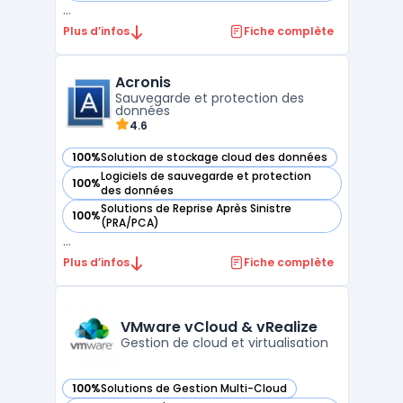
...
Plus d’infos
Fiche complète
Acronis
Sauvegarde et protection des
données
4.6
100%
Solution de stockage cloud des données
— voir Acronis dans cette catégorie
Logiciels de sauvegarde et protection
100%
— voir Acronis dans cette catégorie
des données
Solutions de Reprise Après Sinistre
100%
— voir Acronis dans cette catégorie
(PRA/PCA)
...
Plus d’infos
Fiche complète
VMware vCloud & vRealize
Gestion de cloud et virtualisation
100%
Solutions de Gestion Multi-Cloud
— voir VMware vCloud & vRealize dans cette catégorie