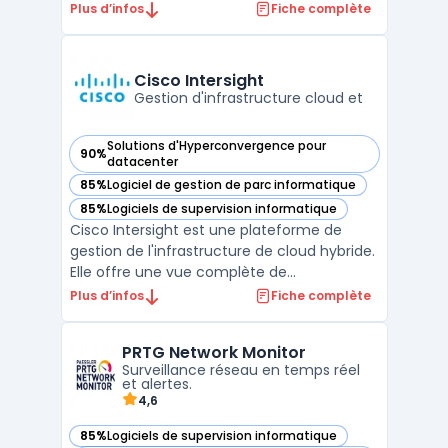
fonctionnalités pour la gestion des
Plus d’infos
Fiche complète
incidents, des problèmes, des
changements, des configurations et des
actifs IT. Grâce à son interface conviviale
Cisco Intersight
et ses modules puissants, GLP ...
Gestion d'infrastructure cloud et
Solutions d'Hyperconvergence pour
90%
— voir Cisco Intersight dans cette catégorie
datacenter
85%
Logiciel de gestion de parc informatique
— voir Cisco Intersight dans cette catégorie
85%
Logiciels de supervision informatique
— voir Cisco Intersight dans cette catégorie
Cisco Intersight est une plateforme de
gestion de l'infrastructure de cloud hybride.
Elle offre une vue complète de
l'infrastructure, permettant aux utilisateurs
Plus d’infos
Fiche complète
de surveiller, de provisionner et de gérer les
charges de travail à partir d'un point unique.
PRTG Network Monitor
La plateforme offre également des
Surveillance réseau en temps réel
fonctionna ...
et alertes.
4,6
85%
Logiciels de supervision informatique
— voir PRTG Network Monitor dans cette catégorie