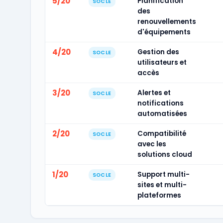
5/20
Planification
SOCLE
des
renouvellements
d'équipements
4/20
Gestion des
SOCLE
utilisateurs et
accès
3/20
Alertes et
SOCLE
notifications
automatisées
2/20
Compatibilité
SOCLE
avec les
solutions cloud
1/20
Support multi-
SOCLE
sites et multi-
plateformes