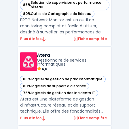
Solution de supervision et performance
85%
— voir PRTG Network Monitor dans cette catégorie
réseau
80%
Outils de Cartographie de Réseau
— voir PRTG Network Monitor dans cette catégorie
PRTG Network Monitor est un outil de
monitoring complet et facile à utiliser,
destiné à surveiller les performances de
votre réseau. Il fournit une vue d'ensemble
Plus d’infos
Fiche complète
en temps réel de tous les composants
réseau, tels que les serveurs, les
Atera
ordinateurs, les commutateurs et les
Gestionnaire de services
routeurs. Vous pouvez survei ...
informatiques
4,6
85%
Logiciel de gestion de parc informatique
— voir Atera dans cette catégorie
80%
Logiciels de support à distance
— voir Atera dans cette catégorie
75%
Logiciels de gestion des incidents IT
— voir Atera dans cette catégorie
Atera est une plateforme de gestion
d'infrastructure réseau et de support
technique. Elle offre des fonctionnalités
telles que le monitoring, la gestion à
Plus d’infos
Fiche complète
distance, la planification des tâches et le