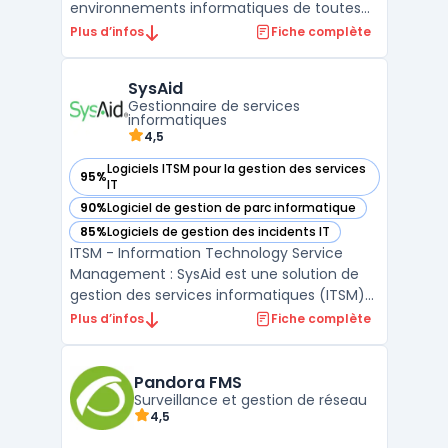
environnements informatiques de toutes
tailles, depuis les petites entreprises aux
Plus d’infos
Fiche complète
centres de données. Il fournit une
surveillance en temps réel des
SysAid
infrastructures réseau, plus une visibilité
Gestionnaire de services
complète de la performance des applic ...
informatiques
4,5
Logiciels ITSM pour la gestion des services
95%
— voir SysAid dans cette catégorie
IT
90%
Logiciel de gestion de parc informatique
— voir SysAid dans cette catégorie
85%
Logiciels de gestion des incidents IT
— voir SysAid dans cette catégorie
ITSM - Information Technology Service
Management : SysAid est une solution de
gestion des services informatiques (ITSM)
tout-en-un qui simplifie les tâches de
Plus d’infos
Fiche complète
support et de gestion des actifs. Avec sa
suite complète d'outils, SysAid couvre tous
les besoins de l'ITSM, pour fournir aux
Pandora FMS
utilisateurs un ...
Surveillance et gestion de réseau
4,5