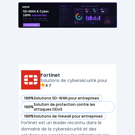
sécurité des points de terminaison et la
gestion des services IT. Conçue pour
répondre aux besoins des organisations
modernes, Ivanti a ...
Fortinet
Solutions de cybersécurité pour
4.7
100%
Solutions SD-WAN pour entreprises
— voir Fortinet dans cette catégorie
Solution de protection contre les
100%
— voir Fortinet dans cette catégorie
attaques DDoS
100%
Solutions de firewall pour entreprises
— voir Fortinet dans cette catégorie
Fortinet est un leader reconnu dans le
domaine de la cybersécurité et des