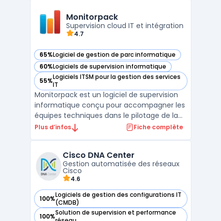
distance et la gestion des politiques, afin de
piloter des parcs hétérogènes depuis une
Monitorpack
consol ...
Supervision cloud IT et intégration
4.7
65%
Logiciel de gestion de parc informatique
— voir Monitorpack dans cette catégorie
60%
Logiciels de supervision informatique
— voir Monitorpack dans cette catégorie
Logiciels ITSM pour la gestion des services
55%
— voir Monitorpack dans cette catégorie
IT
Monitorpack est un logiciel de supervision
informatique conçu pour accompagner les
équipes techniques dans le pilotage de la
performance et la continuité des
Plus d’infos
Fiche complète
infrastructures IT. Compatible avec les
environnements Microsoft, il s’intègre
Cisco DNA Center
nativement à Power BI pour fournir des
Gestion automatisée des réseaux
tableaux de bord précis ...
Cisco
4.6
Logiciels de gestion des configurations IT
100%
— voir Cisco DNA Center dans cette catégorie
(CMDB)
Solution de supervision et performance
100%
— voir Cisco DNA Center dans cette catégorie
réseau