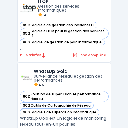
iTOP
structurer toutes les informations relatives
Gestion des services
aux infrastructures inform ...
informatiques
4
95%
Logiciels de gestion des incidents IT
— voir iTOP dans cette catégorie
Logiciels ITSM pour la gestion des services
95%
— voir iTOP dans cette catégorie
IT
80%
Logiciel de gestion de parc informatique
— voir iTOP dans cette catégorie
...
Plus d’infos
Fiche complète
WhatsUp Gold
Surveillance réseau et gestion des
performances.
4,5
Solution de supervision et performance
90%
— voir WhatsUp Gold dans cette catégorie
réseau
90%
Outils de Cartographie de Réseau
— voir WhatsUp Gold dans cette catégorie
90%
Logiciels de supervision informatique
— voir WhatsUp Gold dans cette catégorie
WhatsUp Gold est un logiciel de monitoring
réseau tout-en-un pour les