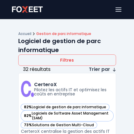
Ouver
Accueil
Gestion de parc informatique
Logiciel de gestion de parc
informatique
Filtres
32 résultats
Trier par
CerteroX
Pilotez les actifs IT et optimisez les
coûts en entreprise
82%
Logiciel de gestion de parc informatique
— voir CerteroX dans cette catégorie
Logiciels de Software Asset Management
82%
— voir CerteroX dans cette catégorie
(SAM)
73%
Solutions de Gestion Multi-Cloud
— voir CerteroX dans cette catégorie
CerteroX centralise la gestion des actifs IT