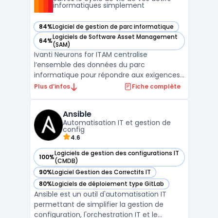
informatiques simplement
84%
Logiciel de gestion de parc informatique
— voir Ivanti Neurons for ITAM dans cette catégorie
Logiciels de Software Asset Management
64%
— voir Ivanti Neurons for ITAM dans cette catégorie
(SAM)
Ivanti Neurons for ITAM centralise
l’ensemble des données du parc
informatique pour répondre aux exigences
de gestion des actifs informatiques dans
Plus d’infos
Fiche complète
les organisations disposant de parcs
matériels et logiciels diversifiés. La solution
Ansible
structure le cycle de vie des équipements,
Automatisation IT et gestion de
de l’acquisition jusqu’à ...
config
4.6
Logiciels de gestion des configurations IT
100%
— voir Ansible dans cette catégorie
(CMDB)
90%
Logiciel Gestion des Correctifs IT
— voir Ansible dans cette catégorie
80%
Logiciels de déploiement type GitLab
— voir Ansible dans cette catégorie
Ansible est un outil d'automatisation IT
permettant de simplifier la gestion de
configuration, l'orchestration IT et le