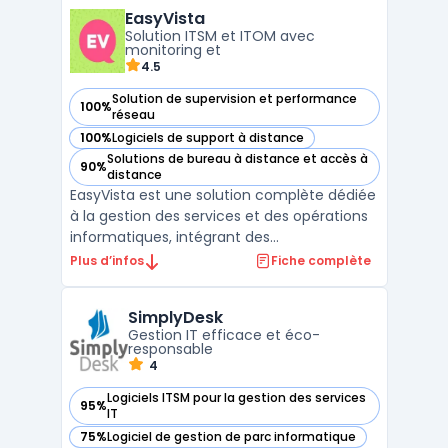
reporting. Avec Atera, les équipes
EasyVista
informatiques peuvent surveiller leur
Solution ITSM et ITOM avec
environnement, recevoir des ...
monitoring et
4.5
Solution de supervision et performance
100%
— voir EasyVista dans cette catégorie
réseau
100%
Logiciels de support à distance
— voir EasyVista dans cette catégorie
Solutions de bureau à distance et accès à
90%
— voir EasyVista dans cette catégorie
distance
EasyVista est une solution complète dédiée
à la gestion des services et des opérations
informatiques, intégrant des
fonctionnalités avancées de ITSM (gestion
Plus d’infos
Fiche complète
des services IT) et de ITOM (gestion des
opérations IT). Avec ses modules
SimplyDesk
spécialisés, EasyVista offre aux entreprises
Gestion IT efficace et éco-
des outils puissants po ...
responsable
4
Logiciels ITSM pour la gestion des services
95%
— voir SimplyDesk dans cette catégorie
IT
75%
Logiciel de gestion de parc informatique
— voir SimplyDesk dans cette catégorie