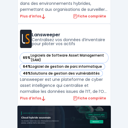
dans des environnements hybrides,
permettant aux organisations de surveiller
visibilité, coûts et conformité sur leur parc
Plus d’infos
Fiche complète
matériel, logiciels, SaaS et cloud. Le contrôle
des risques liés à l’IT Asset Management
constitue un enjeu pour les équipes de dire
Lansweeper
...
Centralisez vos données d’inventaire
pour piloter vos actifs
Logiciels de Software Asset Management
65%
— voir Lansweeper dans cette catégorie
(SAM)
64%
Logiciel de gestion de parc informatique
— voir Lansweeper dans cette catégorie
46%
Solutions de gestion des vulnérabilités
— voir Lansweeper dans cette catégorie
Lansweeper est une plateforme de cyber
asset intelligence qui centralise et
normalise les données issues de l’IT, de l’OT,
du cloud et de l’IoT pour proposer une vue
Plus d’infos
Fiche complète
globale sur l’ensemble des actifs
technologiques. Elle permet aux
organisations de maintenir l’inventaire de
leurs équipements à jour, ...