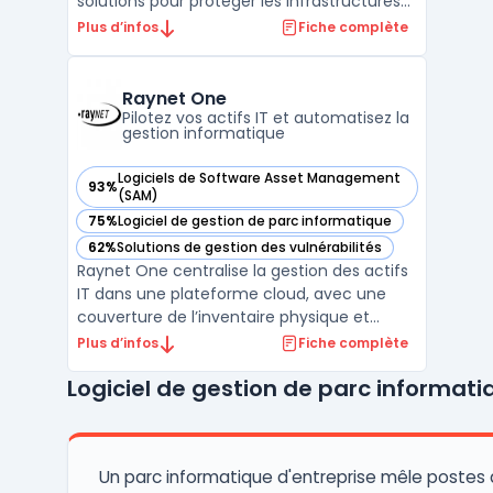
solutions pour protéger les infrastructures
numériques des entreprises. Avec son
Plus d’infos
Fiche complète
approche unifiée et intégrée, Fortinet
répond aux besoins en sécurité réseau,
cloud, et des terminaux, tout en assurant la
Raynet One
conformité et la perfo ...
Pilotez vos actifs IT et automatisez la
gestion informatique
Logiciels de Software Asset Management
93%
— voir Raynet One dans cette catégorie
(SAM)
75%
Logiciel de gestion de parc informatique
— voir Raynet One dans cette catégorie
62%
Solutions de gestion des vulnérabilités
— voir Raynet One dans cette catégorie
Raynet One centralise la gestion des actifs
IT dans une plateforme cloud, avec une
couverture de l’inventaire physique et
virtuel. Ce logiciel permet la visibilité en
Plus d’infos
Fiche complète
temps réel sur le parc matériel, logiciel,
Logiciel de gestion de parc informati
SaaS et cloud, concernant le pilotage et
l’optimisation des ressources informatiques.
Les ...
Un parc informatique d'entreprise mêle postes d