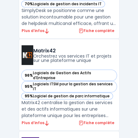
70%
Logiciels de gestion des incidents IT
— voir SimplyDesk dans cette catégorie
SimplyDesk se positionne comme une
solution incontournable pour une gestion
de helpdesk multicanal efficace, offrant un
support client optimal à travers divers
Plus d’infos
Fiche complète
canaux de communication. Sa capacité à
gérer efficacement les tickets et incidents
IT fait de SimplyDesk un outil essentiel pour
Matrix42
les service ...
Orchestrez vos services IT et projets
sur une plateforme unique
Logiciels de Gestion des Actifs
96%
— voir Matrix42 dans cette catégorie
d'Entreprise
Logiciels ITSM pour la gestion des services
95%
— voir Matrix42 dans cette catégorie
IT
95%
Logiciel de gestion de parc informatique
— voir Matrix42 dans cette catégorie
Matrix42 centralise la gestion des services
et des actifs informatiques sur une
plateforme unique pour les entreprises
européennes. Le logiciel cible les
Plus d’infos
Fiche complète
organisations qui souhaitent un contrôle
précis de leurs actifs IT dans un cadre de