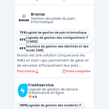
informatiques. Elle permet aux entreprises
de gérer leur infrastructure avec une
efficacité et une flexibilité accrues.Grâce à
Bravas
HPE OneView, les organi ...
Gestion sécurisée du parc
informatique
75%
Logiciel de gestion de parc informatique
— voir Bravas dans cette catégorie
Logiciels de gestion des configurations IT
65%
— voir Bravas dans cette catégorie
(CMDB)
Solutions de gestion des identités et des
65%
— voir Bravas dans cette catégorie
accès (IAM)
Bravas est une solution conçue pour les
PMEs et start-ups, permettant de gérer et
de sécuriser efficacement leur parc
informatique. Grâce à une interface simple
Plus d’infos
Fiche complète
et intuitive, Bravas facilite la gestion des
utilisateurs et des comptes, contribuant
Freshservice
ainsi à la réduction des risques liés à la
Logiciel de gestion de service
cybersécur ...
d'assistance en ligne.
4,5
100%
Logiciels de gestion des incidents IT
— voir Freshservice dans cette catégorie