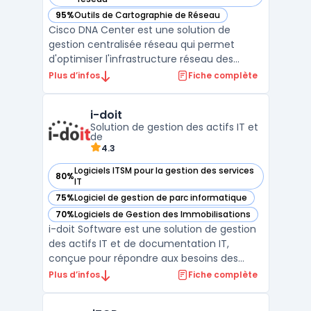
95%
Outils de Cartographie de Réseau
— voir Cisco DNA Center dans cette catégorie
Cisco DNA Center est une solution de
gestion centralisée réseau qui permet
d'optimiser l'infrastructure réseau des
entreprises grâce à une approche
Plus d’infos
Fiche complète
automatisée et intelligente. Cette
plateforme offre une orchestration réseau
i-doit
avancée, facilitant l'administration, le
Solution de gestion des actifs IT et
monitoring réseau et la surveillan ...
de
4.3
Logiciels ITSM pour la gestion des services
80%
— voir i-doit dans cette catégorie
IT
75%
Logiciel de gestion de parc informatique
— voir i-doit dans cette catégorie
70%
Logiciels de Gestion des Immobilisations
— voir i-doit dans cette catégorie
i-doit Software est une solution de gestion
des actifs IT et de documentation IT,
conçue pour répondre aux besoins des
entreprises en matière de CMDB
Plus d’infos
Fiche complète
(Configuration Management Database).
Cette plateforme permet de centraliser et