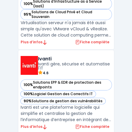
Solutions d'Infrastructure as a Service
100%
— voir VMware vCloud & vRealize dans cette catégorie
(IaaS)
Solutions de Cloud Privé et Cloud
95%
— voir VMware vCloud & vRealize dans cette catégorie
Souverain
Virtualisation serveur n'a jamais été aussi
simple qu'avec VMware vCloud & vRealize.
Cette solution de cloud computing permet
aux entreprises de gérer leur infrastructure
Plus d’infos
Fiche complète
IT de manière flexible, sécurisée et
efficace. VMware vCloud offre une plate-
Ivanti
forme de cloud computing pour la gestion
Ivanti gère, sécurise et automatise
des ressour ...
l'IT
4.6
Solutions EPP & EDR de protection des
100%
— voir Ivanti dans cette catégorie
endpoints
100%
Logiciel Gestion des Correctifs IT
— voir Ivanti dans cette catégorie
90%
Solutions de gestion des vulnérabilités
— voir Ivanti dans cette catégorie
Ivanti est une plateforme logicielle qui
simplifie et centralise la gestion de
l’informatique d’entreprise en intégrant des
outils pour la gestion des terminaux, la
Plus d’infos
Fiche complète