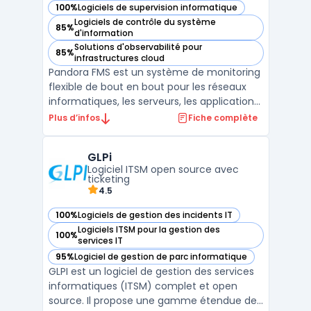
100%
Logiciels de supervision informatique
— voir Pandora FMS dans cette catégorie
Logiciels de contrôle du système
85%
— voir Pandora FMS dans cette catégorie
d'information
Solutions d'observabilité pour
85%
— voir Pandora FMS dans cette catégorie
infrastructures cloud
Pandora FMS est un système de monitoring
flexible de bout en bout pour les réseaux
informatiques, les serveurs, les applications
et les environnements virtuels. Cette
Plus d’infos
Fiche complète
solution permet une supervision avancée
grâce à des fonctionnalités telles que des
GLPi
alertes en temps réel, des visualisations
Logiciel ITSM open source avec
graphiqu ...
ticketing
4.5
100%
Logiciels de gestion des incidents IT
— voir GLPi dans cette catégorie
Logiciels ITSM pour la gestion des
100%
— voir GLPi dans cette catégorie
services IT
95%
Logiciel de gestion de parc informatique
— voir GLPi dans cette catégorie
GLPI est un logiciel de gestion des services
informatiques (ITSM) complet et open
source. Il propose une gamme étendue de