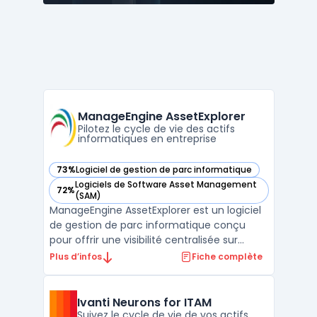
ManageEngine AssetExplorer
Pilotez le cycle de vie des actifs
informatiques en entreprise
73%
Logiciel de gestion de parc informatique
— voir ManageEngine AssetExplorer dans cette catégorie
Logiciels de Software Asset Management
72%
— voir ManageEngine AssetExplorer dans cette catégorie
(SAM)
ManageEngine AssetExplorer est un logiciel
de gestion de parc informatique conçu
pour offrir une visibilité centralisée sur
l’ensemble des actifs informatiques et non
Plus d’infos
Fiche complète
informatiques d’une organisation, de leur
acquisition à leur sortie de service. Ce
besoin concerne les équipes en charge du
Ivanti Neurons for ITAM
suivi pré ...
Suivez le cycle de vie de vos actifs