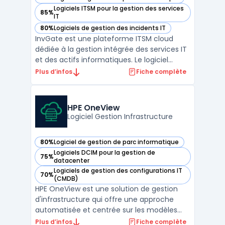
— voir InvGate dans cette catégorie
Logiciels ITSM pour la gestion des services
85%
— voir InvGate dans cette catégorie
IT
80%
Logiciels de gestion des incidents IT
— voir InvGate dans cette catégorie
InvGate est une plateforme ITSM cloud
dédiée à la gestion intégrée des services IT
et des actifs informatiques. Le logiciel
ITSM centralise gestion incidents,
Plus d’infos
Fiche complète
changements, problèmes et
connaissances selon framework ITIL.
InvGate propose un constructeur de
HPE OneView
workflows sans code permettan ...
Logiciel Gestion Infrastructure
80%
Logiciel de gestion de parc informatique
— voir HPE OneView dans cette catégorie
Logiciels DCIM pour la gestion de
75%
— voir HPE OneView dans cette catégorie
datacenter
Logiciels de gestion des configurations IT
70%
— voir HPE OneView dans cette catégorie
(CMDB)
HPE OneView est une solution de gestion
d'infrastructure qui offre une approche
automatisée et centrée sur les modèles
pour la gestion des ressources
Plus d’infos
Fiche complète