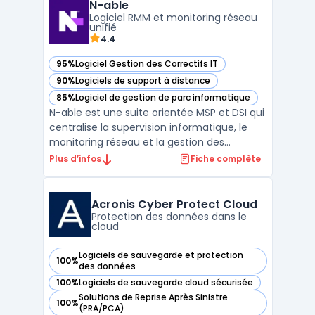
N-able
digital sovereignty et de conformité stricte.
Logiciel RMM et monitoring réseau
Matrix42 traite ...
unifié
4.4
95%
Logiciel Gestion des Correctifs IT
— voir N-able dans cette catégorie
90%
Logiciels de support à distance
— voir N-able dans cette catégorie
85%
Logiciel de gestion de parc informatique
— voir N-able dans cette catégorie
N-able est une suite orientée MSP et DSI qui
centralise la supervision informatique, le
monitoring réseau et la gestion des
correctifs au sein d’une même plateforme.
Plus d’infos
Fiche complète
Conçue pour l’exploitation au quotidien, elle
regroupe logiciel RMM, accès à distance
sécurisé, inventaire, alerting et reporting
Acronis Cyber Protect Cloud
pour ...
Protection des données dans le
cloud
Logiciels de sauvegarde et protection
100%
— voir Acronis Cyber Protect Cloud dans cette catégorie
des données
100%
Logiciels de sauvegarde cloud sécurisée
— voir Acronis Cyber Protect Cloud dans cette catégorie
Solutions de Reprise Après Sinistre
100%
— voir Acronis Cyber Protect Cloud dans cette catégorie
(PRA/PCA)