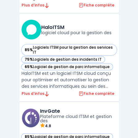
déploiement automatisé des
Plus d’infos
Fiche complète
infrastructures. En adoptant une approche
Infrastructure as Code, Ansible permet aux
équipes DevOps d'automatiser les tâches
HaloITSM
répétitives et de gérer effi ...
logiciel cloud pour la gestion des
Logiciels ITSM pour la gestion des services
85%
— voir HaloITSM dans cette catégorie
IT
75%
Logiciels de gestion des incidents IT
— voir HaloITSM dans cette catégorie
65%
Logiciel de gestion de parc informatique
— voir HaloITSM dans cette catégorie
HaloITSM est un logiciel ITSM cloud conçu
pour optimiser et automatiser la gestion
des services informatiques au sein des
entreprises. Il permet une automatisation
Plus d’infos
Fiche complète
des processus IT, simplifiant ainsi la gestion
des incidents, des demandes et des
InvGate
changements. Grâce à ses flux de travail
Plateforme cloud ITSM et gestion
automatisés, ...
des
4.8
85%
Logiciel de gestion de parc informatique