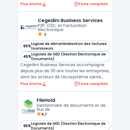
gérer efficacement les processus de
Plus d’infos
Fiche complète
recrutement, les demandes de congés, la
gestion des performances et bien plus
Cegedim Business Services
encore. Avec Kissflow, les processus sont
P2P, O2C, et Facturation
automatisés, ce qui p ...
électronique
2
Logiciel de dématérialisation des factures
65%
— voir Cegedim Business Services dans cette catégorie
fournisseurs
Logiciels de GED (Gestion Électronique de
45%
— voir Cegedim Business Services dans cette catégorie
Documents)
Cegedim Business Services accompagne
depuis plus de 30 ans toutes les entreprises,
dont les acteurs de l’écosystème santé,
dans leurs enjeux grâce à des solutions
Plus d’infos
Fiche complète
digitales d'optimisation des processus de
facturation, achats, ventes, paie et
FileHold
performance RH. Avec plus de 2 000
Gestionnaire de documents et de
collaborateurs engagés, ...
flux de
4,7
Logiciels de GED (Gestion Électronique de
95%
— voir FileHold dans cette catégorie
Documents)