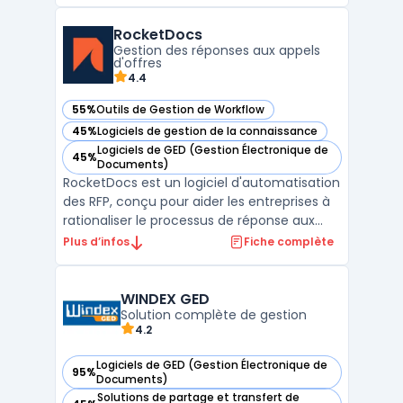
Courbon Software, ce logiciel s’adresse
principalement aux secteurs industriels
RocketDocs
régulés tels que la pharmaceutique, la
Gestion des réponses aux appels
chimie, et l'agroaliment ...
d'offres
4.4
55%
Outils de Gestion de Workflow
— voir RocketDocs dans cette catégorie
45%
Logiciels de gestion de la connaissance
— voir RocketDocs dans cette catégorie
Logiciels de GED (Gestion Électronique de
45%
— voir RocketDocs dans cette catégorie
Documents)
RocketDocs est un logiciel d'automatisation
des RFP, conçu pour aider les entreprises à
rationaliser le processus de réponse aux
appels d'offres en centralisant les données,
Plus d’infos
Fiche complète
en facilitant la collaboration et en
améliorant l'efficacité. Avec des outils
avancés de gestion de contenu et de flux
WINDEX GED
de trav ...
Solution complète de gestion
4.2
Logiciels de GED (Gestion Électronique de
95%
— voir WINDEX GED dans cette catégorie
Documents)
Solutions de partage et transfert de