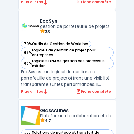
transformer et simplifier les processus
Plus d’infos
Fiche complète
d'entreprise grâce à la dématérialisation.
Cette suite logicielle intuitive et
collaborative facilite la gestion
EcoSys
documentaire, offrant une convergen ...
gestion de portefeuille de projets
3,8
70%
Outils de Gestion de Workflow
— voir EcoSys dans cette catégorie
Logiciels de gestion de projet pour
65%
— voir EcoSys dans cette catégorie
entreprises
Logiciels BPM de gestion des processus
65%
— voir EcoSys dans cette catégorie
métier
EcoSys est un logiciel de gestion de
portefeuille de projets offrant une visibilité
transparente sur les performances. Il
facilite la planification, l'estimation des
Plus d’infos
Fiche complète
coûts, le suivi et l'analyse des données pour
les entreprises de toutes tailles. Grâce à
EcoSys, les organisations peuvent améliorer
Glasscubes
l ...
Plateforme de collaboration et de
4,7
Solutions de partage et transfert de