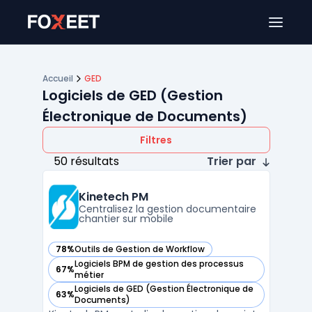
Ouver
Accueil
GED
Logiciels de GED (Gestion
Électronique de Documents)
Filtres
50 résultats
Trier par
Kinetech PM
Centralisez la gestion documentaire
chantier sur mobile
78%
Outils de Gestion de Workflow
— voir Kinetech PM dans cette catégorie
Logiciels BPM de gestion des processus
67%
— voir Kinetech PM dans cette catégorie
métier
Logiciels de GED (Gestion Électronique de
63%
— voir Kinetech PM dans cette catégorie
Documents)