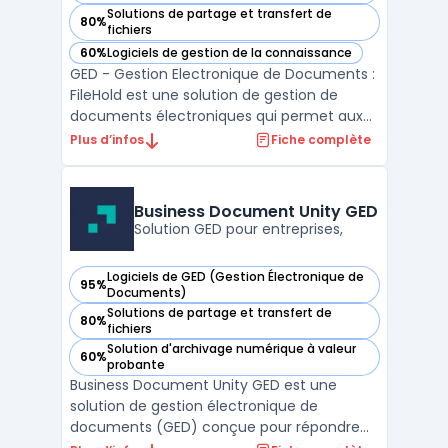
Solutions de partage et transfert de
80%
— voir FileHold dans cette catégorie
fichiers
60%
Logiciels de gestion de la connaissance
— voir FileHold dans cette catégorie
GED - Gestion Electronique de Documents :
FileHold est une solution de gestion de
documents électroniques qui permet aux
entreprises de stocker, organiser et gérer
Plus d’infos
Fiche complète
leurs documents numériques de manière
efficace. Avec FileHold, les entreprises
peuvent facilement numériser leurs
Business Document Unity GED
documents papier exist ...
Solution GED pour entreprises,
Logiciels de GED (Gestion Électronique de
95%
— voir Business Document Unity GED dans cette catégorie
Documents)
Solutions de partage et transfert de
80%
— voir Business Document Unity GED dans cette catégorie
fichiers
Solution d'archivage numérique à valeur
60%
— voir Business Document Unity GED dans cette catégorie
probante
Business Document Unity GED est une
solution de gestion électronique de
documents (GED) conçue pour répondre