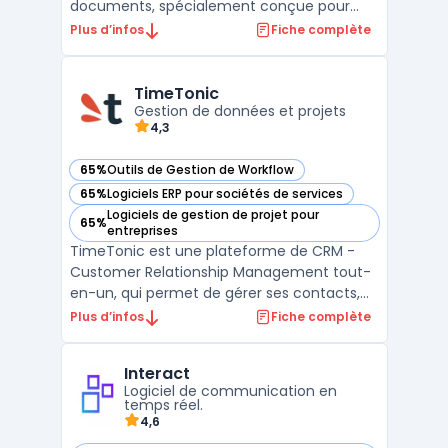
documents, spécialement conçue pour
répondre aux besoins des PME. Cette
Plus d’infos
Fiche complète
plateforme permet de stocker, organiser et
partager efficacement toutes les
informations de l'entreprise, quel que soit
TimeTonic
leur format d'origine. Zee ...
Gestion de données et projets
4,3
65%
Outils de Gestion de Workflow
— voir TimeTonic dans cette catégorie
65%
Logiciels ERP pour sociétés de services
— voir TimeTonic dans cette catégorie
Logiciels de gestion de projet pour
65%
— voir TimeTonic dans cette catégorie
entreprises
TimeTonic est une plateforme de CRM -
Customer Relationship Management tout-
en-un, qui permet de gérer ses contacts,
projets, tâches et temps de manière
Plus d’infos
Fiche complète
intuitive et efficace. Grâce à une
organisation flexible en tables, les
Interact
utilisateurs peuvent facilement accéder à
Logiciel de communication en
toutes leurs informations et inte ...
temps réel.
4,6