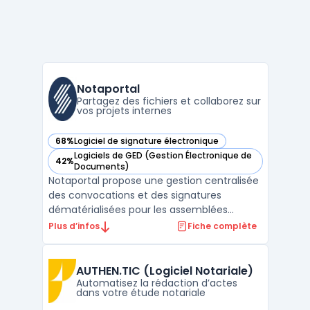
Notaportal
Partagez des fichiers et collaborez sur
vos projets internes
68%
Logiciel de signature électronique
— voir Notaportal dans cette catégorie
Logiciels de GED (Gestion Électronique de
42%
— voir Notaportal dans cette catégorie
Documents)
Notaportal propose une gestion centralisée
des convocations et des signatures
dématérialisées pour les assemblées
générales liées à la copropriété. L’utilisation
Plus d’infos
Fiche complète
de notaportal permet de limiter les
interventions manuelles, de réduire les
erreurs lors du traitement des données et
AUTHEN.TIC (Logiciel Notariale)
de centraliser l’ens ...
Automatisez la rédaction d’actes
dans votre étude notariale