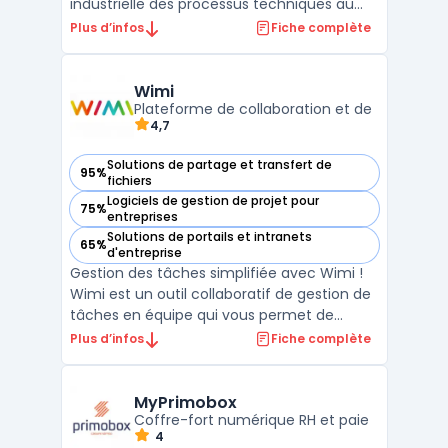
industrielle des processus techniques au
sein des entreprises de pointe. Cette
Plus d’infos
Fiche complète
solution permet de centraliser et d'exploiter
la gestion de données techniques
complexes tout au long du cycle de vie des
Wimi
produits. En unifiant les ...
Plateforme de collaboration et de
4,7
Solutions de partage et transfert de
95%
— voir Wimi dans cette catégorie
fichiers
Logiciels de gestion de projet pour
75%
— voir Wimi dans cette catégorie
entreprises
Solutions de portails et intranets
65%
— voir Wimi dans cette catégorie
d'entreprise
Gestion des tâches simplifiée avec Wimi !
Wimi est un outil collaboratif de gestion de
tâches en équipe qui vous permet de
travailler plus rapidement et plus
Plus d’infos
Fiche complète
efficacement. Avec Wimi, vous pouvez
créer des listes de tâches, attribuer des
tâches à des membres de votre équipe et
MyPrimobox
suivre leur progression ...
Coffre-fort numérique RH et paie
4