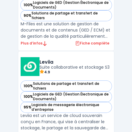
Logiciels de GED (Gestion Électronique de
100%
— voir M-Files dans cette catégorie
Documents)
Solutions de partage et transfert de
90%
— voir M-Files dans cette catégorie
fichiers
M-Files est une solution de gestion de
documents et de contenus (GED / ECM) et
de gestion de la qualité particulièrement
adaptée aux entreprises et utilisateurs qui
Plus d’infos
Fiche complète
ont besoin de gérer efficacement de
grandes quantités d’informations et de
documents.M-Files est suffisamment
Leviia
flexible pour répondre au ...
Suite collaborative et stockage S3
4.9
Solutions de partage et transfert de
100%
— voir Leviia dans cette catégorie
fichiers
Logiciels de GED (Gestion Électronique de
100%
— voir Leviia dans cette catégorie
Documents)
Logiciels de messagerie électronique
95%
— voir Leviia dans cette catégorie
d'entreprise
Leviia est un service de cloud souverain
conçu en France, qui vise à centraliser le
stockage, le partage et la sauvegarde de