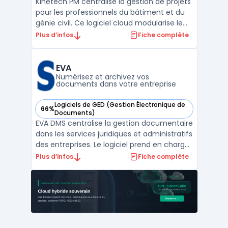
Kinetech PM centralise la gestion de projets
pour les professionnels du bâtiment et du
génie civil. Ce logiciel cloud modularise le
pilotage de chantier, en digitalisant
Plus d’infos
Fiche complète
l’ensemble des flux de documents de
construction, de la communication à la
gestion financière. L'utilisation de gestion
EVA
de projet ...
Numérisez et archivez vos
documents dans votre entreprise
Logiciels de GED (Gestion Électronique de
66%
— voir EVA dans cette catégorie
Documents)
EVA DMS centralise la gestion documentaire
dans les services juridiques et administratifs
des entreprises. Le logiciel prend en charge
la centralisation des documents légaux, des
Plus d’infos
Fiche complète
contrats et des procès-verbaux pour
rendre accessible l’ensemble des dossiers
et faciliter les recherches. Les organisati ...