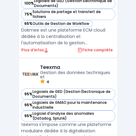
Logiciels de GED (Gestion Électronique de
100%
— voir Dokmee dans cette catégorie
Documents)
Solutions de partage et transfert de
75%
— voir Dokmee dans cette catégorie
fichiers
65%
Outils de Gestion de Workflow
— voir Dokmee dans cette catégorie
Dokmee est une plateforme ECM cloud
dédiée à la centralisation et
l'automatisation de la gestion
documentaire pour les organisations multi-
Plus d’infos
Fiche complète
secteurs. Le logiciel offre des
fonctionnalités complètes de numérisation
Teexma
documents, capture illimitée avec OCR 134
Gestion des données techniques
langues et indexation bas ...
et
4
Logiciels de GED (Gestion Électronique de
95%
— voir Teexma dans cette catégorie
Documents)
Logiciels de GMAO pour la maintenance
95%
— voir Teexma dans cette catégorie
industrielle
Logiciel d'analyse des anomalies
95%
— voir Teexma dans cette catégorie
(Datadog, Splunk)
teexma s'impose comme une plateforme
modulaire dédiée à la digitalisation