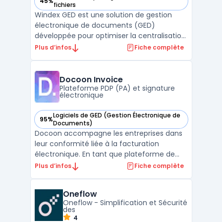
45%
— voir WINDEX GED dans cette catégorie
fichiers
Windex GED est une solution de gestion
électronique de documents (GED)
développée pour optimiser la centralisation
et l’organisation des documents en
Plus d’infos
Fiche complète
entreprise. Ce logiciel permet de stocker,
classer et retrouver efficacement toutes
les informations essentielles grâce à une
Docoon Invoice
interface intuitive et d ...
Plateforme PDP (PA) et signature
électronique
Logiciels de GED (Gestion Électronique de
95%
— voir Docoon Invoice dans cette catégorie
Documents)
Docoon accompagne les entreprises dans
leur conformité liée à la facturation
électronique. En tant que plateforme de
dématérialisation partenaire, cet outil
Plus d’infos
Fiche complète
sécurise la transmission des factures vers
les autorités. Il assure une interopérabilité
Oneflow
fluide avec les tiers pour simplifier les
Oneflow - Simplification et Sécurité
échanges. Ce ...
des
4