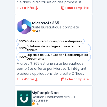
clé dans la digitalisation des processus
d'entreprise. Son archivage sécurisé des
Plus d’infos
Fiche complète
documents constitue une fonctionnalité
essentielle, permettant de stocker de
manière protégée les documents des
Microsoft 365
salariés dans un coffre-fort numér ...
Suite Bureautique complète
4.9
100%
Suites bureautiques pour entreprises
— voir Microsoft 365 dans cette catégorie
Solutions de partage et transfert de
100%
— voir Microsoft 365 dans cette catégorie
fichiers
Logiciels de GED (Gestion Électronique de
100%
— voir Microsoft 365 dans cette catégorie
Documents)
Microsoft 365 est une suite bureautique
complète offerte par Microsoft, intégrant
plusieurs applications de la suite Office
telles que Word, Excel, PowerPoint, et
Plus d’infos
Fiche complète
Outlook. Ces outils, largement reconnus,
favorisent la productivité des entreprises et
MyPeopleDoc
des particuliers.En complément, Microsoft
Gestion Documentaire RH
365 prop ...
Sécurisée
4