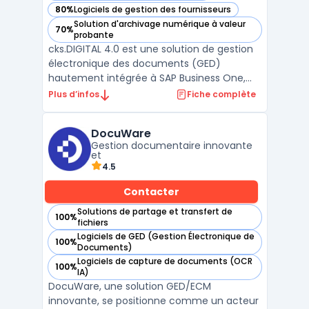
80%
Logiciels de gestion des fournisseurs
— voir CKS.DIGITAL 4.0 dans cette catégorie
Solution d'archivage numérique à valeur
70%
— voir CKS.DIGITAL 4.0 dans cette catégorie
probante
cks.DIGITAL 4.0 est une solution de gestion
électronique des documents (GED)
hautement intégrée à SAP Business One,
conçue pour automatiser et optimiser la
Plus d’infos
Fiche complète
gestion des documents et des processus
d'affaires. Ce système avancé permet aux
DocuWare
entreprises de numériser, traiter, archiver et
Gestion documentaire innovante
gérer efficacemen ...
et
4.5
Contacter
Solutions de partage et transfert de
100%
— voir DocuWare dans cette catégorie
fichiers
Logiciels de GED (Gestion Électronique de
100%
— voir DocuWare dans cette catégorie
Documents)
Logiciels de capture de documents (OCR
100%
— voir DocuWare dans cette catégorie
IA)
DocuWare, une solution GED/ECM
innovante, se positionne comme un acteur