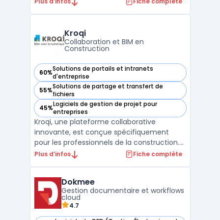
aux besoins des entreprises en matière de
Plus d’infos
Fiche complète
centralisation et d'automatisation des
processus documentaires. Elle permet de
stocker, classer et retrouver facilement les
Kroqi
documents grâce à une int ...
Collaboration et BIM en
Construction
Solutions de portails et intranets
60%
— voir Kroqi dans cette catégorie
d'entreprise
Solutions de partage et transfert de
55%
— voir Kroqi dans cette catégorie
fichiers
Logiciels de gestion de projet pour
45%
— voir Kroqi dans cette catégorie
entreprises
Kroqi, une plateforme collaborative
innovante, est conçue spécifiquement
pour les professionnels de la construction.
Elle intègre un système de gestion de
Plus d’infos
Fiche complète
documents en construction, permettant
un stockage sécurisé et une collaboration
Dokmee
en temps réel. Avec des fonctionnalités
Gestion documentaire et workflows
telles que la planificati ...
cloud
4.7