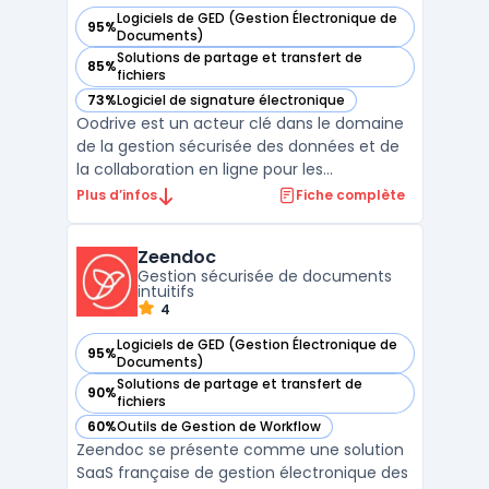
Logiciels de GED (Gestion Électronique de
95%
— voir Oodrive dans cette catégorie
Documents)
Solutions de partage et transfert de
85%
— voir Oodrive dans cette catégorie
fichiers
73%
Logiciel de signature électronique
— voir Oodrive dans cette catégorie
Oodrive est un acteur clé dans le domaine
de la gestion sécurisée des données et de
la collaboration en ligne pour les
entreprises. Avec ses solutions certifiées et
Plus d’infos
Fiche complète
conformes aux normes européennes,
Oodrive se positionne comme un
Zeendoc
partenaire privilégié pour les organisations
Gestion sécurisée de documents
cherchant à sécuriser leu ...
intuitifs
4
Logiciels de GED (Gestion Électronique de
95%
— voir Zeendoc dans cette catégorie
Documents)
Solutions de partage et transfert de
90%
— voir Zeendoc dans cette catégorie
fichiers
60%
Outils de Gestion de Workflow
— voir Zeendoc dans cette catégorie
Zeendoc se présente comme une solution
SaaS française de gestion électronique des