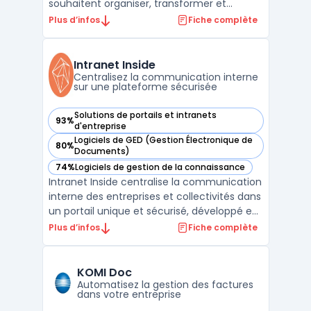
souhaitent organiser, transformer et
diffuser rapidement leurs contenus à
Plus d’infos
Fiche complète
travers différents services. Dans un
contexte où la multiplication des médias,
des plateformes et des intervenants
Intranet Inside
complexifie la gestion des actifs ...
Centralisez la communication interne
sur une plateforme sécurisée
Solutions de portails et intranets
93%
— voir Intranet Inside dans cette catégorie
d'entreprise
Logiciels de GED (Gestion Électronique de
80%
— voir Intranet Inside dans cette catégorie
Documents)
74%
Logiciels de gestion de la connaissance
— voir Intranet Inside dans cette catégorie
Intranet Inside centralise la communication
interne des entreprises et collectivités dans
un portail unique et sécurisé, développé en
France. Adapté aux exigences des
Plus d’infos
Fiche complète
organisations cherchant à simplifier la
gestion des échanges tout en maîtrisant la
confidentialité des données, il s’adresse aux
KOMI Doc
stru ...
Automatisez la gestion des factures
dans votre entreprise