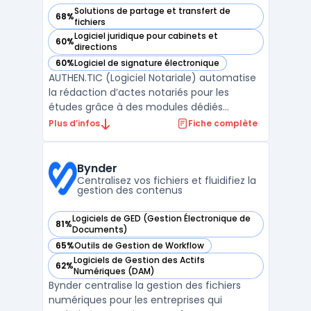
Solutions de partage et transfert de
68%
— voir AUTHEN.TIC (Logiciel Notariale) dans cette catégorie
fichiers
Logiciel juridique pour cabinets et
60%
— voir AUTHEN.TIC (Logiciel Notariale) dans cette catégorie
directions
60%
Logiciel de signature électronique
— voir AUTHEN.TIC (Logiciel Notariale) dans cette catégorie
AUTHEN.TIC (Logiciel Notariale) automatise
la rédaction d’actes notariés pour les
études grâce à des modules dédiés
intégrant intelligence artificielle notariale et
Plus d’infos
Fiche complète
des outils d’aide à la rédaction conçus pour
les professionnels du notariat. Ce logiciel
cible la massification et la fiabilisation des ...
Bynder
Centralisez vos fichiers et fluidifiez la
gestion des contenus
Logiciels de GED (Gestion Électronique de
81%
— voir Bynder dans cette catégorie
Documents)
65%
Outils de Gestion de Workflow
— voir Bynder dans cette catégorie
Logiciels de Gestion des Actifs
62%
— voir Bynder dans cette catégorie
Numériques (DAM)
Bynder centralise la gestion des fichiers
numériques pour les entreprises qui