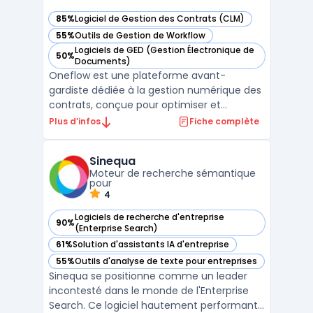
85%
Logiciel de Gestion des Contrats (CLM)
— voir Oneflow dans cette catégorie
55%
Outils de Gestion de Workflow
— voir Oneflow dans cette catégorie
Logiciels de GED (Gestion Électronique de
50%
— voir Oneflow dans cette catégorie
Documents)
Oneflow est une plateforme avant-
gardiste dédiée à la gestion numérique des
contrats, conçue pour optimiser et
sécuriser les processus contractuels des
Plus d’infos
Fiche complète
entreprises. Elle permet de créer des
contrats numériques personnalisables avec
Sinequa
une grande facilité, grâce à des modèles
Moteur de recherche sémantique
interactifs et une édition ...
pour
4
Logiciels de recherche d'entreprise
90%
— voir Sinequa dans cette catégorie
(Enterprise Search)
61%
Solution d'assistants IA d'entreprise
— voir Sinequa dans cette catégorie
55%
Outils d'analyse de texte pour entreprises
— voir Sinequa dans cette catégorie
Sinequa se positionne comme un leader
incontesté dans le monde de l'Enterprise
Search. Ce logiciel hautement performant