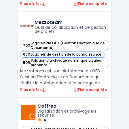
facilite une analyse précise et approfondie
Plus d’infos
Fiche complète
des données d'entreprise, permettant aux
utilisateurs d'extraire des informations
cruciales en un temps record. La première
Mezzoteam
partie de la ...
Outil de collaboration et de gestion
de projets.
Logiciels de GED (Gestion Électronique de
70%
— voir Mezzoteam dans cette catégorie
Documents)
65%
Logiciels de gestion de la connaissance
— voir Mezzoteam dans cette catégorie
Solution d'archivage numérique à valeur
50%
— voir Mezzoteam dans cette catégorie
probante
Mezzoteam est une plateforme de GED -
Gestion Electronique de Documents qui
facilite la collaboration et le partage de
fichiers au sein des entreprises. Elle permet
Plus d’infos
Fiche complète
à ses utilisateurs de stocker, organiser et
accéder à leurs documents en temps réel.
Coffreo
La solution offre également des
Digitalisation et archivage RH
fonctionnalités te ...
sécurisé
4