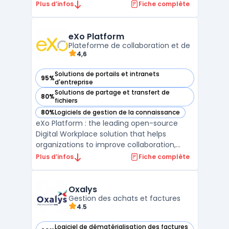
organiser et à gérer leur contenu. Elle
Plus d’infos
Fiche complète
permet de stocker, de partager et de
retrouver des documents, et elle comprend
des fonctionnalités de Gestion Electronique
eXo Platform
de Documents (GED) et de c ...
Plateforme de collaboration et de
4,6
Solutions de portails et intranets
95%
— voir eXo Platform dans cette catégorie
d'entreprise
Solutions de partage et transfert de
80%
— voir eXo Platform dans cette catégorie
fichiers
80%
Logiciels de gestion de la connaissance
— voir eXo Platform dans cette catégorie
eXo Platform : the leading open-source
Digital Workplace solution that helps
organizations to improve collaboration,
knowledge management, and employee
Plus d’infos
Fiche complète
engagement. With eXo Platform,
employees can create, edit, and share
documents, access relevant information,
Oxalys
communicate with each other, and comple
Gestion des achats et factures
4.5
...
Logiciel de dématérialisation des factures