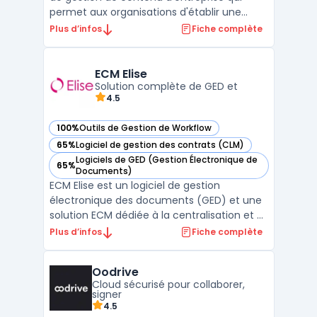
permet aux organisations d'établir une
gouvernance efficace des informations
Plus d’infos
Fiche complète
tout en les intégrant aux processus métiers
existants. Cette plateforme offre une
intégration transparente avec les
ECM Elise
applications ERP et CRM, faci ...
Solution complète de GED et
4.5
100%
Outils de Gestion de Workflow
— voir ECM Elise dans cette catégorie
65%
Logiciel de gestion des contrats (CLM)
— voir ECM Elise dans cette catégorie
Logiciels de GED (Gestion Électronique de
65%
— voir ECM Elise dans cette catégorie
Documents)
ECM Elise est un logiciel de gestion
électronique des documents (GED) et une
solution ECM dédiée à la centralisation et à
l’automatisation des processus
Plus d’infos
Fiche complète
documentaires en entreprise. Il
accompagne les organisations dans la
Oodrive
gestion complète des documents, depuis
Cloud sécurisé pour collaborer,
leur création, leur validation, jusqu’à ...
signer
4.5