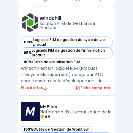
accompagner les organisations dans leur
transformation numérique, la plateforme
offre une suite complète de fonctionnalités
Windchill
permettant de str ...
Solution PLM de Gestion de
Produits
Logiciels PLM de gestion du cycle de vie
100%
— voir Windchill dans cette catégorie
produit
Logiciels PIM de gestion de l'information
95%
— voir Windchill dans cette catégorie
produit
90%
Outils de visualisation PLM
— voir Windchill dans cette catégorie
Windchill est un logiciel PLM (Product
Lifecycle Management) conçu par PTC
pour transformer le développement de
produits. Il permet une collaboration
Plus d’infos
Fiche complète
efficace en entreprise, offrant un accès en
temps réel aux données essentielles. Grâce
à Windchill, les utilisateurs peuvent
M-Files
Plateforme d'automatisation de la
identifier rapidement la ...
4.5
100%
Outils de Gestion de Workflow
— voir M-Files dans cette catégorie