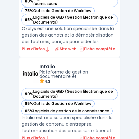
80%
— voir Oxalys dans cette catégorie
fournisseurs
75%
Outils de Gestion de Workflow
— voir Oxalys dans cette catégorie
Logiciels de GED (Gestion Électronique de
65%
— voir Oxalys dans cette catégorie
Documents)
Oxalys est une solution spécialisée dans la
gestion des achats et la dématérialisation
des factures, conçue pour aider les
entreprises à optimiser leurs processus
Plus d’infos
Site web
Fiche complète
d’approvisionnement et de gestion des
fournisseurs. Cette plateforme offre des
Intalio
outils performants pour automatiser et
Plateforme de gestion
centraliser les ach ...
documentaire et
4.3
Logiciels de GED (Gestion Électronique de
90%
— voir Intalio dans cette catégorie
Documents)
85%
Outils de Gestion de Workflow
— voir Intalio dans cette catégorie
65%
Logiciels de gestion de la connaissance
— voir Intalio dans cette catégorie
Intalio est une solution spécialisée dans la
gestion de contenu d'entreprise,
l’automatisation des processus métier et la
gouvernance des données. Conçue pour
Plus d’infos
Fiche complète