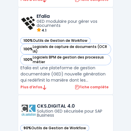
Elle permet aux utilisateurs de travailler à
distance et en temps réel sur des
Efalia
documents, des feuilles de calcul et des
GED modulaire pour gérer vos
présentations. Les ou ...
documents
4.1
100%
Outils de Gestion de Workflow
— voir Efalia dans cette catégorie
Logiciels de capture de documents (OCR
100%
— voir Efalia dans cette catégorie
IA)
Logiciels BPM de gestion des processus
100%
— voir Efalia dans cette catégorie
métier
Efalia est une plateforme de gestion
documentaire (GED) nouvelle génération
qui redéfinit la manière dont les
organisations gèrent leurs documents et
Plus d’infos
Fiche complète
informations critiques.
Fondamentalement, Efalia ne se contente
pas de stocker des documents : c'est
CKS.DIGITAL 4.0
une solution docume ...
Solution GED sécurisée pour SAP
Business
90%
Outils de Gestion de Workflow
— voir CKS.DIGITAL 4.0 dans cette catégorie