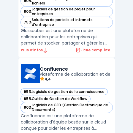
90%
— voir Glasscubes dans cette catégorie
fichiers
Logiciels de gestion de projet pour
80%
— voir Glasscubes dans cette catégorie
entreprises
Solutions de portails et intranets
75%
— voir Glasscubes dans cette catégorie
d'entreprise
Glasscubes est une plateforme de
collaboration pour les entreprises qui
permet de stocker, partager et gérer les
documents en toute sécurité. Elle propose
Plus d’infos
Fiche complète
des fonctionnalités de GED - Gestion
Electronique de Documents, de gestion de
projets, de tâches et de calendriers
Confluence
partagés pour faciliter la com ...
Plateforme de collaboration et de
4,4
95%
Logiciels de gestion de la connaissance
— voir Confluence dans cette catégorie
85%
Outils de Gestion de Workflow
— voir Confluence dans cette catégorie
Logiciels de GED (Gestion Électronique de
80%
— voir Confluence dans cette catégorie
Documents)
Confluence est une plateforme de
collaboration d'équipe basée sur le cloud
conçue pour aider les entreprises à