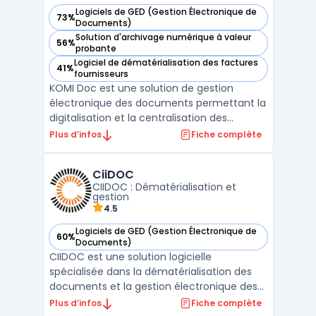
Logiciels de GED (Gestion Électronique de
73%
— voir KOMI Doc dans cette catégorie
Documents)
Solution d'archivage numérique à valeur
56%
— voir KOMI Doc dans cette catégorie
probante
Logiciel de dématérialisation des factures
41%
— voir KOMI Doc dans cette catégorie
fournisseurs
KOMI Doc est une solution de gestion
électronique des documents permettant la
digitalisation et la centralisation des
factures, des documents RH et des flux
Plus d’infos
Fiche complète
administratifs dans un cloud souverain
localisé en France. La plateforme s'adresse
CiiDOC
aux TPE, PME et grandes entreprises
CIIDOC : Dématérialisation et
souhaitant intégrer un d ...
gestion
4.5
Logiciels de GED (Gestion Électronique de
60%
— voir CiiDOC dans cette catégorie
Documents)
CIIDOC est une solution logicielle
spécialisée dans la dématérialisation des
documents et la gestion électronique des
dossiers de fabrication. Développé par
Plus d’infos
Fiche complète