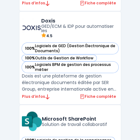
données pour des usages professionnels.
Plus d’infos
Fiche complète
L’éditeur met en avant un hébergement
exclusivement en France, une conformité
Doxis
RGPD, ainsi que des certifications ISO 27001
GED/ECM & IDP pour automatiser
et HDS (selo ...
les
4.5
Logiciels de GED (Gestion Électronique de
100%
— voir Doxis dans cette catégorie
Documents)
100%
Outils de Gestion de Workflow
— voir Doxis dans cette catégorie
Logiciels BPM de gestion des processus
100%
— voir Doxis dans cette catégorie
métier
Doxis est une plateforme de gestion
électronique documents éditée par SER
Group, entreprise internationale active en
DMS / GED et ECM. Positionnée comme
Plus d’infos
Fiche complète
Doxis intelligent content automation, la
solution centralise les contenus, sécurise
les échanges et orchestre les processus
Microsoft SharePoint
documentaires. SER Grou ...
Solution de travail collaboratif