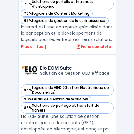
Solutions de portails et intranets
75%
— voir Interact dans cette catégorie
d'entreprise
75%
Logiciels de Content Marketing
— voir Interact dans cette catégorie
65%
Logiciels de gestion de la connaissance
— voir Interact dans cette catégorie
Interact est une entreprise spécialisée dans
la conception et le développement de
logiciels pour les entreprises. Leurs solutions
sont adaptées à tous types d'activités, de
Plus d’infos
Fiche complète
la gestion de projets à la collaboration en
équipe, en passant par la gestion de la
relation client. Interact propose également
Elo ECM Suite
...
Solution de Gestion GED efficace
Logiciels de GED (Gestion Électronique de
95%
— voir Elo ECM Suite dans cette catégorie
Documents)
90%
Outils de Gestion de Workflow
— voir Elo ECM Suite dans cette catégorie
Solutions de partage et transfert de
85%
— voir Elo ECM Suite dans cette catégorie
fichiers
Elo ECM Suite, une solution de gestion
électronique de documents (GED)
développée en Allemagne, est conçue pour