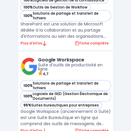
100%
Logiciels de gestion de la connaissance
— voir Microsoft SharePoint dans cette catégorie
100%
Outils de Gestion de Workflow
— voir Microsoft SharePoint dans cette catégorie
Solutions de partage et transfert de
100%
— voir Microsoft SharePoint dans cette catégorie
fichiers
SharePoint est une solution de Microsoft
dédiée à la collaboration et au partage
d'informations au sein des organisations.
Elle permet de créer des sites d'équipe
Plus d’infos
Fiche complète
dynamiques pour chaque projet, service ou
division. Les utilisateurs peuvent ainsi
Google Workspace
partager des fichiers, des données, des
Suite d'outils de productivité en
actualités et ...
ligne.
4,7
Solutions de partage et transfert de
100%
— voir Google Workspace dans cette catégorie
fichiers
Logiciels de GED (Gestion Électronique de
100%
— voir Google Workspace dans cette catégorie
Documents)
95%
Suites bureautiques pour entreprises
— voir Google Workspace dans cette catégorie
Google Workspace (anciennement G Suite)
est une Suite Bureautique en ligne qui
comprend des outils de messagerie, de
stockage, de partage et de collaboration.
Plus d’infos
Fiche complète