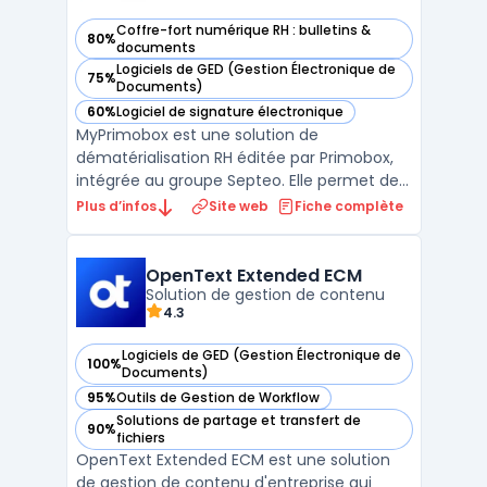
Coffre-fort numérique RH : bulletins &
80%
— voir MyPrimobox dans cette catégorie
documents
Logiciels de GED (Gestion Électronique de
75%
— voir MyPrimobox dans cette catégorie
Documents)
60%
Logiciel de signature électronique
— voir MyPrimobox dans cette catégorie
MyPrimobox est une solution de
dématérialisation RH éditée par Primobox,
intégrée au groupe Septeo. Elle permet de
distribuer les bulletins de paie
Plus d’infos
Site web
Fiche complète
dématérialisés aux salariés via un coffre-
fort numérique certifié NF 461. Chaque
collaborateur accède à ses documents
OpenText Extended ECM
depuis un espace personnel sécuris ...
Solution de gestion de contenu
4.3
Logiciels de GED (Gestion Électronique de
100%
— voir OpenText Extended ECM dans cette catégorie
Documents)
95%
Outils de Gestion de Workflow
— voir OpenText Extended ECM dans cette catégorie
Solutions de partage et transfert de
90%
— voir OpenText Extended ECM dans cette catégorie
fichiers
OpenText Extended ECM est une solution
de gestion de contenu d'entreprise qui