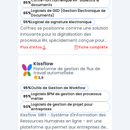
Coffre-fort numérique RH : bulletins &
85%
— voir Coffreo dans cette catégorie
documents
Logiciels de GED (Gestion Électronique de
65%
— voir Coffreo dans cette catégorie
Documents)
55%
Logiciel de signature électronique
— voir Coffreo dans cette catégorie
Coffreo se positionne comme une solution
innovante pour la digitalisation des
processus RH, spécialement conçue pour
les entreprises gérant un personnel
Plus d’infos
Fiche complète
temporaire. Cette plateforme offre une
gestion simplifiée et sécurisée des
Kissflow
documents RH, répondant aux besoins
Plateforme de gestion de flux de
spécifiques des travailleurs intérim ...
travail automatisée.
3,9
95%
Outils de Gestion de Workflow
— voir Kissflow dans cette catégorie
Logiciels BPM de gestion des processus
85%
— voir Kissflow dans cette catégorie
métier
Logiciels de gestion de projet pour
50%
— voir Kissflow dans cette catégorie
entreprises
Kissflow: SIRH - Système d'Information des
Ressources Humaines en ligne - est une
plateforme qui permet aux entreprises de