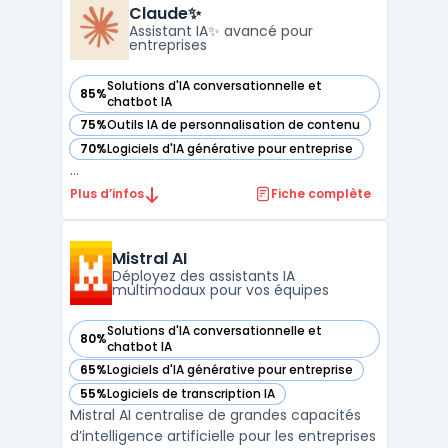
des tâches complexes en automatisant
Claude✨
certaines ...
Assistant IA✨ avancé pour
entreprises
Solutions d'IA conversationnelle et
85%
— voir Claude✨ dans cette catégorie
chatbot IA
75%
Outils IA de personnalisation de contenu
— voir Claude✨ dans cette catégorie
70%
Logiciels d'IA générative pour entreprise
— voir Claude✨ dans cette catégorie
...
Plus d’infos
Fiche complète
Mistral AI
Déployez des assistants IA
multimodaux pour vos équipes
Solutions d'IA conversationnelle et
80%
— voir Mistral AI dans cette catégorie
chatbot IA
65%
Logiciels d'IA générative pour entreprise
— voir Mistral AI dans cette catégorie
55%
Logiciels de transcription IA
— voir Mistral AI dans cette catégorie
Mistral AI centralise de grandes capacités
d’intelligence artificielle pour les entreprises