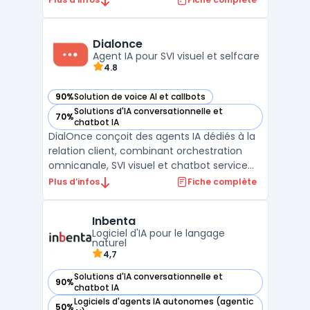
particuliers en matière d'intelligence
artificielle. Grâce à ses modèles
multimodaux comme Qwen2.5-Plus et
Dialonce
Qwen2-VL-Max, cette platefor ...
Agent IA pour SVI visuel et selfcare
4.8
90%
Solution de voice AI et callbots
— voir Dialonce dans cette catégorie
Solutions d'IA conversationnelle et
70%
— voir Dialonce dans cette catégorie
chatbot IA
DialOnce conçoit des agents IA dédiés à la
relation client, combinant orchestration
omnicanale, SVI visuel et chatbot service
client pour absorber les volumes entrants
Plus d’infos
Fiche complète
et rationaliser les parcours. DialOnce est un
éditeur français d’agents basés sur une IA
Inbenta
de confiance, qui s’appuie sur 10 ans d’exp ...
Logiciel d'IA pour le langage
naturel
4,7
Solutions d'IA conversationnelle et
90%
— voir Inbenta dans cette catégorie
chatbot IA
Logiciels d'agents IA autonomes (agentic
50%