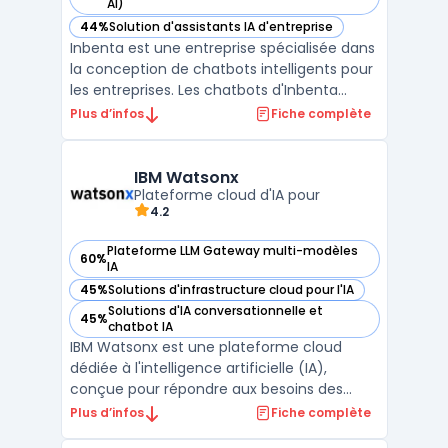
— voir Inbenta dans cette catégorie
AI)
44%
Solution d'assistants IA d'entreprise
— voir Inbenta dans cette catégorie
Inbenta est une entreprise spécialisée dans
la conception de chatbots intelligents pour
les entreprises. Les chatbots d'Inbenta
utilisent l'intelligence artificielle pour offrir
Plus d’infos
Fiche complète
une expérience utilisateur améliorée et
personnalisée. Ils peuvent répondre aux
questions des clients en temps réel et le ...
IBM Watsonx
Plateforme cloud d'IA pour
4.2
Plateforme LLM Gateway multi-modèles
60%
— voir IBM Watsonx dans cette catégorie
IA
45%
Solutions d'infrastructure cloud pour l'IA
— voir IBM Watsonx dans cette catégorie
Solutions d'IA conversationnelle et
45%
— voir IBM Watsonx dans cette catégorie
chatbot IA
IBM Watsonx est une plateforme cloud
dédiée à l'intelligence artificielle (IA),
conçue pour répondre aux besoins des
entreprises en matière de gestion,
Plus d’infos
Fiche complète
déploiement et optimisation des modèles