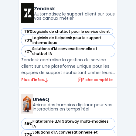
vente. Cet outil intelligent, basé sur
l'intelligence artificielle, permet de
Zendesk
centraliser les info ...
Automatisez le support client sur tous
vos canaux métier
75%
Logiciels de chatbot pour le service client
— voir Zendesk dans cette catégorie
Logiciels de Helpdesk pour le support
73%
— voir Zendesk dans cette catégorie
informatique
Solutions d'IA conversationnelle et
72%
— voir Zendesk dans cette catégorie
chatbot IA
Zendesk centralise la gestion du service
client sur une plateforme unique pour les
équipes de support souhaitant unifier leurs
échanges sur tous les canaux. Cette
Plus d’infos
Fiche complète
solution cible les situations où les
demandes clients parviennent en nombre
par l’email, le téléphone, les réseaux sociaux
UneeQ
ou le chat, et ...
Anime des humains digitaux pour vos
interactions en temps réel
Plateforme LLM Gateway multi-modèles
89%
— voir UneeQ dans cette catégorie
IA
Solutions d'IA conversationnelle et
77%