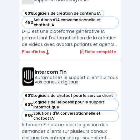
60%
Logiciels de création de contenu IA
— voir D‑ID dans cette catégorie
Solutions d'IA conversationnelle et
45%
— voir D‑ID dans cette catégorie
chatbot IA
D‑ID est une plateforme générative IA
permettant l'automatisation de la création
de vidéos avec avatars parlants et agents
visuels interactifs à partir d’images fixes,
Plus d’infos
Fiche complète
d’audio ou de texte. Des équipes, telles que
les responsables formation, développeurs
ou services marketing utilisent D‑ID pour
Intercom Fin
tran ...
Automatisez le support client sur tous
vos canaux digitaux
60%
Logiciels de chatbot pour le service client
— voir Intercom Fin dans cette catégorie
Logiciels de Helpdesk pour le support
60%
— voir Intercom Fin dans cette catégorie
informatique
Solutions d'IA conversationnelle et
55%
— voir Intercom Fin dans cette catégorie
chatbot IA
Intercom Fin automatise la gestion des
demandes clients sur plusieurs canaux
digitaux. Les entreprises qui souhaitent