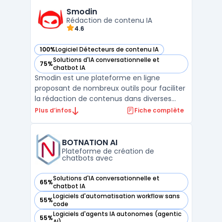
compte-rendu automatique, facilitant ains
Smodin
...
Rédaction de contenu IA
4.6
100%
Logiciel Détecteurs de contenu IA
— voir Smodin dans cette catégorie
Solutions d'IA conversationnelle et
75%
— voir Smodin dans cette catégorie
chatbot IA
Smodin est une plateforme en ligne
proposant de nombreux outils pour faciliter
la rédaction de contenus dans diverses
langues.Une aide précieuse pour la
Plus d’infos
Fiche complète
recherche et la structurationGrâce à
ses outils de recherche alimentés par l'IA,
Smodin permet de gagner un temps
BOTNATION AI
précieux dans la c ...
Plateforme de création de
chatbots avec
Solutions d'IA conversationnelle et
65%
— voir BOTNATION AI dans cette catégorie
chatbot IA
Logiciels d'automatisation workflow sans
55%
— voir BOTNATION AI dans cette catégorie
code
Logiciels d'agents IA autonomes (agentic
55%
— voir BOTNATION AI dans cette catégorie
AI)