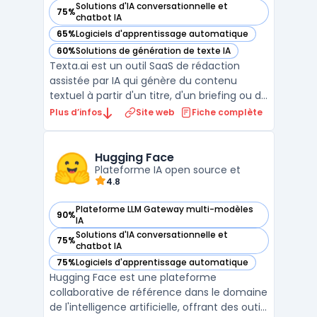
Solutions d'IA conversationnelle et
75%
— voir Texta.ai dans cette catégorie
chatbot IA
65%
Logiciels d'apprentissage automatique
— voir Texta.ai dans cette catégorie
60%
Solutions de génération de texte IA
— voir Texta.ai dans cette catégorie
Texta.ai est un outil SaaS de rédaction
assistée par IA qui génère du contenu
textuel à partir d'un titre, d'un briefing ou de
mots-clés. La plateforme couvre les
Plus d’infos
Site web
Fiche complète
articles de blog, les fiches produits e-
commerce, les emails marketing, les copies
publicitaires (Facebook Ads, Google Ads) et
Hugging Face
Plateforme IA open source et
les posts ...
4.8
Plateforme LLM Gateway multi-modèles
90%
— voir Hugging Face dans cette catégorie
IA
Solutions d'IA conversationnelle et
75%
— voir Hugging Face dans cette catégorie
chatbot IA
75%
Logiciels d'apprentissage automatique
— voir Hugging Face dans cette catégorie
Hugging Face est une plateforme
collaborative de référence dans le domaine
de l'intelligence artificielle, offrant des outils