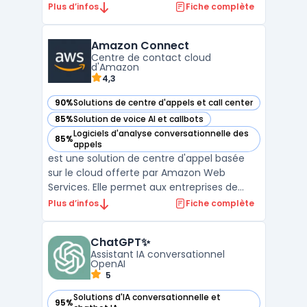
et des modèles avancés pour des
Plus d’infos
Fiche complète
applications variées. Elle met à disposition
une vaste collection de modèles
Amazon Connect
d'apprentissage automatique et de jeux de
Centre de contact cloud
données, permettant aux ...
d'Amazon
4,3
90%
Solutions de centre d'appels et call center
— voir Amazon Connect dans cette catégorie
85%
Solution de voice AI et callbots
— voir Amazon Connect dans cette catégorie
Logiciels d'analyse conversationnelle des
85%
— voir Amazon Connect dans cette catégorie
appels
est une solution de centre d'appel basée
sur le cloud offerte par Amazon Web
Services. Elle permet aux entreprises de
gérer facilement leurs interactions clients
Plus d’infos
Fiche complète
via divers canaux, tels que la voix, le chat et
les messages, et d'utiliser des analyses en
ChatGPT✨
temps réel pour améliorer leurs
Assistant IA conversationnel
performances o ...
OpenAI
5
Solutions d'IA conversationnelle et
95%