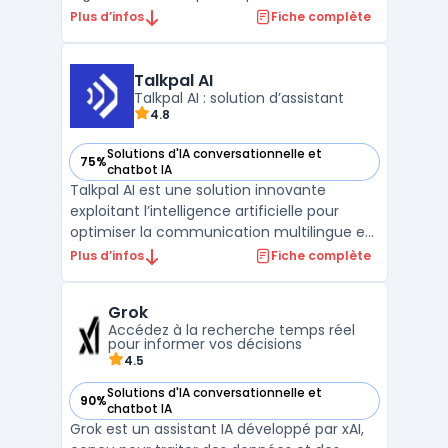
structurer leur service client utilisent cet
Plus d’infos
Fiche complète
agent conversationnel pour traiter plus d’un
million de conversations chaque semaine.
Le principal objectif consiste à répartir la
Talkpal AI
charge ...
Talkpal AI : solution d’assistant
4.8
Solutions d'IA conversationnelle et
75%
— voir Talkpal AI dans cette catégorie
chatbot IA
Talkpal AI est une solution innovante
exploitant l’intelligence artificielle pour
optimiser la communication multilingue et
conversationnelle. Cet outil propose des
Plus d’infos
Fiche complète
fonctionnalités avancées permettant aux
entreprises d’interagir efficacement avec
Grok
leurs clients dans plusieurs langues, grâce à
Accédez à la recherche temps réel
une com ...
pour informer vos décisions
4.5
Solutions d'IA conversationnelle et
90%
— voir Grok dans cette catégorie
chatbot IA
Grok est un assistant IA développé par xAI,