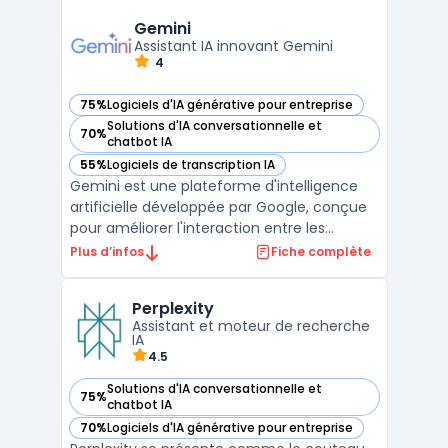
d'IA. S'appuyant sur des capacités
avancées d'automatisation des processus,
Gemini
Watsonx permet aux organisations ...
Assistant IA innovant Gemini
4
75%
Logiciels d'IA générative pour entreprise
— voir Gemini dans cette catégorie
Solutions d'IA conversationnelle et
70%
— voir Gemini dans cette catégorie
chatbot IA
55%
Logiciels de transcription IA
— voir Gemini dans cette catégorie
Gemini est une plateforme d'intelligence
artificielle développée par Google, conçue
pour améliorer l'interaction entre les
utilisateurs et les systèmes à travers des
Plus d’infos
Fiche complète
capacités multimodales avancées. Gemini
intègre des technologies de pointe en
Perplexity
matière de traitement du texte, de l'image
Assistant et moteur de recherche
et de l'audio ...
IA
4.5
Solutions d'IA conversationnelle et
75%
— voir Perplexity dans cette catégorie
chatbot IA
70%
Logiciels d'IA générative pour entreprise
— voir Perplexity dans cette catégorie