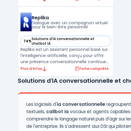
leurs processus métier. Le logiciel vise les
organisations qui projettent de mettre en
œuvre des agents humains virtuels pour la
Replika
gestion ...
Dialogue avec un compagnon virtuel
pour le bien-être personnel
Solutions d'IA conversationnelle et
74%
— voir Replika dans cette catégorie
chatbot IA
Replika est un assistant personnel basé sur
l’intelligence artificielle, conçu pour offrir
une présence conversationnelle continue
et personnalisable. Il est accessible via
Plus d’infos
Fiche complète
application mobile, navigateur web ou
Solutions d'IA conversationnelle et ch
réalité virtuelle. Ce service s’adresse à ceux
qui souhaitent interagir avec un
compagnon ...
Les logiciels d'
ia conversationnelle
regroupent
textuels,
callbot ia
vocaux et agents capables
comprendre le langage naturel puis d'agir sur l
de l'entreprise. Ils s'adressent aux DSI qui piloten