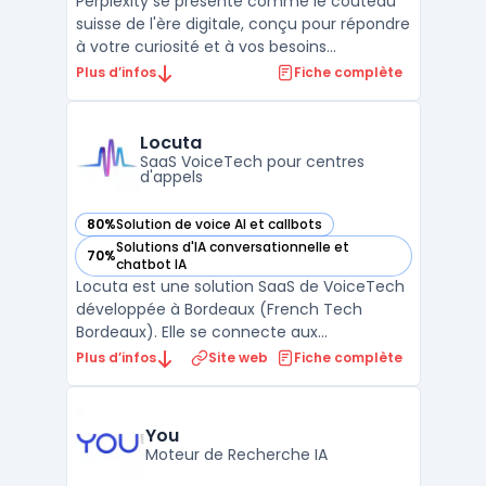
Perplexity se présente comme le couteau
suisse de l'ère digitale, conçu pour répondre
à votre curiosité et à vos besoins
d'information grâce à la puissance de l'IA.
Plus d’infos
Fiche complète
Ce n'est pas qu'un simple moteur de
recherche; Perplexity vous habilite à aller
au-delà : que ce soit pour résumer du
Locuta
contenu, explorer ...
SaaS VoiceTech pour centres
d'appels
80%
Solution de voice AI et callbots
— voir Locuta dans cette catégorie
Solutions d'IA conversationnelle et
70%
— voir Locuta dans cette catégorie
chatbot IA
Locuta est une solution SaaS de VoiceTech
développée à Bordeaux (French Tech
Bordeaux). Elle se connecte aux
plateformes téléphoniques et aux CRM
Plus d’infos
Site web
Fiche complète
existants pour automatiser et superviser les
centres d'appels grâce à l'intelligence
artificielle conversationnelle. L'objectif est
You
de traiter les appels ...
Moteur de Recherche IA