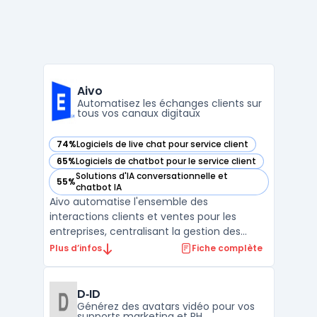
Aivo
Automatisez les échanges clients sur
tous vos canaux digitaux
74%
Logiciels de live chat pour service client
— voir Aivo dans cette catégorie
65%
Logiciels de chatbot pour le service client
— voir Aivo dans cette catégorie
Solutions d'IA conversationnelle et
55%
— voir Aivo dans cette catégorie
chatbot IA
Aivo automatise l'ensemble des
interactions clients et ventes pour les
entreprises, centralisant la gestion des
conversations sur différents canaux
Plus d’infos
Fiche complète
digitaux. Les équipes de services client dans
les secteurs bancaire, du retail et de la
technologie utilisent AgentBot pour gérer
D‑ID
les volumes d'échanges ...
Générez des avatars vidéo pour vos
supports marketing et RH