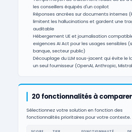
les conseillers équipés d'un copilot
Réponses ancrées sur documents internes (
limitent les hallucinations et gardent une tra
auditable
Hébergement UE et journalisation compatibl
exigences AI Act pour les usages sensibles (
banque, secteur public)
Découplage du LLM sous-jacent qui évite le lo
un seul fournisseur (OpenAI, Anthropic, Mistra
20 fonctionnalités à comparer
Sélectionnez votre solution en fonction des
fonctionnalités prioritaires pour votre contexte.
SCORE
TIER
FONCTIONNALITÉ
DE