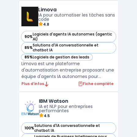
de travail. En utilisant l'IA, Copilot aide les
Limova
utilisateurs à générer des documents, à
IA pour automatiser les tâches sans
analyser ...
code
4.8
Logiciels d'agents IA autonomes (agentic
90%
— voir Limova dans cette catégorie
AI)
Solutions d'IA conversationnelle et
85%
— voir Limova dans cette catégorie
chatbot IA
85%
Logiciels de gestion des leads
— voir Limova dans cette catégorie
Limova est une plateforme
d'automatisation entreprise proposant une
équipe d'agents IA autonomes pour
exécuter tâches récurrentes sans
Plus d’infos
Fiche complète
intervention manuelle. Basée à Nice, cette
solution SaaS intègre onze assistants
IBM Watson
virtuels spécialisés couvrant marketing,
IA et NLP pour entreprises
service client, prospection ...
performantes
4.5
Solutions d'IA conversationnelle et
100%
— voir IBM Watson dans cette catégorie
chatbot IA
Logiciels de Business Intelligence pour