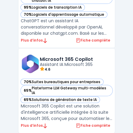
— voir ChatGPT✨ dans cette catégorie
chatbot IA
95%
Logiciels de transcription IA
— voir ChatGPT✨ dans cette catégorie
70%
Logiciels d'apprentissage automatique
— voir ChatGPT✨ dans cette catégorie
ChatGPT est un assistant IA
conversationnel développé par OpenAI,
disponible sur chatgpt.com. Basé sur les
modèles GPT-4o, o3 et o4-mini selon le
Plus d’infos
Fiche complète
plan choisi, il traite les requêtes textuelles,
les images, les fichiers PDF et les données
structurées. OpenAI indique 300 millions
Microsoft 365 Copilot
d'utilisateurs hebdom ...
Assistant IA Microsoft 365
4.6
70%
Suites bureautiques pour entreprises
— voir Microsoft 365 Copilot dans cette catégorie
Plateforme LLM Gateway multi-modèles
65%
— voir Microsoft 365 Copilot dans cette catégorie
IA
65%
Solutions de génération de texte IA
— voir Microsoft 365 Copilot dans cette catégorie
Microsoft 365 Copilot est une solution
d'intelligence artificielle intégrée à la suite
Microsoft 365, conçue pour automatiser les
tâches courantes et améliorer la
Plus d’infos
Fiche complète
productivité au sein des environnements