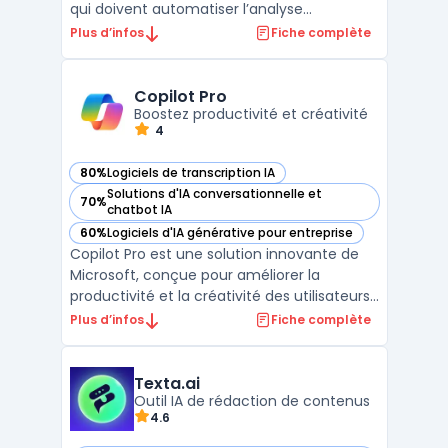
qui doivent automatiser l’analyse
documentaire, assister leurs équipes et
Plus d’infos
Fiche complète
déployer des agents autonomes dans des
environnements cloud ou sur site. Cette
plateforme propose un accès à des
Copilot Pro
modèles de large lang ...
Boostez productivité et créativité
4
80%
Logiciels de transcription IA
— voir Copilot Pro dans cette catégorie
Solutions d'IA conversationnelle et
70%
— voir Copilot Pro dans cette catégorie
chatbot IA
60%
Logiciels d'IA générative pour entreprise
— voir Copilot Pro dans cette catégorie
Copilot Pro est une solution innovante de
Microsoft, conçue pour améliorer la
productivité et la créativité des utilisateurs.
Facturé à 22 € par utilisateur et par mois,
Plus d’infos
Fiche complète
ce service premium offre un accès
prioritaire à GPT-4 et GPT-4 Turbo,
garantissant des performances accélérées,
Texta.ai
particulièrement u ...
Outil IA de rédaction de contenus
4.6