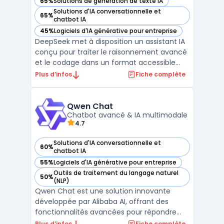
65%
Solutions de génération de texte IA
— voir DeepSeek dans cette catégorie
Solutions d'IA conversationnelle et
65%
— voir DeepSeek dans cette catégorie
chatbot IA
45%
Logiciels d'IA générative pour entreprise
— voir DeepSeek dans cette catégorie
DeepSeek met à disposition un assistant IA
conçu pour traiter le raisonnement avancé
et le codage dans un format accessible
sans inscription. L’outil est adapté aux
Plus d’infos
Fiche complète
professionnels et développeurs gérant des
environnements complexes, intégrant des
contextes volumineux ou analysant une
Qwen Chat
documentation t ...
Chatbot avancé & IA multimodale
4.7
Solutions d'IA conversationnelle et
60%
— voir Qwen Chat dans cette catégorie
chatbot IA
55%
Logiciels d'IA générative pour entreprise
— voir Qwen Chat dans cette catégorie
Outils de traitement du langage naturel
50%
— voir Qwen Chat dans cette catégorie
(NLP)
Qwen Chat est une solution innovante
développée par Alibaba AI, offrant des
fonctionnalités avancées pour répondre
aux besoins des entreprises et des
Plus d’infos
Fiche complète