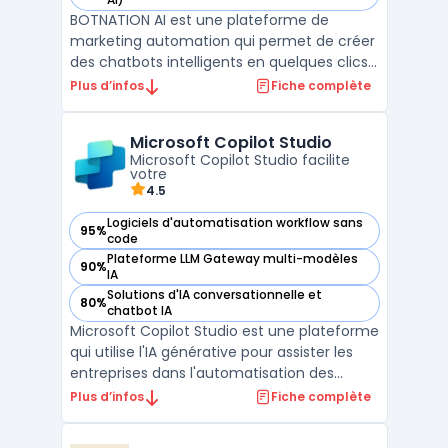
BOTNATION AI est une plateforme de
marketing automation qui permet de créer
des chatbots intelligents en quelques clics,
sans avoir besoin de coder. Cette solution
Plus d’infos
Fiche complète
permet de répondre de manière proactive
aux demandes des clients, en améliorant
Microsoft Copilot Studio
ainsi la satisfaction client, la rentabilité et la
Microsoft Copilot Studio facilite
produ ...
votre
4.5
Logiciels d'automatisation workflow sans
95%
— voir Microsoft Copilot Studio dans cette catégorie
code
Plateforme LLM Gateway multi-modèles
90%
— voir Microsoft Copilot Studio dans cette catégorie
IA
Solutions d'IA conversationnelle et
80%
— voir Microsoft Copilot Studio dans cette catégorie
chatbot IA
Microsoft Copilot Studio est une plateforme
qui utilise l'IA générative pour assister les
entreprises dans l'automatisation des
tâches et l'optimisation des processus
Plus d’infos
Fiche complète
métiers. Grâce à son assistant intelligent
intégré, il permet de simplifier la gestion