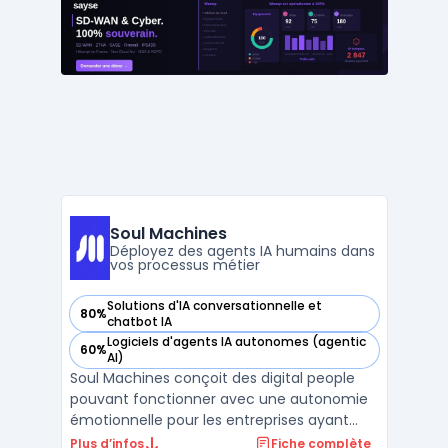
client et opérations qui souhaitent unifier
leur gestion client, leurs campagnes et leur
support, ...
Soul Machines
Déployez des agents IA humains dans
vos processus métier
Solutions d'IA conversationnelle et
80%
— voir Soul Machines dans cette catégorie
chatbot IA
Logiciels d'agents IA autonomes (agentic
60%
— voir Soul Machines dans cette catégorie
AI)
Soul Machines conçoit des digital people
pouvant fonctionner avec une autonomie
émotionnelle pour les entreprises ayant
pour objectif d’intégrer des agents IA dans
Plus d’infos
Fiche complète