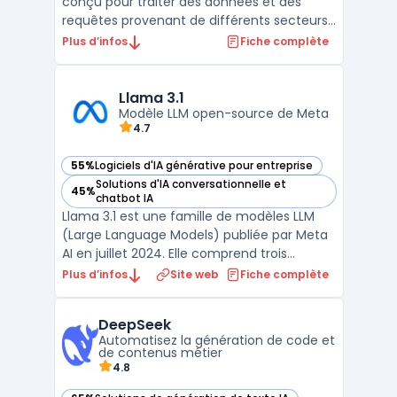
conçu pour traiter des données et des
requêtes provenant de différents secteurs,
notamment les professionnels souhaitant
Plus d’infos
Fiche complète
effectuer une extraction d'information en
temps réel. Ce chatbot cible
principalement les utilisateurs de X
Llama 3.1
(anciennement Twitter) ains ...
Modèle LLM open-source de Meta
4.7
55%
Logiciels d'IA générative pour entreprise
— voir Llama 3.1 dans cette catégorie
Solutions d'IA conversationnelle et
45%
— voir Llama 3.1 dans cette catégorie
chatbot IA
Llama 3.1 est une famille de modèles LLM
(Large Language Models) publiée par Meta
AI en juillet 2024. Elle comprend trois
variantes : 8 milliards de paramètres (usage
Plus d’infos
Site web
Fiche complète
grand public et déploiement local léger), 70
milliards de paramètres (usage
DeepSeek
professionnel équilibré entre performances
Automatisez la génération de code et
et ressources) ...
de contenus métier
4.8