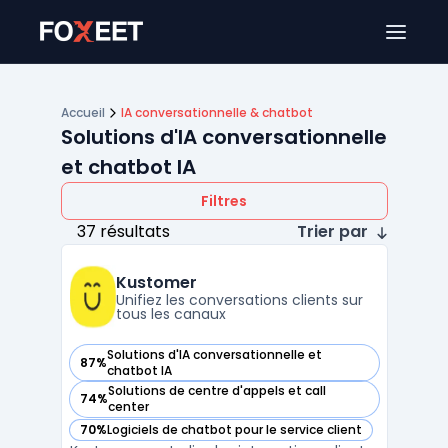
Ouver
Accueil
IA conversationnelle & chatbot
Solutions d'IA conversationnelle
et chatbot IA
Filtres
37 résultats
Trier par
Kustomer
Unifiez les conversations clients sur
tous les canaux
Solutions d'IA conversationnelle et
87%
— voir Kustomer dans cette catégorie
chatbot IA
Solutions de centre d'appels et call
74%
— voir Kustomer dans cette catégorie
center
70%
Logiciels de chatbot pour le service client
— voir Kustomer dans cette catégorie