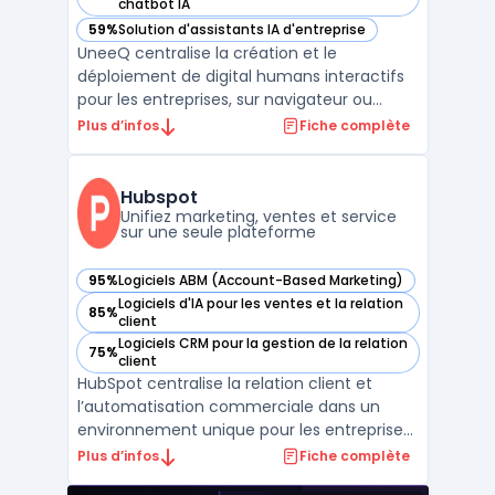
— voir UneeQ dans cette catégorie
chatbot IA
59%
Solution d'assistants IA d'entreprise
— voir UneeQ dans cette catégorie
UneeQ centralise la création et le
déploiement de digital humans interactifs
pour les entreprises, sur navigateur ou
mobile. Cette solution s’adresse aux
Plus d’infos
Fiche complète
organisations qui souhaitent proposer une
interaction en temps réel dans les parcours
clients, la formation ou la relation d’accueil.
Hubspot
Les usages p ...
Unifiez marketing, ventes et service
sur une seule plateforme
95%
Logiciels ABM (Account-Based Marketing)
— voir Hubspot dans cette catégorie
Logiciels d'IA pour les ventes et la relation
85%
— voir Hubspot dans cette catégorie
client
Logiciels CRM pour la gestion de la relation
75%
— voir Hubspot dans cette catégorie
client
HubSpot centralise la relation client et
l’automatisation commerciale dans un
environnement unique pour les entreprises
de toute taille. La plateforme cible les
Plus d’infos
Fiche complète
équipes marketing, commerciales, service