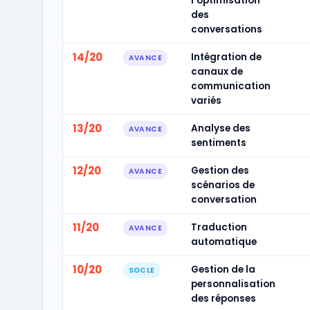
l'optimisation
des
conversations
14/20
Intégration de
AVANCE
canaux de
communication
variés
13/20
Analyse des
AVANCE
sentiments
12/20
Gestion des
AVANCE
scénarios de
conversation
11/20
Traduction
AVANCE
automatique
10/20
Gestion de la
SOCLE
personnalisation
des réponses