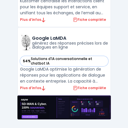
Kustomer centralise les interactions client
pour les équipes support et service, en
unifiant tous les échanges, de l’email au
chat en passant par la voix et les réseaux
Plus d’infos
Fiche complète
sociaux, au sein d’une même interface.
Cette plateforme SaaS répond aux enjeux
de gestion multi-canal, avec un historique
Google LaMDA
complet p ...
générez des réponses précises lors de
dialogues en ligne
Solutions d'IA conversationnelle et
54%
— voir Google LaMDA dans cette catégorie
chatbot IA
Google LaMDA optimise la génération de
réponses pour les applications de dialogue
en contexte entreprise. La capacité à
traiter des flux de discussions ouverts
Plus d’infos
Fiche complète
s’appuie sur une base d’entraînement de
1,56 trillion de mots issus du web et de
données de dialogues publics. Le modèle
cible les besoins d ...