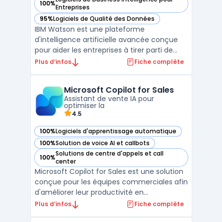
100%
— voir IBM Watson dans cette catégorie
Entreprises
95%
Logiciels de Qualité des Données
— voir IBM Watson dans cette catégorie
IBM Watson est une plateforme
d'intelligence artificielle avancée conçue
pour aider les entreprises à tirer parti de
leurs données et à automatiser leurs
Plus d’infos
Fiche complète
processus critiques. Développé par IBM,
Watson combine le traitement du langage
Microsoft Copilot for Sales
naturel (NLP), l'apprentissage automatique
Assistant de vente IA pour
et l'analyse prédictive ...
optimiser la
4.5
100%
Logiciels d'apprentissage automatique
— voir Microsoft Copilot for Sales dans cette catégorie
100%
Solution de voice AI et callbots
— voir Microsoft Copilot for Sales dans cette catégorie
Solutions de centre d'appels et call
100%
— voir Microsoft Copilot for Sales dans cette catégorie
center
Microsoft Copilot for Sales est une solution
conçue pour les équipes commerciales afin
d'améliorer leur productivité en
automatisant les tâches répétitives et en
Plus d’infos
Fiche complète
simplifiant la gestion des processus de