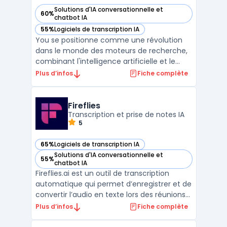
Solutions d'IA conversationnelle et
60%
— voir You dans cette catégorie
chatbot IA
55%
Logiciels de transcription IA
— voir You dans cette catégorie
You se positionne comme une révolution
dans le monde des moteurs de recherche,
combinant l'intelligence artificielle et le
respect de la vie privée pour offrir une
Plus d’infos
Fiche complète
expérience utilisateur inédite.
Contrairement aux géants de la recherche
en ligne, You s'engage à ne pas suivre les
Fireflies
utilisateurs ni à ve ...
Transcription et prise de notes IA
5
65%
Logiciels de transcription IA
— voir Fireflies dans cette catégorie
Solutions d'IA conversationnelle et
55%
— voir Fireflies dans cette catégorie
chatbot IA
Fireflies.ai est un outil de transcription
automatique qui permet d’enregistrer et de
convertir l’audio en texte lors des réunions
en ligne. Grâce à l’intelligence artificielle, la
Plus d’infos
Fiche complète
plateforme détecte les conversations,
identifie les intervenants et génère un