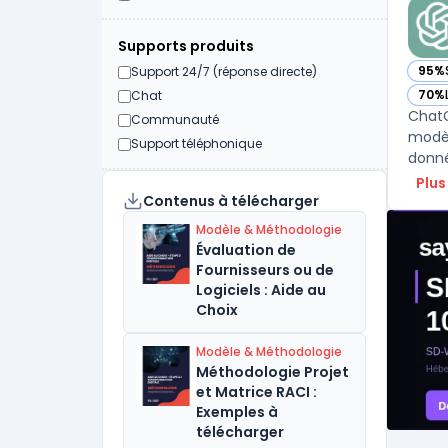
Supports produits
95%
Support 24/7 (réponse directe)
— vo
70%
Chat
— vo
ChatG
Communauté
modèle
Support téléphonique
donné
Plus
Contenus à télécharger
Modèle & Méthodologie
Évaluation de
Fournisseurs ou de
Logiciels : Aide au
Choix
Modèle & Méthodologie
Méthodologie Projet
et Matrice RACI :
Exemples à
télécharger