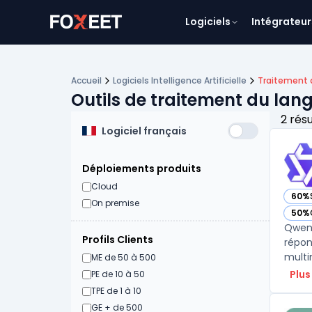
Logiciels
Intégrateur
Accueil
Logiciels Intelligence Artificielle
Traitement 
Outils de traitement du lan
2 rés
Logiciel français
Déploiements produits
Cloud
60%
— vo
On premise
50%
— vo
Qwen 
Profils Clients
répon
multi
ME de 50 à 500
Plus
PE de 10 à 50
TPE de 1 à 10
GE + de 500