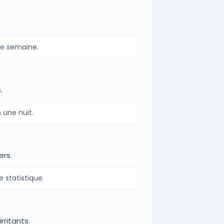
ue semaine.
.
 une nuit.
ers.
 statistique.
rritants.