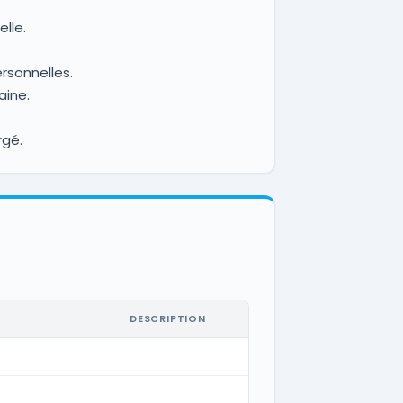
lle.
rsonnelles.
aine.
rgé.
DESCRIPTION