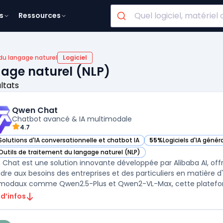
s
Ressources
du langage naturel
Logiciel
gage naturel (NLP)
ultats
Qwen Chat
Chatbot avancé & IA multimodale
4.7
Solutions d'IA conversationnelle et chatbot IA
55%
Logiciels d'IA génér
ir Qwen Chat dans cette catégorie
— voir Qwen Chat dans 
Outils de traitement du langage naturel (NLP)
ir Qwen Chat dans cette catégorie
Chat est une solution innovante développée par Alibaba AI, off
dre aux besoins des entreprises et des particuliers en matière d'i
modaux comme Qwen2.5-Plus et Qwen2-VL-Max, cette platefor 
 d’infos