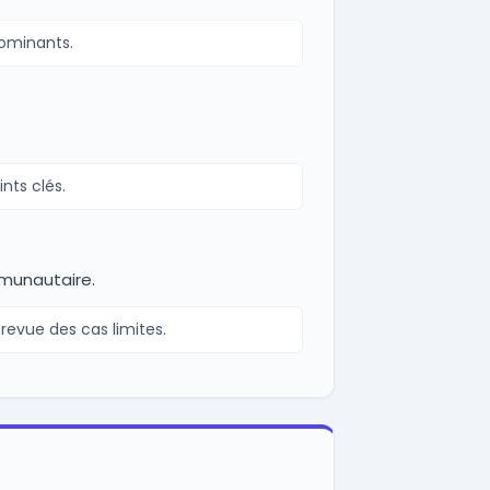
dominants.
nts clés.
munautaire.
evue des cas limites.