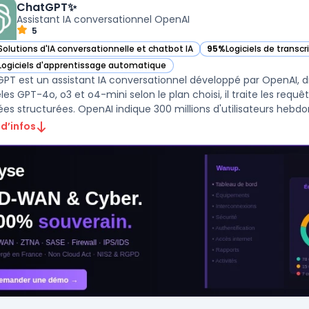
ChatGPT✨
Assistant IA conversationnel OpenAI
5
Solutions d'IA conversationnelle et chatbot IA
95%
Logiciels de transcr
ir ChatGPT✨ dans cette catégorie
— voir ChatGPT✨ dans c
Logiciels d'apprentissage automatique
ir ChatGPT✨ dans cette catégorie
PT est un assistant IA conversationnel développé par OpenAI, di
s GPT-4o, o3 et o4-mini selon le plan choisi, il traite les requête
es structurées. OpenAI indique 300 millions d'utilisateurs hebdom
 d’infos