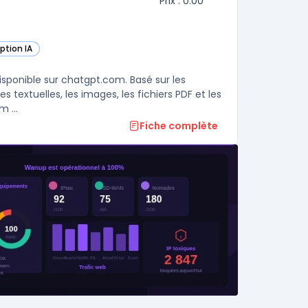
Prix : 0.00
iption IA
ette catégorie
sponible sur chatgpt.com. Basé sur les
s textuelles, les images, les fichiers PDF et les
 ...
Fiche complète