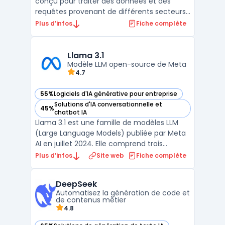
conçu pour traiter des données et des
requêtes provenant de différents secteurs,
notamment les professionnels souhaitant
Plus d’infos
Fiche complète
effectuer une extraction d'information en
temps réel. Ce chatbot cible
principalement les utilisateurs de X
Llama 3.1
(anciennement Twitter) ains ...
Modèle LLM open-source de Meta
4.7
55%
Logiciels d'IA générative pour entreprise
— voir Llama 3.1 dans cette catégorie
Solutions d'IA conversationnelle et
45%
— voir Llama 3.1 dans cette catégorie
chatbot IA
Llama 3.1 est une famille de modèles LLM
(Large Language Models) publiée par Meta
AI en juillet 2024. Elle comprend trois
variantes : 8 milliards de paramètres (usage
Plus d’infos
Site web
Fiche complète
grand public et déploiement local léger), 70
milliards de paramètres (usage
DeepSeek
professionnel équilibré entre performances
Automatisez la génération de code et
et ressources) ...
de contenus métier
4.8