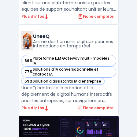
client sur une plateforme unique pour les
équipes de support souhaitant unifier leurs
échanges sur tous les canaux. Cette
Plus d’infos
Fiche complète
solution cible les situations où les
demandes clients parviennent en nombre
par l’email, le téléphone, les réseaux sociaux
UneeQ
ou le chat, et ...
Anime des humains digitaux pour vos
interactions en temps réel
Plateforme LLM Gateway multi-modèles
89%
— voir UneeQ dans cette catégorie
IA
Solutions d'IA conversationnelle et
77%
— voir UneeQ dans cette catégorie
chatbot IA
59%
Solution d'assistants IA d'entreprise
— voir UneeQ dans cette catégorie
UneeQ centralise la création et le
déploiement de digital humans interactifs
pour les entreprises, sur navigateur ou
mobile. Cette solution s’adresse aux
Plus d’infos
Fiche complète
organisations qui souhaitent proposer une
interaction en temps réel dans les parcours
clients, la formation ou la relation d’accueil.
Les usages p ...