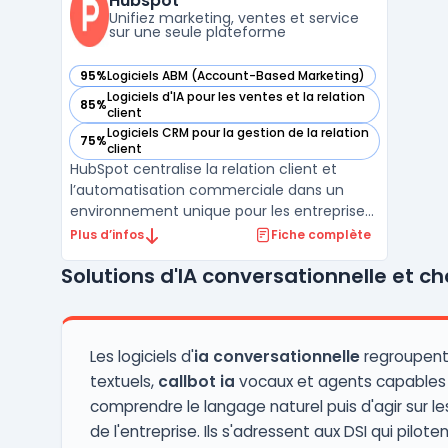
Hubspot
gestion ...
Unifiez marketing, ventes et service
sur une seule plateforme
95%
Logiciels ABM (Account-Based Marketing)
— voir Hubspot dans cette catégorie
Logiciels d'IA pour les ventes et la relation
85%
— voir Hubspot dans cette catégorie
client
Logiciels CRM pour la gestion de la relation
75%
— voir Hubspot dans cette catégorie
client
HubSpot centralise la relation client et
l’automatisation commerciale dans un
environnement unique pour les entreprises
de toute taille. La plateforme cible les
Plus d’infos
Fiche complète
équipes marketing, commerciales, service
Solutions d'IA conversationnelle et ch
client et opérations qui souhaitent unifier
leur gestion client, leurs campagnes et leur
support, ...
Les logiciels d'
ia conversationnelle
regroupent
textuels,
callbot ia
vocaux et agents capables
comprendre le langage naturel puis d'agir sur l
de l'entreprise. Ils s'adressent aux DSI qui piloten