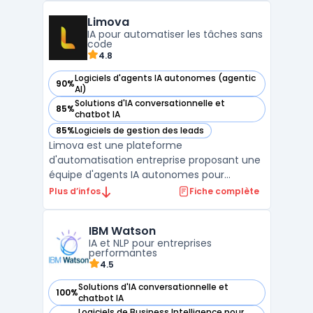
de travail. En utilisant l'IA, Copilot aide les
Limova
utilisateurs à générer des documents, à
IA pour automatiser les tâches sans
analyser ...
code
4.8
Logiciels d'agents IA autonomes (agentic
90%
— voir Limova dans cette catégorie
AI)
Solutions d'IA conversationnelle et
85%
— voir Limova dans cette catégorie
chatbot IA
85%
Logiciels de gestion des leads
— voir Limova dans cette catégorie
Limova est une plateforme
d'automatisation entreprise proposant une
équipe d'agents IA autonomes pour
exécuter tâches récurrentes sans
Plus d’infos
Fiche complète
intervention manuelle. Basée à Nice, cette
solution SaaS intègre onze assistants
IBM Watson
virtuels spécialisés couvrant marketing,
IA et NLP pour entreprises
service client, prospection ...
performantes
4.5
Solutions d'IA conversationnelle et
100%
— voir IBM Watson dans cette catégorie
chatbot IA
Logiciels de Business Intelligence pour