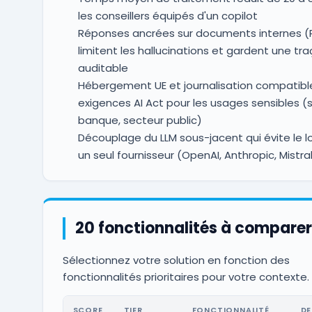
les conseillers équipés d'un copilot
Réponses ancrées sur documents internes (
limitent les hallucinations et gardent une tra
auditable
Hébergement UE et journalisation compatibl
exigences AI Act pour les usages sensibles (
banque, secteur public)
Découplage du LLM sous-jacent qui évite le lo
un seul fournisseur (OpenAI, Anthropic, Mistra
20 fonctionnalités à comparer
Sélectionnez votre solution en fonction des
fonctionnalités prioritaires pour votre contexte.
SCORE
TIER
FONCTIONNALITÉ
DE