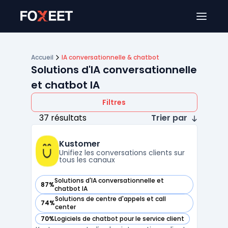
Ouver
Accueil
IA conversationnelle & chatbot
Solutions d'IA conversationnelle
et chatbot IA
Filtres
37 résultats
Trier par
Kustomer
Unifiez les conversations clients sur
tous les canaux
Solutions d'IA conversationnelle et
87%
— voir Kustomer dans cette catégorie
chatbot IA
Solutions de centre d'appels et call
74%
— voir Kustomer dans cette catégorie
center
70%
Logiciels de chatbot pour le service client
— voir Kustomer dans cette catégorie