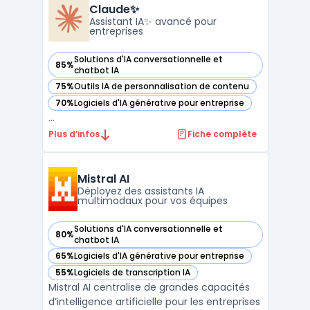
Smodin permet de gagner un temps
Claude✨
précieux dans la c ...
Assistant IA✨ avancé pour
entreprises
Solutions d'IA conversationnelle et
85%
— voir Claude✨ dans cette catégorie
chatbot IA
75%
Outils IA de personnalisation de contenu
— voir Claude✨ dans cette catégorie
70%
Logiciels d'IA générative pour entreprise
— voir Claude✨ dans cette catégorie
...
Plus d’infos
Fiche complète
Mistral AI
Déployez des assistants IA
multimodaux pour vos équipes
Solutions d'IA conversationnelle et
80%
— voir Mistral AI dans cette catégorie
chatbot IA
65%
Logiciels d'IA générative pour entreprise
— voir Mistral AI dans cette catégorie
55%
Logiciels de transcription IA
— voir Mistral AI dans cette catégorie
Mistral AI centralise de grandes capacités
d’intelligence artificielle pour les entreprises