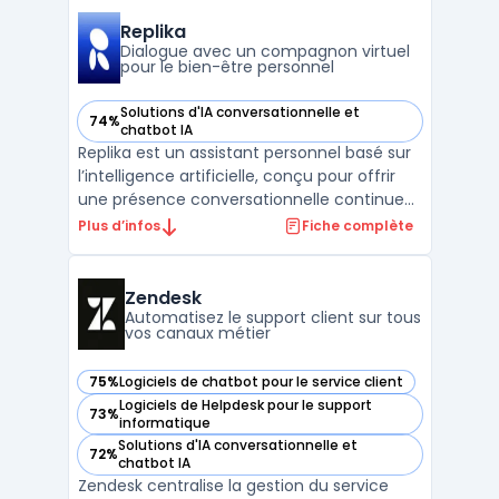
vente. Cet outil intelligent, basé sur
l'intelligence artificielle, permet de
Replika
centraliser les info ...
Dialogue avec un compagnon virtuel
pour le bien-être personnel
Solutions d'IA conversationnelle et
74%
— voir Replika dans cette catégorie
chatbot IA
Replika est un assistant personnel basé sur
l’intelligence artificielle, conçu pour offrir
une présence conversationnelle continue
et personnalisable. Il est accessible via
Plus d’infos
Fiche complète
application mobile, navigateur web ou
réalité virtuelle. Ce service s’adresse à ceux
qui souhaitent interagir avec un
Zendesk
compagnon ...
Automatisez le support client sur tous
vos canaux métier
75%
Logiciels de chatbot pour le service client
— voir Zendesk dans cette catégorie
Logiciels de Helpdesk pour le support
73%
— voir Zendesk dans cette catégorie
informatique
Solutions d'IA conversationnelle et
72%
— voir Zendesk dans cette catégorie
chatbot IA
Zendesk centralise la gestion du service