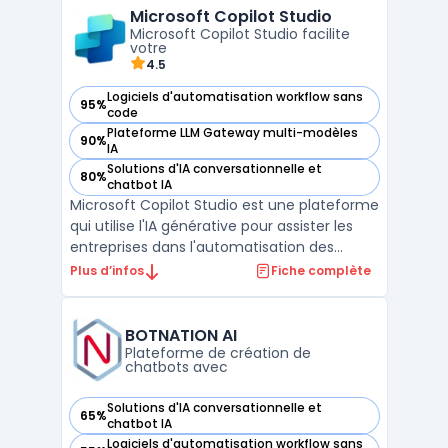
Microsoft Copilot Studio
compte-rendu automatique, facilitant ains
Microsoft Copilot Studio facilite
...
votre
4.5
Logiciels d'automatisation workflow sans
95%
— voir Microsoft Copilot Studio dans cette catégorie
code
Plateforme LLM Gateway multi-modèles
90%
— voir Microsoft Copilot Studio dans cette catégorie
IA
Solutions d'IA conversationnelle et
80%
— voir Microsoft Copilot Studio dans cette catégorie
chatbot IA
Microsoft Copilot Studio est une plateforme
qui utilise l'IA générative pour assister les
entreprises dans l'automatisation des
tâches et l'optimisation des processus
Plus d’infos
Fiche complète
métiers. Grâce à son assistant intelligent
intégré, il permet de simplifier la gestion
des tâches complexes en automatisant
BOTNATION AI
certaines ...
Plateforme de création de
chatbots avec
Solutions d'IA conversationnelle et
65%
— voir BOTNATION AI dans cette catégorie
chatbot IA
Logiciels d'automatisation workflow sans