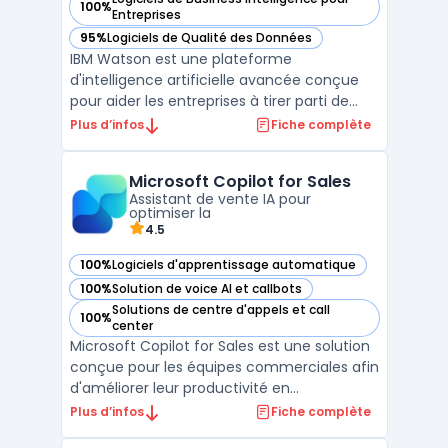
100%
— voir IBM Watson dans cette catégorie
Entreprises
95%
Logiciels de Qualité des Données
— voir IBM Watson dans cette catégorie
IBM Watson est une plateforme
d'intelligence artificielle avancée conçue
pour aider les entreprises à tirer parti de
leurs données et à automatiser leurs
Plus d’infos
Fiche complète
processus critiques. Développé par IBM,
Watson combine le traitement du langage
Microsoft Copilot for Sales
naturel (NLP), l'apprentissage automatique
Assistant de vente IA pour
et l'analyse prédictive ...
optimiser la
4.5
100%
Logiciels d'apprentissage automatique
— voir Microsoft Copilot for Sales dans cette catégorie
100%
Solution de voice AI et callbots
— voir Microsoft Copilot for Sales dans cette catégorie
Solutions de centre d'appels et call
100%
— voir Microsoft Copilot for Sales dans cette catégorie
center
Microsoft Copilot for Sales est une solution
conçue pour les équipes commerciales afin
d'améliorer leur productivité en
automatisant les tâches répétitives et en
Plus d’infos
Fiche complète
simplifiant la gestion des processus de