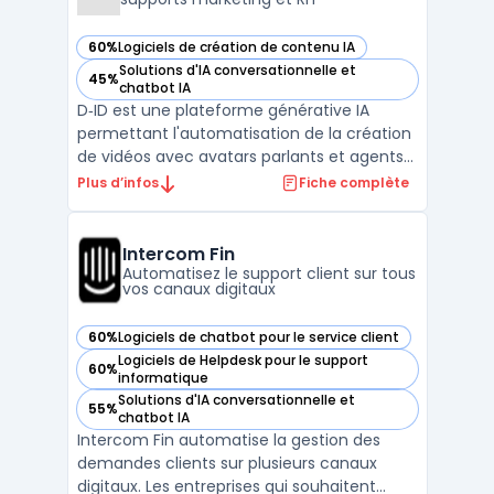
60%
Logiciels de création de contenu IA
— voir D‑ID dans cette catégorie
Solutions d'IA conversationnelle et
45%
— voir D‑ID dans cette catégorie
chatbot IA
D‑ID est une plateforme générative IA
permettant l'automatisation de la création
de vidéos avec avatars parlants et agents
visuels interactifs à partir d’images fixes,
Plus d’infos
Fiche complète
d’audio ou de texte. Des équipes, telles que
les responsables formation, développeurs
ou services marketing utilisent D‑ID pour
Intercom Fin
tran ...
Automatisez le support client sur tous
vos canaux digitaux
60%
Logiciels de chatbot pour le service client
— voir Intercom Fin dans cette catégorie
Logiciels de Helpdesk pour le support
60%
— voir Intercom Fin dans cette catégorie
informatique
Solutions d'IA conversationnelle et
55%
— voir Intercom Fin dans cette catégorie
chatbot IA
Intercom Fin automatise la gestion des
demandes clients sur plusieurs canaux
digitaux. Les entreprises qui souhaitent