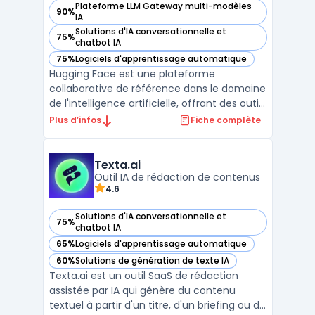
Plateforme LLM Gateway multi-modèles
90%
— voir Hugging Face dans cette catégorie
IA
Solutions d'IA conversationnelle et
75%
— voir Hugging Face dans cette catégorie
chatbot IA
75%
Logiciels d'apprentissage automatique
— voir Hugging Face dans cette catégorie
Hugging Face est une plateforme
collaborative de référence dans le domaine
de l'intelligence artificielle, offrant des outils
et des modèles avancés pour des
Plus d’infos
Fiche complète
applications variées. Elle met à disposition
une vaste collection de modèles
d'apprentissage automatique et de jeux de
Texta.ai
données, permettant aux ...
Outil IA de rédaction de contenus
4.6
Solutions d'IA conversationnelle et
75%
— voir Texta.ai dans cette catégorie
chatbot IA
65%
Logiciels d'apprentissage automatique
— voir Texta.ai dans cette catégorie
60%
Solutions de génération de texte IA
— voir Texta.ai dans cette catégorie
Texta.ai est un outil SaaS de rédaction
assistée par IA qui génère du contenu
textuel à partir d'un titre, d'un briefing ou de