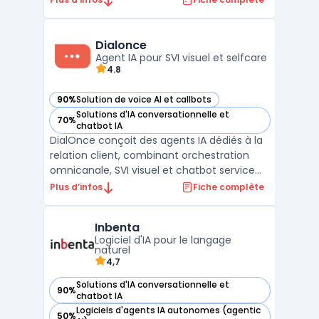
particuliers en matière d'intelligence
artificielle. Grâce à ses modèles
multimodaux comme Qwen2.5-Plus et
Dialonce
Qwen2-VL-Max, cette platefor ...
Agent IA pour SVI visuel et selfcare
4.8
90%
Solution de voice AI et callbots
— voir Dialonce dans cette catégorie
Solutions d'IA conversationnelle et
70%
— voir Dialonce dans cette catégorie
chatbot IA
DialOnce conçoit des agents IA dédiés à la
relation client, combinant orchestration
omnicanale, SVI visuel et chatbot service
client pour absorber les volumes entrants
Plus d’infos
Fiche complète
et rationaliser les parcours. DialOnce est un
éditeur français d’agents basés sur une IA
Inbenta
de confiance, qui s’appuie sur 10 ans d’exp ...
Logiciel d'IA pour le langage
naturel
4,7
Solutions d'IA conversationnelle et
90%
— voir Inbenta dans cette catégorie
chatbot IA
Logiciels d'agents IA autonomes (agentic
50%