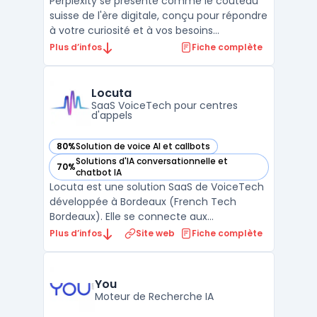
Perplexity se présente comme le couteau
suisse de l'ère digitale, conçu pour répondre
à votre curiosité et à vos besoins
d'information grâce à la puissance de l'IA.
Plus d’infos
Fiche complète
Ce n'est pas qu'un simple moteur de
recherche; Perplexity vous habilite à aller
au-delà : que ce soit pour résumer du
Locuta
contenu, explorer ...
SaaS VoiceTech pour centres
d'appels
80%
Solution de voice AI et callbots
— voir Locuta dans cette catégorie
Solutions d'IA conversationnelle et
70%
— voir Locuta dans cette catégorie
chatbot IA
Locuta est une solution SaaS de VoiceTech
développée à Bordeaux (French Tech
Bordeaux). Elle se connecte aux
plateformes téléphoniques et aux CRM
Plus d’infos
Site web
Fiche complète
existants pour automatiser et superviser les
centres d'appels grâce à l'intelligence
artificielle conversationnelle. L'objectif est
You
de traiter les appels ...
Moteur de Recherche IA