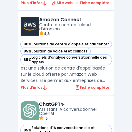
mots-clés. La plateforme couvre les
Plus d’infos
Site web
Fiche complète
articles de blog, les fiches produits e-
commerce, les emails marketing, les copies
Amazon Connect
publicitaires (Facebook Ads, Google Ads) et
Centre de contact cloud
les posts ...
d'Amazon
4,3
90%
Solutions de centre d'appels et call center
— voir Amazon Connect dans cette catégorie
85%
Solution de voice AI et callbots
— voir Amazon Connect dans cette catégorie
Logiciels d'analyse conversationnelle des
85%
— voir Amazon Connect dans cette catégorie
appels
est une solution de centre d'appel basée
sur le cloud offerte par Amazon Web
Services. Elle permet aux entreprises de
gérer facilement leurs interactions clients
Plus d’infos
Fiche complète
via divers canaux, tels que la voix, le chat et
les messages, et d'utiliser des analyses en
ChatGPT✨
temps réel pour améliorer leurs
Assistant IA conversationnel
performances o ...
OpenAI
5
Solutions d'IA conversationnelle et
95%