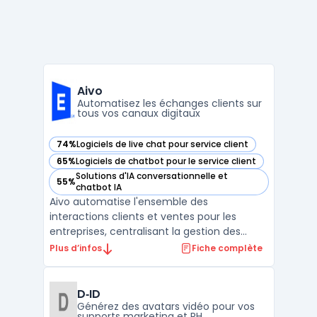
Aivo
Automatisez les échanges clients sur
tous vos canaux digitaux
74%
Logiciels de live chat pour service client
— voir Aivo dans cette catégorie
65%
Logiciels de chatbot pour le service client
— voir Aivo dans cette catégorie
Solutions d'IA conversationnelle et
55%
— voir Aivo dans cette catégorie
chatbot IA
Aivo automatise l'ensemble des
interactions clients et ventes pour les
entreprises, centralisant la gestion des
conversations sur différents canaux
Plus d’infos
Fiche complète
digitaux. Les équipes de services client dans
les secteurs bancaire, du retail et de la
technologie utilisent AgentBot pour gérer
D‑ID
les volumes d'échanges ...
Générez des avatars vidéo pour vos
supports marketing et RH