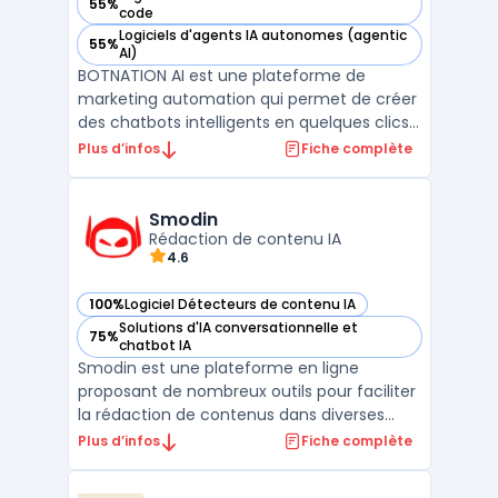
55%
— voir BOTNATION AI dans cette catégorie
code
Logiciels d'agents IA autonomes (agentic
55%
— voir BOTNATION AI dans cette catégorie
AI)
BOTNATION AI est une plateforme de
marketing automation qui permet de créer
des chatbots intelligents en quelques clics,
sans avoir besoin de coder. Cette solution
Plus d’infos
Fiche complète
permet de répondre de manière proactive
aux demandes des clients, en améliorant
ainsi la satisfaction client, la rentabilité et la
Smodin
produ ...
Rédaction de contenu IA
4.6
100%
Logiciel Détecteurs de contenu IA
— voir Smodin dans cette catégorie
Solutions d'IA conversationnelle et
75%
— voir Smodin dans cette catégorie
chatbot IA
Smodin est une plateforme en ligne
proposant de nombreux outils pour faciliter
la rédaction de contenus dans diverses
langues.Une aide précieuse pour la
Plus d’infos
Fiche complète
recherche et la structurationGrâce à
ses outils de recherche alimentés par l'IA,