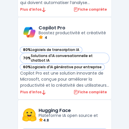
qui doivent automatiser l’analyse
documentaire, assister leurs équipes et
Plus d’infos
Fiche complète
déployer des agents autonomes dans des
environnements cloud ou sur site. Cette
plateforme propose un accès à des
Copilot Pro
modèles de large lang ...
Boostez productivité et créativité
4
80%
Logiciels de transcription IA
— voir Copilot Pro dans cette catégorie
Solutions d'IA conversationnelle et
70%
— voir Copilot Pro dans cette catégorie
chatbot IA
60%
Logiciels d'IA générative pour entreprise
— voir Copilot Pro dans cette catégorie
Copilot Pro est une solution innovante de
Microsoft, conçue pour améliorer la
productivité et la créativité des utilisateurs.
Facturé à 22 € par utilisateur et par mois,
Plus d’infos
Fiche complète
ce service premium offre un accès
prioritaire à GPT-4 et GPT-4 Turbo,
garantissant des performances accélérées,
Hugging Face
particulièrement u ...
Plateforme IA open source et
4.8