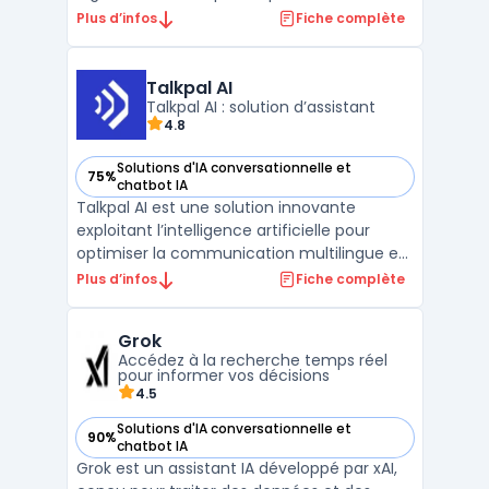
structurer leur service client utilisent cet
Plus d’infos
Fiche complète
agent conversationnel pour traiter plus d’un
million de conversations chaque semaine.
Le principal objectif consiste à répartir la
Talkpal AI
charge ...
Talkpal AI : solution d’assistant
4.8
Solutions d'IA conversationnelle et
75%
— voir Talkpal AI dans cette catégorie
chatbot IA
Talkpal AI est une solution innovante
exploitant l’intelligence artificielle pour
optimiser la communication multilingue et
conversationnelle. Cet outil propose des
Plus d’infos
Fiche complète
fonctionnalités avancées permettant aux
entreprises d’interagir efficacement avec
Grok
leurs clients dans plusieurs langues, grâce à
Accédez à la recherche temps réel
une com ...
pour informer vos décisions
4.5
Solutions d'IA conversationnelle et
90%
— voir Grok dans cette catégorie
chatbot IA
Grok est un assistant IA développé par xAI,