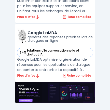
Kustomer centralise les interactions client
pour les équipes support et service, en
unifiant tous les échanges, de l’email au
chat en passant par la voix et les réseaux
Plus d’infos
Fiche complète
sociaux, au sein d’une même interface.
Cette plateforme SaaS répond aux enjeux
de gestion multi-canal, avec un historique
Google LaMDA
complet p ...
générez des réponses précises lors de
dialogues en ligne
Solutions d'IA conversationnelle et
54%
— voir Google LaMDA dans cette catégorie
chatbot IA
Google LaMDA optimise la génération de
réponses pour les applications de dialogue
en contexte entreprise. La capacité à
traiter des flux de discussions ouverts
Plus d’infos
Fiche complète
s’appuie sur une base d’entraînement de
1,56 trillion de mots issus du web et de
données de dialogues publics. Le modèle
cible les besoins d ...