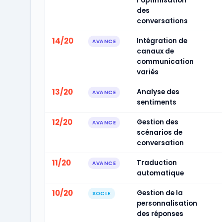
l'optimisation
des
conversations
14/20
Intégration de
AVANCE
canaux de
communication
variés
13/20
Analyse des
AVANCE
sentiments
12/20
Gestion des
AVANCE
scénarios de
conversation
11/20
Traduction
AVANCE
automatique
10/20
Gestion de la
SOCLE
personnalisation
des réponses