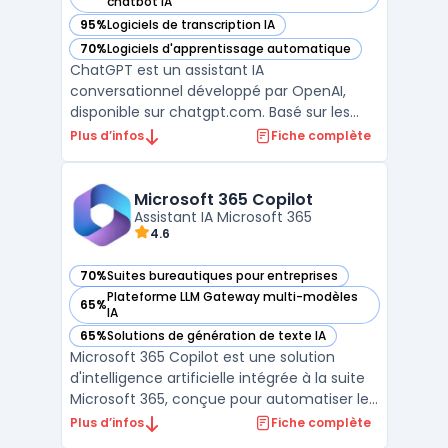
— voir ChatGPT✨ dans cette catégorie
chatbot IA
95%
Logiciels de transcription IA
— voir ChatGPT✨ dans cette catégorie
70%
Logiciels d'apprentissage automatique
— voir ChatGPT✨ dans cette catégorie
ChatGPT est un assistant IA
conversationnel développé par OpenAI,
disponible sur chatgpt.com. Basé sur les
modèles GPT-4o, o3 et o4-mini selon le
Plus d’infos
Fiche complète
plan choisi, il traite les requêtes textuelles,
les images, les fichiers PDF et les données
structurées. OpenAI indique 300 millions
Microsoft 365 Copilot
d'utilisateurs hebdom ...
Assistant IA Microsoft 365
4.6
70%
Suites bureautiques pour entreprises
— voir Microsoft 365 Copilot dans cette catégorie
Plateforme LLM Gateway multi-modèles
65%
— voir Microsoft 365 Copilot dans cette catégorie
IA
65%
Solutions de génération de texte IA
— voir Microsoft 365 Copilot dans cette catégorie
Microsoft 365 Copilot est une solution
d'intelligence artificielle intégrée à la suite
Microsoft 365, conçue pour automatiser les
tâches courantes et améliorer la
Plus d’infos
Fiche complète
productivité au sein des environnements