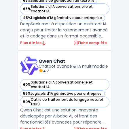
65%
Solutions de génération de texte IA
— voir DeepSeek dans cette catégorie
Solutions d'IA conversationnelle et
65%
— voir DeepSeek dans cette catégorie
chatbot IA
45%
Logiciels d'IA générative pour entreprise
— voir DeepSeek dans cette catégorie
DeepSeek met à disposition un assistant IA
conçu pour traiter le raisonnement avancé
et le codage dans un format accessible
sans inscription. L’outil est adapté aux
Plus d’infos
Fiche complète
professionnels et développeurs gérant des
environnements complexes, intégrant des
contextes volumineux ou analysant une
Qwen Chat
documentation t ...
Chatbot avancé & IA multimodale
4.7
Solutions d'IA conversationnelle et
60%
— voir Qwen Chat dans cette catégorie
chatbot IA
55%
Logiciels d'IA générative pour entreprise
— voir Qwen Chat dans cette catégorie
Outils de traitement du langage naturel
50%
— voir Qwen Chat dans cette catégorie
(NLP)
Qwen Chat est une solution innovante
développée par Alibaba AI, offrant des
fonctionnalités avancées pour répondre
aux besoins des entreprises et des
Plus d’infos
Fiche complète