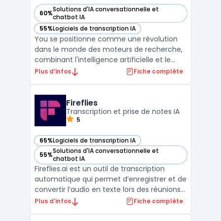
Solutions d'IA conversationnelle et
60%
— voir You dans cette catégorie
chatbot IA
55%
Logiciels de transcription IA
— voir You dans cette catégorie
You se positionne comme une révolution
dans le monde des moteurs de recherche,
combinant l'intelligence artificielle et le
respect de la vie privée pour offrir une
Plus d’infos
Fiche complète
expérience utilisateur inédite.
Contrairement aux géants de la recherche
en ligne, You s'engage à ne pas suivre les
Fireflies
utilisateurs ni à ve ...
Transcription et prise de notes IA
5
65%
Logiciels de transcription IA
— voir Fireflies dans cette catégorie
Solutions d'IA conversationnelle et
55%
— voir Fireflies dans cette catégorie
chatbot IA
Fireflies.ai est un outil de transcription
automatique qui permet d’enregistrer et de
convertir l’audio en texte lors des réunions
en ligne. Grâce à l’intelligence artificielle, la
Plus d’infos
Fiche complète
plateforme détecte les conversations,
identifie les intervenants et génère un