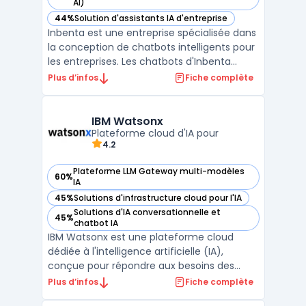
— voir Inbenta dans cette catégorie
AI)
44%
Solution d'assistants IA d'entreprise
— voir Inbenta dans cette catégorie
Inbenta est une entreprise spécialisée dans
la conception de chatbots intelligents pour
les entreprises. Les chatbots d'Inbenta
utilisent l'intelligence artificielle pour offrir
Plus d’infos
Fiche complète
une expérience utilisateur améliorée et
personnalisée. Ils peuvent répondre aux
questions des clients en temps réel et le ...
IBM Watsonx
Plateforme cloud d'IA pour
4.2
Plateforme LLM Gateway multi-modèles
60%
— voir IBM Watsonx dans cette catégorie
IA
45%
Solutions d'infrastructure cloud pour l'IA
— voir IBM Watsonx dans cette catégorie
Solutions d'IA conversationnelle et
45%
— voir IBM Watsonx dans cette catégorie
chatbot IA
IBM Watsonx est une plateforme cloud
dédiée à l'intelligence artificielle (IA),
conçue pour répondre aux besoins des
entreprises en matière de gestion,
Plus d’infos
Fiche complète
déploiement et optimisation des modèles