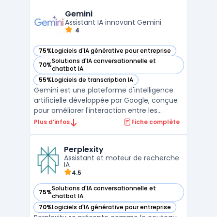
d'IA. S'appuyant sur des capacités
avancées d'automatisation des processus,
Gemini
Watsonx permet aux organisations ...
Assistant IA innovant Gemini
4
75%
Logiciels d'IA générative pour entreprise
— voir Gemini dans cette catégorie
Solutions d'IA conversationnelle et
70%
— voir Gemini dans cette catégorie
chatbot IA
55%
Logiciels de transcription IA
— voir Gemini dans cette catégorie
Gemini est une plateforme d'intelligence
artificielle développée par Google, conçue
pour améliorer l'interaction entre les
utilisateurs et les systèmes à travers des
Plus d’infos
Fiche complète
capacités multimodales avancées. Gemini
intègre des technologies de pointe en
Perplexity
matière de traitement du texte, de l'image
Assistant et moteur de recherche
et de l'audio ...
IA
4.5
Solutions d'IA conversationnelle et
75%
— voir Perplexity dans cette catégorie
chatbot IA
70%
Logiciels d'IA générative pour entreprise
— voir Perplexity dans cette catégorie