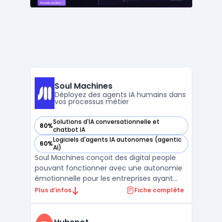
Soul Machines
Déployez des agents IA humains dans
vos processus métier
Solutions d'IA conversationnelle et
80%
— voir Soul Machines dans cette catégorie
chatbot IA
Logiciels d'agents IA autonomes (agentic
60%
— voir Soul Machines dans cette catégorie
AI)
Soul Machines conçoit des digital people
pouvant fonctionner avec une autonomie
émotionnelle pour les entreprises ayant
pour objectif d’intégrer des agents IA dans
Plus d’infos
Fiche complète
leurs processus métier. Le logiciel vise les
organisations qui projettent de mettre en
œuvre des agents humains virtuels pour la