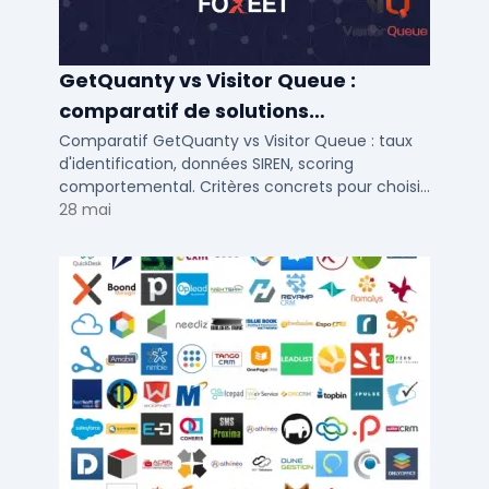
GetQuanty vs Visitor Queue :
comparatif de solutions
d'identification visiteurs B2B
Comparatif GetQuanty vs Visitor Queue : taux
d'identification, données SIREN, scoring
comportemental. Critères concrets pour choisir
votre solution de lead generation B2B en PME et
28 mai
ETI.