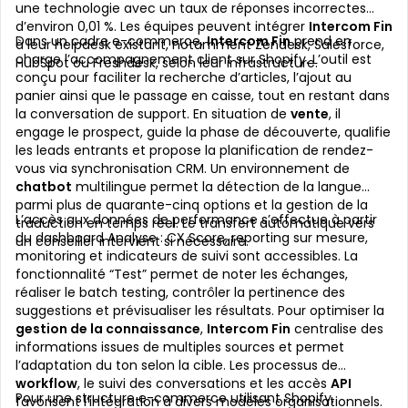
une technologie avec un taux de réponses incorrectes
d’environ 0,01 %. Les équipes peuvent intégrer
Intercom Fin
Dans un cadre e-commerce,
Intercom Fin
prend en
à leur helpdesk existant, notamment Zendesk, Salesforce,
charge l’accompagnement client sur Shopify. L’outil est
HubSpot ou Freshdesk, selon leur infrastructure.
conçu pour faciliter la recherche d’articles, l’ajout au
panier ainsi que le passage en caisse, tout en restant dans
la conversation de support. En situation de
vente
, il
engage le prospect, guide la phase de découverte, qualifie
les leads entrants et propose la planification de rendez-
vous via synchronisation CRM. Un environnement de
chatbot
multilingue permet la détection de la langue
parmi plus de quarante-cinq options et la gestion de la
L’accès aux données de performance s’effectue à partir
traduction en temps réel. Le transfert automatique vers
du dashboard Analyse : CX Score, reporting sur mesure,
un conseiller intervient si nécessaire.
monitoring et indicateurs de suivi sont accessibles. La
fonctionnalité “Test” permet de noter les échanges,
réaliser le batch testing, contrôler la pertinence des
suggestions et prévisualiser les résultats. Pour optimiser la
gestion de la connaissance
,
Intercom Fin
centralise des
informations issues de multiples sources et permet
l’adaptation du ton selon la cible. Les processus de
workflow
, le suivi des conversations et les accès
API
Pour une structure e-commerce utilisant Shopify,
favorisent l’intégration à divers modèles organisationnels.