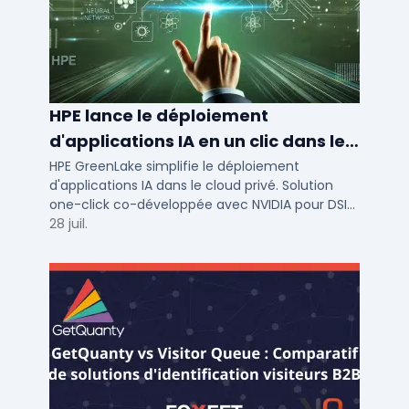
HPE lance le déploiement
d'applications IA en un clic dans le
cloud privé
HPE GreenLake simplifie le déploiement
d'applications IA dans le cloud privé. Solution
one-click co-développée avec NVIDIA pour DSI
de PME et ETI : performance et conformité.
28 juil.