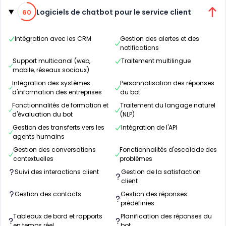
Catégories
60% de compatibilité
Logiciels de chatbot pour le service client
60
Intégration avec les CRM
Gestion des alertes et des
notifications
Support multicanal (web,
Traitement multilingue
mobile, réseaux sociaux)
Intégration des systèmes
Personnalisation des réponses
d'information des entreprises
du bot
Fonctionnalités de formation et
Traitement du langage naturel
d'évaluation du bot
(NLP)
Gestion des transferts vers les
Intégration de l'API
agents humains
Gestion des conversations
Fonctionnalités d'escalade des
contextuelles
problèmes
Suivi des interactions client
Gestion de la satisfaction
client
Gestion des contacts
Gestion des réponses
prédéfinies
Tableaux de bord et rapports
Planification des réponses du
en temps réel
bot