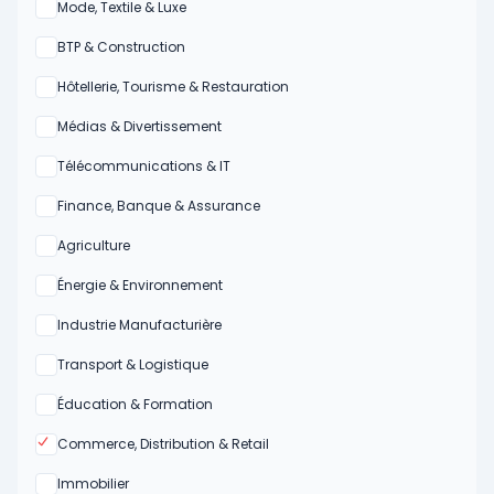
Oui
Mode, Textile & Luxe
Oui
BTP & Construction
Oui
Hôtellerie, Tourisme & Restauration
Oui
Médias & Divertissement
Oui
Télécommunications & IT
Oui
Finance, Banque & Assurance
Oui
Agriculture
Oui
Énergie & Environnement
Oui
Industrie Manufacturière
Oui
Transport & Logistique
Oui
Éducation & Formation
Oui
Commerce, Distribution & Retail
Oui
Immobilier