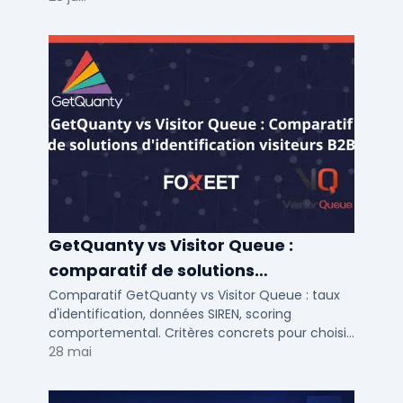
GetQuanty vs Visitor Queue :
comparatif de solutions
d'identification visiteurs B2B
Comparatif GetQuanty vs Visitor Queue : taux
d'identification, données SIREN, scoring
comportemental. Critères concrets pour choisir
votre solution de lead generation B2B en PME et
28 mai
ETI.