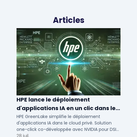
Articles
HPE lance le déploiement
d'applications IA en un clic dans le
cloud privé
HPE GreenLake simplifie le déploiement
d'applications IA dans le cloud privé. Solution
one-click co-développée avec NVIDIA pour DSI
de PME et ETI : performance et conformité.
28 juil.