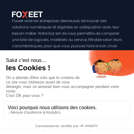
Foxeet aide les entreprises désireuses de trouver des
solutions numériques et digitales en adéquation avec leur
besoin métier. Notre but est de vous permettre de comparer
une liste de logiciels, matériels ou service, filtrable selon leurs
caractéristiques, pour que vous puissiez faire le bon choix
pour votre entreprise.
Vous êtes éditeur?
Se référencer sur Foxeet
Réseaux
© 2024 Foxeet, tous droits reservés
LinkedIn
Facebook
Twitter X
Mentions légales
|
Conditions générales d’utilisation