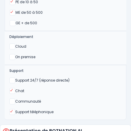
Oui
PE de 10 à 50
Oui
ME de 50 à 500
Oui
GE + de 500
Déploiement
Oui
Cloud
Oui
On premise
Support
Non
Support 24/7 (réponse directe)
Oui
Chat
Non
Communauté
Oui
Support téléphonique
Présentation de BOTNATION AI