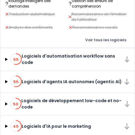
Routage intelligent des
Gestion des erreurs de
demandes
compréhension
Traduction automatique
Reconnaissance de l'émotion
de l'utilisateur
Analyse des sentiments
Reconnaissance vocale
Voir tous les logiciels
55% de compatibilité
Logiciels d'automatisation workflow sans
55
code
55% de compatibilité
Logiciels d'agents IA autonomes (agentic AI)
55
50% de compatibilité
Logiciels de développement low-code et no-
50
code
45% de compatibilité
Logiciels d'IA pour le marketing
45