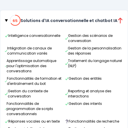
Catégories
65% de compatibilité
Solutions d'IA conversationnelle et chatbot IA
65
Intelligence conversationnelle
Gestion des scénarios de
conversation
Intégration de canaux de
Gestion de la personnalisation
communication variés
des réponses
Apprentissage automatique
Traitement du langage naturel
pour l'optimisation des
(NLP)
conversations
Fonctionnalités de formation et
Gestion des entités
d'entraînement du bot
Gestion du contexte de
Reporting et analyse des
conversation
interactions
Fonctionnalités de
Gestion des intents
programmation de scripts
conversationnels
Réponses vocales ou en texte
Fonctionnalités de recherche