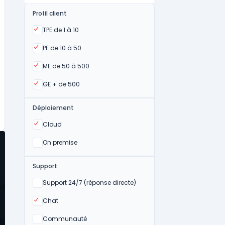
Profil client
Oui
TPE de 1 à 10
Oui
PE de 10 à 50
Oui
ME de 50 à 500
Oui
GE + de 500
Déploiement
Oui
Cloud
Oui
On premise
Support
Non
Support 24/7 (réponse directe)
Oui
Chat
Non
Communauté