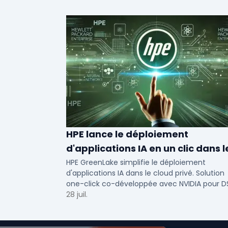
HPE lance le déploiement
d'applications IA en un clic dans l
cloud privé
HPE GreenLake simplifie le déploiement
d'applications IA dans le cloud privé. Solution
one-click co-développée avec NVIDIA pour D
de PME et ETI : performance et conformité.
28 juil.