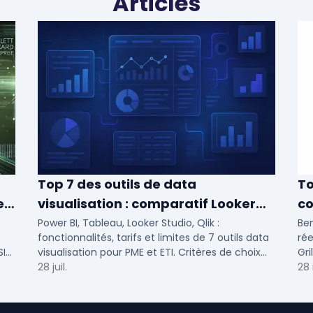
Articles
Top 7 des outils de data
To
e
visualisation : comparatif Looker
co
Studio, Tableau vs Power BI et
2
Power BI, Tableau, Looker Studio, Qlik :
Ben
fonctionnalités, tarifs et limites de 7 outils data
rée
autres
SI
visualisation pour PME et ETI. Critères de choix
Gri
selon votre SI et vos cas d'usage.
28 juil.
pr
28