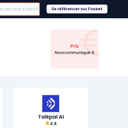
Se référencer sur Foxeet
€
Prix
Noncommuniqué
€
Talkpal AI
4.8