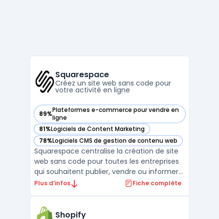
Squarespace
Créez un site web sans code pour
votre activité en ligne
Plateformes e-commerce pour vendre en
89%
— voir Squarespace dans cette catégorie
ligne
81%
Logiciels de Content Marketing
— voir Squarespace dans cette catégorie
78%
Logiciels CMS de gestion de contenu web
— voir Squarespace dans cette catégorie
Squarespace centralise la création de site
web sans code pour toutes les entreprises
qui souhaitent publier, vendre ou informer
en ligne sans expertise technique interne.
Plus d’infos
Fiche complète
La plateforme répond au besoin d’agilité
pour produire un site marchand ou vitrine,
gérer un blog ou un portfolio, suivre l’activ ...
Shopify