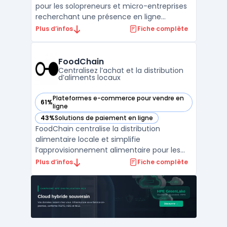
pour les solopreneurs et micro-entreprises
recherchant une présence en ligne
structurée sans nécessité de compétences
Plus d’infos
Fiche complète
techniques avancées. La plateforme cible
les profils individuels souhaitant centraliser
les tâches liées à la présence digitale, parmi
FoodChain
lesq ...
Centralisez l’achat et la distribution
d’aliments locaux
Plateformes e-commerce pour vendre en
61%
— voir FoodChain dans cette catégorie
ligne
43%
Solutions de paiement en ligne
— voir FoodChain dans cette catégorie
FoodChain centralise la distribution
alimentaire locale et simplifie
l’approvisionnement alimentaire pour les
professionnels. Cette application mobile
Plus d’infos
Fiche complète
relie vendeurs, acheteurs et livreurs sur une
seule interface, avec un accès direct à un
catalogue local vérifié. Les producteurs
locaux peuvent ains ...