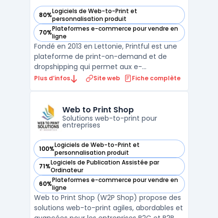
Logiciels de Web-to-Print et
80%
— voir Printful dans cette catégorie
personnalisation produit
Plateformes e-commerce pour vendre en
70%
— voir Printful dans cette catégorie
ligne
Fondé en 2013 en Lettonie, Printful est une
plateforme de print-on-demand et de
dropshipping qui permet aux e-
commerçants de vendre des produits
Plus d’infos
Site web
Fiche complète
personnalisés sans gérer de stock.
L'impression et l'expédition n'interviennent
qu'après la commande du client final. Le
Web to Print Shop
catalogue comprend plus de 300 pro ...
Solutions web-to-print pour
entreprises
Logiciels de Web-to-Print et
100%
— voir Web to Print Shop dans cette catégorie
personnalisation produit
Logiciels de Publication Assistée par
71%
— voir Web to Print Shop dans cette catégorie
Ordinateur
Plateformes e-commerce pour vendre en
60%
— voir Web to Print Shop dans cette catégorie
ligne
Web to Print Shop (W2P Shop) propose des
solutions web-to-print agiles, abordables et