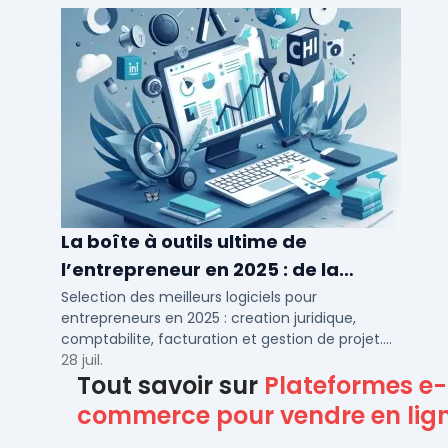
La boîte à outils ultime de
l’entrepreneur en 2025 : de la
création à la gestion
Selection des meilleurs logiciels pour
entrepreneurs en 2025 : creation juridique,
comptabilite, facturation et gestion de projet.
Outils adaptes aux TPE, PME et independants en
28 juil.
Tout savoir sur
Plateformes e-
France.
commerce pour vendre en lig