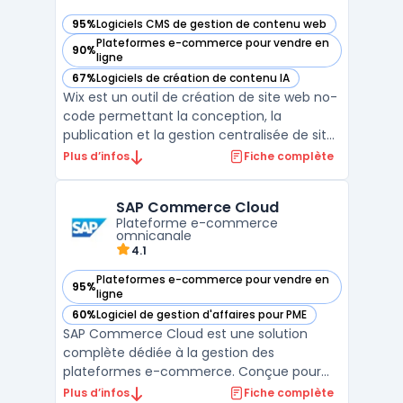
95%
Logiciels CMS de gestion de contenu web
— voir Wix dans cette catégorie
Plateformes e-commerce pour vendre en
90%
— voir Wix dans cette catégorie
ligne
67%
Logiciels de création de contenu IA
— voir Wix dans cette catégorie
Wix est un outil de création de site web no-
code permettant la conception, la
publication et la gestion centralisée de sites
internet pour entreprises et indépendants
Plus d’infos
Fiche complète
visant une présence en ligne optimisée. La
plateforme adresse l’automatisation de la
SAP Commerce Cloud
configuration de boutiques en ligne, de
Plateforme e-commerce
blogs ou ...
omnicanale
4.1
Plateformes e-commerce pour vendre en
95%
— voir SAP Commerce Cloud dans cette catégorie
ligne
60%
Logiciel de gestion d'affaires pour PME
— voir SAP Commerce Cloud dans cette catégorie
SAP Commerce Cloud est une solution
complète dédiée à la gestion des
plateformes e-commerce. Conçue pour
répondre aux besoins des entreprises
Plus d’infos
Fiche complète