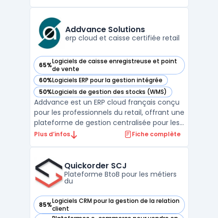
cherchant à offrir une expérience client
omnicanal, cette solution centralisée
permet de gérer les interactions sur
Addvance Solutions
plusieurs points de contact : sites web, a ...
erp cloud et caisse certifiée retail
Logiciels de caisse enregistreuse et point
65%
— voir Addvance Solutions dans cette catégorie
de vente
60%
Logiciels ERP pour la gestion intégrée
— voir Addvance Solutions dans cette catégorie
50%
Logiciels de gestion des stocks (WMS)
— voir Addvance Solutions dans cette catégorie
Addvance est un ERP cloud français conçu
pour les professionnels du retail, offrant une
plateforme de gestion centralisée pour les
magasins et les franchises. Ce système de
Plus d’infos
Fiche complète
caisse intègre nativement toutes les
opérations critiques d’un point de vente
moderne, de l’encaissement à la gestion
Quickorder SCJ
des stock ...
Plateforme BtoB pour les métiers
du
Logiciels CRM pour la gestion de la relation
85%
— voir Quickorder SCJ dans cette catégorie
client