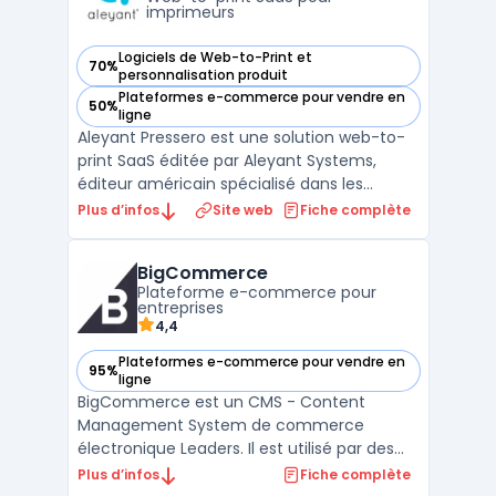
imprimeurs
Logiciels de Web-to-Print et
70%
— voir Aleyant Pressero dans cette catégorie
personnalisation produit
Plateformes e-commerce pour vendre en
50%
— voir Aleyant Pressero dans cette catégorie
ligne
Aleyant Pressero est une solution web-to-
print SaaS éditée par Aleyant Systems,
éditeur américain spécialisé dans les
logiciels pour imprimeurs. La plateforme
Plus d’infos
Site web
Fiche complète
permet aux Print Service Providers (PSP) de
déployer des storefronts e-commerce
BigCommerce
entièrement personnalisables, aussi bien
Plateforme e-commerce pour
pour la vente B2B (p ...
entreprises
4,4
Plateformes e-commerce pour vendre en
95%
— voir BigCommerce dans cette catégorie
ligne
BigCommerce est un CMS - Content
Management System de commerce
électronique Leaders. Il est utilisé par des
milliers de commerces en ligne pour créer
Plus d’infos
Fiche complète
et gérer leur boutique en ligne. Avec