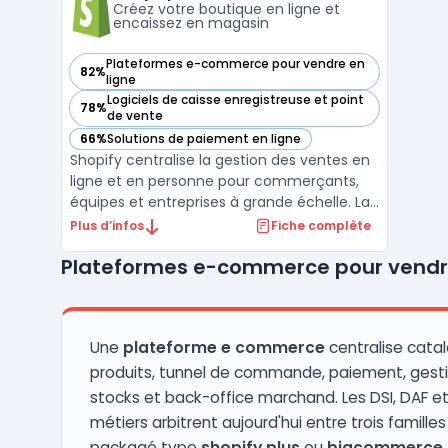
Créez votre boutique en ligne et
encaissez en magasin
Plateformes e-commerce pour vendre en
82%
— voir Shopify dans cette catégorie
ligne
Logiciels de caisse enregistreuse et point
78%
— voir Shopify dans cette catégorie
de vente
66%
Solutions de paiement en ligne
— voir Shopify dans cette catégorie
Shopify centralise la gestion des ventes en
ligne et en personne pour commerçants,
équipes et entreprises à grande échelle. La
plateforme Shopify cible l’ouverture et la
Plus d’infos
Fiche complète
personnalisation de boutiques multicanal,
Plateformes e-commerce pour vendre
organisant la synchronisation des stocks et
le suivi client dans une modalité
omnicanale ...
Une
plateforme e commerce
centralise cata
produits, tunnel de commande, paiement, gest
stocks et back-office marchand. Les DSI, DAF et
métiers arbitrent aujourd'hui entre trois familles
packagé type
shopify plus
ou
bigcommerce
,