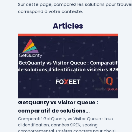
Sur cette page, comparez les solutions pour trouver
correspond à votre contexte.
Articles
GetQuanty vs Visitor Queue :
comparatif de solutions
d'identification visiteurs B2B
Comparatif GetQuanty vs Visitor Queue : taux
d'identification, données SIREN, scoring
comportemental. Critères concrets pour choisir