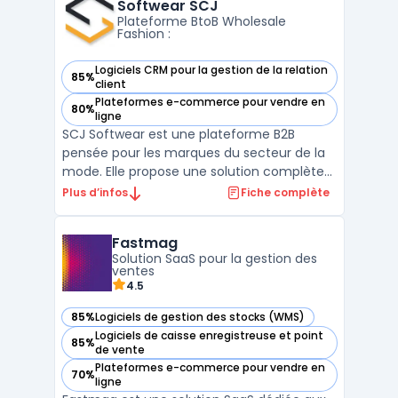
fonctionnalités avancées telles que la
Softwear SCJ
gestion de plusie ...
Plateforme BtoB Wholesale
Fashion :
Logiciels CRM pour la gestion de la relation
85%
— voir Softwear SCJ dans cette catégorie
client
Plateformes e-commerce pour vendre en
80%
— voir Softwear SCJ dans cette catégorie
ligne
SCJ Softwear est une plateforme B2B
pensée pour les marques du secteur de la
mode. Elle propose une solution complète
pour gérer efficacement l’activité
Plus d’infos
Fiche complète
commerciale wholesale des métiers
fashion. Son showroom e-Commerce BtoB
Fastmag
permet aux marques de simplifier les
Solution SaaS pour la gestion des
commandes d’entrée de saison et de réa ...
ventes
4.5
85%
Logiciels de gestion des stocks (WMS)
— voir Fastmag dans cette catégorie
Logiciels de caisse enregistreuse et point
85%
— voir Fastmag dans cette catégorie
de vente
Plateformes e-commerce pour vendre en
70%
— voir Fastmag dans cette catégorie
ligne