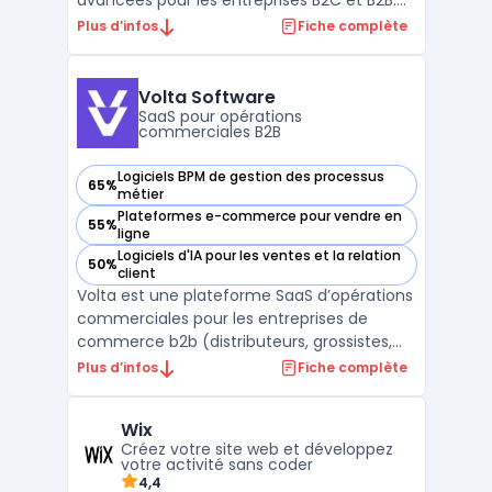
avancées pour les entreprises B2C et B2B.
Leur offre inclut des logiciels faciles à
Plus d’infos
Fiche complète
utiliser, adaptés aux besoins spécifiques de
chaque client. Que vous soyez une
imprimerie en ligne à la recherche d'un
Volta Software
logiciel we ...
SaaS pour opérations
commerciales B2B
Logiciels BPM de gestion des processus
65%
— voir Volta Software dans cette catégorie
métier
Plateformes e-commerce pour vendre en
55%
— voir Volta Software dans cette catégorie
ligne
Logiciels d'IA pour les ventes et la relation
50%
— voir Volta Software dans cette catégorie
client
Volta est une plateforme SaaS d’opérations
commerciales pour les entreprises de
commerce b2b (distributeurs, grossistes,
fabricants). Elle vise à unifier la prise de
Plus d’infos
Fiche complète
commande, le suivi et la relation client
quand les demandes arrivent encore par
Wix
email, PDF ou fichiers tableur.Dans le
Créez votre site web et développez
module Hub Opér ...
votre activité sans coder
4,4