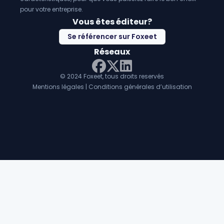
pour votre entreprise.
Vous êtes éditeur?
Se référencer sur Foxeet
Réseaux
© 2024 Foxeet, tous droits reservés
LinkedIn
Facebook
Twitter X
Mentions légales
|
Conditions générales d’utilisation