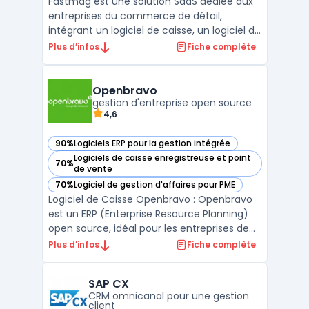
Fastmag est une solution SaaS dédiée aux
entreprises du commerce de détail,
intégrant un logiciel de caisse, un logiciel de
gestion de stock et un logiciel de gestion
Plus d’infos
Fiche complète
commerciale. Il permet aux commerçants
et enseignes de gérer efficacement leurs
points de vente, en optimisant les stocks,
Openbravo
les transa ...
gestion d'entreprise open source
4,6
90%
Logiciels ERP pour la gestion intégrée
— voir Openbravo dans cette catégorie
Logiciels de caisse enregistreuse et point
70%
— voir Openbravo dans cette catégorie
de vente
70%
Logiciel de gestion d'affaires pour PME
— voir Openbravo dans cette catégorie
Logiciel de Caisse Openbravo : Openbravo
est un ERP (Enterprise Resource Planning)
open source, idéal pour les entreprises de
petite et moyenne taille. Il permet de gérer
Plus d’infos
Fiche complète
la distribution, la vente au détail, les chaînes
de restauration rapide et les entreprises
SAP CX
franchisées. Openbravo : est le choi ...
CRM omnicanal pour une gestion
client