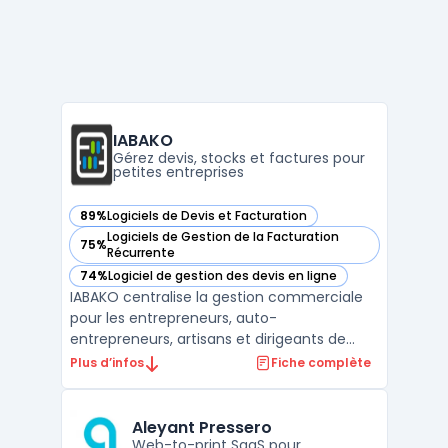
IABAKO
Gérez devis, stocks et factures pour
petites entreprises
89%
Logiciels de Devis et Facturation
— voir IABAKO dans cette catégorie
Logiciels de Gestion de la Facturation
75%
— voir IABAKO dans cette catégorie
Récurrente
74%
Logiciel de gestion des devis en ligne
— voir IABAKO dans cette catégorie
IABAKO centralise la gestion commerciale
pour les entrepreneurs, auto-
entrepreneurs, artisans et dirigeants de
petites entreprises. Ce logiciel propose une
Plus d’infos
Fiche complète
interface unique pour la création de devis,
la gestion des commandes, la facturation
électronique, le suivi des achats et la
Aleyant Pressero
gestion des stocks. ...
Web-to-print SaaS pour