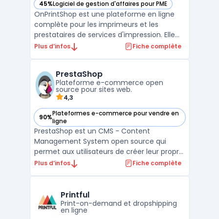
45%
Logiciel de gestion d'affaires pour PME
— voir OnPrintShop dans cette catégorie
OnPrintShop est une plateforme en ligne
complète pour les imprimeurs et les
prestataires de services d'impression. Elle
permet de créer et de gérer des sites de e-
Plus d’infos
Fiche complète
commerce dédiés à l'impression de
supports comme les cartes de visite, les
PrestaShop
brochures, les bannières, les étiquettes, les
Plateforme e-commerce open
emballages, etc. ...
source pour sites web.
4,3
Plateformes e-commerce pour vendre en
90%
— voir PrestaShop dans cette catégorie
ligne
PrestaShop est un CMS - Content
Management System open source qui
permet aux utilisateurs de créer leur propre
boutique en ligne. Avec ses fonctionnalités
Plus d’infos
Fiche complète
avancées de gestion des produits, de
gestion des commandes et de gestion des
paiements, il offre une solution complète
Printful
pour les e-commerçants. Pr ...
Print-on-demand et dropshipping
en ligne