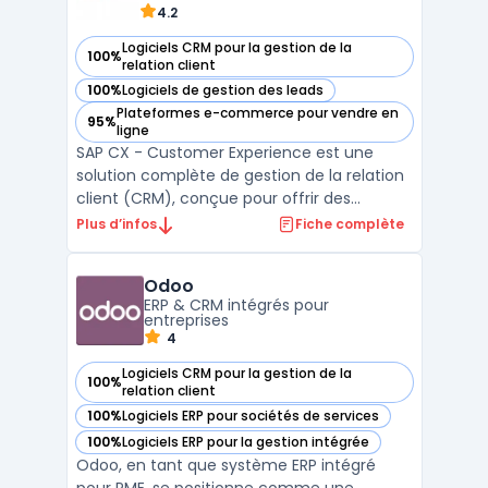
4.2
Logiciels CRM pour la gestion de la
100%
— voir SAP CX dans cette catégorie
relation client
100%
Logiciels de gestion des leads
— voir SAP CX dans cette catégorie
Plateformes e-commerce pour vendre en
95%
— voir SAP CX dans cette catégorie
ligne
SAP CX - Customer Experience est une
solution complète de gestion de la relation
client (CRM), conçue pour offrir des
expériences personnalisées et cohérentes
Plus d’infos
Fiche complète
sur l’ensemble des canaux. Elle combine
des outils puissants pour l’automatisation
Odoo
des ventes, la gestion des campagnes
ERP & CRM intégrés pour
marketing et le suivi ...
entreprises
4
Logiciels CRM pour la gestion de la
100%
— voir Odoo dans cette catégorie
relation client
100%
Logiciels ERP pour sociétés de services
— voir Odoo dans cette catégorie
100%
Logiciels ERP pour la gestion intégrée
— voir Odoo dans cette catégorie
Odoo, en tant que système ERP intégré