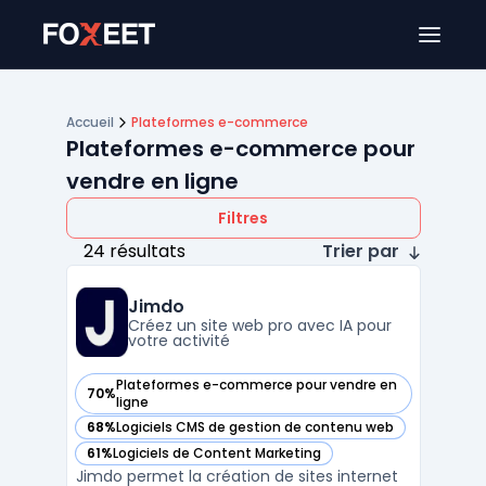
Ouver
Accueil
Plateformes e-commerce
Plateformes e-commerce pour
vendre en ligne
Filtres
24 résultats
Trier par
Jimdo
Créez un site web pro avec IA pour
votre activité
Plateformes e-commerce pour vendre en
70%
— voir Jimdo dans cette catégorie
ligne
68%
Logiciels CMS de gestion de contenu web
— voir Jimdo dans cette catégorie
61%
Logiciels de Content Marketing
— voir Jimdo dans cette catégorie
Jimdo permet la création de sites internet