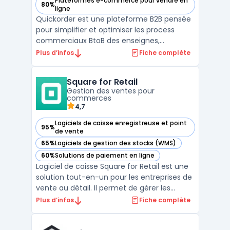
Plateformes e-commerce pour vendre en
80%
— voir Quickorder SCJ dans cette catégorie
ligne
Quickorder est une plateforme B2B pensée
pour simplifier et optimiser les process
commerciaux BtoB des enseignes,
grossistes, distributeurs et points de vente
Plus d’infos
Fiche complète
des métiers du négoce. Grâce à son
showroom e-Commerce B2B et à son
Square for Retail
application mobile SFA dédiée aux forces
Gestion des ventes pour
de vente, Quickorder facilite la ...
commerces
4,7
Logiciels de caisse enregistreuse et point
95%
— voir Square for Retail dans cette catégorie
de vente
65%
Logiciels de gestion des stocks (WMS)
— voir Square for Retail dans cette catégorie
60%
Solutions de paiement en ligne
— voir Square for Retail dans cette catégorie
Logiciel de caisse Square for Retail est une
solution tout-en-un pour les entreprises de
vente au détail. Il permet de gérer les
stocks, les ventes, les employés et les
Plus d’infos
Fiche complète
clients depuis une seule plateforme. Square
for Retail offre également des