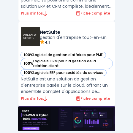
pour PME, se positionne comme une
solution ERP et CRM complète, idéalement
adaptée aux besoins des petites et
Plus d’infos
Fiche complète
moyennes entreprises. Cette plateforme
ERP open source, soutenue par une vaste
communauté de développeurs open
NetSuite
source, offre une flexibilité inégalée, p ...
gestion d'entreprise tout-en-un
4,1
100%
Logiciel de gestion d'affaires pour PME
— voir NetSuite dans cette catégorie
Logiciels CRM pour la gestion de la
100%
— voir NetSuite dans cette catégorie
relation client
100%
Logiciels ERP pour sociétés de services
— voir NetSuite dans cette catégorie
NetSuite est une solution de gestion
d'entreprise basée sur le cloud, offrant un
ensemble complet d'applications de
gestion financière, de comptabilité, de
Plus d’infos
Fiche complète
facturation, de gestion des stocks, de
reporting financier et plus encore. La
solution NetSuite fournit une vue en temps
réel de la performance ...