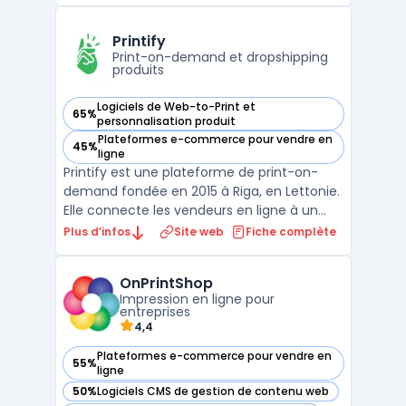
BigCommerce, vous pouvez personnaliser
votre boutique et vendre n'importe quoi en
Printify
ligne, des biens physiques aux ...
Print-on-demand et dropshipping
produits
Logiciels de Web-to-Print et
65%
— voir Printify dans cette catégorie
personnalisation produit
Plateformes e-commerce pour vendre en
45%
— voir Printify dans cette catégorie
ligne
Printify est une plateforme de print-on-
demand fondée en 2015 à Riga, en Lettonie.
Elle connecte les vendeurs en ligne à un
réseau de plus de 80 fournisseurs
Plus d’infos
Site web
Fiche complète
d'impression répartis en Europe, en
Amérique du Nord et en Asie. Le vendeur
OnPrintShop
crée ses designs, les applique sur les
Impression en ligne pour
produits du catalogue, et P ...
entreprises
4,4
Plateformes e-commerce pour vendre en
55%
— voir OnPrintShop dans cette catégorie
ligne
50%
Logiciels CMS de gestion de contenu web
— voir OnPrintShop dans cette catégorie