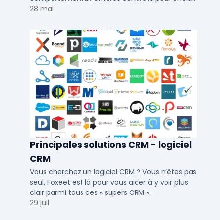
votre solution de lead generation B2B en PME et
28 mai
ETI.
Principales solutions CRM - logiciel
CRM
Vous cherchez un logiciel CRM ? Vous n’êtes pas
seul, Foxeet est là pour vous aider à y voir plus
clair parmi tous ces « supers CRM ».
29 juil.