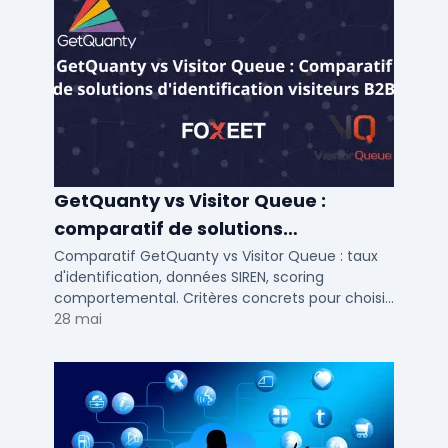
GetQuanty vs Visitor Queue :
comparatif de solutions
d'identification visiteurs B2B
Comparatif GetQuanty vs Visitor Queue : taux
d'identification, données SIREN, scoring
comportemental. Critères concrets pour choisir
votre solution de lead generation B2B en PME et
28 mai
ETI.