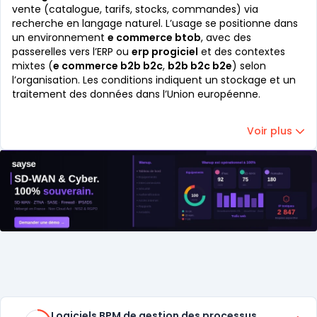
vente (catalogue, tarifs, stocks, commandes) via
recherche en langage naturel. L’usage se positionne dans
un environnement
e commerce btob
, avec des
passerelles vers l’ERP ou
erp progiciel
et des contextes
mixtes (
e commerce b2b b2c
,
b2b b2c b2e
) selon
l’organisation. Les conditions indiquent un stockage et un
traitement des données dans l’Union européenne.
Voir plus
Catégories
65% de compatibilité
Logiciels BPM de gestion des processus