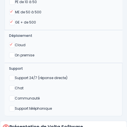
Oui
PE de 10 à 50
Oui
ME de 50 à 500
Oui
GE + de 500
Déploiement
Oui
Cloud
Oui
On premise
Support
Non
Support 24/7 (réponse directe)
Non
Chat
Non
Communauté
Non
Support téléphonique
Présentation de Volta Software