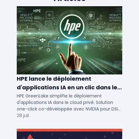
HPE lance le déploiement
d'applications IA en un clic dans le
cloud privé
HPE GreenLake simplifie le déploiement
d'applications IA dans le cloud privé. Solution
one-click co-développée avec NVIDIA pour DSI
de PME et ETI : performance et conformité.
28 juil.