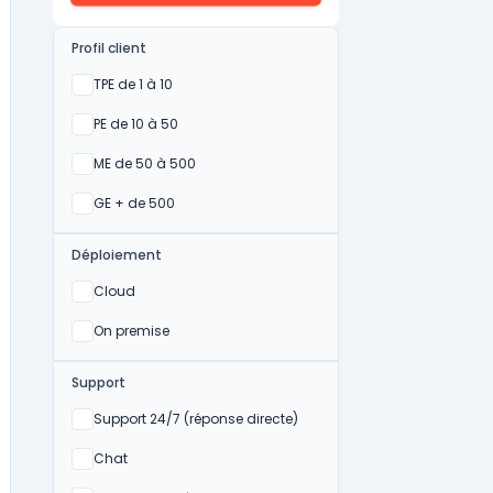
Profil client
Oui
TPE de 1 à 10
Oui
PE de 10 à 50
Oui
ME de 50 à 500
Oui
GE + de 500
Déploiement
Oui
Cloud
Oui
On premise
Support
Non
Support 24/7 (réponse directe)
Non
Chat