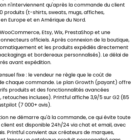
ition n'interviennent qu'après la commande du client
 produits (t-shirts, sweats, mugs, affiches,
 en Europe et en Amérique du Nord.
, WooCommerce, Etsy, Wix, PrestaShop et une
onnecteurs officiels. Après connexion de la boutique,
omatiquement et les produits expédiés directement
packagings et bordereaux personnalisés). Le délai de
rés avant expédition.
suel fixe : le vendeur ne règle que le coût de
 de chaque commande. Le plan Growth (payant) offre
arifs produits et des fonctionnalités avancées
etouches incluses). Printful affiche 3,9/5 sur G2 (85
ustpilot (7 000+ avis).
tion ne démarre qu'à la commande, ce qui évite toute
 client est disponible 24h/24 via chat et email, avec
. Printful convient aux créateurs de marques,
nt lancer un catalogue produit personnalisé sans