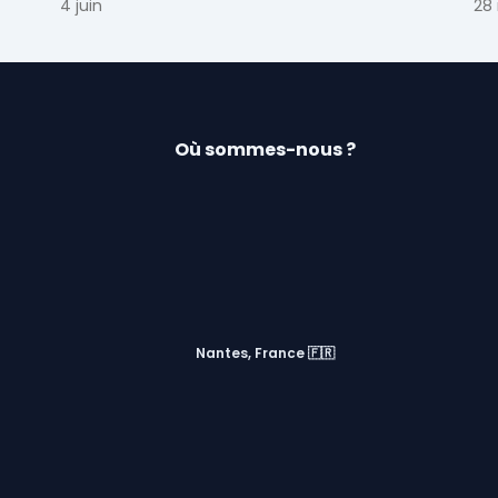
 et
conduite du changement.
4 juin
28
Où sommes-nous ?
Nantes, France 🇫🇷