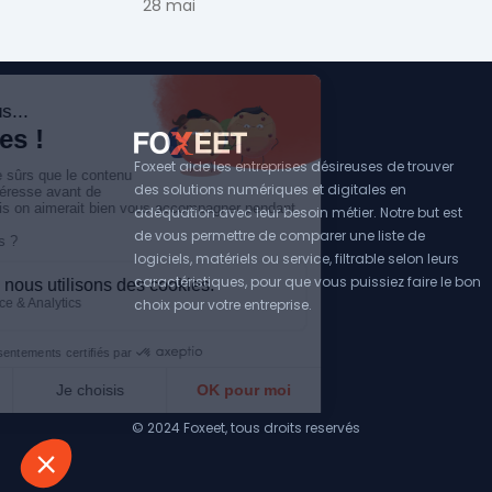
votre solution de lead generation B2B en PME
28 mai
ETI.
Foxeet aide les entreprises désireuses de trouver
des solutions numériques et digitales en
adéquation avec leur besoin métier. Notre but est
de vous permettre de comparer une liste de
logiciels, matériels ou service, filtrable selon leurs
caractéristiques, pour que vous puissiez faire le bon
choix pour votre entreprise.
© 2024 Foxeet, tous droits reservés