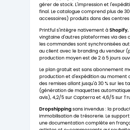
gérer de stock. L'impression et l'expéd
final. Le catalogue comprend plus de 300
accessoires) produits dans des centres
Printful s'intègre nativement à
Shopify
vingtaine d'autres plateformes via des c
les commandes sont synchronisées aut
au client avec le branding du vendeur (
production moyen est de 2 à 5 jours ouv
Le plan gratuit est sans abonnement men
production et d'expédition au moment
des remises allant jusqu'à 30 % sur les t
(génération de maquettes automatique, r
avis), 4,2/5 sur Capterra et 4,6/5 sur Tr
Dropshipping
sans invendus : la produc
immobilisation de trésorerie. Le support
une documentation complète en français
artistes et e-commerçants qui souhaite