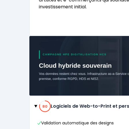
investissement initial.
Catégories
80% de compatibilité
Logiciels de Web-to-Print et per
80
Validation automatique des designs