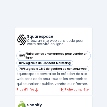
Squarespace
Créez un site web sans code pour
votre activité en ligne
Plateformes e-commerce pour vendre en
89%
— voir Squarespace dans cette catégorie
ligne
81%
Logiciels de Content Marketing
— voir Squarespace dans cette catégorie
78%
Logiciels CMS de gestion de contenu web
— voir Squarespace dans cette catégorie
Squarespace centralise la création de site
web sans code pour toutes les entreprises
qui souhaitent publier, vendre ou informer
en ligne sans expertise technique interne.
Plus d’infos
Fiche complète
La plateforme répond au besoin d’agilité
pour produire un site marchand ou vitrine,
gérer un blog ou un portfolio, suivre l’activ ...
Shopify