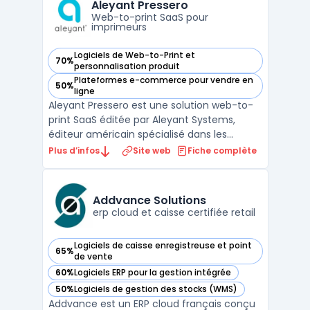
franchisées. Openbravo : est le choi ...
Aleyant Pressero
Web-to-print SaaS pour
imprimeurs
Logiciels de Web-to-Print et
70%
— voir Aleyant Pressero dans cette catégorie
personnalisation produit
Plateformes e-commerce pour vendre en
50%
— voir Aleyant Pressero dans cette catégorie
ligne
Aleyant Pressero est une solution web-to-
print SaaS éditée par Aleyant Systems,
éditeur américain spécialisé dans les
logiciels pour imprimeurs. La plateforme
Plus d’infos
Site web
Fiche complète
permet aux Print Service Providers (PSP) de
déployer des storefronts e-commerce
entièrement personnalisables, aussi bien
Addvance Solutions
pour la vente B2B (p ...
erp cloud et caisse certifiée retail
Logiciels de caisse enregistreuse et point
65%
— voir Addvance Solutions dans cette catégorie
de vente
60%
Logiciels ERP pour la gestion intégrée
— voir Addvance Solutions dans cette catégorie
50%
Logiciels de gestion des stocks (WMS)
— voir Addvance Solutions dans cette catégorie
Addvance est un ERP cloud français conçu