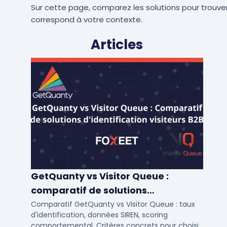
Sur cette page, comparez les solutions pour trouver
correspond à votre contexte.
Articles
GetQuanty vs Visitor Queue :
comparatif de solutions
d'identification visiteurs B2B
Comparatif GetQuanty vs Visitor Queue : taux
d'identification, données SIREN, scoring
comportemental. Critères concrets pour choisir