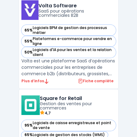
brochures, les bannières, les étiquettes, les
Volta Software
emballages, etc. ...
SaaS pour opérations
commerciales B2B
Logiciels BPM de gestion des processus
65%
— voir Volta Software dans cette catégorie
métier
Plateformes e-commerce pour vendre en
55%
— voir Volta Software dans cette catégorie
ligne
Logiciels d'IA pour les ventes et la relation
50%
— voir Volta Software dans cette catégorie
client
Volta est une plateforme SaaS d’opérations
commerciales pour les entreprises de
commerce b2b (distributeurs, grossistes,
fabricants). Elle vise à unifier la prise de
Plus d’infos
Fiche complète
commande, le suivi et la relation client
quand les demandes arrivent encore par
Square for Retail
email, PDF ou fichiers tableur.Dans le
Gestion des ventes pour
module Hub Opér ...
commerces
4,7
Logiciels de caisse enregistreuse et point
95%
— voir Square for Retail dans cette catégorie
de vente
65%
Logiciels de gestion des stocks (WMS)
— voir Square for Retail dans cette catégorie