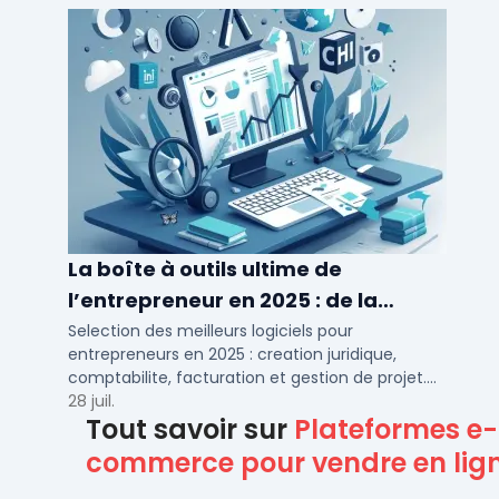
La boîte à outils ultime de
l’entrepreneur en 2025 : de la
création à la gestion
Selection des meilleurs logiciels pour
entrepreneurs en 2025 : creation juridique,
comptabilite, facturation et gestion de projet.
Outils adaptes aux TPE, PME et independants en
28 juil.
Tout savoir sur
Plateformes e-
France.
commerce pour vendre en lig