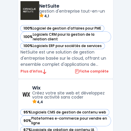
paiements, il offre une solution complète
NetSuite
pour les e-commerçants. Pr ...
gestion d'entreprise tout-en-un
4,1
100%
Logiciel de gestion d'affaires pour PME
— voir NetSuite dans cette catégorie
Logiciels CRM pour la gestion de la
100%
— voir NetSuite dans cette catégorie
relation client
100%
Logiciels ERP pour sociétés de services
— voir NetSuite dans cette catégorie
NetSuite est une solution de gestion
d'entreprise basée sur le cloud, offrant un
ensemble complet d'applications de
gestion financière, de comptabilité, de
Plus d’infos
Fiche complète
facturation, de gestion des stocks, de
reporting financier et plus encore. La
Wix
solution NetSuite fournit une vue en temps
Créez votre site web et développez
réel de la performance ...
votre activité sans coder
4,4
95%
Logiciels CMS de gestion de contenu web
— voir Wix dans cette catégorie
Plateformes e-commerce pour vendre en
90%
— voir Wix dans cette catégorie
ligne
67%
Logiciels de création de contenu IA