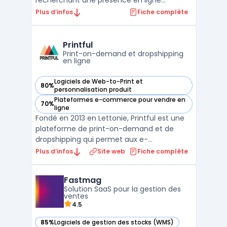
recherchant une présence en ligne
structurée sans nécessité de compétences
Plus d’infos
Fiche complète
techniques avancées. La plateforme cible
les profils individuels souhaitant centraliser
les tâches liées à la présence digitale, parmi
Printful
lesq ...
Print-on-demand et dropshipping
en ligne
Logiciels de Web-to-Print et
80%
— voir Printful dans cette catégorie
personnalisation produit
Plateformes e-commerce pour vendre en
70%
— voir Printful dans cette catégorie
ligne
Fondé en 2013 en Lettonie, Printful est une
plateforme de print-on-demand et de
dropshipping qui permet aux e-
commerçants de vendre des produits
Plus d’infos
Site web
Fiche complète
personnalisés sans gérer de stock.
L'impression et l'expédition n'interviennent
Fastmag
qu'après la commande du client final. Le
Solution SaaS pour la gestion des
catalogue comprend plus de 300 pro ...
ventes
4.5
85%
Logiciels de gestion des stocks (WMS)
— voir Fastmag dans cette catégorie