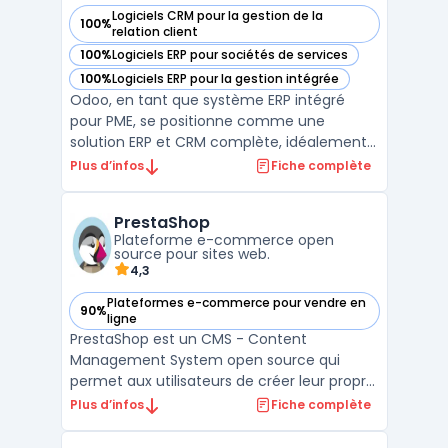
Logiciels CRM pour la gestion de la
100%
— voir Odoo dans cette catégorie
relation client
100%
Logiciels ERP pour sociétés de services
— voir Odoo dans cette catégorie
100%
Logiciels ERP pour la gestion intégrée
— voir Odoo dans cette catégorie
Odoo, en tant que système ERP intégré
pour PME, se positionne comme une
solution ERP et CRM complète, idéalement
adaptée aux besoins des petites et
Plus d’infos
Fiche complète
moyennes entreprises. Cette plateforme
ERP open source, soutenue par une vaste
PrestaShop
communauté de développeurs open
Plateforme e-commerce open
source, offre une flexibilité inégalée, p ...
source pour sites web.
4,3
Plateformes e-commerce pour vendre en
90%
— voir PrestaShop dans cette catégorie
ligne
PrestaShop est un CMS - Content
Management System open source qui
permet aux utilisateurs de créer leur propre
boutique en ligne. Avec ses fonctionnalités
Plus d’infos
Fiche complète
avancées de gestion des produits, de
gestion des commandes et de gestion des