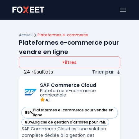
Ouver
Accueil
Plateformes e-commerce
Plateformes e-commerce pour
vendre en ligne
Filtres
24 résultats
Trier par
SAP Commerce Cloud
Plateforme e-commerce
omnicanale
4.1
Plateformes e-commerce pour vendre en
95%
— voir SAP Commerce Cloud dans cette catégorie
ligne
60%
Logiciel de gestion d'affaires pour PME
— voir SAP Commerce Cloud dans cette catégorie
SAP Commerce Cloud est une solution
complète dédiée à la gestion des