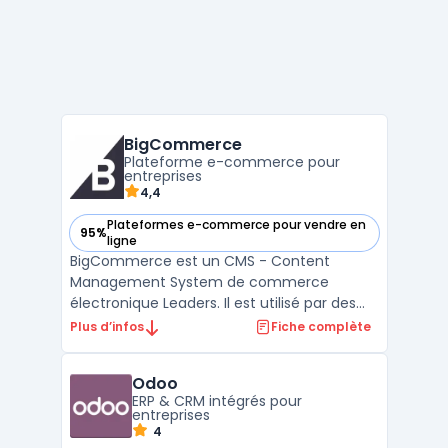
BigCommerce
Plateforme e-commerce pour
entreprises
4,4
Plateformes e-commerce pour vendre en
95%
— voir BigCommerce dans cette catégorie
ligne
BigCommerce est un CMS - Content
Management System de commerce
électronique Leaders. Il est utilisé par des
milliers de commerces en ligne pour créer
Plus d’infos
Fiche complète
et gérer leur boutique en ligne. Avec
BigCommerce, vous pouvez personnaliser
Odoo
votre boutique et vendre n'importe quoi en
ERP & CRM intégrés pour
ligne, des biens physiques aux ...
entreprises
4