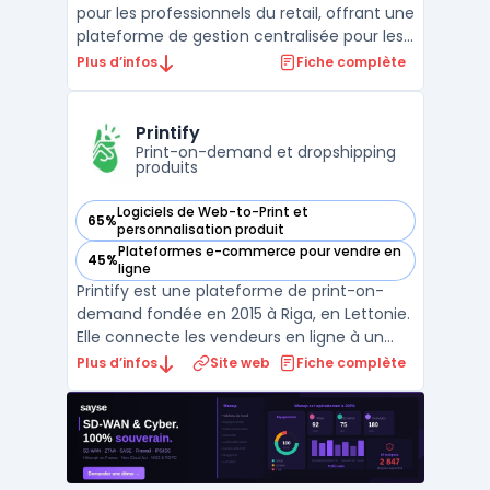
pour les professionnels du retail, offrant une
plateforme de gestion centralisée pour les
magasins et les franchises. Ce système de
Plus d’infos
Fiche complète
caisse intègre nativement toutes les
opérations critiques d’un point de vente
moderne, de l’encaissement à la gestion
Printify
des stock ...
Print-on-demand et dropshipping
produits
Logiciels de Web-to-Print et
65%
— voir Printify dans cette catégorie
personnalisation produit
Plateformes e-commerce pour vendre en
45%
— voir Printify dans cette catégorie
ligne
Printify est une plateforme de print-on-
demand fondée en 2015 à Riga, en Lettonie.
Elle connecte les vendeurs en ligne à un
réseau de plus de 80 fournisseurs
Plus d’infos
Site web
Fiche complète
d'impression répartis en Europe, en
Amérique du Nord et en Asie. Le vendeur
crée ses designs, les applique sur les
produits du catalogue, et P ...