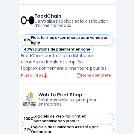
interface unique pour la création de devis,
la gestion des commandes, la facturation
électronique, le suivi des achats et la
FoodChain
gestion des stocks. ...
Centralisez l’achat et la distribution
d’aliments locaux
Plateformes e-commerce pour vendre en
61%
— voir FoodChain dans cette catégorie
ligne
43%
Solutions de paiement en ligne
— voir FoodChain dans cette catégorie
FoodChain centralise la distribution
alimentaire locale et simplifie
l’approvisionnement alimentaire pour les
professionnels. Cette application mobile
Plus d’infos
Fiche complète
relie vendeurs, acheteurs et livreurs sur une
seule interface, avec un accès direct à un
catalogue local vérifié. Les producteurs
Web to Print Shop
locaux peuvent ains ...
Solutions web-to-print pour
entreprises
Logiciels de Web-to-Print et
100%
— voir Web to Print Shop dans cette catégorie
personnalisation produit
Logiciels de Publication Assistée par
71%
— voir Web to Print Shop dans cette catégorie
Ordinateur