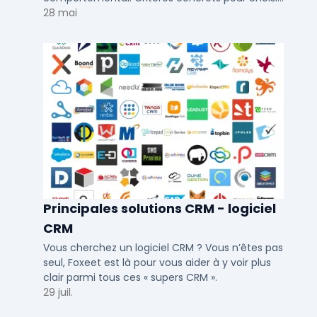
votre solution de lead generation B2B en PME et
28 mai
ETI.
Principales solutions CRM - logiciel
CRM
Vous cherchez un logiciel CRM ? Vous n’êtes pas
seul, Foxeet est là pour vous aider à y voir plus
clair parmi tous ces « supers CRM ».
29 juil.