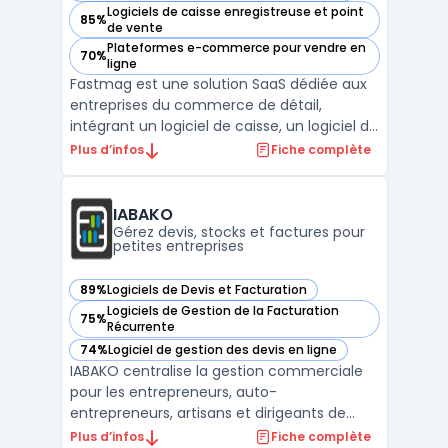
Logiciels de caisse enregistreuse et point
85%
— voir Fastmag dans cette catégorie
de vente
Plateformes e-commerce pour vendre en
70%
— voir Fastmag dans cette catégorie
ligne
Fastmag est une solution SaaS dédiée aux
entreprises du commerce de détail,
intégrant un logiciel de caisse, un logiciel de
gestion de stock et un logiciel de gestion
Plus d’infos
Fiche complète
commerciale. Il permet aux commerçants
et enseignes de gérer efficacement leurs
points de vente, en optimisant les stocks,
IABAKO
les transa ...
Gérez devis, stocks et factures pour
petites entreprises
89%
Logiciels de Devis et Facturation
— voir IABAKO dans cette catégorie
Logiciels de Gestion de la Facturation
75%
— voir IABAKO dans cette catégorie
Récurrente
74%
Logiciel de gestion des devis en ligne
— voir IABAKO dans cette catégorie
IABAKO centralise la gestion commerciale
pour les entrepreneurs, auto-
entrepreneurs, artisans et dirigeants de
petites entreprises. Ce logiciel propose une
Plus d’infos
Fiche complète