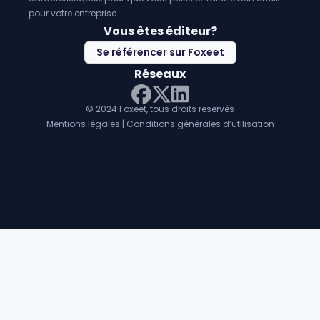
pour votre entreprise.
Vous êtes éditeur?
Se référencer sur Foxeet
Réseaux
© 2024 Foxeet, tous droits reservés
LinkedIn
Facebook
Twitter X
Mentions légales
|
Conditions générales d’utilisation