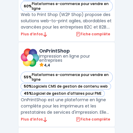
Plateformes e-commerce pour vendre en
60%
— voir Web to Print Shop dans cette catégorie
ligne
Web to Print Shop (W2P Shop) propose des
solutions web-to-print agiles, abordables et
avancées pour les entreprises B2C et B2B.
Leur offre inclut des logiciels faciles à
Plus d’infos
Fiche complète
utiliser, adaptés aux besoins spécifiques de
chaque client. Que vous soyez une
OnPrintShop
imprimerie en ligne à la recherche d'un
Impression en ligne pour
logiciel we ...
entreprises
4,4
Plateformes e-commerce pour vendre en
55%
— voir OnPrintShop dans cette catégorie
ligne
50%
Logiciels CMS de gestion de contenu web
— voir OnPrintShop dans cette catégorie
45%
Logiciel de gestion d'affaires pour PME
— voir OnPrintShop dans cette catégorie
OnPrintShop est une plateforme en ligne
complète pour les imprimeurs et les
prestataires de services d'impression. Elle
permet de créer et de gérer des sites de e-
Plus d’infos
Fiche complète
commerce dédiés à l'impression de
supports comme les cartes de visite, les