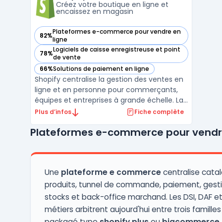
Créez votre boutique en ligne et
encaissez en magasin
Plateformes e-commerce pour vendre en
82%
— voir Shopify dans cette catégorie
ligne
Logiciels de caisse enregistreuse et point
78%
— voir Shopify dans cette catégorie
de vente
66%
Solutions de paiement en ligne
— voir Shopify dans cette catégorie
Shopify centralise la gestion des ventes en
ligne et en personne pour commerçants,
équipes et entreprises à grande échelle. La
plateforme Shopify cible l’ouverture et la
Plus d’infos
Fiche complète
personnalisation de boutiques multicanal,
Plateformes e-commerce pour vendre
organisant la synchronisation des stocks et
le suivi client dans une modalité
omnicanale ...
Une
plateforme e commerce
centralise cata
produits, tunnel de commande, paiement, gest
stocks et back-office marchand. Les DSI, DAF et
métiers arbitrent aujourd'hui entre trois familles
packagé type
shopify plus
ou
bigcommerce
,