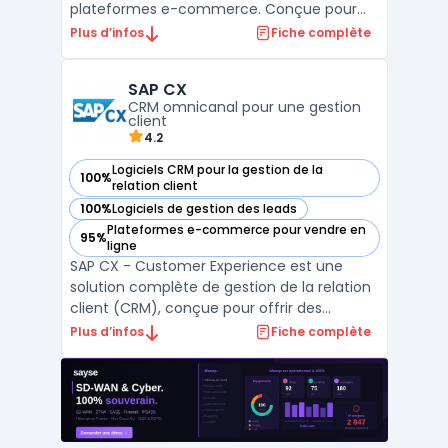
plateformes e-commerce. Conçue pour
répondre aux besoins des entreprises
Plus d’infos
Fiche complète
cherchant à offrir une expérience client
omnicanal, cette solution centralisée
SAP CX
permet de gérer les interactions sur
CRM omnicanal pour une gestion
plusieurs points de contact : sites web, a ...
client
4.2
Logiciels CRM pour la gestion de la
100%
— voir SAP CX dans cette catégorie
relation client
100%
Logiciels de gestion des leads
— voir SAP CX dans cette catégorie
Plateformes e-commerce pour vendre en
95%
— voir SAP CX dans cette catégorie
ligne
SAP CX - Customer Experience est une
solution complète de gestion de la relation
client (CRM), conçue pour offrir des
expériences personnalisées et cohérentes
Plus d’infos
Fiche complète
sur l’ensemble des canaux. Elle combine
des outils puissants pour l’automatisation
des ventes, la gestion des campagnes
marketing et le suivi ...