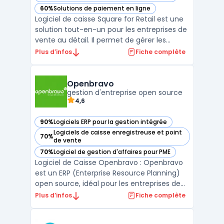
60%
Solutions de paiement en ligne
— voir Square for Retail dans cette catégorie
Logiciel de caisse Square for Retail est une
solution tout-en-un pour les entreprises de
vente au détail. Il permet de gérer les
stocks, les ventes, les employés et les
Plus d’infos
Fiche complète
clients depuis une seule plateforme. Square
for Retail offre également des
fonctionnalités avancées telles que la
Openbravo
gestion de plusie ...
gestion d'entreprise open source
4,6
90%
Logiciels ERP pour la gestion intégrée
— voir Openbravo dans cette catégorie
Logiciels de caisse enregistreuse et point
70%
— voir Openbravo dans cette catégorie
de vente
70%
Logiciel de gestion d'affaires pour PME
— voir Openbravo dans cette catégorie
Logiciel de Caisse Openbravo : Openbravo
est un ERP (Enterprise Resource Planning)
open source, idéal pour les entreprises de
petite et moyenne taille. Il permet de gérer
Plus d’infos
Fiche complète
la distribution, la vente au détail, les chaînes
de restauration rapide et les entreprises