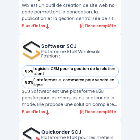
— voir Wix dans cette catégorie
Wix est un outil de création de site web no-
code permettant la conception, la
publication et la gestion centralisée de sites
internet pour entreprises et indépendants
Plus d’infos
Fiche complète
visant une présence en ligne optimisée. La
plateforme adresse l’automatisation de la
configuration de boutiques en ligne, de
Softwear SCJ
blogs ou ...
Plateforme BtoB Wholesale
Fashion :
Logiciels CRM pour la gestion de la relation
85%
— voir Softwear SCJ dans cette catégorie
client
Plateformes e-commerce pour vendre en
80%
— voir Softwear SCJ dans cette catégorie
ligne
SCJ Softwear est une plateforme B2B
pensée pour les marques du secteur de la
mode. Elle propose une solution complète
pour gérer efficacement l’activité
Plus d’infos
Fiche complète
commerciale wholesale des métiers
fashion. Son showroom e-Commerce BtoB
permet aux marques de simplifier les
Quickorder SCJ
commandes d’entrée de saison et de réa ...
Plateforme BtoB pour les métiers