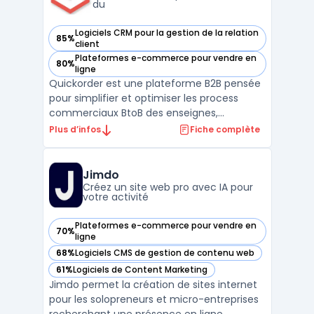
du
Logiciels CRM pour la gestion de la relation
85%
— voir Quickorder SCJ dans cette catégorie
client
Plateformes e-commerce pour vendre en
80%
— voir Quickorder SCJ dans cette catégorie
ligne
Quickorder est une plateforme B2B pensée
pour simplifier et optimiser les process
commerciaux BtoB des enseignes,
grossistes, distributeurs et points de vente
Plus d’infos
Fiche complète
des métiers du négoce. Grâce à son
showroom e-Commerce B2B et à son
application mobile SFA dédiée aux forces
Jimdo
de vente, Quickorder facilite la ...
Créez un site web pro avec IA pour
votre activité
Plateformes e-commerce pour vendre en
70%
— voir Jimdo dans cette catégorie
ligne
68%
Logiciels CMS de gestion de contenu web
— voir Jimdo dans cette catégorie
61%
Logiciels de Content Marketing
— voir Jimdo dans cette catégorie
Jimdo permet la création de sites internet
pour les solopreneurs et micro-entreprises