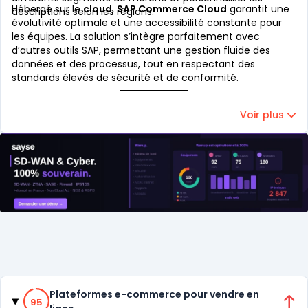
Hébergé sur le
cloud
,
SAP Commerce Cloud
garantit une
descriptions selon les régions.
évolutivité optimale et une accessibilité constante pour
les équipes. La solution s’intègre parfaitement avec
d’autres outils SAP, permettant une gestion fluide des
données et des processus, tout en respectant des
standards élevés de sécurité et de conformité.
Voir plus
Catégories
95% de compatibilité
Plateformes e-commerce pour vendre en
95