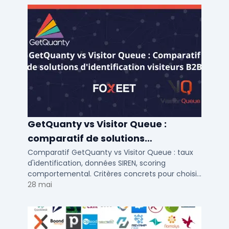
GetQuanty vs Visitor Queue :
comparatif de solutions
d'identification visiteurs B2B
Comparatif GetQuanty vs Visitor Queue : taux
d'identification, données SIREN, scoring
comportemental. Critères concrets pour choisir
votre solution de lead generation B2B en PME et
28 mai
ETI.