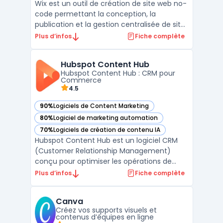
Wix est un outil de création de site web no-
code permettant la conception, la
publication et la gestion centralisée de sites
internet pour entreprises et indépendants
Plus d’infos
Fiche complète
visant une présence en ligne optimisée. La
plateforme adresse l’automatisation de la
Hubspot Content Hub
configuration de boutiques en ligne, de
Hubspot Content Hub : CRM pour
blogs ou ...
Commerce
4.5
90%
Logiciels de Content Marketing
— voir Hubspot Content Hub dans cette catégorie
80%
Logiciel de marketing automation
— voir Hubspot Content Hub dans cette catégorie
70%
Logiciels de création de contenu IA
— voir Hubspot Content Hub dans cette catégorie
Hubspot Content Hub est un logiciel CRM
(Customer Relationship Management)
conçu pour optimiser les opérations de
Commerce & Ventes. Développé par
Plus d’infos
Fiche complète
Hubspot, ce logiciel répond aux besoins des
DSI, DAF, DRH, DirMarket, DirCo, DirLogistique,
Canva
DG, PDG et indépendants en offrant une
Créez vos supports visuels et
solution complète ...
contenus d’équipes en ligne