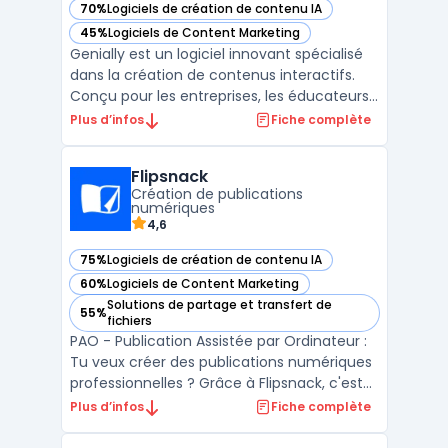
70%
Logiciels de création de contenu IA
— voir Genially dans cette catégorie
45%
Logiciels de Content Marketing
— voir Genially dans cette catégorie
Genially est un logiciel innovant spécialisé
dans la création de contenus interactifs.
Conçu pour les entreprises, les éducateurs
et les professionnels du marketing, Genially
Plus d’infos
Fiche complète
permet de réaliser des présentations, des
infographies, des dossiers, des quiz, et bien
Flipsnack
plus encore, de manière dynamique et ...
Création de publications
numériques
4,6
75%
Logiciels de création de contenu IA
— voir Flipsnack dans cette catégorie
60%
Logiciels de Content Marketing
— voir Flipsnack dans cette catégorie
Solutions de partage et transfert de
55%
— voir Flipsnack dans cette catégorie
fichiers
PAO - Publication Assistée par Ordinateur :
Tu veux créer des publications numériques
professionnelles ? Grâce à Flipsnack, c'est
facile ! Utilise notre outil de PAO pour créer
Plus d’infos
Fiche complète
des brochures interactives, des magazines
en ligne, des catalogues interactifs, des