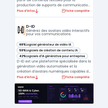
partir de contenus textuels pour la
production de supports de communication
visuelle. Dans le contexte de la création
Plus d’infos
Fiche complète
vidéo IA, de nombreux responsables
marketing ou services communication
convertissent des idées, articles ou
D-ID
documents PDF en vidéos lisibles ...
Générez des avatars vidéo interactifs
pour vos communications
68%
Logiciel générateur de vidéo IA
— voir D-ID dans cette catégorie
59%
Logiciels de création de contenu IA
— voir D-ID dans cette catégorie
42%
Logiciels d'IA générative pour entreprise
— voir D-ID dans cette catégorie
D-ID est une plateforme spécialisée dans la
génération vidéo automatisée et la
création d’avatars numériques capables de
simuler la parole à partir de simples images
Plus d’infos
Fiche complète
ou de vidéos brèves. La problématique
rencontrée par les entreprises concerne la
production de contenus vidéo
personnalisés à grande é ...