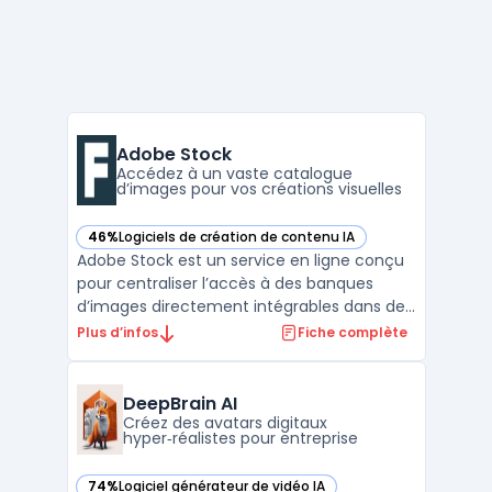
Adobe Stock
Accédez à un vaste catalogue
d’images pour vos créations visuelles
46%
Logiciels de création de contenu IA
— voir Adobe Stock dans cette catégorie
Adobe Stock est un service en ligne conçu
pour centraliser l’accès à des banques
d’images directement intégrables dans des
projets professionnels bénéficiant d’une
Plus d’infos
Fiche complète
licence commerciale. Différents acteurs
tels que les professionnels du design, du
marketing, de la communication, mais
DeepBrain AI
aussi les médias ...
Créez des avatars digitaux
hyper‑réalistes pour entreprise
74%
Logiciel générateur de vidéo IA