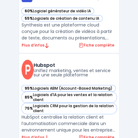
60%
Logiciel générateur de vidéo IA
— voir Synthesia dans cette catégorie
55%
Logiciels de création de contenu IA
— voir Synthesia dans cette catégorie
Synthesia est une plateforme cloud
conçue pour la création de vidéos à partir
de texte, documents ou présentations,
utilisée dans des contextes tels que la
Plus d’infos
Fiche complète
communication, la formation ou
l’onboarding dans les grandes organisations.
Cet outil permet la production de contenus
Hubspot
vidéo par des équipes san ...
Unifiez marketing, ventes et service
sur une seule plateforme
95%
Logiciels ABM (Account-Based Marketing)
— voir Hubspot dans cette catégorie
Logiciels d'IA pour les ventes et la relation
85%
— voir Hubspot dans cette catégorie
client
Logiciels CRM pour la gestion de la relation
75%
— voir Hubspot dans cette catégorie
client
HubSpot centralise la relation client et
l’automatisation commerciale dans un
environnement unique pour les entreprises
de toute taille. La plateforme cible les
Plus d’infos
Fiche complète