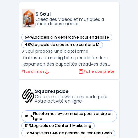
S Soul
Créez des vidéos et musiques à
partir de vos médias
54%
Logiciels d'IA générative pour entreprise
— voir S Soul dans cette catégorie
48%
Logiciels de création de contenu IA
— voir S Soul dans cette catégorie
S Soul propose une plateforme
d’infrastructure digitale spécialisée dans
l’expansion des capacités créatives des
entreprises grâce à l’intelligence artificielle.
Plus d’infos
Fiche complète
Les directions marketing et les studios
graphiques doivent accélérer la production
de contenus multimédias et explorer de
Squarespace
nouveaux territo ...
Créez un site web sans code pour
votre activité en ligne
Plateformes e-commerce pour vendre en
89%
— voir Squarespace dans cette catégorie
ligne
81%
Logiciels de Content Marketing
— voir Squarespace dans cette catégorie
78%
Logiciels CMS de gestion de contenu web
— voir Squarespace dans cette catégorie