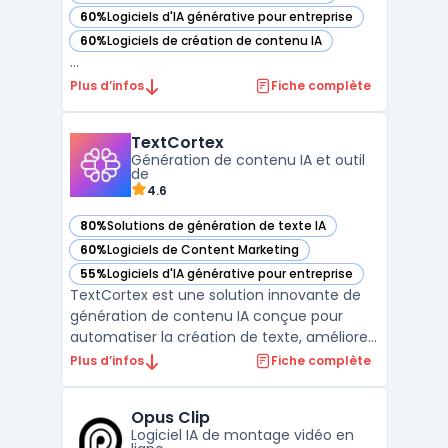
60%
Logiciels d'IA générative pour entreprise
— voir Gamma app dans cette catégorie
60%
Logiciels de création de contenu IA
— voir Gamma app dans cette catégorie
...
Plus d’infos
Fiche complète
TextCortex
Génération de contenu IA et outil
de
4.6
80%
Solutions de génération de texte IA
— voir TextCortex dans cette catégorie
60%
Logiciels de Content Marketing
— voir TextCortex dans cette catégorie
55%
Logiciels d'IA générative pour entreprise
— voir TextCortex dans cette catégorie
TextCortex est une solution innovante de
génération de contenu IA conçue pour
automatiser la création de texte, améliorer
les contenus existants, et offrir une
Plus d’infos
Fiche complète
alternative puissante aux outils d'écriture
traditionnels comme ChatGPT. Cette
Opus Clip
plateforme est idéale pour les
Logiciel IA de montage vidéo en
professionnels du marketing, l ...