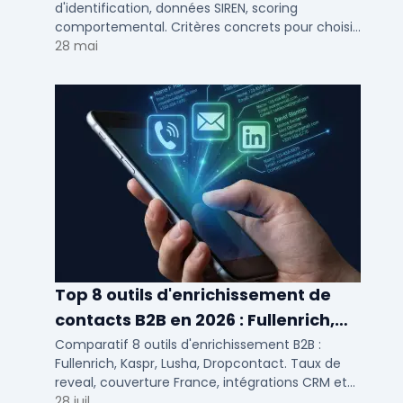
d'identification, données SIREN, scoring
comportemental. Critères concrets pour choisir
votre solution de lead generation B2B en PME et
28 mai
ETI.
Top 8 outils d'enrichissement de
contacts B2B en 2026 : Fullenrich,
Kaspr, Lusha...
Comparatif 8 outils d'enrichissement B2B :
Fullenrich, Kaspr, Lusha, Dropcontact. Taux de
reveal, couverture France, intégrations CRM et
tarifs testés pour SDR et commerciaux PME/ETI.
28 juil.