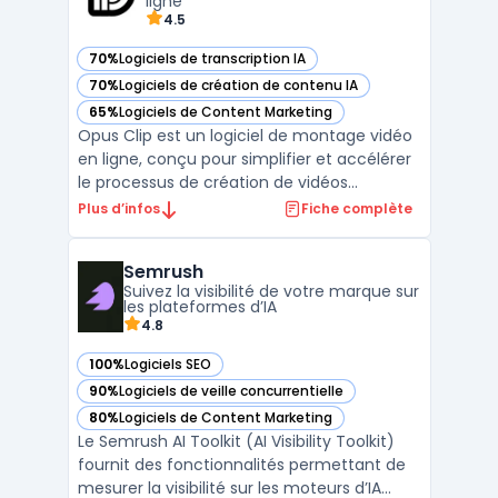
ligne
4.5
70%
Logiciels de transcription IA
— voir Opus Clip dans cette catégorie
70%
Logiciels de création de contenu IA
— voir Opus Clip dans cette catégorie
65%
Logiciels de Content Marketing
— voir Opus Clip dans cette catégorie
Opus Clip est un logiciel de montage vidéo
en ligne, conçu pour simplifier et accélérer
le processus de création de vidéos
professionnelles. Destiné aux entreprises,
Plus d’infos
Fiche complète
aux créateurs de contenu et aux
professionnels du marketing, Opus Clip
Semrush
offre une plateforme intuitive avec des
Suivez la visibilité de votre marque sur
fonctionnalités avancée ...
les plateformes d’IA
4.8
100%
Logiciels SEO
— voir Semrush dans cette catégorie
90%
Logiciels de veille concurrentielle
— voir Semrush dans cette catégorie
80%
Logiciels de Content Marketing
— voir Semrush dans cette catégorie
Le Semrush AI Toolkit (AI Visibility Toolkit)
fournit des fonctionnalités permettant de
mesurer la visibilité sur les moteurs d’IA