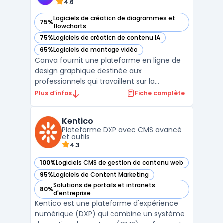
4.6
Logiciels de création de diagrammes et
75%
— voir Canva dans cette catégorie
flowcharts
75%
Logiciels de création de contenu IA
— voir Canva dans cette catégorie
65%
Logiciels de montage vidéo
— voir Canva dans cette catégorie
Canva fournit une plateforme en ligne de
design graphique destinée aux
professionnels qui travaillent sur la
production de contenus visuels pour
Plus d’infos
Fiche complète
différents supports. Les entreprises
organisent la création de présentations,
Kentico
visuels pour réseaux sociaux, affiches ou
Plateforme DXP avec CMS avancé
supports de communication selon des ...
et outils
4.3
100%
Logiciels CMS de gestion de contenu web
— voir Kentico dans cette catégorie
95%
Logiciels de Content Marketing
— voir Kentico dans cette catégorie
Solutions de portails et intranets
80%
— voir Kentico dans cette catégorie
d'entreprise
Kentico est une plateforme d'expérience
numérique (DXP) qui combine un système