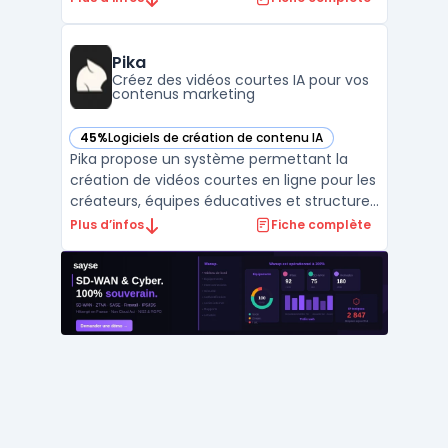
équipes marketing, commerciales, service
client et opérations qui souhaitent unifier
leur gestion client, leurs campagnes et leur
Pika
support, ...
Créez des vidéos courtes IA pour vos
contenus marketing
45%
Logiciels de création de contenu IA
— voir Pika dans cette catégorie
Pika propose un système permettant la
création de vidéos courtes en ligne pour les
créateurs, équipes éducatives et structures
de communication. Cet outil génère des
Plus d’infos
Fiche complète
clips jusqu’à 10 secondes, sans installation
de logiciel ni recours à des solutions de
production professionnelle. Le système de
génér ...