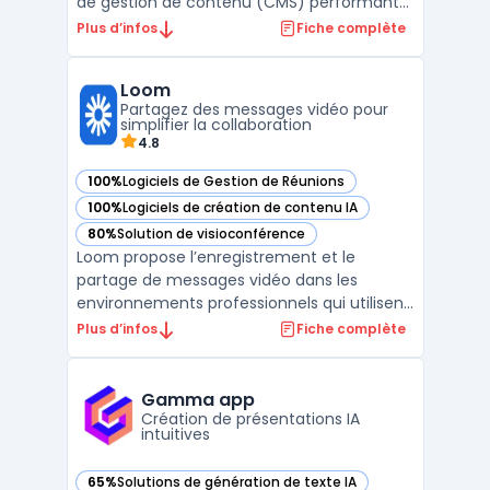
de gestion de contenu (CMS) performant
et des outils avancés de marketing digital.
Plus d’infos
Fiche complète
Conçue pour répondre aux besoins des
entreprises modernes, elle permet de créer,
Loom
gérer et optimiser des expériences
Partagez des messages vidéo pour
numériques sur plusieu ...
simplifier la collaboration
4.8
100%
Logiciels de Gestion de Réunions
— voir Loom dans cette catégorie
100%
Logiciels de création de contenu IA
— voir Loom dans cette catégorie
80%
Solution de visioconférence
— voir Loom dans cette catégorie
Loom propose l’enregistrement et le
partage de messages vidéo dans les
environnements professionnels qui utilisent
la communication asynchrone. Dans de
Plus d’infos
Fiche complète
nombreuses équipes, la multiplication des
réunions et des emails peut affecter la
clarté et le suivi des projets, notamment
Gamma app
lors de la gestion de tâ ...
Création de présentations IA
intuitives
65%
Solutions de génération de texte IA
— voir Gamma app dans cette catégorie