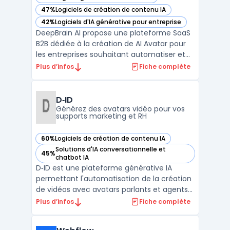
— voir DeepBrain AI dans cette catégorie
47%
Logiciels de création de contenu IA
— voir DeepBrain AI dans cette catégorie
42%
Logiciels d'IA générative pour entreprise
— voir DeepBrain AI dans cette catégorie
DeepBrain AI propose une plateforme SaaS
B2B dédiée à la création de AI Avatar pour
les entreprises souhaitant automatiser et
personnaliser l’interaction client à grande
Plus d’infos
Fiche complète
échelle. Des secteurs comme la banque, le
retail, la santé ou les services publics
utilisent cette technologie pour organiser
D‑ID
leur ...
Générez des avatars vidéo pour vos
supports marketing et RH
60%
Logiciels de création de contenu IA
— voir D‑ID dans cette catégorie
Solutions d'IA conversationnelle et
45%
— voir D‑ID dans cette catégorie
chatbot IA
D‑ID est une plateforme générative IA
permettant l'automatisation de la création
de vidéos avec avatars parlants et agents
visuels interactifs à partir d’images fixes,
Plus d’infos
Fiche complète
d’audio ou de texte. Des équipes, telles que
les responsables formation, développeurs