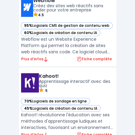
Webflow
ou services marketing utilisent D‑ID pour
Créez des sites web réactifs sans
tran ...
coder pour votre entreprise
4.5
95%
Logiciels CMS de gestion de contenu web
— voir Webflow dans cette catégorie
60%
Logiciels de création de contenu IA
— voir Webflow dans cette catégorie
Webflow est un Website Experience
Platform qui permet la création de sites
web réactifs sans code. Ce logiciel cloud
cible les professionnels souhaitant
Plus d’infos
Fiche complète
concevoir, gérer et héberger des sites
vitrines ou e-commerce tout en contrôlant
Kahoot!
chaque paramètre technique. Son éditeur
Apprentissage interactif avec des
visuel, appelé visual edit ...
quiz
5
70%
Logiciels de sondage en ligne
— voir Kahoot! dans cette catégorie
45%
Logiciels de création de contenu IA
— voir Kahoot! dans cette catégorie
Kahoot! révolutionne l'éducation avec ses
méthodes d'apprentissage ludiques et
interactives, favorisant un environnement
d'apprentissage positif. Cette plateforme
Plus d’infos
Fiche complète