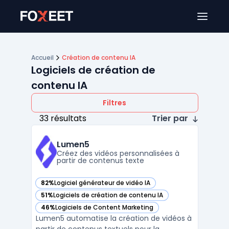
Ouver
Accueil
Création de contenu IA
Logiciels de création de
contenu IA
Filtres
33 résultats
Trier par
Lumen5
Créez des vidéos personnalisées à
partir de contenus texte
82%
Logiciel générateur de vidéo IA
— voir Lumen5 dans cette catégorie
51%
Logiciels de création de contenu IA
— voir Lumen5 dans cette catégorie
46%
Logiciels de Content Marketing
— voir Lumen5 dans cette catégorie
Lumen5 automatise la création de vidéos à