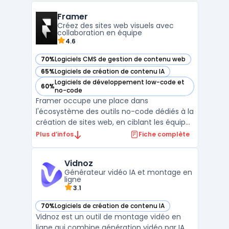
WordPress permet une personnalisation
Framer
poussée grâce à une vaste sélection de
Créez des sites web visuels avec
thèmes et de plugins. Sa ...
collaboration en équipe
4.6
70%
Logiciels CMS de gestion de contenu web
— voir Framer dans cette catégorie
65%
Logiciels de création de contenu IA
— voir Framer dans cette catégorie
Logiciels de développement low-code et
60%
— voir Framer dans cette catégorie
no-code
Framer occupe une place dans
l'écosystème des outils no-code dédiés à la
création de sites web, en ciblant les équipes
souhaitant concevoir, prototyper et publier
Plus d’infos
Fiche complète
des pages interactives sans passer par le
développement traditionnel. Les
Vidnoz
professionnels concernés sont les
Générateur vidéo IA et montage en
designers, startups et équipe ...
ligne
3.1
70%
Logiciels de création de contenu IA
— voir Vidnoz dans cette catégorie
Vidnoz est un outil de montage vidéo en
ligne qui combine génération vidéo par IA