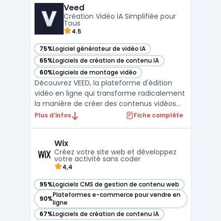
Veed
livres numériques et bien plus encore. ...
Création Vidéo IA Simplifiée pour
Tous
4.5
75%
Logiciel générateur de vidéo IA
— voir Veed dans cette catégorie
65%
Logiciels de création de contenu IA
— voir Veed dans cette catégorie
60%
Logiciels de montage vidéo
— voir Veed dans cette catégorie
Découvrez VEED, la plateforme d'édition
vidéo en ligne qui transforme radicalement
la manière de créer des contenus vidéos
engageants. Sans nécessité de
Plus d’infos
Fiche complète
téléchargement ou de compétences
techniques avancées, VEED offre une
Wix
expérience utilisateur fluide et intuitive,
Créez votre site web et développez
permettant à chacun, des créateurs ...
votre activité sans coder
4,4
95%
Logiciels CMS de gestion de contenu web
— voir Wix dans cette catégorie
Plateformes e-commerce pour vendre en
90%
— voir Wix dans cette catégorie
ligne
67%
Logiciels de création de contenu IA
— voir Wix dans cette catégorie