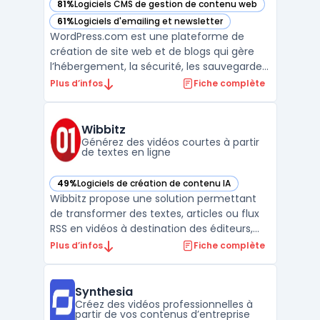
81%
Logiciels CMS de gestion de contenu web
— voir WordPress.com dans cette catégorie
61%
Logiciels d'emailing et newsletter
— voir WordPress.com dans cette catégorie
WordPress.com est une plateforme de
création de site web et de blogs qui gère
l’hébergement, la sécurité, les sauvegardes
et la performance sans intervention
Plus d’infos
Fiche complète
technique requise pour l’utilisateur. Ce
service s’adresse aux utilisateurs cherchant
à se concentrer sur leur contenu sans se
Wibbitz
préoccuper des ...
Générez des vidéos courtes à partir
de textes en ligne
49%
Logiciels de création de contenu IA
— voir Wibbitz dans cette catégorie
Wibbitz propose une solution permettant
de transformer des textes, articles ou flux
RSS en vidéos à destination des éditeurs,
des équipes marketing ou des petites et
Plus d’infos
Fiche complète
moyennes entreprises. Avec Wibbitz, la
génération de vidéos courtes se fait sans
compétences spécifiques en montage. Le
Synthesia
processus vise ...
Créez des vidéos professionnelles à
partir de vos contenus d’entreprise