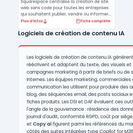
Squarespace centralise la création de site
web sans code pour toutes les entreprises
qui souhaitent publier, vendre ou informer
en ligne sans expertise technique interne.
Plus d’infos
Fiche complète
La plateforme répond au besoin d’agilité
Logiciels de création de contenu IA
pour produire un site marchand ou vitrine,
gérer un blog ou un portfolio, suivre l’activ ...
Les logiciels de création de contenu IA génèrent
réécrivent et adaptent du texte, des visuels et
campagnes marketing à partir de briefs ou de 
internes. Les équipes marketing, commerciales 
communication les utilisent pour produire des ar
blog, des séquences email, des posts sociaux e
fiches produits. Les DSI et DAF évaluent ces outi
l'angle de la gouvernance : résidence des donn
journal d'audit, conformité RGPD, coût par siège
et
Copy ai
figurent parmi les références du ma
côtés des suites intégrées type Copilot for M3