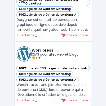
70%
— voir Desygner dans cette catégorie
Ordinateur
55%
Logiciels de Content Marketing
— voir Desygner dans cette catégorie
50%
Logiciels de création de contenu IA
— voir Desygner dans cette catégorie
Desygner est un outil de conception
graphique en ligne accessible depuis
n'importe quel navigateur web. Il permet de
créer facilement tous types de supports de
Plus d’infos
Fiche complète
communication tels que des flyers, des
cartes de visite, des bannières publicitaires
ou encore des publications pour les réseaux
Wordpress
sociaux. Gr ...
CMS pour sites web et blogs
4.5
100%
Logiciels CMS de gestion de contenu web
— voir Wordpress dans cette catégorie
60%
Logiciels de Content Marketing
— voir Wordpress dans cette catégorie
50%
Logiciels de création de contenu IA
— voir Wordpress dans cette catégorie
WordPress est une plateforme de gestion
de contenu (CMS) libre et ouverte qui a
révolutionné la création et la gestion de
sites web. Adapté aussi bien aux débutants
Plus d’infos
Fiche complète
qu'aux développeurs expérimentés,