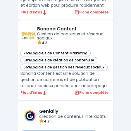
et édition web pour produire rapidement
des contenus marketing, formation ou
Plus d’infos
Fiche complète
social media. La plateforme propose des
avatars IA multilingues, des modèles vidéo
Banana Content
prêts à l’emploi et un éditeur vidéo gratuit
Gestion de contenus et réseaux
accessible de ...
sociaux
4.3
75%
Logiciels de Content Marketing
— voir Banana Content dans cette catégorie
60%
Logiciels de création de contenu IA
— voir Banana Content dans cette catégorie
55%
Logiciels de gestion des réseaux sociaux
— voir Banana Content dans cette catégorie
Banana Content est une solution de
gestion de contenus et de publication
réseaux sociaux pensée pour accompagner
les entreprises dans leur stratégie digitale.
Plus d’infos
Fiche complète
Elle permet de centraliser la création, la
planification et la diffusion de contenus au
sein d’une plateforme unique, adaptée
Genially
création de contenus interactifs
aussi bien aux ...
4.7