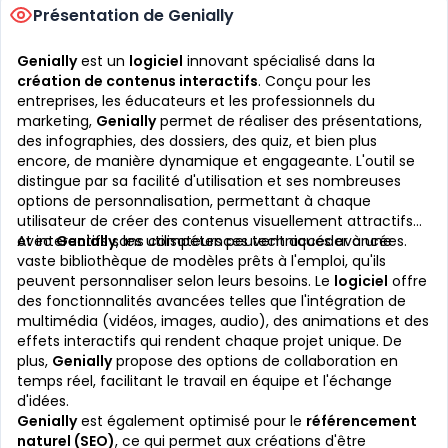
Présentation de Genially
Genially
est un
logiciel
innovant spécialisé dans la
création de contenus interactifs
. Conçu pour les
entreprises, les éducateurs et les professionnels du
marketing,
Genially
permet de réaliser des présentations,
des infographies, des dossiers, des quiz, et bien plus
encore, de manière dynamique et engageante. L'outil se
distingue par sa facilité d'utilisation et ses nombreuses
options de personnalisation, permettant à chaque
utilisateur de créer des contenus visuellement attractifs
et interactifs sans compétences techniques avancées.
Avec
Genially
, les utilisateurs peuvent accéder à une
vaste bibliothèque de modèles prêts à l'emploi, qu'ils
peuvent personnaliser selon leurs besoins. Le
logiciel
offre
des fonctionnalités avancées telles que l'intégration de
multimédia (vidéos, images, audio), des animations et des
effets interactifs qui rendent chaque projet unique. De
plus,
Genially
propose des options de collaboration en
temps réel, facilitant le travail en équipe et l'échange
d'idées.
Genially
est également optimisé pour le
référencement
naturel (SEO)
, ce qui permet aux créations d'être