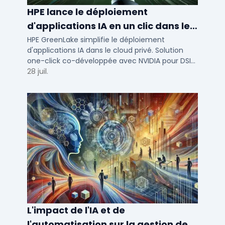
HPE lance le déploiement
d'applications IA en un clic dans le
cloud privé
HPE GreenLake simplifie le déploiement
d'applications IA dans le cloud privé. Solution
one-click co-développée avec NVIDIA pour DSI
de PME et ETI : performance et conformité.
28 juil.
L'impact de l'IA et de
l'automatisation sur la gestion des