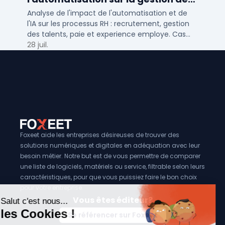
talents RH
Analyse de l'impact de l'automatisation et de
l'IA sur les processus RH : recrutement, gestion
des talents, paie et experience employe. Cas
concrets pour TPE, PME et ETI en 2026.
28 juil.
Foxeet aide les entreprises désireuses de trouver des
solutions numériques et digitales en adéquation avec leur
besoin métier. Notre but est de vous permettre de comparer
une liste de logiciels, matériels ou service, filtrable selon leurs
caractéristiques, pour que vous puissiez faire le bon choix
pour votre entreprise.
Vous êtes éditeur?
Se référencer sur Foxeet