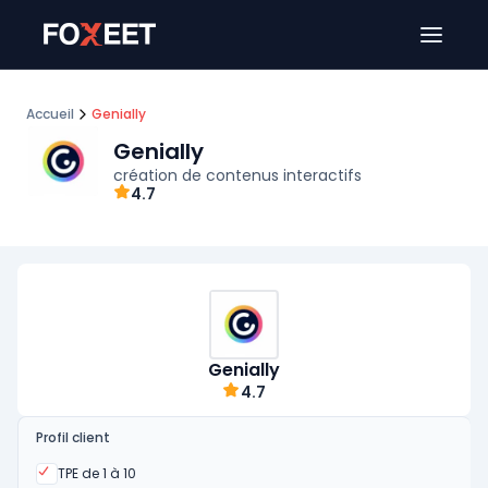
Ouver
Accueil
Genially
Genially
création de contenus interactifs
4.7
Genially
4.7
Profil client
Oui
TPE de 1 à 10