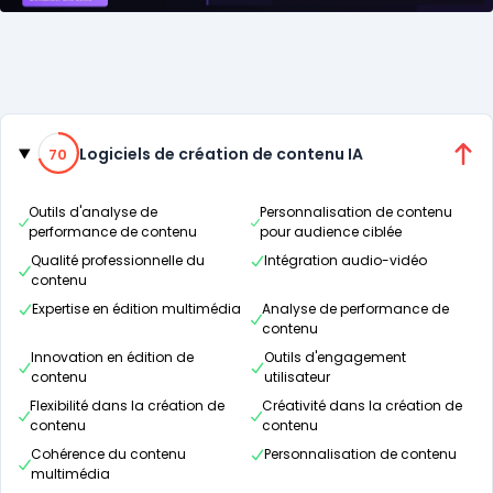
Catégories
70% de compatibilité
Logiciels de création de contenu IA
70
Outils d'analyse de
Personnalisation de contenu
performance de contenu
pour audience ciblée
Qualité professionnelle du
Intégration audio-vidéo
contenu
Expertise en édition multimédia
Analyse de performance de
contenu
Innovation en édition de
Outils d'engagement
contenu
utilisateur
Flexibilité dans la création de
Créativité dans la création de
contenu
contenu
Cohérence du contenu
Personnalisation de contenu
multimédia