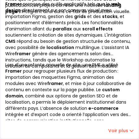
Framer
propose des outils applicatifs tels que le
web
publication. Les projets comme une nouvelle
landing
design
directement sur son canevas visuel avec
page
s’intègrent ainsi dans ce flux de production visuelle.
importation Figma, gestion des
grids
et des
stacks
, et
positionnement d’éléments précis. Les fonctionnalités
d’animation allant du
parallax
aux
scroll effects
soutiennent la création de sites dynamiques. L'intégration
CMS
répond au besoin de gestion structurée de contenu,
avec possibilité de
localisation
multilingue. L’assistant IA
Wire
framer
génère des agencements selon des
instructions, tandis que le Workshop automatise la
Lors d'une refonte annuelle de site, une PME a utilisé
création de composants et la gestion des modules.
Framer
pour regrouper plusieurs flux de production :
importation des maquettes Figma, animation des
modules avec Wire
framer
, et mise à jour collaborative de
contenu en contexte sur la page publiée. Le
custom
domain
, combiné aux options de gestion SEO et de
localisation, a permis le déploiement institutionnel dans
différents pays. L’absence de solution
e-commerce
intégrée et d’export code a orienté l’application vers des
sites de communication institutionnelle, sans
fonctionnalités de boutique en ligne.
Voir plus