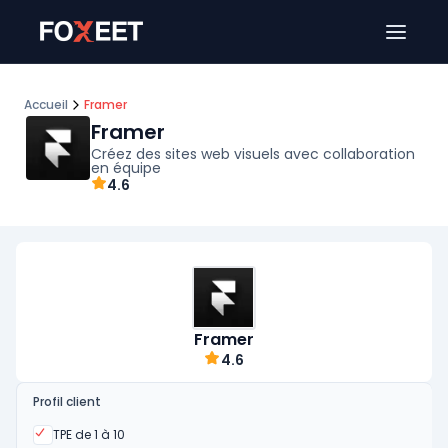
Ouver
Accueil
Framer
Framer
Créez des sites web visuels avec collaboration
en équipe
4.6
Framer
4.6
Profil client
Oui
TPE de 1 à 10