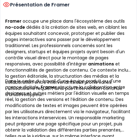
Présentation de Framer
Framer
occupe une place dans l'écosystème des outils
no-code
dédiés à la création de sites web, en ciblant les
équipes souhaitant concevoir, prototyper et publier des
pages interactives sans passer par le développement
traditionnel. Les professionnels concernés sont les
designers, startups et équipes projets ayant besoin d'un
contrôle visuel direct pour le montage de pages
responsives, avec possibilité d'intégrer
animations
et
fonctionnalités de gestion de contenu. Ce contexte inclut
la gestion éditoriale, la structuration des médias et la
Dans le cadre du travail d'une équipe produit ou d'une
collaboration entre intervenants aux profils variés.
agence digitale,
Framer
structure la collaboration entre
L'utilisation ne requiert ainsi pas l'intervention continue
designers et autres métiers par l'édition visuelle en temps
d'un développeur.
réel, la gestion des versions et l’édition de contenu. Des
modifications de textes et images peuvent être opérées
par les utilisateurs directement via le navigateur, facilitant
les interactions interservices. Un responsable marketing
peut préparer une page spécifique pour un projet, puis
obtenir la validation des différentes parties prenantes,
telles que le juridique, sur la même interface avant