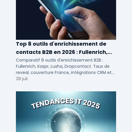
Top 8 outils d'enrichissement de
contacts B2B en 2026 : Fullenrich,
Kaspr, Lusha...
Comparatif 8 outils d'enrichissement B2B :
Fullenrich, Kaspr, Lusha, Dropcontact. Taux de
reveal, couverture France, intégrations CRM et
tarifs testés pour SDR et commerciaux PME/ETI.
28 juil.