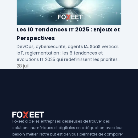
Les 10 Tendances IT 2025 : Enjeux et
Perspectives
DevOps, cybersecurite, agents IA, SaaS vertical,
IoT, reglementation : les 6 tendances et
evolutions IT 2025 qui redefinissent les priorites
des DSI en PME et ETI.
28 juil.
Foxeet aide les entreprises désireuses de trouver des
solutions numériques et digitales en adéquation avec leur
besoin métier. Notre but est de vous permettre de comparer