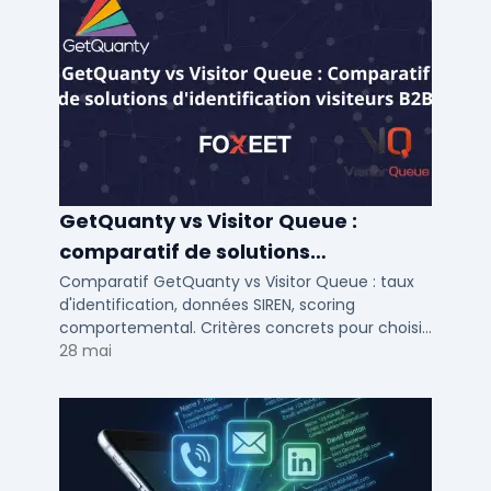
GetQuanty vs Visitor Queue :
comparatif de solutions
d'identification visiteurs B2B
Comparatif GetQuanty vs Visitor Queue : taux
d'identification, données SIREN, scoring
comportemental. Critères concrets pour choisir
votre solution de lead generation B2B en PME et
28 mai
ETI.