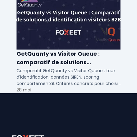
GetQuanty vs Visitor Queue :
comparatif de solutions
d'identification visiteurs B2B
Comparatif GetQuanty vs Visitor Queue : taux
d'identification, données SIREN, scoring
comportemental. Critères concrets pour choisir
votre solution de lead generation B2B en PME et
28 mai
ETI.