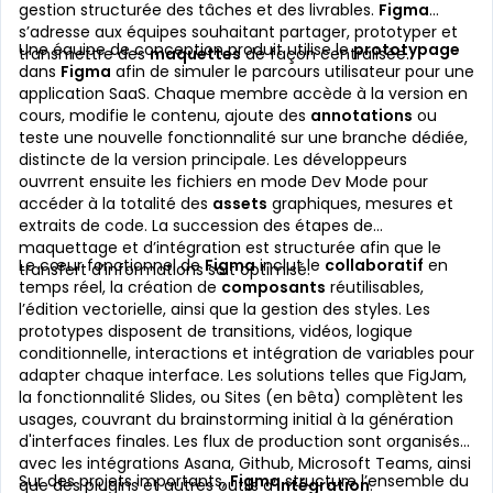
gestion structurée des tâches et des livrables.
Figma
s’adresse aux équipes souhaitant partager, prototyper et
Une équipe de conception produit utilise le
prototypage
transmettre des
maquettes
de façon centralisée.
dans
Figma
afin de simuler le parcours utilisateur pour une
application SaaS. Chaque membre accède à la version en
cours, modifie le contenu, ajoute des
annotations
ou
teste une nouvelle fonctionnalité sur une branche dédiée,
distincte de la version principale. Les développeurs
ouvrrent ensuite les fichiers en mode Dev Mode pour
accéder à la totalité des
assets
graphiques, mesures et
extraits de code. La succession des étapes de
maquettage et d’intégration est structurée afin que le
Le cœur fonctionnel de
Figma
inclut le
collaboratif
en
transfert d’informations soit optimisé.
temps réel, la création de
composants
réutilisables,
l’édition vectorielle, ainsi que la gestion des styles. Les
prototypes disposent de transitions, vidéos, logique
conditionnelle, interactions et intégration de variables pour
adapter chaque interface. Les solutions telles que FigJam,
la fonctionnalité Slides, ou Sites (en bêta) complètent les
usages, couvrant du brainstorming initial à la génération
d'interfaces finales. Les flux de production sont organisés
avec les intégrations Asana, Github, Microsoft Teams, ainsi
Sur des projets importants,
Figma
structure l’ensemble du
que des plugins et autres outils d’
intégration
.