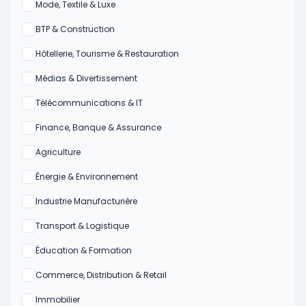
Oui
Mode, Textile & Luxe
Oui
BTP & Construction
Oui
Hôtellerie, Tourisme & Restauration
Oui
Médias & Divertissement
Oui
Télécommunications & IT
Oui
Finance, Banque & Assurance
Oui
Agriculture
Oui
Énergie & Environnement
Oui
Industrie Manufacturière
Oui
Transport & Logistique
Oui
Éducation & Formation
Oui
Commerce, Distribution & Retail
Oui
Immobilier