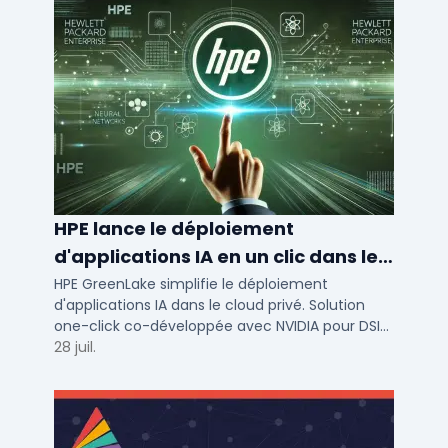
HPE lance le déploiement
d'applications IA en un clic dans le
cloud privé
HPE GreenLake simplifie le déploiement
d'applications IA dans le cloud privé. Solution
one-click co-développée avec NVIDIA pour DSI
de PME et ETI : performance et conformité.
28 juil.