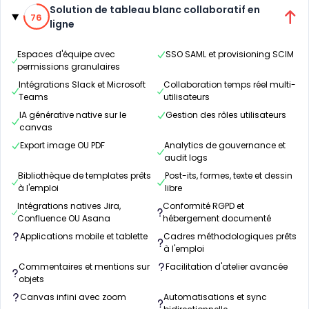
Catégories
76% de compatibilité
Solution de tableau blanc collaboratif en
76
ligne
Espaces d'équipe avec
SSO SAML et provisioning SCIM
permissions granulaires
Intégrations Slack et Microsoft
Collaboration temps réel multi-
Teams
utilisateurs
IA générative native sur le
Gestion des rôles utilisateurs
canvas
Export image OU PDF
Analytics de gouvernance et
audit logs
Bibliothèque de templates prêts
Post-its, formes, texte et dessin
à l'emploi
libre
Intégrations natives Jira,
Conformité RGPD et
Confluence OU Asana
hébergement documenté
Applications mobile et tablette
Cadres méthodologiques prêts
à l'emploi
Commentaires et mentions sur
Facilitation d'atelier avancée
objets
Canvas infini avec zoom
Automatisations et sync