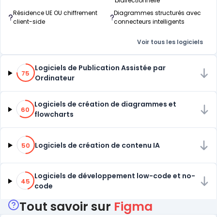
bidirectionnelle
Résidence UE OU chiffrement
Diagrammes structurés avec
client-side
connecteurs intelligents
Voir tous les logiciels
75% de compatibilité
Logiciels de Publication Assistée par
75
Ordinateur
60% de compatibilité
Logiciels de création de diagrammes et
60
flowcharts
50% de compatibilité
Logiciels de création de contenu IA
50
45% de compatibilité
Logiciels de développement low-code et no-
45
code
Tout savoir sur
Figma