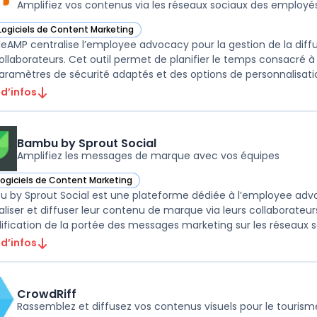
Amplifiez vos contenus via les réseaux sociaux des employé
Logiciels de Content Marketing
ir GaggleAMP dans cette catégorie
eAMP centralise l’employee advocacy pour la gestion de la diff
ollaborateurs. Cet outil permet de planifier le temps consacré 
aramètres de sécurité adaptés et des options de personnalisatio
 d’infos
Bambu by Sprout Social
Amplifiez les messages de marque avec vos équipes
Logiciels de Content Marketing
ir Bambu by Sprout Social dans cette catégorie
 by Sprout Social est une plateforme dédiée à l’employee adv
aliser et diffuser leur contenu de marque via leurs collaborateurs
lification de la portée des messages marketing sur les réseaux so
 d’infos
CrowdRiff
Rassemblez et diffusez vos contenus visuels pour le tourism