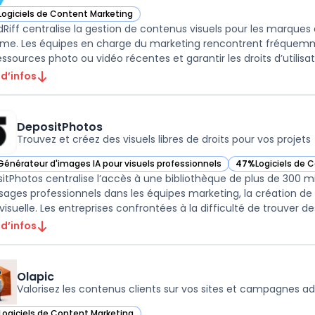
Logiciels de Content Marketing
ir CrowdRiff dans cette catégorie
Riff centralise la gestion de contenus visuels pour les marques d
sme. Les équipes en charge du marketing rencontrent fréquemme
ssources photo ou vidéo récentes et garantir les droits d’utilisation
 d’infos
DepositPhotos
Trouvez et créez des visuels libres de droits pour vos projets
Générateur d'images IA pour visuels professionnels
47%
Logiciels de 
ir DepositPhotos dans cette catégorie
— voir DepositPho
itPhotos centralise l’accès à une bibliothèque de plus de 300 milli
sages professionnels dans les équipes marketing, la création de
isuelle. Les entreprises confrontées à la difficulté de trouver des
 d’infos
Olapic
Valorisez les contenus clients sur vos sites et campagnes ad
Logiciels de Content Marketing