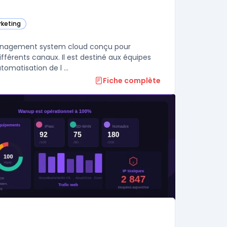
rketing
ie
Hub (now Acoustic Content) dans cette catégorie
ie
anagement system cloud conçu pour
ifférents canaux. Il est destiné aux équipes
omatisation de l ...
Fiche complète