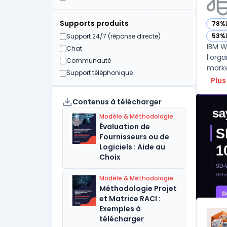
Supports produits
78%
— vo
53%
Support 24/7 (réponse directe)
— vo
IBM W
Chat
l’org
Communauté
marke
Support téléphonique
Plus
Contenus à télécharger
Modèle & Méthodologie
Évaluation de
Fournisseurs ou de
Logiciels : Aide au
Choix
Modèle & Méthodologie
Méthodologie Projet
et Matrice RACI :
Exemples à
télécharger