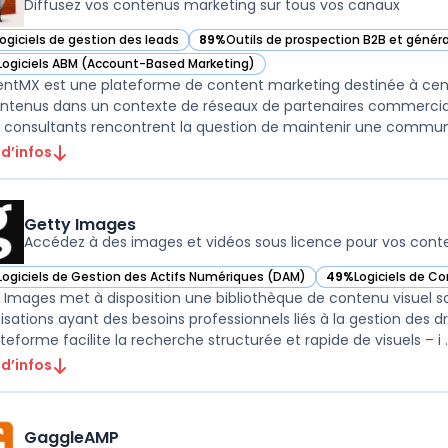
Diffusez vos contenus marketing sur tous vos canaux
Logiciels de gestion des leads
89%
Outils de prospection B2B et génér
ir ContentMX dans cette catégorie
— voir ContentMX dans cette catégorie
Logiciels ABM (Account-Based Marketing)
ir ContentMX dans cette catégorie
ntMX est une plateforme de content marketing destinée à centrali
ntenus dans un contexte de réseaux de partenaires commerciaux
 consultants rencontrent la question de maintenir une communic
 d’infos
Getty Images
Accédez à des images et vidéos sous licence pour vos cont
Logiciels de Gestion des Actifs Numériques (DAM)
49%
Logiciels de C
ir Getty Images dans cette catégorie
— voir Getty Image
 Images met à disposition une bibliothèque de contenu visuel so
sations ayant des besoins professionnels liés à la gestion des droi
teforme facilite la recherche structurée et rapide de visuels – i ..
 d’infos
GaggleAMP