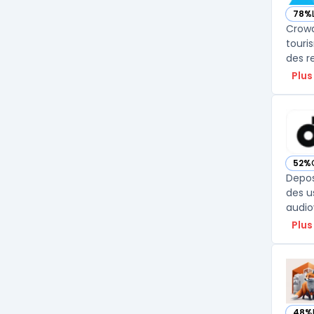
78%
— vo
Crowd
touri
des re
Plus
52%
— vo
Depos
des u
audiov
Plus
48%