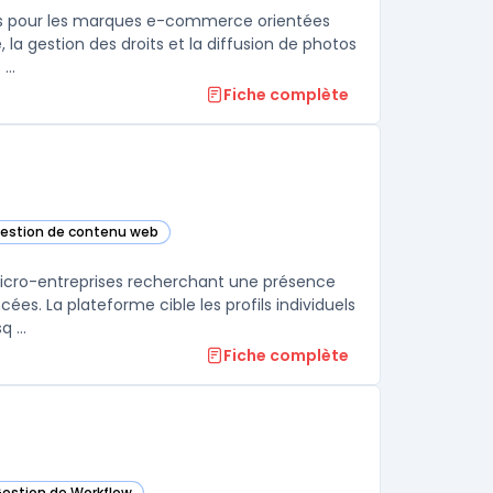
eurs pour les marques e-commerce orientées
 la gestion des droits et la diffusion de photos
...
Fiche complète
gestion de contenu web
te catégorie
 micro-entreprises recherchant une présence
s. La plateforme cible les profils individuels
 ...
Fiche complète
Gestion de Workflow