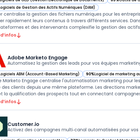
ir Bynder dans cette catégorie
— voir Bynder 
Logiciels de Gestion des Actifs Numériques (DAM)
ir Bynder dans cette catégorie
r centralise la gestion des fichiers numériques pour les entrepri
ser rapidement leurs contenus à travers différents services. Dan
lateformes et des intervenants complexifie la gestion des actifs .
 d’infos
Adobe Marketo Engage
Automatisez la gestion des leads pour vos équipes marketin
Logiciels ABM (Account-Based Marketing)
90%
Logiciel de marketing 
ir Adobe Marketo Engage dans cette catégorie
— voir Adobe Marketo Engag
 Marketo Engage centralise l'automatisation marketing pour les 
e des clients depuis une même plateforme. Les directions marketin
 et la qualification des prospects tout en connectant campagnes 
 d’infos
Customer.io
Activez des campagnes multi‑canal automatisées pour vos 