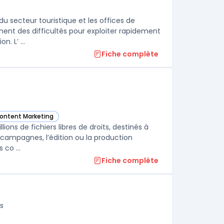
u secteur touristique et les offices de
nt des difficultés pour exploiter rapidement
. L’ ...
Fiche complète
Content Marketing
tos dans cette catégorie
ons de fichiers libres de droits, destinés à
 campagnes, l’édition ou la production
 co ...
Fiche complète
s