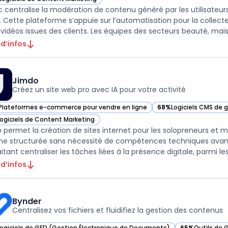
ir Olapic dans cette catégorie
c centralise la modération de contenu généré par les utilisat
l. Cette plateforme s’appuie sur l’automatisation pour la collecte,
 vidéos issues des clients. Les équipes des secteurs beauté, mais 
 d’infos
Jimdo
Créez un site web pro avec IA pour votre activité
Plateformes e-commerce pour vendre en ligne
68%
Logiciels CMS de 
ir Jimdo dans cette catégorie
— voir Jimdo dans cet
Logiciels de Content Marketing
ir Jimdo dans cette catégorie
 permet la création de sites internet pour les solopreneurs et
gne structurée sans nécessité de compétences techniques avancée
tant centraliser les tâches liées à la présence digitale, parmi lesq
 d’infos
Bynder
Centralisez vos fichiers et fluidifiez la gestion des contenus
Logiciels de GED (Gestion Électronique de Documents)
65%
Outils de 