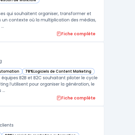
dans cette catégorie
ses qui souhaitent organiser, transformer et
s un contexte où la multiplication des médias,
..
Fiche complète
g
automation
78%
Logiciels de Content Marketing
e dans cette catégorie
— voir Adobe Marketo Engage dans cette catégorie
équipes B2B et B2C souhaitant piloter le cycle
g l’utilisent pour organiser la génération, le
...
Fiche complète
clients