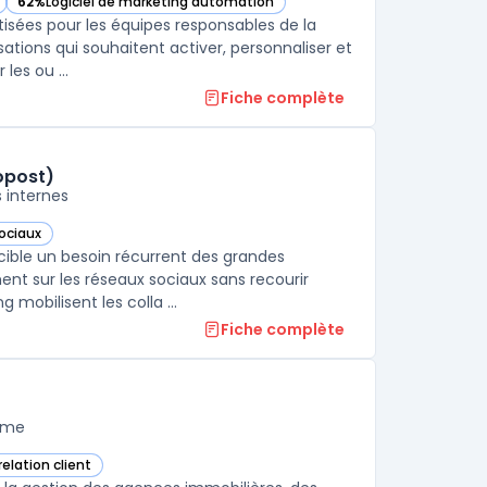
62%
Logiciel de marketing automation
gorie
— voir Customer.io dans cette catégorie
sées pour les équipes responsables de la
ations qui souhaitent activer, personnaliser et
les ou ...
Fiche complète
opost)
 internes
sociaux
atégorie
 HCLTech (via Oktopost) dans cette catégorie
ible un besoin récurrent des grandes
ent sur les réseaux sociaux sans recourir
obilisent les colla ...
Fiche complète
orme
relation client