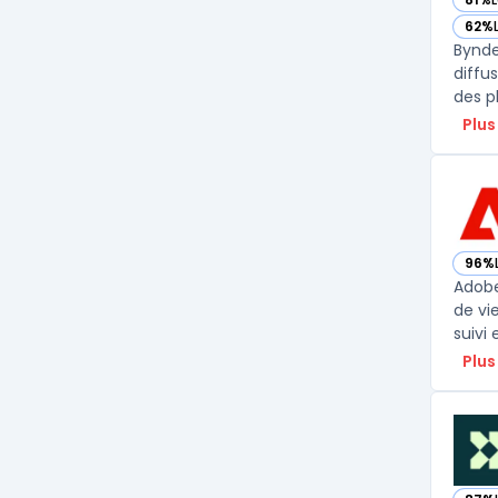
— vo
62%
— vo
Bynde
diffu
des p
Plus
96%
— vo
Adobe
de vi
suivi
Plus