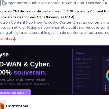
Organisez et publiez vos contenus web sur tous vos canaux
Logiciels CMS de gestion de contenu web
61%
Logiciels de Content Ma
ir IBM Watson Content Hub (now Acoustic Content) dans cette catégor
— voir IBM Watson Content 
Logiciels de Gestion des Actifs Numériques (DAM)
ir IBM Watson Content Hub (now Acoustic Content) dans cette catégor
atson Content Hub (now Acoustic Content) est un content m
anisation et la diffusion de contenus et d’actifs numériques sur d
ting et digitales assurant la gestion de contenus structurés, l’aut
 d’infos
ContentMX