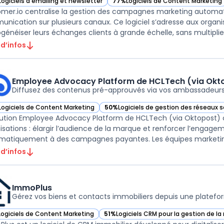
Logiciels d'emailing et newsletter
77%
Logiciels de Content Marketing
ir Customer.io dans cette catégorie
— voir Customer.io dans cette caté
mer.io centralise la gestion des campagnes marketing automati
nication sur plusieurs canaux. Ce logiciel s’adresse aux organis
énéiser leurs échanges clients à grande échelle, sans multiplier 
 d’infos
Employee Advocacy Platform de HCLTech (via Okt
Diffusez des contenus pré-approuvés via vos ambassadeurs
Logiciels de Content Marketing
50%
Logiciels de gestion des réseaux 
ir Employee Advocacy Platform de HCLTech (via Oktopost) dans cette c
— voir Employee Advocacy Platform de
lution Employee Advocacy Platform de HCLTech (via Oktopost) c
isations : élargir l’audience de la marque et renforcer l’engagem
matiquement à des campagnes payantes. Les équipes marketing m
 d’infos
ImmoPlus
Gérez vos biens et contacts immobiliers depuis une platef
Logiciels de Content Marketing
51%
Logiciels CRM pour la gestion de la 
ir ImmoPlus dans cette catégorie
— voir ImmoPlus dans cette catégorie