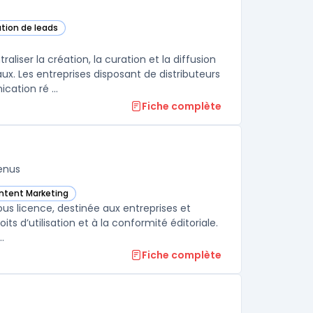
ation de leads
ser la création, la curation et la diffusion
. Les entreprises disposant de distributeurs
ation ré ...
Fiche complète
enus
ontent Marketing
s dans cette catégorie
us licence, destinée aux entreprises et
ts d’utilisation et à la conformité éditoriale.
.
Fiche complète