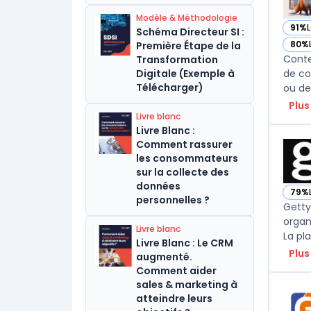
Modèle & Méthodologie
91%
Schéma Directeur SI :
— vo
80%
Première Étape de la
— vo
Conte
Transformation
Digitale (Exemple à
de co
Télécharger)
ou de
Plus
Livre blanc
Livre Blanc :
Comment rassurer
les consommateurs
sur la collecte des
données
79%
— vo
personnelles ?
Getty
organi
Livre blanc
La pla
Livre Blanc : Le CRM
Plus
augmenté.
Comment aider
sales & marketing à
atteindre leurs