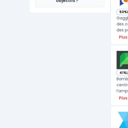
objectifs ?
50%
— vo
Gaggl
des c
des p
Plus
41%
— vo
Bambu
centr
l’amp
Plus