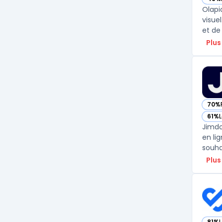
— vo
Olapi
visue
et de
Plus
70%
— vo
61%
— vo
Jimdo
en li
souhai
Plus
81%