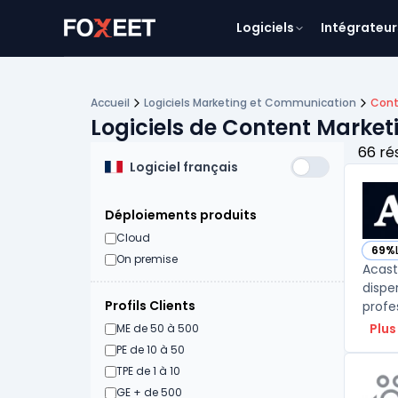
Logiciels
Intégrateur
Accueil
Logiciels Marketing et Communication
Cont
Logiciels de Content Market
66 ré
Logiciel français
Déploiements produits
Cloud
69%
— vo
On premise
Acast
dispe
Profils Clients
Plus
ME de 50 à 500
PE de 10 à 50
TPE de 1 à 10
GE + de 500