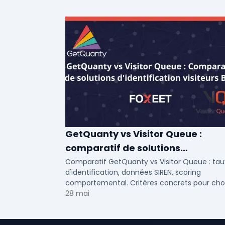
GetQuanty vs Visitor Queue :
comparatif de solutions
d'identification visiteurs B2B
Comparatif GetQuanty vs Visitor Queue : tau
d'identification, données SIREN, scoring
comportemental. Critères concrets pour choi
votre solution de lead generation B2B en PME
28 mai
ETI.