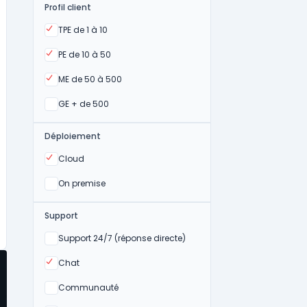
Profil client
Oui
TPE de 1 à 10
Oui
PE de 10 à 50
Oui
ME de 50 à 500
Oui
GE + de 500
Déploiement
Oui
Cloud
Oui
On premise
Support
Non
Support 24/7 (réponse directe)
Oui
Chat
Non
Communauté