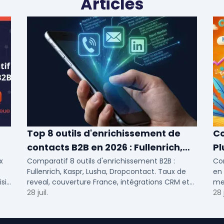
Articles
Top 8 outils d'enrichissement de
Co
contacts B2B en 2026 : Fullenrich,
Pl
Kaspr, Lusha...
x
Comparatif 8 outils d'enrichissement B2B :
Com
Fullenrich, Kaspr, Lusha, Dropcontact. Taux de
en 
sir
reveal, couverture France, intégrations CRM et
men
 et
tarifs testés pour SDR et commerciaux PME/ETI.
28 juil.
ETI.
28 j