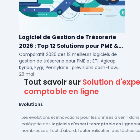
Logiciel de Gestion de Trésorerie
2026 : Top 12 Solutions pour PME &
ETI
Comparatif 2026 des 12 meilleurs logiciels de
gestion de trésorerie pour PME et ETI. Agicap,
Kyriba, Fygr, Pennylane : prévisions cash-flow,
consolidation bancaire, tarifs et avis.
28 mai
Tout savoir sur
Solution d'expe
comptable en ligne
Evolutions
Les évolutions et innovations pour les années à venir dans
catégorie des
logiciels d'expert-comptable en ligne
so
nombreuses. Tout d'abord, l'automatisation des tâches c
une tendance majeure. Les logiciels deviennent de plus e