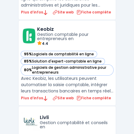
administratives et juridiques pour les
entrepreneurs, professionnels et
Plus d’infos
Site web
Fiche complète
particuliers. Elle propose des solutions clé en
main pour la création d'entreprise en ligne,
Keobiz
la domiciliation d'entreprise, la gestion des
Gestion comptable pour
contrats et ...
entrepreneurs en
4.4
95%
Logiciels de comptabilité en ligne
— voir Keobiz dans cette catégorie
85%
Solution d'expert-comptable en ligne
— voir Keobiz dans cette catégorie
Logiciels de gestion administrative pour
80%
— voir Keobiz dans cette catégorie
entrepreneurs
Avec Keobiz, les utilisateurs peuvent
automatiser la saisie comptable, intégrer
leurs transactions bancaires en temps réel,
gérer la paie avec précision et suivre leur
Plus d’infos
Site web
Fiche complète
situation financière en permanence. Le
logiciel dispose d'un module de facturation
performant, permettant de créer et
Livli
envoyer des de ...
Gestion comptabilité et conseils
en