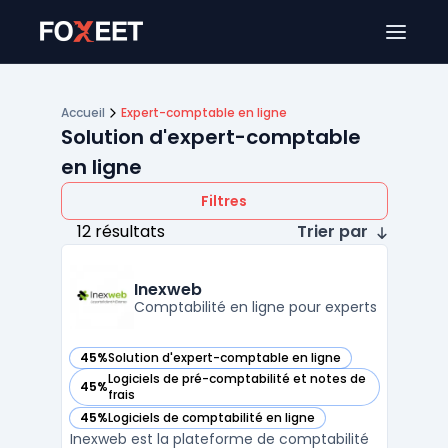
Ouver
Accueil
Expert-comptable en ligne
Solution d'expert-comptable
en ligne
Filtres
12 résultats
Trier par
Inexweb
Comptabilité en ligne pour experts
45%
Solution d'expert-comptable en ligne
— voir Inexweb dans cette catégorie
Logiciels de pré-comptabilité et notes de
45%
— voir Inexweb dans cette catégorie
frais
45%
Logiciels de comptabilité en ligne
— voir Inexweb dans cette catégorie
Inexweb est la plateforme de comptabilité