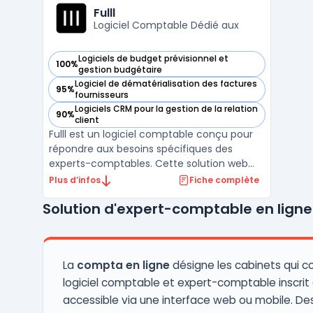
rapprochement bancaire automatisé
Fulll
(DSP2, EBICS), la gestion des sto ...
Logiciel Comptable Dédié aux
Logiciels de budget prévisionnel et
100%
— voir Fulll dans cette catégorie
gestion budgétaire
Logiciel de dématérialisation des factures
95%
— voir Fulll dans cette catégorie
fournisseurs
Logiciels CRM pour la gestion de la relation
90%
— voir Fulll dans cette catégorie
client
Fulll est un logiciel comptable conçu pour
répondre aux besoins spécifiques des
experts-comptables. Cette solution web
facilite la gestion des tâches comptables
Plus d’infos
Fiche complète
et fiscales, offrant une plateforme
Solution d'expert-comptable en ligne
centralisée pour le traitement des données
financières. Avec Fulll, les experts-
comptables peuvent gére ...
La
compta en ligne
désigne les cabinets qui 
logiciel comptable et expert-comptable inscrit à
accessible via une interface web ou mobile. De