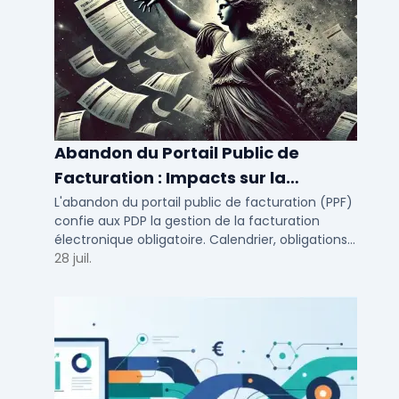
Abandon du Portail Public de
Facturation : Impacts sur la
Facturation Électronique
L'abandon du portail public de facturation (PPF)
confie aux PDP la gestion de la facturation
Obligatoire
électronique obligatoire. Calendrier, obligations
et solutions pour TPE, PME et ETI.
28 juil.