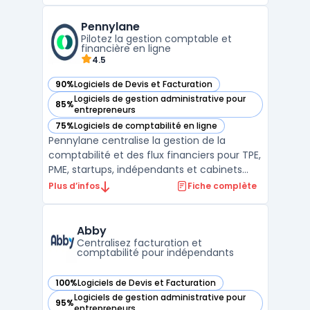
synchronisation bancaire, la facturation, le
suivi en temps réel des indicateurs clés et
Pennylane
la création de bilans comptables certifiés.
Pilotez la gestion comptable et
Fort de plus de ...
financière en ligne
4.5
90%
Logiciels de Devis et Facturation
— voir Pennylane dans cette catégorie
Logiciels de gestion administrative pour
85%
— voir Pennylane dans cette catégorie
entrepreneurs
75%
Logiciels de comptabilité en ligne
— voir Pennylane dans cette catégorie
Pennylane centralise la gestion de la
comptabilité et des flux financiers pour TPE,
PME, startups, indépendants et cabinets
d’expertise comptable. La plateforme SaaS
Plus d’infos
Fiche complète
traite le suivi des flux, permet la collecte
centralisée des justificatifs, la gestion des
accès collaboratifs pour clients et experts ...
Abby
Centralisez facturation et
comptabilité pour indépendants
100%
Logiciels de Devis et Facturation
— voir Abby dans cette catégorie
Logiciels de gestion administrative pour
95%
— voir Abby dans cette catégorie
entrepreneurs