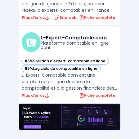
en ligne du groupe In Extenso, premier
réseau d'experts-comptables en France
(Groupe Deloitte). Le portail connecte le
Plus d’infos
Site web
Fiche complète
client à son cabinet comptable :
transmission de pièces, consultation du
bilan, suivi de trésorerie, échanges
L-Expert-Comptable.com
sécurisés. Inexweb n'est pas ...
Plateforme comptable en ligne
pour
85%
Solution d'expert-comptable en ligne
— voir L-Expert-Comptable.com dans cette catégorie
85%
Logiciels de comptabilité en ligne
— voir L-Expert-Comptable.com dans cette catégorie
L-Expert-Comptable.com est une
plateforme en ligne dédiée à la
comptabilité et à la gestion financière des
entreprises. Offrant une gamme complète
Plus d’infos
Fiche complète
de services comptables, le site permet aux
entreprises de gérer efficacement leurs
finances, de respecter les réglementations
fiscales et de bénéficier d ...