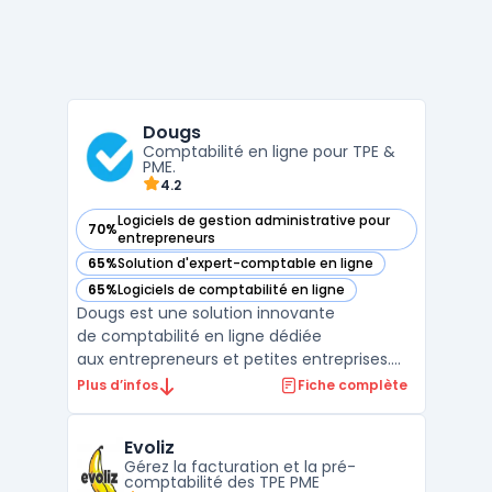
Dougs
Comptabilité en ligne pour TPE &
PME.
4.2
Logiciels de gestion administrative pour
70%
— voir Dougs dans cette catégorie
entrepreneurs
65%
Solution d'expert-comptable en ligne
— voir Dougs dans cette catégorie
65%
Logiciels de comptabilité en ligne
— voir Dougs dans cette catégorie
Dougs est une solution innovante
de comptabilité en ligne dédiée
aux entrepreneurs et petites entreprises.
Grâce à son interface intuitive et ses outils
Plus d’infos
Fiche complète
automatisés, Dougs simplifie la gestion
comptable et fiscale, permettant aux
Evoliz
utilisateurs de se concentrer sur le
Gérez la facturation et la pré-
développement ...
comptabilité des TPE PME