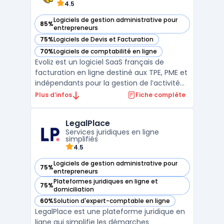
4.5
Logiciels de gestion administrative pour
85%
— voir Evoliz dans cette catégorie
entrepreneurs
75%
Logiciels de Devis et Facturation
— voir Evoliz dans cette catégorie
70%
Logiciels de comptabilité en ligne
— voir Evoliz dans cette catégorie
Evoliz est un logiciel SaaS français de
facturation en ligne destiné aux TPE, PME et
indépendants pour la gestion de l’activité
commerciale et de la pré-comptabilité
Plus d’infos
Fiche complète
sans service comptable interne. Il répond
aux exigences des métiers pour la création
LegalPlace
de devis, le suivi des paiements clients, la
Services juridiques en ligne
conf ...
simplifiés
4.5
Logiciels de gestion administrative pour
75%
— voir LegalPlace dans cette catégorie
entrepreneurs
Plateformes juridiques en ligne et
75%
— voir LegalPlace dans cette catégorie
domiciliation
60%
Solution d'expert-comptable en ligne
— voir LegalPlace dans cette catégorie
LegalPlace est une plateforme juridique en
ligne qui simplifie les démarches