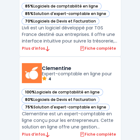
85%
Logiciels de comptabilité en ligne
— voir Livli dans cette catégorie
85%
Solution d'expert-comptable en ligne
— voir Livli dans cette catégorie
70%
Logiciels de Devis et Facturation
— voir Livli dans cette catégorie
Livli est un logiciel développé par TGS
France destiné aux entreprises. Il offre une
interface intuitive pour suivre la trésorerie,
gérer les factures et avoir une vision claire
Plus d’infos
Fiche complète
de la situation financière.En complément
de ses fonctionnalités principales, Livli
propose une assistance en ligne. Les en ...
Clementine
Expert-comptable en ligne pour
4
100%
Logiciels de comptabilité en ligne
— voir Clementine dans cette catégorie
80%
Logiciels de Devis et Facturation
— voir Clementine dans cette catégorie
75%
Solution d'expert-comptable en ligne
— voir Clementine dans cette catégorie
Clementine est un expert-comptable en
ligne conçu pour les entrepreneurs. Cette
solution en ligne offre une gestion
comptable simplifiée, permettant la
Plus d’infos
Fiche complète