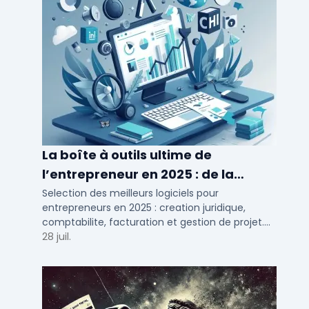
La boîte à outils ultime de
l’entrepreneur en 2025 : de la
création à la gestion
Selection des meilleurs logiciels pour
entrepreneurs en 2025 : creation juridique,
comptabilite, facturation et gestion de projet.
Outils adaptes aux TPE, PME et independants en
28 juil.
France.