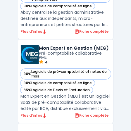
90%
Logiciels de comptabilité en ligne
— voir Abby dans cette catégorie
Abby centralise la gestion administrative
destinée aux indépendants, micro-
entrepreneurs et petites structures par le
biais d’une plateforme en ligne accessible
Plus d’infos
Fiche complète
sur navigateur et mobile. Le logiciel offre
des outils pour suivre les flux de revenus, la
Mon Expert en Gestion (MEG)
facturation et le respect des obligations
Pré-comptabilité collaborative
légale ...
PME
4
Logiciels de pré-comptabilité et notes de
90%
— voir Mon Expert en Gestion (MEG) dans cette catégorie
frais
90%
Logiciels de comptabilité en ligne
— voir Mon Expert en Gestion (MEG) dans cette catégorie
85%
Logiciels de Devis et Facturation
— voir Mon Expert en Gestion (MEG) dans cette catégorie
Mon Expert en Gestion (MEG) est un logiciel
SaaS de pré-comptabilité collaborative
édité par RCA, distribué exclusivement via
les cabinets d'expertise comptable. La
Plus d’infos
Fiche complète
solution couvre la saisie des factures
achats et ventes par OCR, le