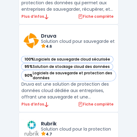
protection des données qui permet aux
entreprises de sauvegarder, récupérer, et
gérer leurs données à travers des
Plus d’infos
Fiche complète
environnements multi-cloud et on-
premise. Conçue pour répondre aux
besoins complexes des infrastructures
Druva
modernes, Commvault offre une approche
Solution cloud pour sauvegarde et
4.6
cen ...
100%
Logiciels de sauvegarde cloud sécurisée
— voir Druva dans cette catégorie
95%
Solution de stockage cloud des données
— voir Druva dans cette catégorie
Logiciels de sauvegarde et protection des
90%
— voir Druva dans cette catégorie
données
Druva est une solution de protection des
données cloud dédiée aux entreprises,
offrant une sauvegarde et une
récupération des données centralisées sur
Plus d’infos
Fiche complète
une infrastructure 100% cloud. Grâce à son
modèle SaaS, Druva permet de protéger les
données des organisations, quelle que soit
Rubrik
leur taille, en élimi ...
Solution cloud pour la protection
4.7