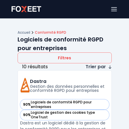
Ouver
Accueil
Conformité RGPD
Logiciels de conformité RGPD
pour entreprises
Filtres
10 résultats
Trier par
Dastra
Gestion des données personnelles et
conformité RGPD pour entreprises
Logiciels de conformité RGPD pour
90%
— voir Dastra dans cette catégorie
entreprises
Logiciel de gestion des cookies type
90%
— voir Dastra dans cette catégorie
OneTrust
Dastra est un logiciel dédié à la gestion de