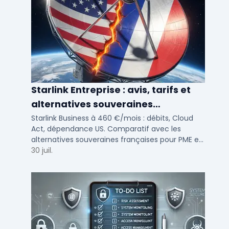
Starlink Entreprise : avis, tarifs et
alternatives souveraines
françaises 2026
Starlink Business à 460 €/mois : débits, Cloud
Act, dépendance US. Comparatif avec les
alternatives souveraines françaises pour PME et
ETI multi-sites. Avis terrain et critères de choix
30 juil.
DSI.