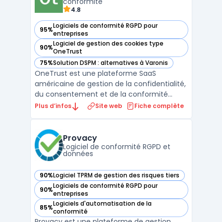
conformité
4.8
Logiciels de conformité RGPD pour
95%
— voir OneTrust dans cette catégorie
entreprises
Logiciel de gestion des cookies type
90%
— voir OneTrust dans cette catégorie
OneTrust
75%
Solution DSPM : alternatives à Varonis
— voir OneTrust dans cette catégorie
OneTrust est une plateforme SaaS
américaine de gestion de la confidentialité,
du consentement et de la conformité
réglementaire. Fondée en 2016 à Atlanta,
Plus d’infos
Site web
Fiche complète
elle regroupe plus de 12 000 clients dans 180
pays, dont des entreprises du CAC 40 et
des administrations publiques. La
Provacy
plateforme couvre la conf ...
Logiciel de conformité RGPD et
données
90%
Logiciel TPRM de gestion des risques tiers
— voir Provacy dans cette catégorie
Logiciels de conformité RGPD pour
90%
— voir Provacy dans cette catégorie
entreprises
Logiciels d'automatisation de la
85%
— voir Provacy dans cette catégorie
conformité
Provacy est une plateforme de gestion