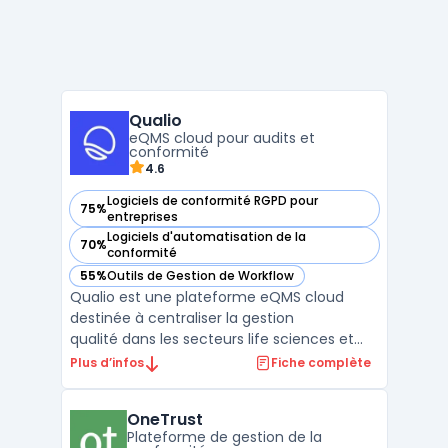
Qualio
eQMS cloud pour audits et
conformité
4.6
Logiciels de conformité RGPD pour
75%
— voir Qualio dans cette catégorie
entreprises
Logiciels d'automatisation de la
70%
— voir Qualio dans cette catégorie
conformité
55%
Outils de Gestion de Workflow
— voir Qualio dans cette catégorie
Qualio est une plateforme eQMS cloud
destinée à centraliser la gestion
qualité dans les secteurs life sciences et
dispositifs médicaux. La solution propose
Plus d’infos
Fiche complète
des fonctionnalités complètes
de management qualité, incluant la gestion
OneTrust
documentaire, le suivi des audits et la
Plateforme de gestion de la
traçabilité ...