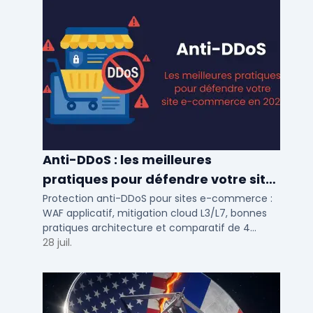
Anti-DDoS : les meilleures
pratiques pour défendre votre site
e-commerce en 2025
Protection anti-DDoS pour sites e-commerce :
WAF applicatif, mitigation cloud L3/L7, bonnes
pratiques architecture et comparatif de 4
solutions testees par des DSI en 2025.
28 juil.