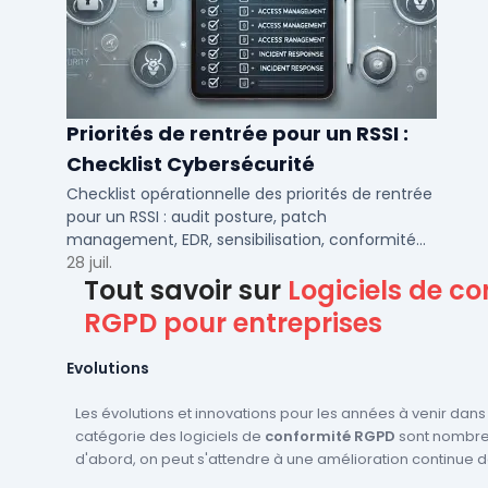
Priorités de rentrée pour un RSSI :
Checklist Cybersécurité
Checklist opérationnelle des priorités de rentrée
pour un RSSI : audit posture, patch
management, EDR, sensibilisation, conformité
NIS2 et plan de continuité.
28 juil.
Tout savoir sur
Logiciels de c
RGPD pour entreprises
Evolutions
Les évolutions et innovations pour les années à venir dans
catégorie des logiciels de
conformité RGPD
sont nombre
d'abord, on peut s'attendre à une amélioration continue 
fonctionnalités existantes, comme la gestion des consent