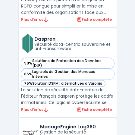
RGPD conçue pour simplifier la mise en
conformité des organisations face aux
obligations légales en matière
Plus d’infos
Fiche complète
de protection des données. En tant
que logiciel RGPD fiable, Provacy centralise
l'ensemble des processus liés à la
Daspren
conformit ...
Sécurité data-centric souveraine et
anti-ransomware.
Solutions de Protection des Données
90%
— voir Daspren dans cette catégorie
(DLP)
Logiciels de Gestion des Menaces
85%
— voir Daspren dans cette catégorie
Internes
75%
Solution DSPM : alternatives à Varonis
— voir Daspren dans cette catégorie
La solution de sécurité data-centric de
l'éditeur français daspren protège les actifs
immatériels. Ce logiciel cybersécurité se
focalise sur la donnée pour garantir une
Plus d’infos
Fiche complète
résilience accrue. Cette technologie
soutient la souveraineté numérique tout en
ManageEngine Log360
gardant un contrôle strict sur les flux.Le
Gestion de la sécurité
système ...