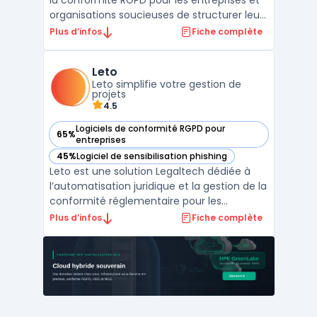
la conformité RGPD pour les entreprises et
organisations soucieuses de structurer leur
mise en conformité. Face à la
Plus d’infos
Fiche complète
multiplication des obligations
réglementaires, la gestion centralisée des
Leto
registres de traitements, des demandes
Leto simplifie votre gestion de
d’exercice des droits et ...
projets
4.5
Logiciels de conformité RGPD pour
65%
— voir Leto dans cette catégorie
entreprises
45%
Logiciel de sensibilisation phishing
— voir Leto dans cette catégorie
Leto est une solution Legaltech dédiée à
l’automatisation juridique et la gestion de la
conformité réglementaire pour les
entreprises. Conçue pour simplifier les
Plus d’infos
Fiche complète
processus complexes, Leto centralise les
activités juridiques pour un meilleur suivi
des obligations légales et réglementaires.
Grâce à so ...