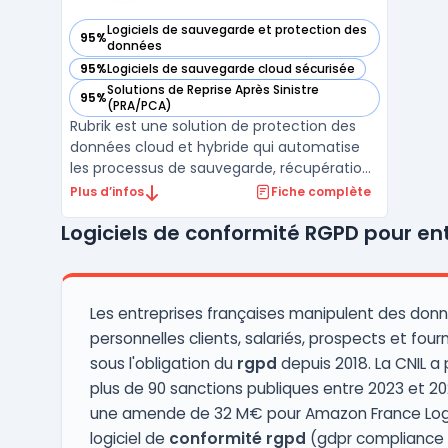
Logiciels de sauvegarde et protection des
95%
— voir Rubrik dans cette catégorie
données
95%
Logiciels de sauvegarde cloud sécurisée
— voir Rubrik dans cette catégorie
Solutions de Reprise Après Sinistre
95%
— voir Rubrik dans cette catégorie
(PRA/PCA)
Rubrik est une solution de protection des
données cloud et hybride qui automatise
les processus de sauvegarde, récupération
et archivage des données critiques des
Plus d’infos
Fiche complète
entreprises. Conçu pour répondre aux
Logiciels de conformité RGPD pour en
besoins des environnements modernes,
Rubrik simplifie la gestion des données
grâce à son approche un ...
Les entreprises françaises manipulent des don
personnelles clients, salariés, prospects et four
sous l'obligation du
rgpd
depuis 2018. La CNIL a
plus de 90 sanctions publiques entre 2023 et 2
une amende de 32 M€ pour Amazon France Logi
logiciel de
conformité rgpd
(gdpr compliance 