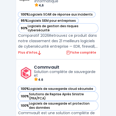
informatique
4,6
100%
Logiciels SOAR de réponse aux incidents
— voir ManageEngine Log360 dans cette catégorie
95%
Logiciels SIEM pour entreprises
— voir ManageEngine Log360 dans cette catégorie
Logiciels de gestion des risques
90%
— voir ManageEngine Log360 dans cette catégorie
cybersécurité
Comparatif 2026Retrouvez ce produit dans
notre classement des 21 meilleurs logiciels
de cybersécurité entreprise — EDR, firewall,
SIEM, XDR. ...
Plus d’infos
Fiche complète
Commvault
Solution complète de sauvegarde
et
4.6
100%
Logiciels de sauvegarde cloud sécurisée
— voir Commvault dans cette catégorie
Solutions de Reprise Après Sinistre
100%
— voir Commvault dans cette catégorie
(PRA/PCA)
Logiciels de sauvegarde et protection
100%
— voir Commvault dans cette catégorie
des données
Commvault est une solution complète de