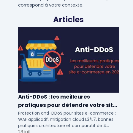
correspond à votre contexte.
Articles
Anti-DDoS : les meilleures
pratiques pour défendre votre site
e-commerce en 2025
Protection anti-DDoS pour sites e-commerce :
WAF applicatif, mitigation cloud L3/L7, bonnes
pratiques architecture et comparatif de 4
solutions testees par des DSI en 2025.
28 juil.