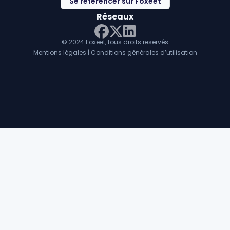
Se référencer sur Foxeet
Réseaux
© 2024 Foxeet, tous droits reservés
LinkedIn
Facebook
Twitter X
Mentions légales
|
Conditions générales d’utilisation