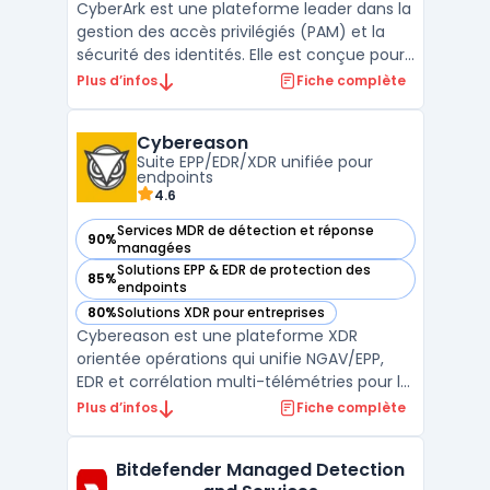
CyberArk est une plateforme leader dans la
gestion des accès privilégiés (PAM) et la
sécurité des identités. Elle est conçue pour
protéger les comptes sensibles, qu'il
Plus d’infos
Fiche complète
s'agisse d'identités humaines ou de
machines, contre les cyberattaques
Cybereason
sophistiquées. Avec sa solution Privileged
Suite EPP/EDR/XDR unifiée pour
Access Manager, Cy ...
endpoints
4.6
Services MDR de détection et réponse
90%
— voir Cybereason dans cette catégorie
managées
Solutions EPP & EDR de protection des
85%
— voir Cybereason dans cette catégorie
endpoints
80%
Solutions XDR pour entreprises
— voir Cybereason dans cette catégorie
Cybereason est une plateforme XDR
orientée opérations qui unifie NGAV/EPP,
EDR et corrélation multi-télémétries pour la
sécurité endpoint. L’agent unique collecte
Plus d’infos
Fiche complète
et relie les signaux, alimente des vues
d’investigation et déclenche des actions de
Bitdefender Managed Detection
remédiation. L’approche cybereason xdr