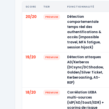
SCORE
TIER
FONCTIONNALITÉ
20/20
Détection
PREMIUM
comportementale
temps réel des
authentifications &
accès (impossible
travel, MFA fatigue,
session hijack)
19/20
Détection attaques
PREMIUM
AD/Kerberos
(DCsync/DCShadow,
Golden/Silver Ticket,
Kerberoasting, AS-
REP)
18/20
Corrélation UEBA
PREMIUM
multi-sources
(IdP/AD/SaaS/EDR) +
scoring de risque