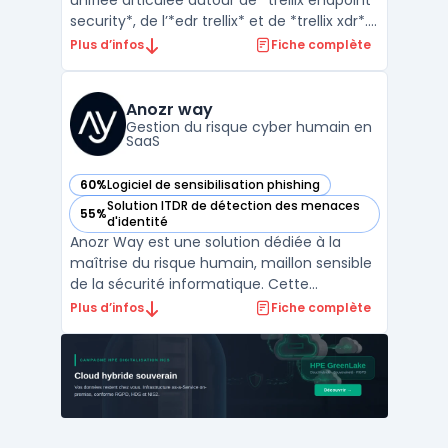
unifiée articulée autour de *trellix endpoint
security*, de l’*edr trellix* et de *trellix xdr*.
L’objectif est de détecter, enquêter et
Plus d’infos
Fiche complète
répondre aux menaces via la corrélation
des télémetries endpoint, réseau, cloud et
messagerie. La suite s’adresse aux or ...
Anozr way
Gestion du risque cyber humain en
SaaS
60%
Logiciel de sensibilisation phishing
— voir Anozr way dans cette catégorie
Solution ITDR de détection des menaces
55%
— voir Anozr way dans cette catégorie
d'identité
Anozr Way est une solution dédiée à la
maîtrise du risque humain, maillon sensible
de la sécurité informatique. Cette
plateforme utilise l'IA pour analyser
Plus d’infos
Fiche complète
l'exposition des employés sur le web. En
identifiant les données publiques, l'outil
réduit la surface d'attaque. Ce
positionnement répond aux en ...