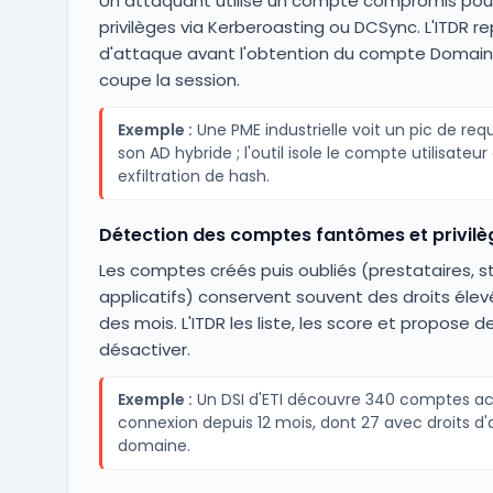
Un attaquant utilise un compte compromis pour
privilèges via Kerberoasting ou DCSync. L'ITDR r
d'attaque avant l'obtention du compte Domain
coupe la session.
Exemple :
Une PME industrielle voit un pic de req
son AD hybride ; l'outil isole le compte utilisateu
exfiltration de hash.
Détection des comptes fantômes et privil
Les comptes créés puis oubliés (prestataires, st
applicatifs) conservent souvent des droits éle
des mois. L'ITDR les liste, les score et propose de
désactiver.
Exemple :
Un DSI d'ETI découvre 340 comptes act
connexion depuis 12 mois, dont 27 avec droits d'
domaine.