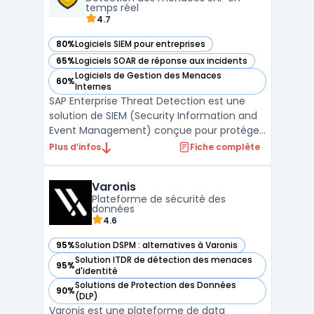
temps réel
4.7
80%
Logiciels SIEM pour entreprises
— voir SAP Enterprise Threat Detection (ETD) dans cette ca
65%
Logiciels SOAR de réponse aux incidents
— voir SAP Enterprise Threat Detection (ETD) dans cette ca
Logiciels de Gestion des Menaces
60%
— voir SAP Enterprise Threat Detection (ETD) dans cette ca
Internes
SAP Enterprise Threat Detection est une
solution de SIEM (Security Information and
Event Management) conçue pour protéger
les systèmes SAP des cybermenaces. Elle
Plus d’infos
Fiche complète
utilise une analyse en temps réel des
journaux d'événements (logs) pour
Varonis
détecter les comportements suspects et
Plateforme de sécurité des
identifier les anomalies av ...
données
4.6
95%
Solution DSPM : alternatives à Varonis
— voir Varonis dans cette catégorie
Solution ITDR de détection des menaces
95%
— voir Varonis dans cette catégorie
d'identité
Solutions de Protection des Données
90%
— voir Varonis dans cette catégorie
(DLP)
Varonis est une plateforme de data