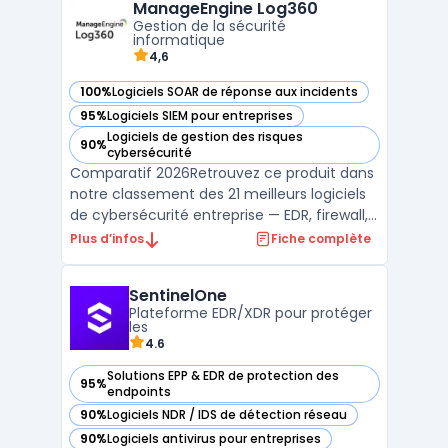
ManageEngine Log360
travers les différents points de contrôle,
Gestion de la sécurité
tout en aidant les équipes de ...
informatique
4,6
100%
Logiciels SOAR de réponse aux incidents
— voir ManageEngine Log360 dans cette catégorie
95%
Logiciels SIEM pour entreprises
— voir ManageEngine Log360 dans cette catégorie
Logiciels de gestion des risques
90%
— voir ManageEngine Log360 dans cette catégorie
cybersécurité
Comparatif 2026Retrouvez ce produit dans
notre classement des 21 meilleurs logiciels
de cybersécurité entreprise — EDR, firewall,
SIEM, XDR. ...
Plus d’infos
Fiche complète
SentinelOne
Plateforme EDR/XDR pour protéger
les
4.6
Solutions EPP & EDR de protection des
95%
— voir SentinelOne dans cette catégorie
endpoints
90%
Logiciels NDR / IDS de détection réseau
— voir SentinelOne dans cette catégorie
90%
Logiciels antivirus pour entreprises
— voir SentinelOne dans cette catégorie