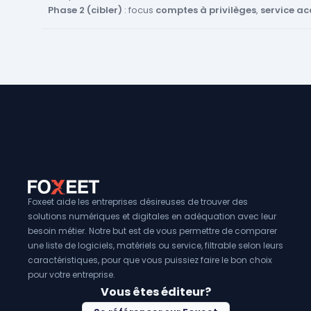
Phase 2 (cibler)
: focus
comptes à privilèges
,
service a
administratifs
; activer les
playbooks approuvés
.
Phase 3 (automatiser)
: réponses
conditionnelles
(seuil
sensibilité app),
Human-in-the-loop
pour actions destru
Phase 4 (étendre)
: couverture
SaaS/IaaS
, intégration
S
place et revues hebdo.
Hygiène
: politique
JML
, rotation secrets,
tags “crown jew
privilèges
mensuelles
.
Foxeet aide les entreprises désireuses de trouver des
solutions numériques et digitales en adéquation avec leur
besoin métier. Notre but est de vous permettre de comparer
une liste de logiciels, matériels ou service, filtrable selon leurs
caractéristiques, pour que vous puissiez faire le bon choix
pour votre entreprise.
Vous êtes éditeur?