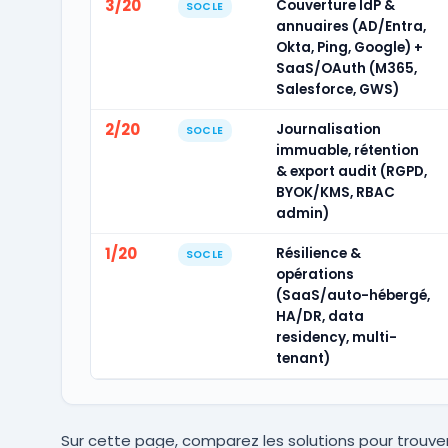
3/20
Couverture IdP &
SOCLE
annuaires (AD/Entra,
Okta, Ping, Google) +
SaaS/OAuth (M365,
Salesforce, GWS)
2/20
Journalisation
SOCLE
immuable, rétention
& export audit (RGPD,
BYOK/KMS, RBAC
admin)
1/20
Résilience &
SOCLE
opérations
(SaaS/auto-hébergé,
HA/DR, data
residency, multi-
tenant)
Sur cette page, comparez les solutions pour trouver