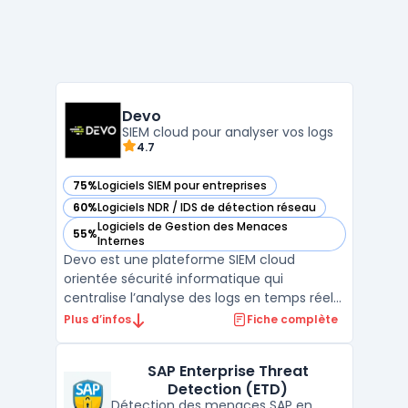
Devo
SIEM cloud pour analyser vos logs
4.7
75%
Logiciels SIEM pour entreprises
— voir Devo dans cette catégorie
60%
Logiciels NDR / IDS de détection réseau
— voir Devo dans cette catégorie
Logiciels de Gestion des Menaces
55%
— voir Devo dans cette catégorie
Internes
Devo est une plateforme SIEM cloud
orientée sécurité informatique qui
centralise l’analyse des logs en temps réel
et l’investigation à grande échelle. La
Plus d’infos
Fiche complète
solution agrège les événements de
multiples sources (applications, postes,
SAP Enterprise Threat
réseaux, SaaS) pour accélérer la détection
Detection (ETD)
des menaces et rationaliser ...
Détection des menaces SAP en