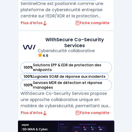
SentinelOne est positionné comme une
plateforme de cybersécurité entreprise
centrée sur l’EDR/XDR et la protection
endpoint. La solution agrège télémétrie et
Plus d’infos
Fiche complète
signaux comportementaux afin d’identifier
les menaces sur postes, serveurs et
WithSecure Co-Security
charges cloud, avec des capacités
Services
d’automatisation pour contenir ...
Cybersécurité collaborative
4.6
Solutions EPP & EDR de protection des
100%
— voir WithSecure Co-Security Services dans cette catégor
endpoints
100%
Logiciels SOAR de réponse aux incidents
— voir WithSecure Co-Security Services dans cette catégor
Services MDR de détection et réponse
100%
— voir WithSecure Co-Security Services dans cette catégor
managées
WithSecure Co-Security Services propose
une approche collaborative unique en
matière de cybersécurité, permettant aux
entreprises de travailler en partenariat avec
Plus d’infos
Fiche complète
des experts en sécurité pour renforcer leur
posture face aux menaces. Ce modèle de
sécurité partagée permet aux équipes