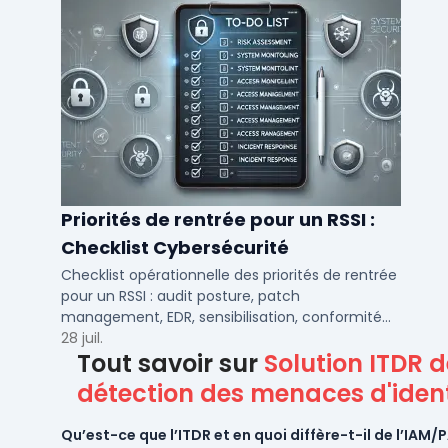
Priorités de rentrée pour un RSSI :
Checklist Cybersécurité
Checklist opérationnelle des priorités de rentrée
pour un RSSI : audit posture, patch
management, EDR, sensibilisation, conformité
NIS2 et plan de continuité.
28 juil.
Tout savoir sur
Solution ITDR d
détection des menaces d'ident
Qu’est-ce que l’ITDR et en quoi diffère-t-il de l’IAM