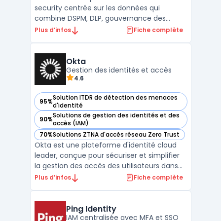
security centrée sur les données qui
combine DSPM, DLP, gouvernance des
accès et analyse d’activité pour réduire
Plus d’infos
Fiche complète
l’exposition des fichiers et des partages, sur
site et dans le cloud. L’outil cartographie les
permissions, identifie les menaces internes,
Okta
et automatis ...
Gestion des identités et accès
4.6
Solution ITDR de détection des menaces
95%
— voir Okta dans cette catégorie
d'identité
Solutions de gestion des identités et des
90%
— voir Okta dans cette catégorie
accès (IAM)
70%
Solutions ZTNA d'accès réseau Zero Trust
— voir Okta dans cette catégorie
Okta est une plateforme d'identité cloud
leader, conçue pour sécuriser et simplifier
la gestion des accès des utilisateurs dans
les environnements professionnels. Son
Plus d’infos
Fiche complète
offre repose principalement sur deux
modules : Customer Identity Cloud, qui
permet de gérer les identités clients et les
Ping Identity
autorisation ...
IAM centralisée avec MFA et SSO