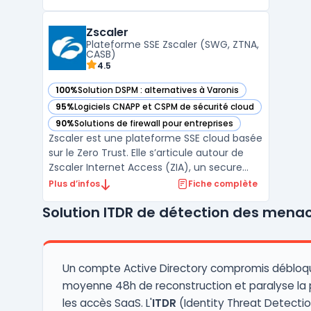
logiciel offre une protection complète
contre les menaces avancées en
Zscaler
combinant plusieurs couches de sécurité,
Plateforme SSE Zscaler (SWG, ZTNA,
telles que l'analyse comport ...
CASB)
4.5
100%
Solution DSPM : alternatives à Varonis
— voir Zscaler dans cette catégorie
95%
Logiciels CNAPP et CSPM de sécurité cloud
— voir Zscaler dans cette catégorie
90%
Solutions de firewall pour entreprises
— voir Zscaler dans cette catégorie
Zscaler est une plateforme SSE cloud basée
sur le Zero Trust. Elle s’articule autour de
Zscaler Internet Access (ZIA), un secure
web gateway cloud opéré en proxy cloud
Plus d’infos
Fiche complète
pour sécuriser l’accès web et SaaS, et de
Solution ITDR de détection des menac
fonctions CASB cloud pour le contrôle et la
protection des données. L’architecture en
prox ...
Un compte Active Directory compromis débloq
moyenne 48h de reconstruction et paralyse la pa
les accès SaaS. L'
ITDR
(Identity Threat Detecti