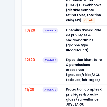
d’orchestration
(SOAR) OU webhooks
(disable compte,
retirer rôles, rotation
clés/API)
OU alt.
13/20
Chemins d’escalade
AVANCE
de privilèges &
shadow admins
(graphe type
BloodHound)
12/20
Exposition identitaire
AVANCE
& permissions
excessives
(groupes/rôles/ACL
toxiques, héritages)
11/20
Protection comptes à
AVANCE
privilèges & break-
glass (surveillance
JIT/JEA OU