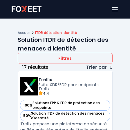
Ouver
Accueil
ITDR détection identité
Solution ITDR de détection des
menaces d'identité
Filtres
17 résultats
Trier par
Trellix
Suite XDR/EDR pour endpoints
Trellix
4.4
Solutions EPP & EDR de protection des
100%
— voir Trellix dans cette catégorie
endpoints
Solution ITDR de détection des menaces
50%
— voir Trellix dans cette catégorie
d'identité
Trellix propose une plateforme de sécurité