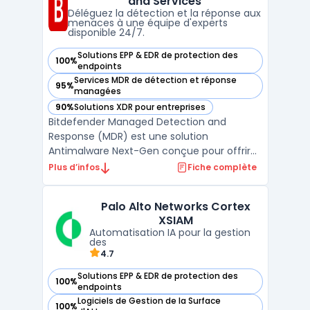
and Services
vise à réduire ...
Déléguez la détection et la réponse aux
menaces à une équipe d'experts
disponible 24/7.
Solutions EPP & EDR de protection des
100%
— voir Bitdefender Managed Detection and Services dans c
endpoints
Services MDR de détection et réponse
95%
— voir Bitdefender Managed Detection and Services dans c
managées
90%
Solutions XDR pour entreprises
— voir Bitdefender Managed Detection and Services dans c
Bitdefender Managed Detection and
Response (MDR) est une solution
Antimalware Next-Gen conçue pour offrir
une prévention et une remédiation contre
Plus d’infos
Fiche complète
les cyberattaques 24h/24. Cette offre
repose sur les technologies de sécurité de
Palo Alto Networks Cortex
Bitdefender, intégrant un EDR intégré pour
XSIAM
une protection renforcée. Ell ...
Automatisation IA pour la gestion
des
4.7
Solutions EPP & EDR de protection des
100%
— voir Palo Alto Networks Cortex XSIAM dans cette catégori
endpoints
Logiciels de Gestion de la Surface
100%