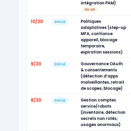
intégration PAM)
OU alt.
10/20
Politiques
SOCLE
adaptatives (step-up
MFA, confiance
appareil, blocage
temporaire,
expiration sessions)
9/20
Gouvernance OAuth
SOCLE
& consentements
(détection d’apps
malveillantes, retrait
de scopes, blocage)
8/20
Gestion comptes
SOCLE
service/robots
(inventaire, détection
secrets non rotés,
usages anormaux)