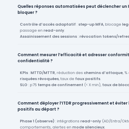
SIEM/EDR
: corrélation
auth + endpoint
(exfiltration de cr
Quelles réponses automatisées peut déclencher un 
mémoire, vol de cookie/session).
bloquer ?
PAM & bastion
: sessions privilégiées, commandes sensib
temporaires.
Métadonnées RH/JML
Contrôle d’accès adaptatif
: départs non révoqués,
:
step-up MFA
, blocage
comptes o
leg
privilèges hérités.
passage en
read-only
.
Graphes d’exposition
Assainissement des sessions
: cartographie des
:
révocation tokens/refre
chemins d’att
radius
reset de mot de passe
.
guidé.
Confinement
:
désactivation temporaire
d’un compte, 
Comment mesurer l’efficacité et adresser conformi
OAuth
suspecte,
rotation
clés/secrets.
confidentialité ?
Orchestration
:
isolation machine via EDR
, ticket
SOAR/
Security Champion
.
Remédiation durable
KPIs
:
MTTD/MTTR
, réduction des
: création de
chemins d’attaque
règles CA
, durcisse
, %
ajusté, suppression de
risquées révoquées
, taux de
droits hérités
faux positifs
.
.
SLO
: p75
temps de confinement
(< X min),
taux de bloc
friction excessive.
Conformité
: traces d’audit (
qui/quand/quoi
), séparati
Comment déployer l’ITDR progressivement et éviter 
couverture
NIS2/ISO 27001/SOC 2
.
positifs au départ ?
Confidentialité
:
minimisation PII
,
pseudonymisation
,
DPA et
registre de traitement
.
Gouvernance
Phase 1 (observe)
: comité
: intégrations
Sec/IT/RH
read-only
mensuel,
(AD/Entra/Okt
cartes de ri
application, exercices
comportements, alertes en
table-top
mode silencieux
sur scénarios identitaire
.