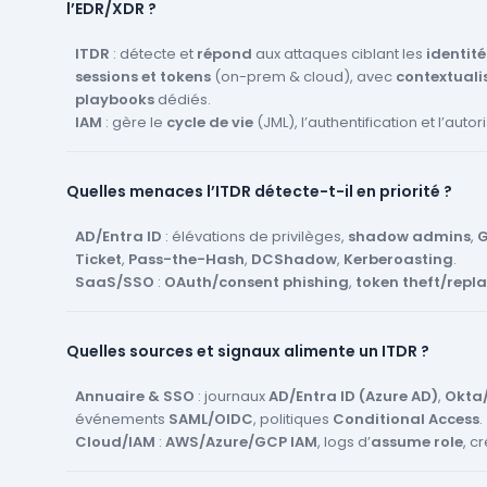
l’EDR/XDR ?
ITDR
: détecte et
répond
aux attaques ciblant les
identité
sessions et tokens
(on-prem & cloud), avec
contextuali
playbooks
dédiés.
IAM
: gère le
cycle de vie
(JML), l’authentification et l’autor
PAM
: sécurise et trace les
comptes à privilèges
et leurs 
EDR/XDR
: centré
terminaux/charges de travail
; l’ITDR
Quelles menaces l’ITDR détecte-t-il en priorité ?
identité
et s’intègre aux autres.
Ensemble, ils forment une
défense en profondeur
: IAM/P
ITDR (détection/réponse), EDR/XDR (contenant/isolations)
AD/Entra ID
: élévations de privilèges,
shadow admins
,
G
Ticket
,
Pass-the-Hash
,
DCShadow
,
Kerberoasting
.
SaaS/SSO
:
OAuth/consent phishing
,
token theft/repl
d’
applications malveillantes
.
Auth
:
password spraying
,
credential stuffing
,
MFA fat
Quelles sources et signaux alimente un ITDR ?
bombing
,
impossible travel
, anomalies de géo/heure/dis
Comptes non-humains
: abus de
service accounts
,
API
exposés, sur-privilèges et absence de rotation.
Annuaire & SSO
: journaux
AD/Entra ID (Azure AD)
,
Okta
Mouvements latéraux
événements
SAML/OIDC
: enchaînement de
, politiques
Conditional Access
chemins d’att
.
(ex. de compte à faible privilège → admin de domaine).
Cloud/IAM
:
AWS/Azure/GCP IAM
, logs d’
assume role
, c
délégations, politiques modifiées.