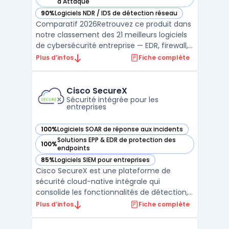
— voir Palo Alto Networks Cortex XSIAM dans cette catégori
d'Attaque
90%
Logiciels NDR / IDS de détection réseau
— voir Palo Alto Networks Cortex XSIAM dans cette catégori
Comparatif 2026Retrouvez ce produit dans
notre classement des 21 meilleurs logiciels
de cybersécurité entreprise — EDR, firewall,
SIEM, XDR. ...
Plus d’infos
Fiche complète
Cisco SecureX
Sécurité intégrée pour les
entreprises
100%
Logiciels SOAR de réponse aux incidents
— voir Cisco SecureX dans cette catégorie
Solutions EPP & EDR de protection des
100%
— voir Cisco SecureX dans cette catégorie
endpoints
85%
Logiciels SIEM pour entreprises
— voir Cisco SecureX dans cette catégorie
Cisco SecureX est une plateforme de
sécurité cloud-native intégrale qui
consolide les fonctionnalités de détection,
d'enquête et de réponse en un seul et
Plus d’infos
Fiche complète
même environnement. Elle offre une
visibilité complète sur les menaces à