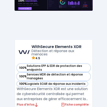
internes de béné ...
WithSecure Elements XDR
Détection et réponse aux
menaces
4.5
Solutions EPP & EDR de protection des
100%
— voir WithSecure Elements XDR dans cette catégorie
endpoints
Services MDR de détection et réponse
100%
— voir WithSecure Elements XDR dans cette catégorie
managées
100%
Logiciels SOAR de réponse aux incidents
— voir WithSecure Elements XDR dans cette catégorie
WithSecure Elements XDR est une solution
de cybersécurité centralisée qui permet
aux entreprises de gérer efficacement la
détection et réponse étendue (XDR). Ce
Plus d’infos
Fiche complète