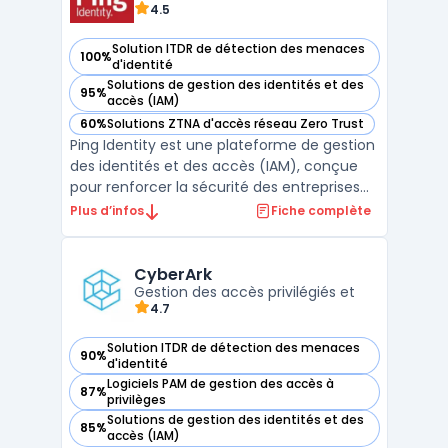
4.5
Solution ITDR de détection des menaces
100%
— voir Ping Identity dans cette catégorie
d'identité
Solutions de gestion des identités et des
95%
— voir Ping Identity dans cette catégorie
accès (IAM)
60%
Solutions ZTNA d'accès réseau Zero Trust
— voir Ping Identity dans cette catégorie
Ping Identity est une plateforme de gestion
des identités et des accès (IAM), conçue
pour renforcer la sécurité des entreprises
tout en simplifiant l'expérience utilisateur.
Plus d’infos
Fiche complète
Grâce à ses solutions, Ping Identity permet
une gestion centralisée des identités et
propose des fonctionnalités avancées
CyberArk
comm ...
Gestion des accès privilégiés et
4.7
Solution ITDR de détection des menaces
90%
— voir CyberArk dans cette catégorie
d'identité
Logiciels PAM de gestion des accès à
87%
— voir CyberArk dans cette catégorie
privilèges
Solutions de gestion des identités et des
85%
— voir CyberArk dans cette catégorie
accès (IAM)