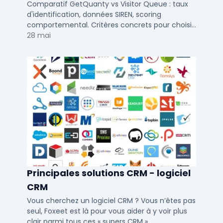
d'identification visiteurs B2B
Comparatif GetQuanty vs Visitor Queue : taux
d'identification, données SIREN, scoring
comportemental. Critères concrets pour choisir
votre solution de lead generation B2B en PME et
28 mai
ETI.
Principales solutions CRM - logiciel
CRM
Vous cherchez un logiciel CRM ? Vous n’êtes pas
seul, Foxeet est là pour vous aider à y voir plus
clair parmi tous ces « supers CRM ».