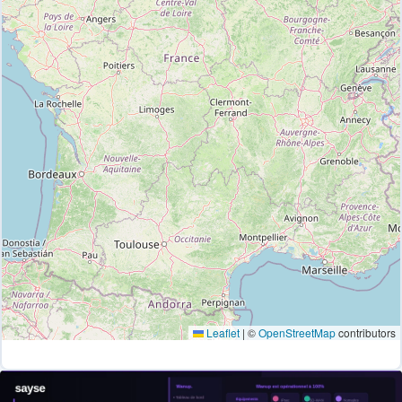
Leaflet
|
©
OpenStreetMap
contributors