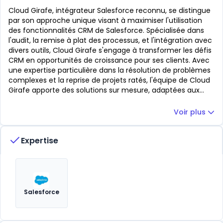
Cloud Girafe, intégrateur Salesforce reconnu, se distingue
par son approche unique visant à maximiser l'utilisation
des fonctionnalités CRM de Salesforce. Spécialisée dans
l'audit, la remise à plat des processus, et l'intégration avec
divers outils, Cloud Girafe s'engage à transformer les défis
CRM en opportunités de croissance pour ses clients. Avec
une expertise particulière dans la résolution de problèmes
complexes et la reprise de projets ratés, l'équipe de Cloud
Girafe apporte des solutions sur mesure, adaptées aux
besoins spécifiques de chaque entreprise. En matière de
produits intégrés, Cloud Girafe excelle dans la mise en
Voir plus
place de CPQ Steelbrick, offrant une gestion efficace et
automatisée des devis. Leur compétence s'étend
Expertise
également aux solutions de facturation Salesforce,
incluant So Facto, CPQ Billing, et JustOn, ainsi qu'à la
solution de paiement GoCardLess, intégrant une gestion
financière fluide au sein du CRM. Le partenariat avec des
logiciels tels que Conga Composer, Conga Sign, et Conga
Contract, ainsi que DocuSign et Salesforce CPQ, témoigne
Salesforce
de leur capacité à offrir une gamme complète de
services, de l'automatisation des documents à la gestion
des contrats, en passant par la signature électronique et