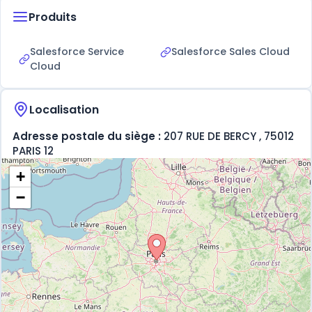
la configuration de produits. Cloud Girafe se positionne
Produits
ainsi comme un partenaire de choix pour les entreprises
cherchant à optimiser leur utilisation de Salesforce,
garantissant une intégration efficace et une utilisation
Salesforce Service
Salesforce Sales Cloud
optimale des fonctionnalités CRM.
Cloud
Localisation
Adresse postale du siège :
207 RUE DE BERCY , 75012
PARIS 12
+
−