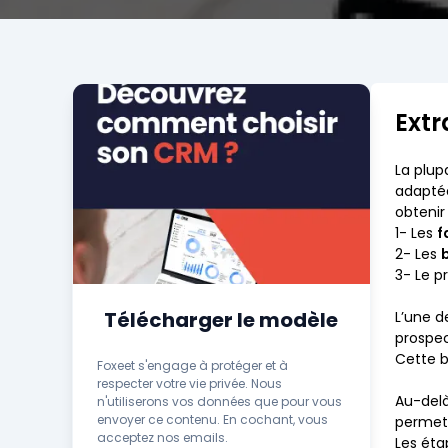
Extra
La plup
adaptée
obtenir
1- Les
f
2- Les
3- Le p
Télécharger le modèle
L’une d
prospec
Cette b
Foxeet s'engage à protéger et à
respecter votre vie privée. Nous
Au-delà
n'utiliserons vos données que pour vous
envoyer ce contenu. En cochant, vous
permett
acceptez nos emails.
Les éta