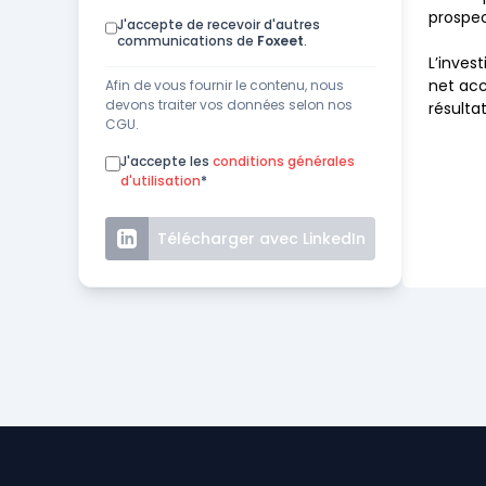
prospec
J'accepte de recevoir d'autres
communications de
Foxeet
.
L’inves
net acc
Afin de vous fournir le contenu, nous
devons traiter vos données selon nos
résulta
CGU.
J'accepte les
conditions générales
d'utilisation
*
Télécharger avec LinkedIn