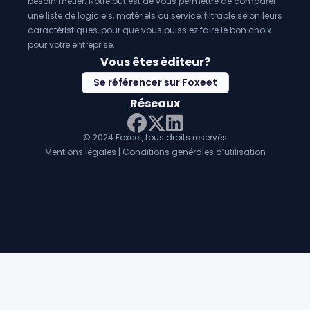
besoin métier. Notre but est de vous permettre de comparer
une liste de logiciels, matériels ou service, filtrable selon leurs
caractéristiques, pour que vous puissiez faire le bon choix
pour votre entreprise.
Vous êtes éditeur?
Se référencer sur Foxeet
Réseaux
© 2024 Foxeet, tous droits reservés
LinkedIn
Facebook
Twitter X
Mentions légales
|
Conditions générales d’utilisation