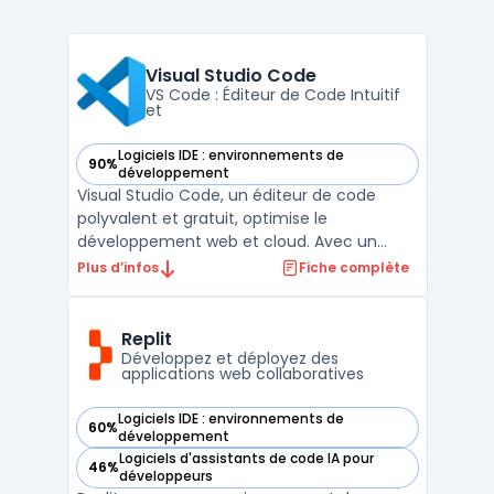
Visual Studio Code
VS Code : Éditeur de Code Intuitif
et
Logiciels IDE : environnements de
90%
— voir Visual Studio Code dans cette catégorie
développement
Visual Studio Code, un éditeur de code
polyvalent et gratuit, optimise le
développement web et cloud. Avec un
support multilingue, il permet une
Plus d’infos
Fiche complète
programmation fluide dans divers langages.
Sa personnalisation avancée et sa riche
bibliothèque d'extensions améliorent
Replit
l'expérience utilisateur. Intégrant ...
Développez et déployez des
applications web collaboratives
Logiciels IDE : environnements de
60%
— voir Replit dans cette catégorie
développement
Logiciels d'assistants de code IA pour
46%
— voir Replit dans cette catégorie
développeurs