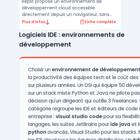
Replit propose un environnement de
développement cloud accessible
directement depuis un navigateur, sans
configuration locale. Cette solution est
Plus d’infos
Fiche complète
conçue pour les équipes et indépendants
Logiciels IDE : environnements de
souhaitant coder, tester, collaborer et
déployer des applications web ou mobiles.
développement
En centralisant les étapes du dé ...
Choisir un
environnement de développemen
la productivité des équipes tech et le coût des 
sur plusieurs années. Un DSI qui équipe 50 déve
sur un stack mixte Python et Java ne pilote p
décision qu'un dirigeant qui outille 3 freelances
catégorie regroupe les IDE et éditeurs de code u
entreprise :
visual studio code
pour sa flexibili
langages, les suites JetBrains pour
ide java
et
python
avancés, Visual Studio pour les stacks .N
les IDE cloud pour les équipes distribuées. Un
éd