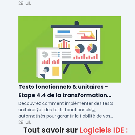
la meilleure approche pour la transformation
28 juil.
digitale
Tests fonctionnels & unitaires -
Etape 4.4 de la transformation
digitale
Découvrez comment implémenter des tests
unitaires🧪et des tests fonctionnels💻
automatisés pour garantir la fiabilité de vos
logiciels. Utilisez les meilleurs outils de test
28 juil.
Tout savoir sur
Logiciels IDE :
fonctionnel