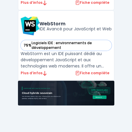
des versions et une collaboration en code
Plus d’infos
Fiche complète
améliorée. Avec Emmet, Brackets accélère
le flux de travail HTML et CSS, augmentant
la productivité des développeurs.
WebStorm
L'extension Bea ...
IDE Avancé pour JavaScript et Web
Logiciels IDE : environnements de
75%
— voir WebStorm dans cette catégorie
développement
WebStorm est un IDE puissant dédié au
développement JavaScript et aux
technologies web modernes. Il offre un
support complet pour les frameworks JS
Plus d’infos
Fiche complète
tels que React, Angular et Vue, ainsi que
pour HTML5 et CSS3. Ses fonctionnalités de
débogage, de test et d'intégration avec
divers outils de build rend ...