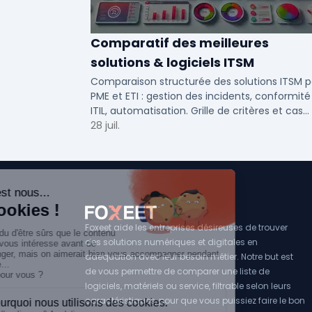
Comparatif des meilleures
solutions & logiciels ITSM
Comparaison structurée des solutions ITSM p
PME et ETI : gestion des incidents, conformité
ITIL, automatisation. Grille de critères et cas
d'usage par taille d'entreprise.
28 juil.
Foxeet aide les entreprises désireuses de trouver
des solutions numériques et digitales en
adéquation avec leur besoin métier. Notre but est
de vous permettre de comparer une liste de
logiciels, matériels ou service, filtrable selon leurs
caractéristiques, pour que vous puissiez faire le bon