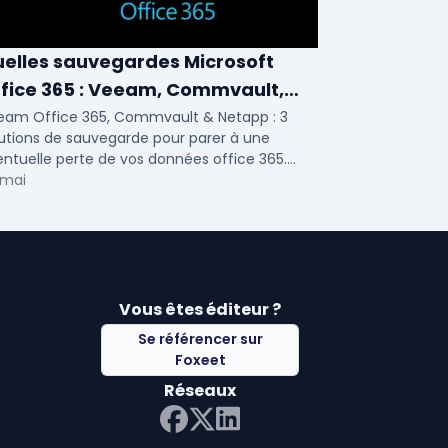
elles sauvegardes Microsoft
fice 365 : Veeam, Commvault,
etapp
eam Office 365, Commvault & Netapp : 3
utions de sauvegarde pour parer à une
ntuelle perte de vos données office 365.
ci notre ...
 mai
Vous êtes éditeur ?
Se référencer sur
Foxeet
Réseaux
LinkedIn
Facebook
Twitter X