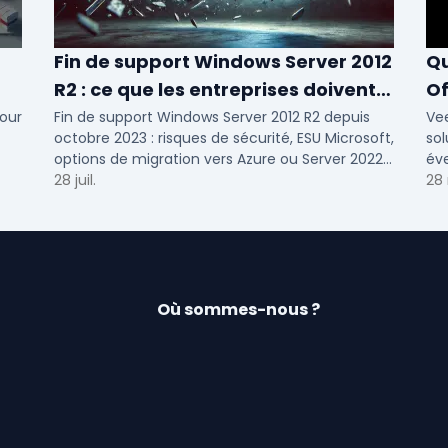
Fin de support Windows Server 2012
Qu
R2 : ce que les entreprises doivent
Of
savoir
N
our
Fin de support Windows Server 2012 R2 depuis
Ve
octobre 2023 : risques de sécurité, ESU Microsoft,
sol
options de migration vers Azure ou Server 2022
éve
pour TPE, PME et ETI.
28 juil.
Voi
28
Où sommes-nous ?