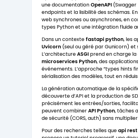
une documentation
OpenAPI
(Swagger UI
endpoints et la lisibilité des schémas. E
web synchrones ou asynchrones, en con
types Python et une intégration fluide 
Dans un contexte
fastapi python
, les 
Uvicorn
(seul ou géré par Gunicorn) et 
L’architecture
ASGI
prend en charge la 
microservices Python
, des application
événements. L’approche “types hints firs
sérialisation des modèles, tout en réduis
La génération automatique de la spécif
découverte d’API et la production de SD
précisément les entrées/sorties, facilita
peuvent combiner
API Python
, tâches
de sécurité (CORS, auth) sans multiplier 
Pour des recherches telles que
api res
propose un tutoriel progressif, une do